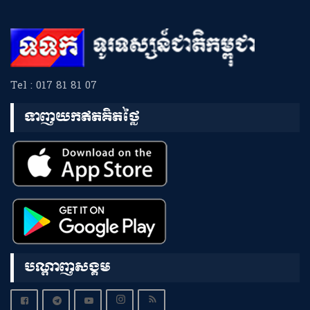
Tel : 017 81 81 07
ទាញយកឥតគិតថ្លៃ
បណ្តាញសង្គម