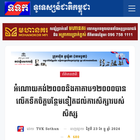
ព័ត៌មានជាតិ
អំណោយកង់២០០០និងកាតាប១២០០០បាន
លើកទឹកចិត្ដបន្ថែមទៀតដល់ការសិក្សារបស់
សិស្ស
ចេញផ្សាយ
ថ្ងៃទី 23 ខែ ធ្នូ ឆ្នាំ 2024
ដោយ
TVK Sothun
680