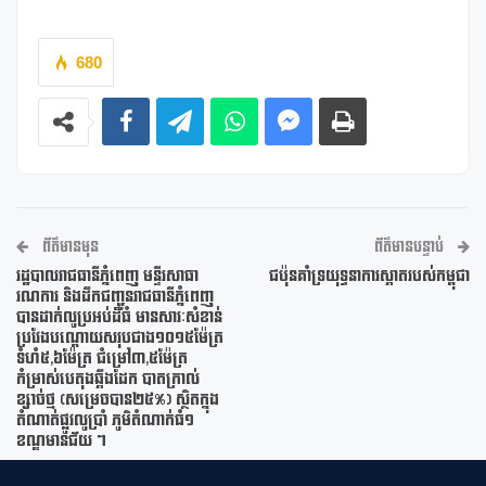
680
ព័ត៌មានមុន
ព័ត៌មានបន្ទាប់
រដ្ឋបាលរាជធានីភ្នំពេញ មន្ទីរសាធា
ជប៉ុនគាំទ្រយុទ្ធនាការស្អាតរបស់កម្ពុជា
រណការ និងដឹកជញ្ជូនរាជធានីភ្នំពេញ
បានដាក់លូប្រអប់ដ៏ធំ មានសារៈសំខាន់
ប្រវែងបណ្តោយសរុបជាង១០១៥ម៉ែត្រ
ទំហំ៥,៦ម៉ែត្រ ជំម្រៅ៣,៥ម៉ែត្រ
កំម្រាស់បេតុងឆ្អឹងដែក បាតក្រាល់
ខ្សាច់ថ្ម (សម្រេចបាន២៥%) ស្ថិតក្នុង
តំណាត់ផ្លូវលូប្រាំ ភូមិតំណាក់ធំ១
ខណ្ឌមានជ័យ ។