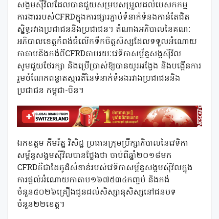
សង្គមស៊ីវិលដែលបានជួយសម្របសម្រួលដល់បេសកកម្ម
ការងាររបស់CFRDក្នុងការផ្សារភ្ជាប់ទំនាក់ទំនងកាន់តែជិត
ស្និទ្ធរវាងប្រជាជននិងប្រជាជន។ តំណាងអភិបាលនៃគណៈ
អភិបាលខេត្តកំពង់ធំលើកទឹកចិត្តសិស្សដែលទទួលអំណោយ
កាតាបនិងកង់ពីCFRDតាមរយៈវេទិកាសម្ព័ន្ធសង្គស៊ីវិល
សូមជួយថែរក្សា និងប្រើប្រាស់ឱ្យបានយូរអង្វែង និងបង្កើនការ
រួមចំណែកពន្លាតស្មារតីនៃទំនាក់ទំនងរវាងប្រជាជននិង
ប្រជាជន កម្ពុជា-ចិន។
ឯកឧត្តម កឹមរ័ត្ន វិសិដ្ឋ ប្រធានក្រុមប្រឹក្សាភិបាលនៃវេទិកា
សម្ព័ន្ធសង្គមស៊ីវិលបានថ្លែងថា ចាប់ពីឆ្នាំ២០១៨មក
CFRDគឺជាដៃគូដ៏សំខាន់របស់វេទិកាសម្ព័ន្ធសង្គមស៊ីវិលក្នុង
ការផ្តល់អំណោយកាតាប១៦៧៥៣៤កញ្ចប់ និងកង់
ចំនួន៥០២៦គ្រឿងជូនដល់សិស្សានុសិស្សនៅជនបទ
ចំនួន២២ខេត្ត។