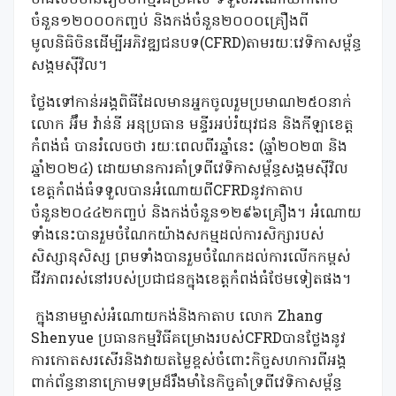
ចំនួន១២០០០កញ្ចប់ និងកង់ចំនួន២០០០គ្រឿងពី
មូលនិធិចិនដើម្បីអភិវឌ្ឍជនបទ(CFRD)តាមរយៈវេទិកាសម្ព័ន្ធ
សង្គមស៊ីវិល។
ថ្លែងទៅកាន់អង្គពិធីដែលមានអ្នកចូលរួមប្រមាណ២៥០នាក់
លោក អ៊ឹម វ៉ាន់នី អនុប្រធាន មន្ទីរអប់រំយុវជន និងកីឡាខេត្ត
កំពង់ធំ បានរំលេចថា រយៈពេលពីរឆ្នាំនេះ (ឆ្នាំ២០២៣ និង
ឆ្នាំ២០២៤) ដោយមានការគាំទ្រពីវេទិកាសម្ព័ន្ធសង្គមស៊ីវិល
ខេត្តកំពង់ធំទទួលបានអំណោយពីCFRDនូវកាតាប
ចំនួន២០៤៤២កញ្ចប់ និងកង់ចំនួន១២៩៦គ្រឿង។ អំណោយ
ទាំងនេះបានរួមចំណែកយ៉ាងសកម្មដល់ការសិក្សារបស់
សិស្សានុសិស្ស ព្រមទាំងបានរួមចំណែកដល់ការលើកកម្ពស់
ជីវភាពរស់នៅរបស់ប្រជាជនក្នុងខេត្តកំពង់ធំថែមទៀតផង។
ក្នុងនាមម្ចាស់អំណោយកង់និងកាតាប លោក Zhang
Shenyue ប្រធានកម្មវិធីគម្រោងរបស់CFRDបានថ្លែងនូវ
ការកោតសរសើរនិងវាយតម្លៃខ្ពស់ចំពោះកិច្ចសហការពីអង្គ
ពាក់ព័ន្ធនានាក្រោមទម្រដ៏រឹងមាំនៃកិច្ចគាំទ្រពីវេទិកាសម្ព័ន្ធ