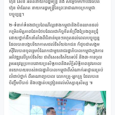
ហ៊ុន សែន អតីតនាយករដ្ឋមន្ត្រី និង សម្តេចមហាបវរធិបតី
ហ៊ុន ម៉ាណែត នាយករដ្ឋមន្ត្រីនៃព្រះរាជាណាចក្រកម្ពុជា
បច្ចុប្បន្ន។
២-ទំនាក់ទំនងជាប្រពៃណីល្អរវាងកម្ពុជានិងចិនឈានដល់
កម្រិតមិត្តភាពដែកថែបដែលជាកិច្ចខិតខំប្រឹងប្រែងពូនជ្រុំ
ដោយថ្នាក់ដឹកនាំតាំងពីជំនាន់មុនៗរហូតដល់ពេលបច្ចុប្បន្ន
ដែលបានបង្កបរិយាកាសដល់វិស័យឯកជន ក៏ដូចជាសង្គម
ស៊ីវិលបានចូលរួមចំណែកជាមួយរាជរដ្ឋាភិបាលកម្ពុជាក្នុងការ
អភិវឌ្ឍលើគ្រប់វិស័យ ជាពិសេសវិស័យអប់រំ និង៣-ការចូល
រួមអនុវត្តប្រកបដោយប្រសិទ្ធភាពនិងស័ក្តិសិទ្ធិភាពនូវគោល
នយោបាយរបស់រាជរដ្ឋាភិបាលកម្ពុជាពីសំណាក់អាជ្ញាធរគ្រប់
លំដាប់ថ្នាក់ ពីអាណាព្យាបាល លោកគ្រូ-អ្នកគ្រូ ដែលបាន
ចិញ្ចឹមបីបាច់ និងបង្ហាត់បង្រៀនដល់សិស្សានុសិស្ស ៕