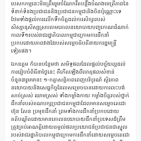
បេសកកម្មនេះមិនត្រឹមរួមចំណែករឹតបន្តឹងចំណងមេត្រីភាពនៃ
ទំនាក់ទំនងប្រជាជននិងប្រជាជនកម្ពុជានិងចិនប៉ុណ្ណោះទេ
ថែមទាំងផ្តល់ការលើកទឹកចិត្តដល់ការសិក្សារបស់
សិស្សានុសិស្សស្របតាមគោលនយោបាយបញ្ចកោណដំណាក់
កាលទី១របស់រាជរដ្ឋាភិបាលកម្ពុជាក្រោមការដឹកនាំ
ប្រកបដោយភាពវាងវៃរបស់សម្តេចធិបតីនាយករដ្ឋមន្ត្រី
ទៀតផង។
ឯកឧត្តម ក៏បានបន្ថែមថា សមិទ្ធផលដែលផ្តល់បច្ច័យល្អដល់
ការរៀបចំពិធីនាថ្ងៃនេះ គឺកើតឡើងពីហេតុផលសំខាន់
ចំនួន៣រួមមាន៖ ១-កត្តាសន្តិភាពពេញបរិបូរណ៍ ស្ថិរភាព
នយោបាយនិងសេដ្ឋកិច្ចដែលសម្រេចបានដោយការលះបង់
សាច់ស្រស់ ឈាមស្រស់ ទាំងកម្លាំងកាយ កម្លាំងចិត្តរបស់ថ្នាក់
ដឹកនាំរបស់គណបក្សប្រជាជនកម្ពុជាដែលមានសម្តេចតេជោ
ហ៊ុន សែន ប្រមុខដឹកនាំ ព្រមទាំងការដឹកនាំប្រកបដោយ
គតិបណ្ឌិតដោយមានគោលនយោបាយដឹកនាំប្រទេសដ៏ត្រឹម
ត្រូវគ្រប់អាណត្តិដោយតម្កល់ផលប្រយោជន៍ប្រជាជនជាស្នូល
របស់រាជរដ្ឋាភិបាលកម្ពុជាក្រោមការដឹកនាំដោយសម្តេចតេជោ