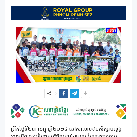
ព្រឹកថ្ងៃទី២៣ ខែធ្នូ ឆ្នាំ២០២៤ នៅសាលាបឋមសិក្សាបល្ល័ង្ក
ខាងលិចមានរៀបចំកម្មវិធីប្រគល់-ទទួលអំណោយកាតាប