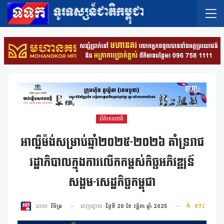
ព័ត៌មានជាតិ
អាល្លឺម៉ង់សម្រាប់ឆ្នាំ២០២៥-២០២៦ គាំទ្ររាជ
រដ្ឋាភិបាលក្នុងការលើកកម្ពស់កិច្ចអភិវឌ្ឍន៍
សង្គម-សេដ្ឋកិច្ចកម្ពុជា
ចេញផ្សាយ
ថ្ងៃទី 20 ខែ វច្ឆិកា ឆ្នាំ 2025
871
ដោយ
វិចិត្រ