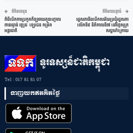
ព័ត៌មានមុន
ព័ត៌មានបន្ទាប់
ពិធីបើកការប្រកួតកីឡាវាយកូនហ្គោល
រដ្ឋសភានឹងបើកសម័យប្រជុំរដ្ឋសភា
ពានរង្វាន់ វឌ្ឍនៈ ឡេជេន កម្រិត
លើកទី៥ នីតិកាលទី៧ នៅថ្ងៃសុក្រ
អន្តរជាតិ
សប្តាហ៍ក្រោយ
Tel : 017 81 81 07
ទាញយកឥតគិតថ្លៃ