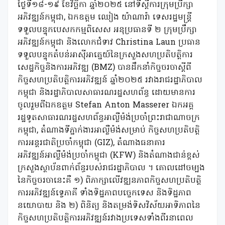
ថ្ងៃទី​១៨​-១៩ ខែវិច្ឆិកា ឆ្នាំ២០២៥ នៅទីស្តីការក្រុមប្រឹក្សា
អភិវឌ្ឍន៍កម្ពុជា, ឯកឧត្តម ឈៀង យ៉ាណារ៉ា ទេសរដ្ឋមន្ត្រី
ទទួលបន្ទុកបេសកកម្មពិសេស អនុប្រធានទី ២ ក្រុមប្រឹក្សា
អភិវឌ្ឍន៍កម្ពុជា និងលោកជំទាវ Christina Laun ប្រធាន
ទទួលបន្ទុកតំបន់អាស៊ីអាគ្នេយ៍នៃក្រសួងសហប្រតិបត្តិការ
សេដ្ឋកិច្ចនិងការអភិវឌ្ឍ (BMZ)​ បានដឹកនាំកិច្ចចរចាស្តីពី
កិច្ចសហប្រតិបត្តិការអភិវឌ្ឍន៍ ឆ្នាំ២០២៥ រវាងរាជរដ្ឋាភិបាល
កម្ពុជា និងរដ្ឋាភិបាលសាធារណរដ្ឋសហព័ន្ធ ដោយមានការ
ចូលរួមពីឯកឧត្តម Stefan Anton Masserer ឯកអគ្គ
រដ្ឋទូតសាធារណរដ្ឋសហព័ន្ធអាល្លឺម៉ង់ប្រចាំព្រះរាជាណាចក្រ
កម្ពុជា, ​តំណាងទីភ្នាក់ងារអាល្លឺម៉ង់សម្រាប់​​ កិច្ចសហប្រតិបត្តិ
ការអន្តរជាតិប្រចាំកម្ពុជា (GIZ), តំណាងធនាគារ
អភិវឌ្ឍន៍អាល្លឺម៉ង់ប្រចាំកម្ពុជា (KFW)​​ និងតំណាងជាន់ខ្ពស់
ក្រសួងស្ថាប័នពាក់ព័ន្ធ​របស់រាជរដ្ឋាភិបាល​ ។ គោលដៅចម្បង
នៃកិច្ចចរចានេះគឺ ១) ពិភាក្សាលើវឌ្ឍនភាពកិច្ចសហប្រតិបត្តិ
ការអភិវឌ្ឍន៍ទ្វេភាគី ទាំងទិដ្ឋភាពបច្ចេកទេស និងទិដ្ឋភាព
នយោបាយ និង ២) ពិនិត្យ និងតម្រង់ទិសវិស័យអាទិភាពនៃ
កិច្ចសហប្រតិបត្តិការអភិវឌ្ឍន៍រវាងប្រទេសទាំងពីរនាពេល