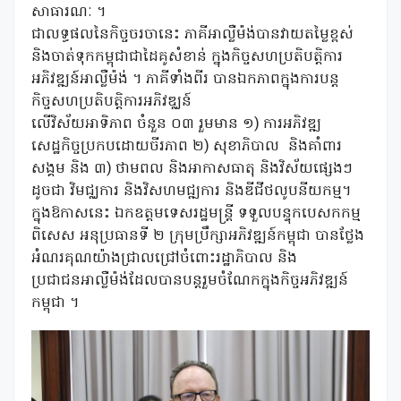
សាធារណៈ ។
ជាលទ្ធផលនៃកិច្ចចរចានេះ ភាគីអាល្លឺម៉ង់បានវាយតម្លៃខ្ពស់
និងចាត់ទុកកម្ពុជាជាដៃគូសំខាន់ ក្នុងកិច្ចសហប្រតិបត្តិការ
អភិវឌ្ឍន៍អាល្លឺម៉ង់ ។ ភាគីទាំងពីរ បានឯកភាពក្នុងការបន្ត
កិច្ចសហប្រតិបត្តិការអភិវឌ្ឈន៍
លើវិស័យអាទិភាព ចំនួន ០៣ រួមមាន ១) ការអភិវឌ្ឍ
សេដ្ឋកិច្ចប្រកបដោយចីរភាព ២) សុខាភិបាល និងគាំពារ
សង្គម និង ៣) ថាមពល និងអាកាសធាតុ និងវិស័យផ្សេងៗ
ដូចជា​ វិមជ្ឈការ និងវិសហមជ្ឍការ និងឌីជីថលូបនីយកម្ម។
ក្នុងឱកាសនេះ ឯកឧត្តមទេសរដ្ឋមន្ត្រី ទទួលបន្ទុកបេសកកម្ម
ពិសេស អនុប្រធានទី ២ ក្រុមប្រឹក្សាអភិវឌ្ឍន៍កម្ពុជា បានថ្លែង
អំណរគុណយ៉ាងជ្រាលជ្រៅចំពោះរដ្ឋាភិបាល និង
ប្រជាជនអាល្លឺម៉ង់ដែលបានបន្តរួមចំណែកក្នុងកិច្ចអភិវឌ្ឍន៍
កម្ពុជា ។