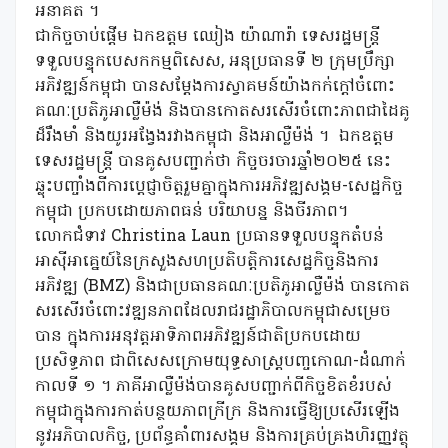
អនាគត ។
ជាកិច្ចចាប់ផ្តើម​ ឯកឧត្តម ឈៀង យ៉ាណារ៉ា ទេសរដ្ឋមន្ត្រី
ទទួលបន្ទុកបេសកកម្មពិសេស, អនុប្រធានទី ២ ក្រុមប្រឹក្សា
អភិវឌ្ឍន៍កម្ពុជា បានសម្តែងការស្វាគមន៍យ៉ាងកក់ក្តៅចំពោះ
គណៈប្រតិភូអាល្លឺម៉ង់ និងបានកោតសរសើរចំពោះភាពជាដៃគូ
ដ៏រឹងមាំ​ និងយូរអង្វែងរវាងកម្ពុជា និងអាល្លឺម៉ង់ ។ ឯកឧត្តម
ទេសរដ្ឋមន្ត្រី បានគូសបញ្ជាក់ថា កិច្ចចរចារឆ្នាំ២០២៥ នេះ
ឆ្លុះបញ្ចាំងពីការប្តេជ្ញាចិត្តរួមគ្នាក្នុងការអភិវឌ្ឍសង្គម-សេដ្ឋកិច្ច
កម្ពុជា ប្រកបដោយភាពធន់ បរិយាបន្ន និងចីរភាព។
លោកជំទាវ Christina Laun ប្រធានទទួលបន្ទុកតំបន់
អាស៊ីអាគ្នេយ៍នៃក្រសួងសហប្រតិបត្តិការសេដ្ឋកិច្ចនិងការ
អភិវឌ្ឍ (BMZ) និងជាប្រធានគណៈប្រតិភូអាល្លឺម៉ង់​ បានកោត
សរសើរចំពោះវឌ្ឍនភាពដែលរាជរដ្ឋាភិបាលកម្ពុជាសម្រេច
បាន ក្នុងការអនុវត្តអាទិភាពអភិវឌ្ឍន៍ជាតិប្រកបដោយ
ប្រសិទ្ធភាព ជាពិសេសក្រោមយុទ្ធសាស្ត្របញ្ចកោណ-ដំណាក់
កាលទី ១ ។ ភាគីអាល្លឺម៉ង់បានគូសបញ្ជាក់ពីកិច្ចខិតខំរបស់
កម្ពុជាក្នុងការកាត់បន្ថយភាពក្រីក្រ និងការធ្វើឱ្យប្រសើរឡើង
នូវអភិបាលកិច្ច, ប្រព័ន្ធគាំពារសង្គម និងការគ្រប់គ្រងហិរញ្ញវត្ថុ