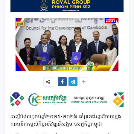
អាល្លឺម៉ង់សម្រាប់ឆ្នាំ២០២៥-២០២៦ គាំទ្ររាជរដ្ឋាភិបាលក្នុង
ការលើកកម្ពស់កិច្ចអភិវឌ្ឍន៍សង្គម-សេដ្ឋកិច្ចកម្ពុជា