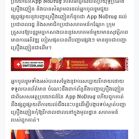
ប្រយោជន៍App NoDrug របស់អាជ្ញាធរជាតិប្រយុទ្ធប្រឆាំង
គ្រឿងញៀន និងបានសំណូមពរដល់អ្នកចូលរួមជួយ
ផ្សព្វផ្សាយនូវបញ្ហាគ្រឿងញៀនក៏ដូចជា App NoDrug ដល់
ប្រជាពលរដ្ឋ និងសមាជិកប្រជាសហគមន៍កណ្តែក ក្រុម
គ្រួសារឱ្យបន្តរួមគ្នាកសាងបាននូវសហគមន៍មួយមានសុវត្ថិភាព
មានការអភិវឌ្ឍ ចៀសផុតបានពីបញ្ហាផ្សេងៗ មានដូចជាបញ្ហា
គ្រឿងញៀនជាដើម។
អ្នកចូលរួមទាំងអស់បានសម្ដែងនូវការសប្បាយរីករាយដោយ
ទទួលបានព័ត៌មាន ចំណេះដឹងពាក់ព័ន្ធនឹងបញ្ហាគ្រឿងញៀន
ជាពិសេសអត្ថប្រយោជន៍នៃ App NoDrug ហើយពួកគាត់
នឹងផ្សព្វផ្សាយពីការយល់ដឹងនេះបន្តដើម្បីបង្ការទប់ស្កាត់បញ្ហា
គ្រឿងញៀនកុំឱ្យរីករាលដាលនៅក្នុងមូលដ្ឋាន សហគមន៍
របស់ពួកគាត់។