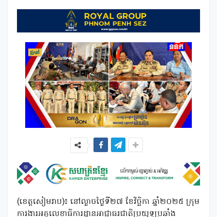
(ខេត្តសៀមរាប)៖ នៅល្ងាចថ្ងៃទី២៧ ខែវិច្ឆិកា ឆ្នាំ២០២៥ ក្រុម
ការងារអគ្គលេខាធិការដ្ឋានអាជ្ញាធរជាតិប្រយុទ្ធប្រឆាំង