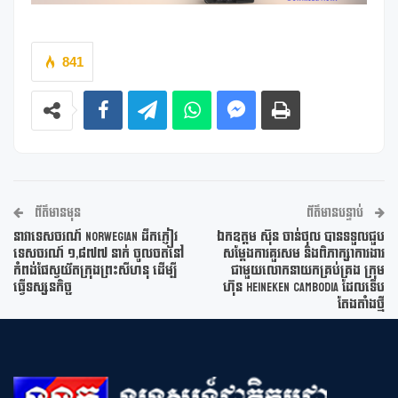
841
ព័ត៌មានមុន
ព័ត៌មានបន្ទាប់
នាវាទេសចរណ៍ NORWEGIAN ដឹកភ្ញៀវ
ឯកឧត្តម ស៊ុន ចាន់ថុល បានទទួលជួប
ទេសចរណ៍ ១,៨៧៧ នាក់ ចូលចតនៅ
សម្តែងការគួរសម និងពិភាក្សាការងារ
កំពង់ផែស្វយ័តក្រុងព្រះសីហនុ ដើម្បី
ជាមួយលោកនាយកគ្រប់គ្រង ក្រុម
ធ្វើទស្សនកិច្ច
ហ៊ុន HEINEKEN Cambodia ដែលទើប
តែងតាំងថ្មី