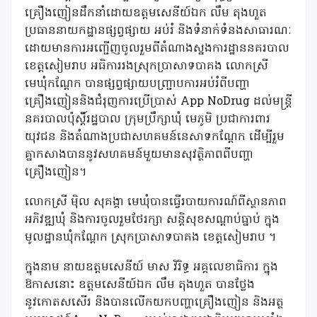
គ្រឿងញៀនដឹកនាំដោយឧត្តមសេនីយ៍ឯក លឹម តុងហួត
ប្រធាននាយកដ្ឋានផ្សព្វផ្សាយ អប់រំ និងទំនាក់ទំនងសាធារណៈ
ដោយមានការអញ្ជើញចូលរួមពីតំណាងស្នងការដ្ឋាននគរបាល
ខេត្តសៀមរាប អធិការរងស្រុកប្រាសាទបាគង លោកស្រី
មេឃុំកណ្តែក បានផ្សព្វផ្សាយបញ្ជ្រាបការអប់រំពីបញ្ហា
គ្រឿងញៀននិងជំរុញការប្រើប្រាស់ App NoDrug ដល់មន្ត្រី
នគរបាលប៉ុស្តិ៍រដ្ឋបាល ក្រុមប្រឹក្សាឃុំ មេភូមិ ប្រជាការពារ
យុវជន និងតំណាងប្រជាសហគមន៍នេសាទកណ្តែក ដើម្បីរួម
គ្នាកសាងបាននូវសហគមន៍មួយមានសុវត្ថិភាពពីបញ្ហា
គ្រឿងញៀន។
លោកស្រី ម៉ិល សុគង្គា មេឃុំបានធ្វើរបាយការណ៍ពីស្ថានភាព
អភិវឌ្ឍឃុំ និងការចូលរួមថែរក្សា សន្តិសុខសណ្តាប់ធ្នាប់ ក្នុង
មូលដ្ឋានឃុំកណ្តែក ស្រុកប្រាសាទបាគង ខេត្តសៀមរាប ។
ក្នុងនាម នាយឧត្តមសេនីយ៍ មាស វិរិទ្ធ អគ្គលេខាធិការ ក្នុង
ឱកាសនោះ ឧត្តមសេនីយ៍ឯក លឹម តុងហួត បានថ្លែង
នូវកោតសសើរ និងបានលើកយកបញ្ហាគ្រឿងញៀន និងអត្ថ