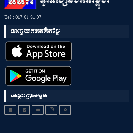
Tel : 017 81 81 07
ទាញយកឥតគិតថ្លៃ
បណ្តាញសង្គម