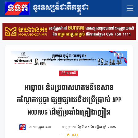
ព័ត៌មានជាតិ
អាជ្ញាធរ និងប្រជាសហគមន៍នេសាទ
កណ្តែកប្តេជ្ញា ផ្សព្វផ្សាយនិងប្រើប្រាស់ App
NoDrug ដើម្បីប្រឆាំងគ្រឿងញៀន
ចេញផ្សាយ
ថ្ងៃទី 27 ខែ វច្ឆិកា ឆ្នាំ 2025
ដោយ
ប្រុស អាន
841