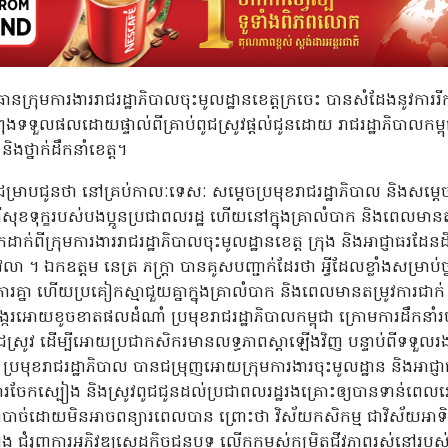
្រា ប្រធានក្រុមការងាររាជរដ្ឋាភិបាលចុះមូលដ្ឋានខេត្តក្រចេះ បានសំដែងន
ុងទទួលផលដោយផ្ទាល់ពីគ្រាប់ពូជស្រូវផ្តល់ជូនដោយ រាជរដ្ឋាភិបាលកម្ព
និងថ្នាក់ដឹកនាំខេត្ត។
ជម្រាបជូនថា នៅគ្រប់កាលៈទេសៈ សម្តេចប្រមុខរាជរដ្ឋាភិបាល និងសម្ត
ពីសុខទុក្ខរបស់បងប្អូនប្រជាពលរដ្ឋ ហើយនៅក្នុងគ្រាលំបាក និងពេលមានតម
ាក់ពីក្រុមការងាររាជរដ្ឋាភិបាលចុះមូលដ្ឋានខេត្ត ក្រុង និងអាជ្ញាធរដ
 ឯកឧត្តម នេត្រ ភក្ត្រា បានគូសបញ្ជាក់ដែរថា អ្វីដែលខ្លាំងសម្រាប់ថ្ន
ារគ្នា ហេីយប្រគៀកស្មាជួយគ្នាក្នុងគ្រាលំបាក និងពេលមានតម្រូវការជាក់ ស
្ករអោយខូចខាតផលដំណាំ ប្រមុខរាជរដ្ឋាភិបាលកម្ពុជា ក្រោមការដឹកនាំរប
់ពូជស្រូវ ដើម្បីអោយប្រជាកសិករមានលទ្ធភាពស្តាឡើងវិញ បន្ទាប់ពីទទ
រមុខរាជរដ្ឋាភិបាល បានជម្រុញអោយក្រុមការងារចុះមូលដ្ឋាន និងអាជ្ញាធរដ
 ការចែកស្បៀង និងស្រូវពូជជូនដល់ប្រជាពលរដ្ឋរងគ្រោះឲ្យបានទាន់ពេល
់ចាំបាច់ដោយមិនអាចពន្យារពេលបាន ព្រោះថា វិស័យកសិកម្ម ជាវិស័យអា
ង ជំរុញការអភិវឌ្ឍសេដ្ឋកិច្ចជនបទ លើកកម្ពស់កម្រិតជីវភាពរស់នៅរបស់ប