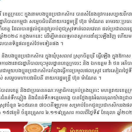
រី ខេត្តក្រចេះ ក្នុងនាមបងប្អូនប្រជាកសិករ បានសំដែងនូវការសប្បាយ
្ឋាភិបាលកម្ពុជា សម្តេចធិបតីនាយករដ្ឋមន្ត្រី ហ៊ុន ម៉ាណែត តាមរយៈប្រធា
ដឹកនាំខេត្ត ដែលបានផ្តល់ជូននូវគ្រាប់ពូជស្រូវទាន់ពេលវេលា ដល់ប្រជា
ា ឆ្នាំ២០២៤ កន្លងមកនេះ ដើម្បីមានលទ្ធភាពស្តាការដាំដុះឡើងវិញ ហ
ួលបានទិន្នផលខ្ពស់ថែមទៀតផង ។
ងបងប្អូនប្រជាកសិករ ក្នុងឃុំបូសលាវ ស្រុកចិត្តបុរី ធ្វើឡើង ក្នុងឱកាស ឯកឧត
ុមការងាររាជរដ្ឋាភិបាលចុះមូលដ្ឋានខេត្តក្រចេះ និង ឯកឧត្តម វ៉ា ថន អ
មួយបងប្អូនប្រជាកសិករកំពុងធ្វើការប្រមូលផលស្រូវ នៅរសៀលថ្ងៃទ
 សម្តេចមហាបវរធិបតី នាយករដ្ឋមន្ត្រី ហ៊ុន ម៉ាណែត ។
ភិបាលខេត្ត និងជាប្រធានគណៈកម្មាធិការគ្រប់គ្រងគ្រោះ មហន្តរាយខេត្តក្
កជំនន់ទឹកភ្លៀង និងជំនន់ទឹកទន្លេមេគង្គ បានថ្លែងនូវអំណរគុណយ៉ាងជ្រា
ពូជស្រូវចំនួន ៦០៥តោន ៧០០គីឡូក្រាម សម្រាប់ចែកជូនប្រជាកសិកររងផលប
ឹង ១៥៧ភូមិ ចំនួនគ្រួសារ ៦.១១៩គ្រួសារ កាលពីថ្ងៃទី៩ ខែតុលា ឆ្នាំ២