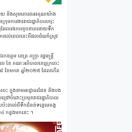
រីករាយ និងសូមគោរពអរគុណយ៉ាង
នក្រុមការងាររាជរដ្ឋាភិបាលចុះ
ពលរដ្ឋដែលរងការខូចខាតដោយទឹក
ើយមកដល់ពេលនេះគឺផលដំណាំស្រូវ
្តម នេត្រ ភក្រ្តា រដ្ឋមន្រ្តី
ភិបាល នៃ គណៈអភិបាលខេត្តក្រចេះ
ី៨ ខែមករា ឆ្នាំ២០២៥ ដែលកើត
រចេះ ក្នុងនាមអាជ្ញាធរដែន និងបង
លជ្រៅចំពោះប្រមុខរាជរដ្ឋាភិបាល
៉ះពាល់ពីទឹកជំនន់ទន្លេមេគង្គ
០២៤ កន្លងមកនេះ ។