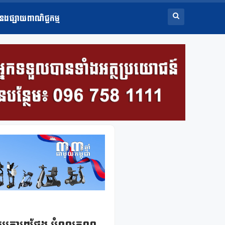
ំនងផ្សាយពាណិជ្ជកម្ម