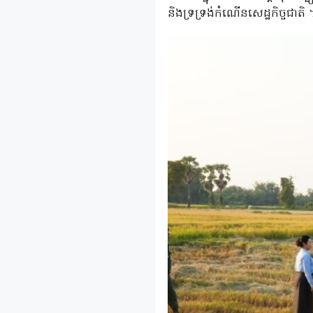
និងទ្រទ្រង់កំណើនសេដ្ឋកិច្ចជាតិ