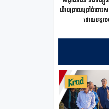
អាជ្ញាធរដែន និងបងប្អូ
យ៉ាងជ្រាលជ្រៅចំពោះសម្
ដោយទទួលបាន