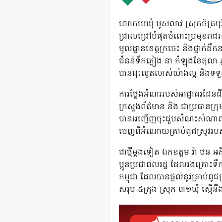
លោកមេឃុំ បូសលាវ ស្រុកចិត្របុ
ជ្រាលជ្រៅបំផុតចំពោះប្រមុខរាជរដ
មូលដ្ឋានខេត្តក្រចេះ និងថ្នាក់
ជំនន់ទឹកភ្លៀង នា កំឡុងខែតុល
បានដុះលូតលាស់យ៉ាងល្អ និងទទ
ការថ្លែងអំណររបស់អាជ្ញាធរដែនដី និ
ក្រសួងព័ត៌មាន និង ជាប្រធានក្រ
បានអញ្ជើញចុះជួបសំណះសំណាលជា
ចេញពីអំណោយគ្រាប់ពូជស្រូវរបស់
ជាថ្មីម្តងទៀត ឯកឧត្តម វ៉ា ថន អ
ប្អូនប្រជាពលរដ្ឋ ដែលរងគ្រោះទឹ
កម្ពុជា ដែលបានផ្តល់នូវគ្រាប់
សរុប ៥ក្រុង ស្រុក ៣១ឃុំ ស្មើន