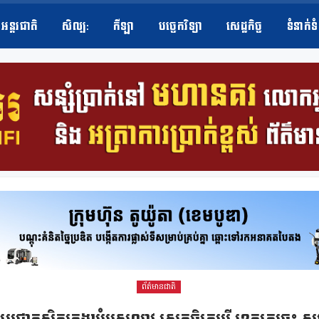
អន្តរជាតិ
សិល្ប​:
កីឡា
បច្ចេកវិទ្យា
សេដ្ឋកិច្ច
ទំនាក់ទ
ព័ត៌មានជាតិ