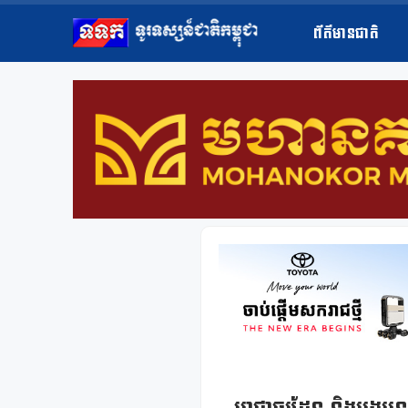
ព័ត៌មានជាតិ