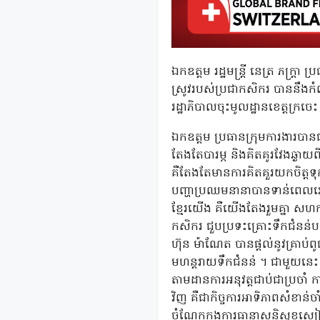
ឯកឧត្តម រដ្ឋមន្ត្រី នេត្រ ភក្ត
ស្រូវរបស់ប្រជាកសិករ បាននឹងកំព
រដ្ឋាភិបាលចុះមូលដ្ឋានខេត្តក្រចេះ 
ឯកឧត្តម ប្រធានក្រុមការងារបាន
តែងតែបារម្ភ និងគិតគូរវែងឆ្ងាយ
គឺតែងតែមានការគិតគួរយកចិត្តទុកដ
បញ្ហាប្រឈមនានាបានទាន់ពេលវេលា ។
ខ្មែរយេីង គឺយេីងតែងរួមគ្នា សហក
កសិករ ជួបប្រទះគ្រោះទឹកជំនន់បង
ហ៊ុន ម៉ាណែត បានផ្តល់នូវគ្រាប
មហន្តរាយទឹកជំនន់ ។ ជាមួយនេះ ប្
តាមដានការអនុវត្តជាប់ជាប្រចាំ
វិញ គឺជាកិច្ចការអាទិភាពសំខាន
ចំណែកក្នុងការធានាសន្តិសុខស្បៀ