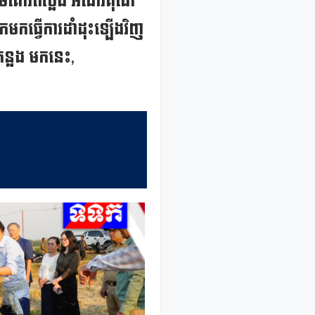
ះ សូមគោរពថ្លែង អំណរគុណ
កមកធ្វើការដាំដុះឡើងវិញ
ន្លង មកនេះ,