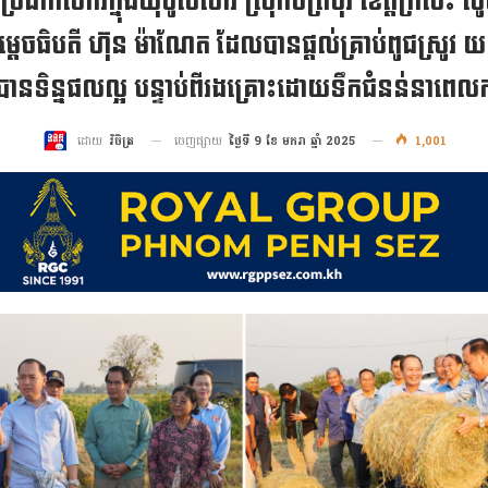
នប្រជាកសិករក្នុងឃុំបូសលាវ ស្រុកចិត្របុរី ខេត្តក្រចេ
តេចធិបតី ហ៊ុន ម៉ាណែត ដែលបានផ្តល់គ្រាប់ពូជស្រូវ យ
ទិន្នផលល្អ បន្ទាប់ពីរងគ្រោះដោយទឹកជំនន់នាពេលក
ចេញផ្សាយ
ថ្ងៃទី 9 ខែ មករា ឆ្នាំ 2025
1,001
ដោយ
វិចិត្រ