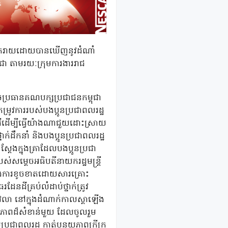
ូវការរីករាយដោយបានឃើញនូវដំណាំ
ុជា តាមរយៈក្រុមការងាររាជ
េចប្រធានគណបក្សប្រជាជនកម្ពុជា
្រូវការរបស់បងប្អូនប្រជាពលរដ្ឋ
ែនដីដើម្បីធ្វើយ៉ាងណាជួយដោះស្រាយ
ាក់ដឹកនាំ និងបងប្អូនប្រជាពលរដ្ឋ
្តែងក្នុងគ្រាដែលបងប្អូនប្រជា
ស់សម្តេចអធិបតីនាយករដ្ឋមន្ត្រី
ួលរងការខូចខាតដោយសារគ្រោះ
ែនដីគ្រប់លំដាប់ថ្នាក់ត្រូវ
វេលា នៅក្នុងដំណាក់កាលស្តាឡើង
ទិភាពដ៏សំខាន់មួយ ដែលចូលរួម
្រជាពលរដ្ឋ កាត់បន្ថយភាពក្រីក្រ