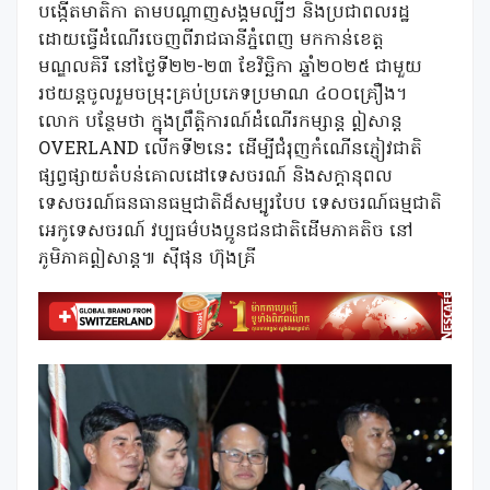
បង្កើតមាតិកា តាមបណ្តាញសង្គមល្បីៗ និងប្រជាពលរដ្ឋ
ដោយធ្វើដំណើរចេញពីរាជធានីភ្នំពេញ មកកាន់ខេត្ត
មណ្ឌលគិរី នៅថ្ងៃទី២២-២៣ ខែវិច្ឆិកា ឆ្នាំ២០២៥ ជាមួយ
រថយន្តចូលរួមចម្រុះគ្រប់ប្រភេទប្រមាណ ៤០០គ្រឿង។
លោក បន្ថែមថា ក្នុងព្រឹត្តិការណ៍ដំណើរកម្សាន្ត ឦសាន្ត
OVERLAND លើកទី២នេះ ដើម្បីជំរុញកំណើនភ្ញៀវជាតិ
ផ្សព្វផ្សាយតំបន់គោលដៅទេសចរណ៍ និងសក្តានុពល
ទេសចរណ៍ធនធានធម្មជាតិដ៏សម្បូរបែប ទេសចរណ៍ធម្មជាតិ
អេកូទេសចរណ៍ វប្បធម៌បងប្អូនជនជាតិដើមភាគតិច នៅ
ភូមិភាគឦសាន្ត៕ ស៉ីផុន ហ៊ុងគ្រី