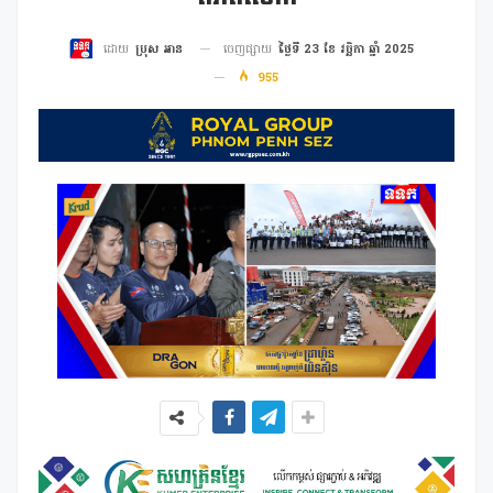
ចេញផ្សាយ
ថ្ងៃទី 23 ខែ វច្ឆិកា ឆ្នាំ 2025
ដោយ
ប្រុស អាន
955