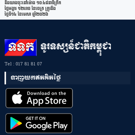
នឹងយាងចុះនៅម៉ោង ១០:៤៨នាទីព្រឹក
ថ្ងៃអង្គារ ១២រោច ខែចេត្រ ត្រូវនឹង
ថ្ងៃទី១៤ ខែមេសា ឆ្នាំ២០២៦
Tel : 017 81 81 07
ទាញយកឥតគិតថ្លៃ