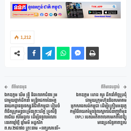
1,212
ព័ត៌មានមុន
ព័ត៌មានបន្ទាប់
ឯកឧត្តម ឃឹម វុទ្ធី និងលោកជំទាវ រួម
ឯកឧត្តម ហេង សួរ ដឹកនាំកិច្ចប្រជុំ
ជាមួយថ្នាក់ដឹកនាំ មន្ត្រីរាជការនៃអគ្គ
ជាមួយក្រុមហ៊ុននិងសមាគម
នាយកដ្ឋានទូរទស្សន៍ជាតិកម្ពុជា រៀបចំ
អ្នកសាងសង់កម្ពុជា ដើម្បីត្រៀមអនុវត្ត
ពិធីសូត្រមន្តចម្រើនព្រះបរិត្ត ប្រសិទ្ធិ
កម្មវិធីវាយតម្លៃទទួលស្គាល់ជំនាញពីមុន
ពរជ័យ សិរីមង្គល ដើម្បីទទួលអំណរ
(RPL) របស់អតីតពលករមកពីថៃឱ្យ
ទេវតាឆ្នាំថ្មី ឆ្នាំមមី អដ្ឋស័ក
មានប្រសិទ្ធភាពខ្ពស់
ព.ស.២៥៧០ ព្រះនាម «រាក្យសាទេវី»