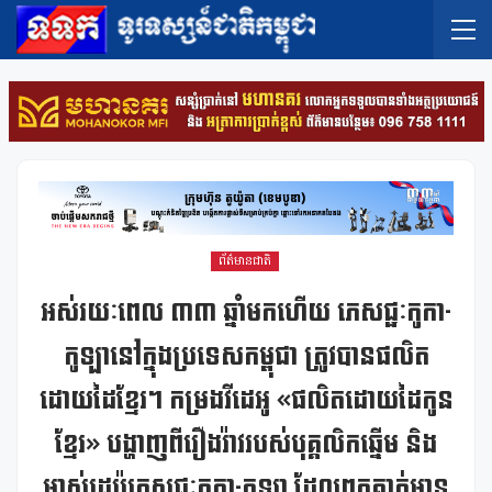
ព័ត៌មានជាតិ
អស់រយៈពេល ៣៣ ឆ្នាំមកហើយ ភេសជ្ជៈកូកា-
កូឡានៅក្នុងប្រទេសកម្ពុជា ត្រូវបានផលិត
ដោយដៃខ្មែរ។ កម្រងវីដេអូ «ផលិតដោយដៃកូន
ខ្មែរ» បង្ហាញពីរឿងរ៉ាវរបស់បុគ្គលិកឆ្នើម និង
ម្ចាស់ដេប៉ូភេសជ្ជៈកូកា-កូឡា ដែលពួកគាត់មាន