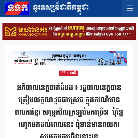
ព័ត៌មានជាតិ
អភិបាលខេត្តបាត់ដំបង ៖ រដ្ឋបាលខេត្តបាន
ត្រៀមលក្ខណៈរួចជាស្រេច ក្នុងករណីមាន
ពលករខ្មែរ សម្រុកវិលត្រឡប់មកច្រើន ប៉ុន្តែ
រហូតមកដល់ពេលនេះ ពុំទាន់មានពលករ
សម្រុកមកច្រើននោះទេ