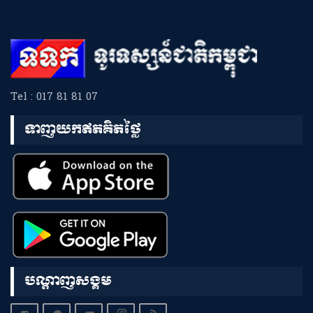
Tel : 017 81 81 07
ទាញយកឥតគិតថ្លៃ
បណ្តាញសង្គម