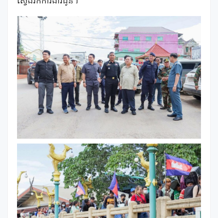
ស្វែងរកការងារជូន។