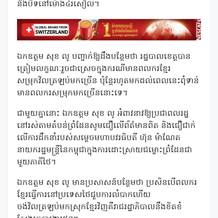
និងបិទនៅម៉ោង៤រសៀល។
ឯកឧត្តម សុខ លូ បញ្ជាក់ឱ្យដឹងបន្ថែមថា រដ្ឋបាលខេត្តបាន
ត្រៀមលក្ខណៈរួចជាស្រេចក្នុងករណីមានពលករខ្មែរ
សម្រុកវិលត្រឡប់មកច្រើន ប៉ុន្តែរហូតមកដល់ពេលនេះពុំទាន់
មានពលករសម្រុកមកច្រើននោះទេ។
ជាមួយគ្នានោះ ឯកឧត្តម សុខ លូ អំពាវនាវឱ្យប្រជាពលរដ្ឋ
នៅរស់តាមតំបន់ព្រំដែនសូមជឿលើព័ត៌មានពិត និងជឿជាក់
លើការដឹកនាំរបស់សម្ដេចមហាបវរធិបតី ហ៊ុន ម៉ាណែត
នាយករដ្ឋមន្រ្តីនៃកម្ពុជាក្នុងការដោះស្រាយជម្លោះព្រំដែនជា
មួយភាគីថៃ។
ឯកឧត្តម សុខ លូ មានប្រសាសន៍បន្ថែមថា ប្រសិនបើពលករ
ខ្មែរធ្វើការនៅប្រទេសថៃជួបការលំបាកហើយ
ចង់វិលត្រឡប់មកស្រុកខ្មែរវិញគឺរាជរដ្ឋាភិបាលនឹងខិតខំ