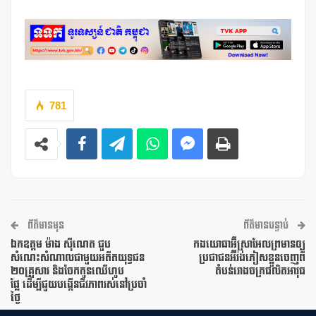
781
ព័ត៌មានមុន
ព័ត៌មានបន្ទាប់
ឯកឧត្តម ម៉ាង ស៊ីណេត ជួប
កងយោធាអ៊ីស្រាអែលព្រមានឲ្យ
សំណេះសំណាលជាមួយអតីតយុទ្ធជន
ប្រជាជនអ៊ីរ៉ង់ភៀសខ្លួនចេញពី
២០គ្រួសារ និងចែកកូនឈើហូប
តំបន់រោងចក្រផលិតអាវុធ
ផ្លែ ដើម្បីជួយបង្កើនជីវភាពរស់នៅប្រចាំ
ថ្ងៃ