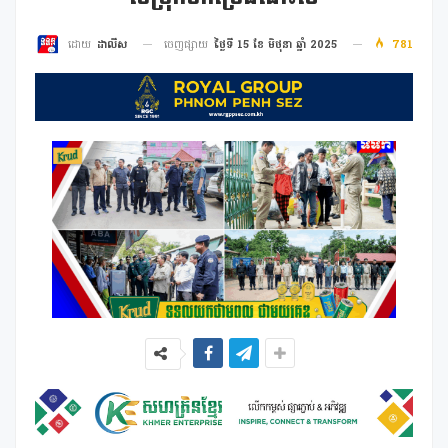
ចេញផ្សាយ
ថ្ងៃទី 15 ខែ មិថុនា ឆ្នាំ 2025
781
ដោយ
ដាលីស