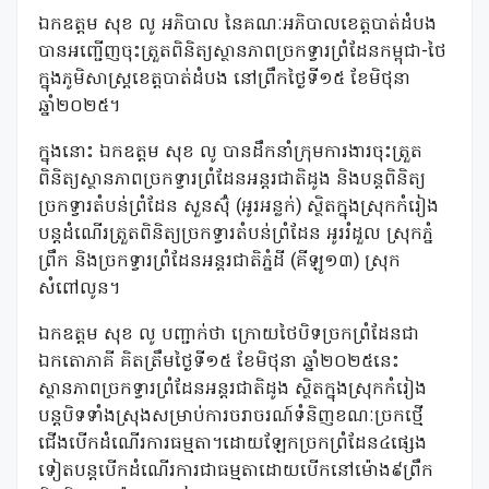
ឯកឧត្តម សុខ លូ អភិបាល នៃគណៈអភិបាលខេត្តបាត់ដំបង
បានអញ្ជើញចុះត្រួតពិនិត្យស្ថានភាពច្រកទ្វារព្រំដែនកម្ពុជា-ថៃ
ក្នុងភូមិសាស្រ្តខេត្តបាត់ដំបង នៅព្រឹកថ្ងៃទី១៥ ខែមិថុនា
ឆ្នាំ២០២៥។
ក្នុងនោះ ឯកឧត្តម សុខ លូ បានដឹកនាំក្រុមការងារចុះត្រួត
ពិនិត្យស្ថានភាពច្រកទ្វារព្រំដែនអន្តរជាតិដូង និងបន្តពិនិត្យ
ច្រកទ្វារតំបន់ព្រំដែន សួនស៊ុំ (អូរអន្លក់) ស្ថិតក្នុងស្រុកកំរៀង
បន្តដំណើរត្រួតពិនិត្យច្រកទ្វារតំបន់ព្រំដែន អូររំដួល ស្រុកភ្នំ
ព្រឹក និងច្រកទ្វារព្រំដែនអន្តរជាតិភ្នំដី (គីឡូ១៣) ស្រុក
សំពៅលូន។
ឯកឧត្តម សុខ លូ បញ្ជាក់ថា ក្រោយថៃបិទច្រកព្រំដែនជា
ឯកតោភាគី គិតត្រឹមថ្ងៃទី១៥ ខែមិថុនា ឆ្នាំ២០២៥នេះ
ស្ថានភាពច្រកទ្វារព្រំដែនអន្តរជាតិដូង ស្ថិតក្នុងស្រុកកំរៀង
បន្តបិទទាំងស្រុងសម្រាប់ការចរាចរណ៍ទំនិញខណៈច្រកថ្មើ
ជើងបើកដំណើរការធម្មតា។ដោយឡែកច្រកព្រំដែន៤ផ្សេង
ទៀតបន្តបើកដំណើរការជាធម្មតាដោយបើកនៅម៉ោង៩ព្រឹក