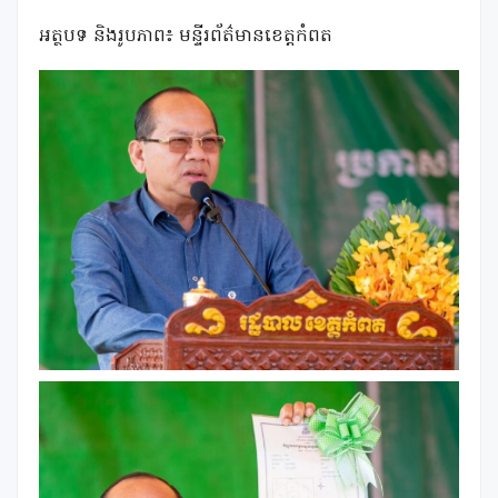
អត្ថបទ និងរូបភាព៖ មន្ទីរព័ត៌មានខេត្តកំពត