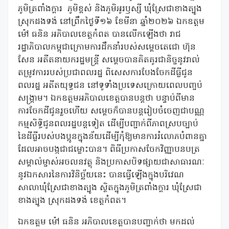
ភូមិត្រពាំងក្តារ ភូមិខ្ពស់ និងភូមិអូរឫស្សី ឃុំស្រែជាខាងត្បូង
ស្រុកដងទង់ នៅព្រឹកថ្ងៃទី១៦ ខែមីនា ឆ្នាំ២០២៦ ឯកឧត្តម
ម៉ៅ ធនិន អភិបាលខេត្តកំពត បានលើកឡើងថា រាជ
រដ្ឋាភិបាលកម្ពុជាក្រោមការដឹកនាំរបស់សម្តេចតេជោ ហ៊ុន
សែន អតីតនាយករដ្ឋមន្ត្រី សម្តេចបានគិតគូរជានិច្ចនូវរាល់
តម្រូវការរបស់ប្រជាពលរដ្ឋ ពិសេសការបែងចែកដីធ្លីជូន
ពលរដ្ឋ អតីតយុទ្ធជន នៅទូទាំងប្រទេសក្រោយពេលបញ្ចប់
សង្គ្រាម។ ឯកឧត្តមអភិបាលខេត្តបានបន្តថា បន្ទាប់ពីមាន
ការចែកដីជូនរួចហើយ សម្តេចក៏បានបន្តរៀបចំចេញជាបណ្ណ
កម្មសិទ្ធិជូនពលរដ្ឋបន្តទៀត ដើម្បីបញ្ជាក់ពីភាពស្របច្បាប់
នៃដីធ្លីរបស់បងប្អូនក្នុងន័យដើម្បីកុំឱ្យមានការរំលោភបំពានគ្នា
ដែលអាចបង្កជាជម្លោះបាន។ ពិធីប្រកាសចែកវិញ្ញាបនបត្រ
សម្គាល់ម្ចាស់អចលនវត្ថុ និងប្រកាសបិទផ្សាយជាសាធារណៈ
នូវឯកសារនៃការវិនិច្ឆ័យនេះ បានធ្វើឡើងក្នុងបរិវេណ
សាលាឃុំស្រែជាខាងត្បូង ស្ថិតក្នុងភូមិត្រពាំងក្តារ ឃុំស្រែជា
ខាងត្បូង ស្រុកដងទង់ ខេត្តកំពត។
ឯកឧត្តម ម៉ៅ ធនិន អភិបាលខេត្តបានបញ្ជាក់ថា មកដល់