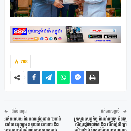
798
ព័ត៌មានមុន
ព័ត៌មានបន្ទាប់
អតីតពលករ និងពលរដ្ឋខ្មែរជាង ២ពាន់
ក្រសួងសេដ្ឋកិច្ច និងហិរញ្ញវត្ថុ បិទវគ្គ
នាក់បានចូលរួម ទទួលបានការងារ និង
សិក្សាឆ្នាំ២០២៥ និង បើកវគ្គសិក្សា
ចុះឈ្មោះរៀនជំនាញបច្ចេកទេសក្នុង
ឆ្នាំ២០២៦ នៃកម្មវិធីបណ្ដុះបណ្ដាល