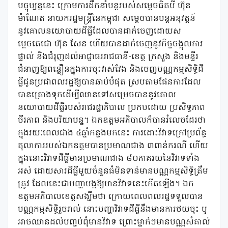
បច្ចុប្បន្ននេះ ក្រោមការដឹកនាំបន្តរបស់សម្តេចធិតបី ហ៊ុន
ម៉ាណែត នាយករដ្ឋមន្ត្រីនៃកម្ពុជា សម្តេចបានបន្តអនុវត្តន៍
នូវគោលនយោបាយដីធ្លីដែលបានដាក់ចេញដោយស
ម្តេចតេជោ ហ៊ុន សែន ហើយបានដាក់ចេញនូវកិច្ចចង្អុលការ
ផ្ទាល់ និងជំរុញដល់អាជ្ញាធររាជធានី-ខេត្ត ក្រសួង និងមន្ទីរ
ជំនាញឱ្យពន្លឿនក្នុងការចុះវាស់វែង និងចេញបណ្ណកម្មសិទ្ធិដី
ធ្លីជូនប្រជាពលរដ្ឋឱ្យបានឆាប់បំផុត ស្របតាមផែនការដែល
បានគ្រោងទុកដើម្បីឈានទៅសម្រេចបាននូវគោល
នយោបាយដីធ្លីរបស់រាជរដ្ឋាភិបាល ប្រកបដោយ ប្រសិទ្ធភាព
ចីរភាព និងបរិយាបន្ន។ ឯកឧត្តមអភិបាលក៏បានរំលេចដែរថា
ក្នុងរយៈពេលជាង ៤ឆ្នាំកន្លងមកនេះ ការដោះវិវាទក្រៅប្រព័ន្ធ
តុលាការរបស់ឯកឧត្តមបានប្រមាណជាង ៣ពាន់ករណី ហើយ
ក្នុងនោះវិវាទដីធ្លីមានប្រមាណជាង ៨០ភាគរយនៃវិវាទទាំង
អស់ ដោយសារដីធ្លីមួយចំនួនធំមិនទាន់មានបណ្ណកម្មសិទ្ធិត្រឹម
ត្រូវ ដែលនេះជាបញ្ហាបង្កឱ្យមានវិវាទនេះកើតឡើង។ ឯក
ឧត្តមអភិបាលខេត្តសង្ឃឹមថា ក្រោយពេលពលរដ្ឋទទួលបាន
បណ្ណកម្មសិទ្ធិរួចរាល់ នោះបញ្ហាវិវាទដីធ្លីនឹងមានការថយចុះ ឬ
អាចឈានដល់បញ្ចប់ពុំមានវិវាទ ព្រោះម្នាក់ៗមានបណ្ណសំគាល់