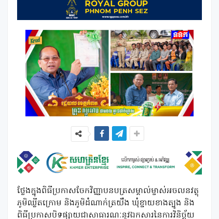
ថ្លែងក្នុងពិធីប្រកាសចែកវិញ្ញាបនបត្រសម្គាល់ម្ចាស់អចលនវត្ថុ
ភូមិឈ្លីតក្រោម និងភូមិដំណាក់ត្រយឹង ឃុំខ្ជាយខាងត្បូង និង
ពិធីប្រកាសបិទផ្សាយជាសាធារណៈនូវឯកសារនៃការវិនិច្ឆ័យ