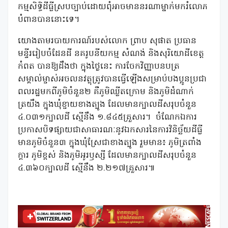
កម្មសិទ្ធិដីធ្លីស្របច្បាប់ដោយពុំអាចមាននរណាម្នាក់មករំលោភ
បំពានបាននោះទេ។
យោងតាមរបាយការណ៍របស់លោក ព្រាប សុផាត ប្រធាន
មន្ទីររៀបចំដែនដី នគរូបនីយកម្ម សំណង់ និងសុរិយោដីខេត្ត
កំពត បានឱ្យដឹងថា ក្នុងថ្ងៃនេះ ការចែកវិញ្ញាបនបត្រ
សម្គាល់ម្ចាស់អចលនវត្ថុត្រូវបានធ្វើឡើងសម្រាប់បងប្អូនប្រជា
ពលរដ្ឋមកពីភូមិចំនួន២ គឺភូមិឈ្លីតក្រោម និងភូមិដំណាក់
ត្រយឹង ក្នុងឃុំខ្ចាយខាងត្បូង ដែលមានក្បាលដីសរុបចំនួន
៤.០៣១ក្បាលដី ស្មើនឹង ១.៨៤៥គ្រួសារ។ ចំណែកឯការ
ប្រកាសបិទផ្សាយជាសាធារណៈនូវឯកសារនៃការវិនិច្ឆ័យដីធ្លី
មានភូមិចំនួន៣ ក្នុងឃុំស្រែជាខាងត្បូង រួមមាន៖ ភូមិត្រពាំង
ក្ដារ ភូមិខ្ពស់ និងភូមិអូរឫស្សី ដែលមានក្បាលដីសរុបចំនួន
៤.៣៦០ក្បាលដី ស្មើនឹង ២.២១៧គ្រួសារ៕