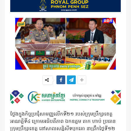
ថ្លែងក្នុងកិច្ចប្រជុំសាមញ្ញលើកទី២១ របស់ក្រុមប្រឹក្សាខេត្ត
អាណត្តិទី៤ ក្រោមអធិបតីភាព ឯកឧត្តម តាក ហាប់ ប្រធាន
ក្រុមប្រឹក្សាខេត្ត នៅសាលសន្និសីទបូកគោ នាព្រឹកថ្ងៃទី១២