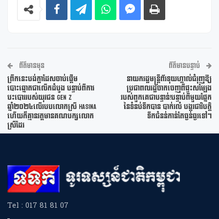
ព័ត៌មានមុន
ព័ត៌មានបន្ទាប់
ព្រឹកនេះបង់ក្លាដែសចាប់ផ្តើម
នាយករដ្ឋមន្ត្រីព័រទុយហ្គាល់ជំរុញឱ្យ
បោះឆ្នោតជាលើកដំបូង បន្ទាប់ពីការ
ប្រជាពលរដ្ឋចាកចេញពីផ្ទះសម្បែង
បះបោររបស់យុវជន Gen Z
របស់ពួកគេជាបន្ទាន់!បន្ទាប់ពីមួយផ្នែក
ឆ្នាំ២០២៤លើរបបលោកស្រី Hasina
នៃទំនប់ទឹកបាន បាក់រលំ បង្ករជាវិបត្តិ
ហើយក៏គ្មានវត្តមានគណបក្សលោក
ទឹកជំនន់កាន់តែធ្ងន់ធ្ងរទៅៗ
ស្រីដែរ
Tel : 017 81 81 07