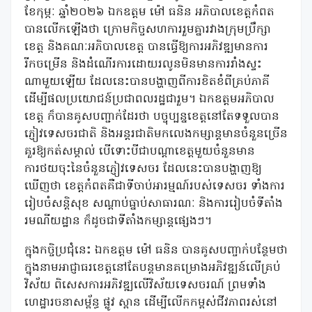
ខែកុម្ភៈ ឆ្នាំ២០២៦ ឯកឧត្តម ម៉ៅ ធនិន អភិបាលខេត្តកំពត
បានលើកឡើងថា ក្រោមកិច្ចសហការរួមគ្នារវាងក្រុមប្រឹក្សា
ខេត្ត និងគណៈអភិបាលខេត្ត បានធ្វើឱ្យការអភិវឌ្ឍមានការ
រីកចម្រើន និងដំណើរការដោយរលូនមិនមានការរាំងស្ទះ
ណាមួយឡើយ ដែលនេះបានបង្ហាញពីការខិតខំពីគ្រប់ភាគី
ដើម្បីផលប្រយោជន៍ប្រជាពលរដ្ឋជារួម។ ឯកឧត្តមអភិបាល
ខេត្ត ក៏បានគូសបញ្ជាក់ដែរថា បច្ចុប្បន្នខេត្តនៅតែទទួលបាន
ភ្ញៀវទេសចរជាតិ និងអន្តរជាតិមកលេងកម្សាន្តមានចំនួនច្រើន
គួរឱ្យកត់សម្គាល់ បើទោះបីជាបណ្តាខេត្តមួយចំនួនមាន
ការថយចុះនៃចំនួនភ្ញៀវទេសចរ ដែលនេះបានបង្ហាញឱ្យ
ឃើញថា ខេត្តកំពតគឺជាទីចាប់អារម្មណ៍របស់ទេសចរ ទាំងការ
រៀបចំសន្តិសុខ សណ្តាប់ធ្នាប់សាធារណៈ និងការរៀបចំទីតាំង
រមណីយដ្ឋាន ក៏ដូចជាទីតាំងកម្សាន្តផ្សេងៗ។
ក្នុងកចិ្ចប្រជុំនេះ ឯកឧត្តម ម៉ៅ ធនិន បានគូសបញ្ចាក់បន្ថែមថា
ក្នុងនាមអាជ្ញាធរខេត្តនៅតែបន្តមានគម្រោងអភិវឌ្ឍន៍លើគ្រប់
វិស័យ ពិសេសការអភិវឌ្ឍលើវិស័យទេសចរណ៍ ព្រមទាំង
ហេដ្ឋារចនាសម្ព័ន្ធ ផ្លូវ ស្ពាន ដើម្បីលើកកម្ពស់ជីវភាពរស់នៅ