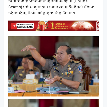
ចំពោះបទល្មើសឆបោកតាមប្រព័ន្ធអនឡាញ (Online
Scams) នៅគ្រប់មូលដ្ឋាន តាមបទបញ្ជាដ៏ខ្ពង់ខ្ពស់ និងការ
ចង្អុលបង្ហាញពីសំណាក់ប្រមុខរាជរដ្ឋាភិបាល៕