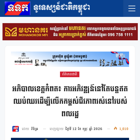
ព័ត៌មានជាតិ
អភិបាលខេត្តកំពត៖ ការអភិវឌ្ឍន៍នៅតែបន្តឥត
ឈប់ឈរដើម្បីលើកកម្ពស់ជីវភាពរស់នៅរបស់
ពលរដ្ឋ
ចេញផ្សាយ
ថ្ងៃទី 12 ខែ កុម្ភៈ ឆ្នាំ 2026
1,010
ដោយ
វិចិត្រ