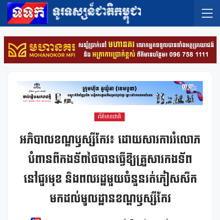
ព័ត៌មានជាតិ
អភិបាលខណ្ឌឫស្សីកែវ៖ ដោយសារការរំលោភ
បំពានពីកងទ័ពថៃបានធ្វើឱ្យគ្រួសារកងទ័ព
នៅជួរមុខ និងពលរដ្ឋមួយចំនួនរត់ភៀសសឹក
មកដល់មូលដ្ឋានខណ្ឌឫស្សីកែវ