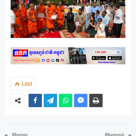
1,022
ព័ត៌មានមុន
ព័ត៌មានបន្ទាប់