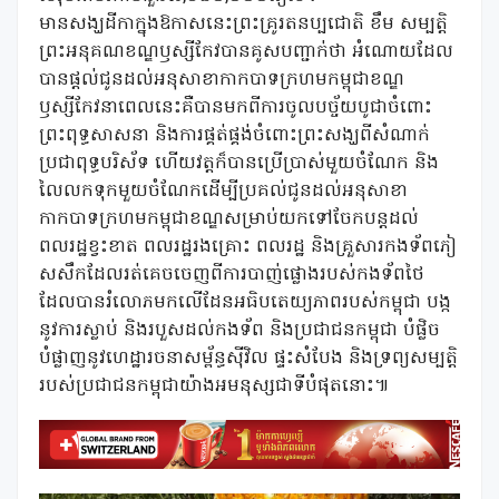
មានសង្ឃដីកាក្នុងឱកាសនេះព្រះគ្រូរតនប្បជោតិ ខឹម សម្បត្តិ
ព្រះអនុគណខណ្ឌឫស្សីកែវបានគូសបញ្ជាក់ថា អំណោយដែល
បានផ្តល់ជូនដល់អនុសាខាកាកបាទក្រហមកម្ពុជាខណ្ឌ
ឫស្សីកែវនាពេលនេះគឺបានមកពីការចូលបច្ច័យបូជាចំពោះ
ព្រះពុទ្ធសាសនា និងការផ្គត់ផ្គង់ចំពោះព្រះសង្ឃពីសំណាក់
ប្រជាពុទ្ធបរិស័ទ ហើយវត្តក៏បានប្រើប្រាស់មួយចំណែក និង
លៃលកទុកមួយចំណែកដើម្បីប្រគល់ជូនដល់អនុសាខា
កាកបាទក្រហមកម្ពុជាខណ្ឌសម្រាប់យកទៅចែកបន្តដល់
ពលរដ្ឋខ្វះខាត ពលរដ្ឋរងគ្រោះ ពលរដ្ឋ និងគ្រួសារកងទ័ពភៀ
សសឹកដែលរត់គេចចេញពីការបាញ់ផ្លោងរបស់កងទ័ពថៃ
ដែលបានរំលោភមកលើដែនអធិបតេយ្យភាពរបស់កម្ពុជា បង្ក
នូវការស្លាប់ និងរបួសដល់កងទ័ព និងប្រជាជនកម្ពុជា បំផ្លិច
បំផ្លាញនូវហេដ្ឋារចនាសម្ព័ន្ធស៊ីវិល ផ្ទះសំបែង និងទ្រព្យសម្បត្តិ
របស់ប្រជាជនកម្ពុជាយ៉ាងអមនុស្សជាទីបំផុតនោះ៕