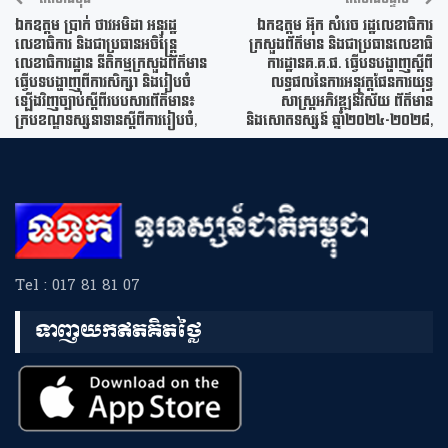
ឯកឧត្តម ប្រាក់ ថាវអមិដា អនុរដ្ឋ
ឯកឧត្តម អ៊ុក សំរេច រដ្ឋលេខាធិការ
លេខាធិការ និងជាប្រធានអចិន្ត្រៃ
ក្រសួងព័ត៌មាន និងជាប្រធានលេខាធិ
លេខាធិការដ្ឋាន នីតិកម្មក្រសួងព័ត៌មាន
ការដ្ឋានគ.គ.ផ. ធ្វើបទបង្ហាញស្តីពី
ធ្វើបទបង្ហាញពីការសិក្សា និងរៀបចំ
លទ្ធផលនៃការអនុវត្តផែនការយុទ្ធ
ឡើងវិញច្បាប់ស្តីពីរបបសារព័ត៌មាន៖
សាស្ត្រអភិវឌ្ឍន៍វិស័យ ព័ត៌មាន
ក្របខណ្ឌទស្សនាទានស្តីពីការរៀបចំ,
និងសោតទស្សន៍ ឆ្នាំ២០២៤-២០២៨,
Tel : 017 81 81 07
ទាញយកឥតគិតថ្លៃ