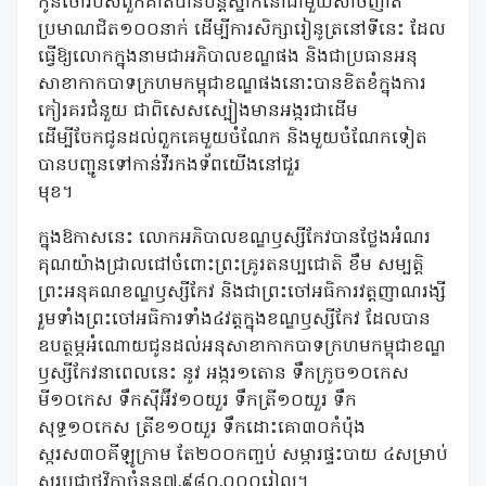
កូនចៅរបស់ពួកគាត់បានបន្តស្នាក់នៅជាមួយសាច់ញាតិ
ប្រមាណជិត១០០នាក់ ដើម្បីការសិក្សារៀនូត្រនៅទីនេះ ដែល
ធ្វើឱ្យលោកក្នុងនាមជាអភិបាលខណ្ឌផង និងជាប្រធានអនុ
សាខាកាកបាទក្រហមកម្ពុជាខណ្ឌផងនោះបានខិតខំក្នុងការ
កៀរគរជំនួយ ជាពិសេសស្បៀងមានអង្ករជាដើម
ដើម្បីចែកជូនដល់ពួកគេមួយចំណែក និងមួយចំណែកទៀត
បានបញ្ជូនទៅកាន់វីរកងទ័ពយើងនៅជួរ
មុខ។
ក្នុងឱកាសនេះ លោកអភិបាលខណ្ឌឫស្សីកែវបានថ្លែងអំណរ
គុណយ៉ាងជ្រាលជៅចំពោះព្រះគ្រូរតនប្បជោតិ ខឹម សម្បត្តិ
ព្រះអនុគណខណ្ឌឫស្សីកែវ និងជាព្រះចៅអធិការវត្តញាណរង្សី
រួមទាំងព្រះចៅអធិការទាំង៤វត្តក្នុងខណ្ឌឫស្សីកែវ ដែលបាន
ឧបត្ថម្ភអំណោយជូនដល់អនុសាខាកាកបាទក្រហមកម្ពុជាខណ្ឌ
ឫស្សីកែវនាពេលនេះ នូវ អង្ករ១តោន ទឹកក្រូច១០កេស
មី១០កេស ទឹកស៊ីអ៊ីវ១០យួរ ទឹកត្រី១០យួរ ទឹក
សុទ្ធ១០កេស ត្រីខ១០យួរ ទឹកដោះគោ៣០កំប៉ុង
ស្ករស៣០គីឡូក្រាម តែ២០០កញ្ចប់ សម្ភារផ្ទះបាយ ៤សម្រាប់
សរុបជាថវិកាចំនួន៧,៩៨០,០០០រៀល។