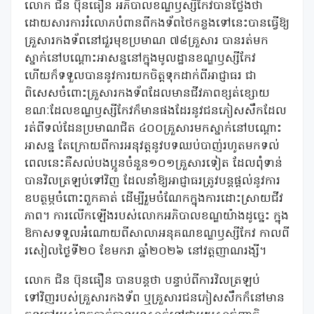
លោក ជិន ប៊ុនធឿន អភិបាលខណ្ឌឫស្សីកែវបានថ្លែងថា
ដោយសារការរំលោភបំពានពីកងទ័ពថៃកន្លងទៅនេះបានធ្វើឱ្យ
គ្រួសារកងទ័ពនៅជួរមុខប្រមាណ ៧៨គ្រួសារ បានរត់មក
ស្នាក់នៅបណ្តោះអាសន្ននៅក្នុងមូលដ្ឋានខណ្ឌឫស្សីកែវ
ហើយក៏ទទួលបាននូវការយកចិត្តទុកដាក់ពីអាជ្ញាធរ ជា
ពិសេសចំពោះគ្រួសារកងទ័ពដែលមានជីវភាពខ្សត់ខ្សោយ
ខណៈដែលខណ្ឌឫស្សីកែវក៏មានផងដែរនូវជនភៀសសឹកដែល
រត់ពីទល់ដែនប្រមាណជិត ៤០០គ្រួសារមកស្នាក់នៅបណ្តោះ
អាសន្ន តែក្រោយពីការអនុវត្តនូវបទឈប់បាញ់រហូតមកទល់
ពេលនេះគឺសល់បងប្អូនចំនួន១០១គ្រួសារទៀត ដែលពុំទាន់
បានវិលត្រឡប់ទៅវិញ ដែលនាំឱ្យអាជ្ញាធរត្រូវបន្តផ្តល់នូវការ
ឧបត្ថម្ភចំពោះពួកគាត់ ដើម្បីរួមចំណែកក្នុងការដោះស្រាយជីវ
ភាព។ ការលើកឡើងរបស់លោកអភិបាលខណ្ឌយ៉ាងដូច្នេះ ក្នុង
ឱកាសទទួលអំណោយពីសាលាអនុគណខណ្ឌឫស្សីកែវ កាលពី
រសៀលថ្ងៃទី២០ ខែមករា ឆ្នាំ២០២៦ នៅវត្តញាណរង្សី។
លោក ជិន ប៊ុនធឿន បានបន្តថា បន្ទាប់ពីការវិលត្រឡប់
ទៅវិញរបស់គ្រួសារកងទ័ព ឬគ្រួសារជនភៀសសឹកក៏នៅមាន