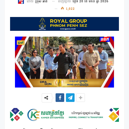
ចេញផ្សាយ
ថ្ងៃទី 20 ខែ មករា ឆ្នាំ 2026
ដោយ
ប្រុស អាន
1,022