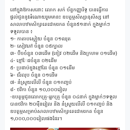
នៅក្នុងឱកាសនោះ លោក សក់ ច័ន្ទកញ្ញារិទ្ធ បានធ្វេីការ
ផ្តល់ជូននូវអំណោយរួមមាន៖ ឧបត្ថម្ភសិស្សានុសិស្ស នៅ
សាលាបឋមសិក្សាតេជោមរកត ចំនួន៥១នាក់ ក្នុងម្នាក់ៗ
ទទួលបាន ៖
១- កាតាបស្ពៀយ ចំនួន ០១ឈុត
២- សៀវភៅ ចំនួន ០៥ក្បាល
៣- ប៊ិចចំនួន ០៣ដើម (ខៀវ ០២ដើម និងក្រហម ០១ដើម)
៤- ខ្មៅៃដចំនួន ០២ដើម
៥- ប្រដាប់ខួងខ្មៅដៃ ចំនួន ០១ដើម
៦- ជ័រលុប ចំនួន ០១ដើម
៧- នំស្រួយលីលី ចំនួន ០១កញ្ចប់
៨- ថវិកា ចំនួន ១០,០០០រៀល
-ឧបត្ថម្ភជូនលោកគ្រូ-អ្នកគ្រូ ចំនួន ០៤នាក់ ក្នុងម្នាក់ៗទទួល
បានថវិកា ២០មុឺនរៀល និង នំស្រួយលីលី ០១កញ្ចប់ និង
ឧបត្ថម្ភសម្រាប់សាលាបឋមសិក្សាតេជោមរកត ចំនួន
១,០០០,០០០រៀលផងដែរ។