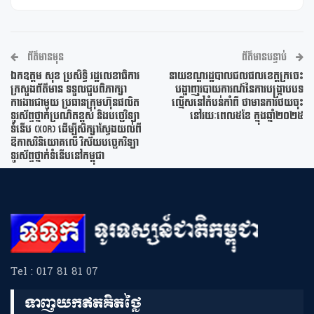
ព័ត៌មានមុន
ព័ត៌មានបន្ទាប់
ឯកឧត្តម សុខ ប្រសិទ្ធិ រដ្ឋលេខាធិការ
នាយខណ្ឌរដ្ឋបាលជលផលខេត្តក្រចេះ
ក្រសួងព័ត៌មាន ទទួលជួបពិភាក្សា
បង្ហាញរបាយការណ៍នៃការ​បង្រ្កាប​បទ​
ការងារជាមួយ ប្រធានក្រុមហ៊ុនផលិត
ល្មើសនៅតំបន់កាំពី ថាមានការថយចុះ
ទូរស័ព្ទថ្នាក់ប្រណិតខ្ពស់ និងបច្ចេវិទ្យា
នៅ​រយៈពេល​៥ខែ ក្នុងឆ្នាំ២០២៥
ទំនើប (XOR) ដើម្បីសិក្សាស្វែងយល់ពី
ឱកាសវិនិយោគលើ វិស័យបច្ចេកវិទ្យា
ទូរស័ព្ទថ្នាក់ទំនើបនៅកម្ពុជា
Tel : 017 81 81 07
ទាញយកឥតគិតថ្លៃ