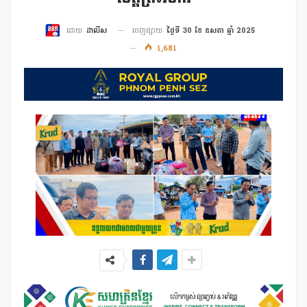
ចេញផ្សាយ
ថ្ងៃទី 30 ខែ ឧសភា ឆ្នាំ 2025
ដោយ
ដាលីស
1,681