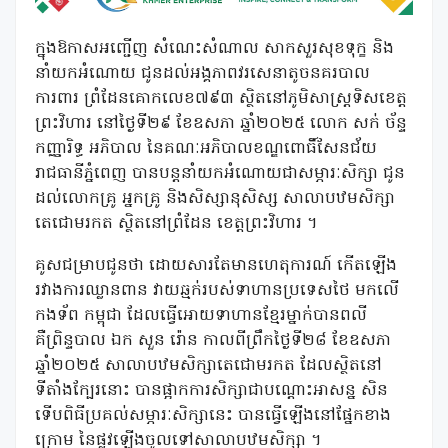
ក្នុងឱកាសអញ្ជេីញ សំណេះសំណាល សាកសួរសុខទុក្ខ និង
នាំយកអំណោយ ជូនដល់អង្គភាពវរសេនាតូចនគរបាល
ការពារ ព្រំដែនគោកលេខ៧៩៣ ស្ថិតនៅភូមិសាស្ត្រទិសខេត្ត
ព្រះវិហារ នៅថ្ងៃទី២៩ ខែឧសភា ឆ្នាំ២០២៥ លោក សក់ ច័ន្ទ
កញ្ញារិទ្ធ អភិបាល នៃគណៈអភិបាលខណ្ឌពោធិ៍សែនជ័យ
រាជធានីភ្នំពេញ បានបន្តនាំយកអំណោយជាសម្ភារៈសិក្សា ជូន
ដល់លោកគ្រូ អ្នកគ្រូ និងសិស្សានុសិស្ស សាលាបឋមសិក្សា
តេជោមរកត ស្ថិតនៅព្រំដែន ខេត្តព្រះវិហារ ។
គូសជម្រាបជូនថា ដោយសារតែមានហេតុការណ៍ កេីតឡេីង
រវាងការឈ្លានពាន វាយឆ្មក់របស់ទាហានប្រទេសថៃ មកលេី
កងទ័ព កម្ពុជា ដែលធ្វេីអោយទាហានខ្មែរម្នាក់បានពលី
គឺព្រិន្ទបាល ឯក សួន រ៉ោន កាលពីព្រឹកថ្ងៃទី២៨ ខែឧសភា
ឆ្នាំ២០២៥ សាលាបឋមសិក្សាតេជោមរកត ដែលស្ថិតនៅ
ទីតាំងក្បែរនោះ បានផ្អាកការសិក្សាជាបណ្តោះអាសន្ន សិន
ទេីបពិធីប្រគល់សម្ភារៈសិក្សានេះ បានធ្វេីឡេីងនៅផ្នែកខាង
ក្រោម នៃផ្លូវឡេីងចូលទៅសាលាបឋមសិក្សា ។