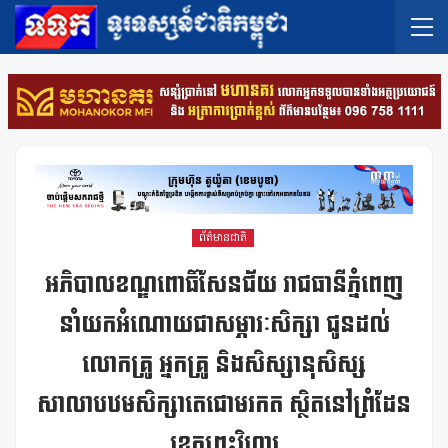
ព័ត៌មានជាតិ
អភិបាលខណ្ឌពោធិ៍សែនជ័យ រាជធានីភ្នំពេញ
នាំយកអំណោយជាសម្ភារៈសិក្សា ជូនដល់
លោកគ្រូ អ្នកគ្រូ និងសិស្សានុសិស្ស
សាលាបឋមសិក្សាតេជោមរកត ស្ថិតនៅព្រំដែន
ខេត្តព្រះវិហារ