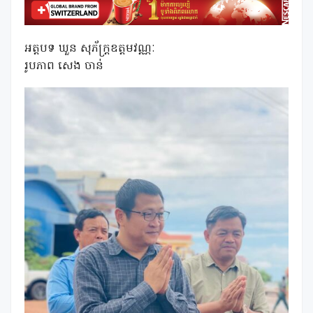
អត្តបទ ឃួន សុភ័ក្ត្រឧត្តមវណ្ណៈ
រូបភាព សេង ចាន់