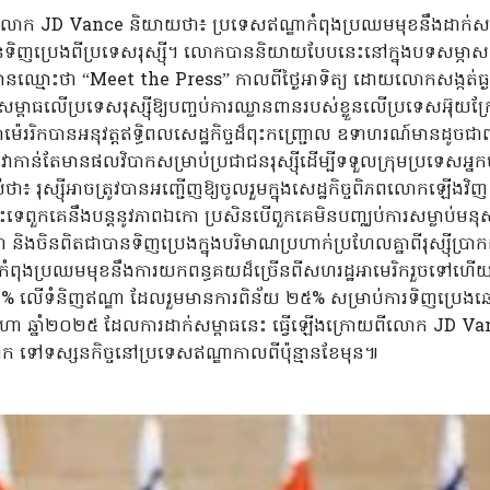
ិកលោក JD Vance និយាយថា៖ ប្រទេសឥណ្ឌាកំពុងប្រឈមមុខនឹងដាក់សម
នទិញប្រេងពីប្រទេសរុស្ស៊ី។ លោកបាននិយាយបែបនេះនៅក្នុងបទសម្ភា
ឈ្មោះថា “Meet the Press” កាលពីថ្ងៃអាទិត្យ ដោយលោកសង្កត់ធ្ងន់ថ
ាក់សម្ពាធលើប្រទេសរុស្ស៊ីឱ្យបញ្ចប់ការឈ្លានពានរបស់ខ្លួនលើប្រទេសអ
េររិកបានអនុវត្តឥទ្ធិពលសេដ្ឋកិច្ចដ៏ពុះកញ្រ្ជោល ឧទាហរណ៍មានដូចជាពន
្យវាកាន់តែមានផលវិបាកសម្រាប់ប្រជាជនរុស្ស៊ីដើម្បីទទួលក្រុមប្រទេសអ្ន
ថា៖ រុស្ស៊ីអាចត្រូវបានអញ្ជើញឱ្យចូលរួមក្នុងសេដ្ឋកិច្ចពិភពលោកឡើងវិ
នោះទេពួកគេនឹងបន្តនូវភាពឯកោ ប្រសិនបើពួកគេមិនបញ្ឈប់ការសម្លាប់មន
 និងចិនពិតជាបានទិញប្រេងក្នុងបរិមាណប្រហាក់ប្រហែលគ្នាពីរុស្ស៊ី
ុងប្រឈមមុខនឹងការយកពន្ធគយដ៏ច្រើនពីសហរដ្ឋអាមេរិករួចទៅហើយ។ 
០% លើទំនិញឥណ្ឌា ដែលរួមមានការពិន័យ ២៥% សម្រាប់ការទិញប្រេងឆៅ
ហា ឆ្នាំ២០២៥ ដែលការដាក់សម្ពាធនេះ ធ្វើឡើងក្រោយពីលោក JD Va
 ទៅទស្សនកិច្ចនៅប្រទេសឥណ្ឌាកាលពីប៉ុន្មានខែមុន៕