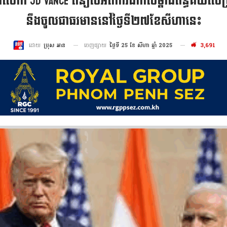
េរិកលោក JD Vance ពន្យល់អំពីការដាក់សម្ពាធពន្ធគយ
នឹងចូលជាធរមាននៅថ្ងៃទី២៧ខែសីហានេះ
ចេញផ្សាយ
ថ្ងៃទី 25 ខែ សីហា ឆ្នាំ 2025
3,691
ដោយ
ប្រុស អាន