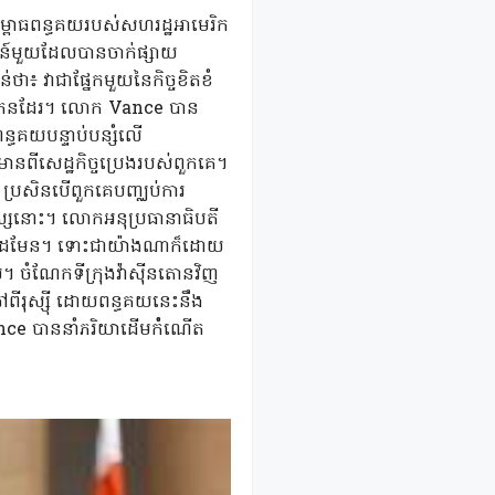
្ពាធពន្ធគយរបស់សហរដ្ឋអាមេរិក
សន៍មួយដែលបានចាក់ផ្សាយ
ា៖ វាជាផ្នែកមួយនៃកិច្ចខិតខំ
៊ុយក្រែនដែរ។ លោក Vance បាន
្ធគយបន្ទាប់បន្សំលើ
កមានពីសេដ្ឋកិច្ចប្រេងរបស់ពួកគេ។
ញ ប្រសិនបើពួកគេបញ្ឈប់ការ
ុស្សនោះ។ លោកអនុប្រធានាធិបតី
ប្រាកដមែន។ ទោះជាយ៉ាងណាក៏ដោយ
ចំណែកទីក្រុងវ៉ាស៊ីនតោនវិញ
ពីរុស្ស៊ី ដោយពន្ធគយនេះនឹង
nce បាននាំភរិយាដើមកំំណើត