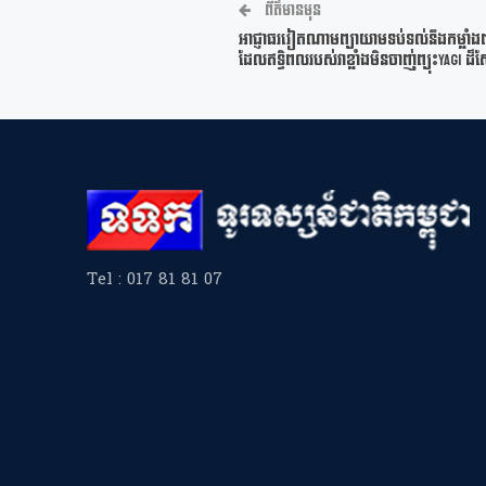
ព័ត៌មានមុន
អាជ្ញាធរវៀតណាមព្យាយាមទប់ទល់នឹងកម្លាំងព្យុ
ដែលឥទ្ធិពលរបស់វាខ្លាំងមិនចាញ់ព្យុះYagi ដ៏ស
Tel : 017 81 81 07