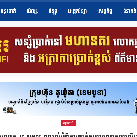
អន្តរជាតិ
សិល្ប​:
កីឡា
បច្ចេកវិទ្យា
សេដ្ឋកិច្ច
ទំនាក់ទ
អន្តរជាតិ