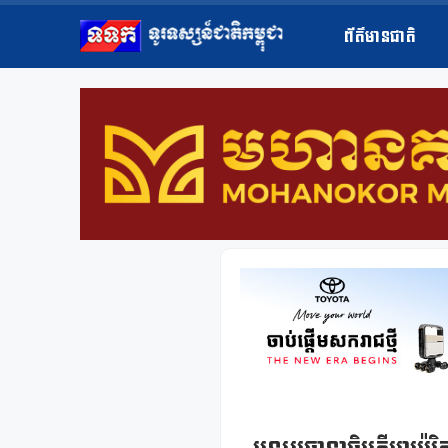
ព័ត៌មានជាតិ