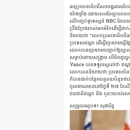
អនុប្រធានាធិបតីសហរដ្ឋអាមេរ
យ៉ាងខ្លាំង ដោយសារតែពួកគេបា
លើកញ្ចក់ទូរទស្សន៍ NBC ដែលមាន
ប្រឹងប្រែងរបស់អាម៉េរិកដើម្បីដ
និយាយថា “លោកប្រធានាធិបតីអាម៉
ប្រទេសឥណ្ឌា ដើម្បីព្យាយាមធ្វើឱ
លោកបានព្យាយាមបញ្ជាក់ឱ្យច្បាស់
សម្លាប់ដោយសង្រ្គាម បើមិនដូច្
Vance បានទទួលស្គាល់ថា ឥណ្ឌា
លោកបាននិយាយថា ប្រទេសចិនកំព
ក៏បានដាក់បន្ថែមពន្ធគយចំនួន៥
ចូលជាធរមាននៅថ្ងៃទី ២៧ ខែសី
ជនជាតិឥណ្ឌា និង កូនៗរបស់លោក
សម្រួលអត្ថបទ៖ សុផារិន្ទ