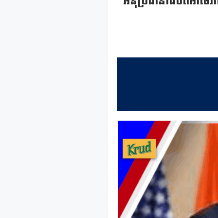
អនុប្រធានាធិបតីអាម៉