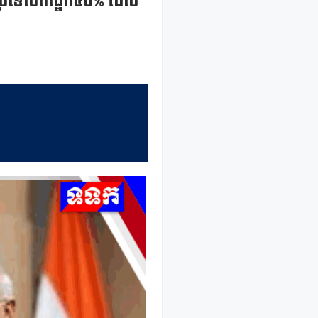
លើប្រទេសឥណ្ឌា៥០% ដែល