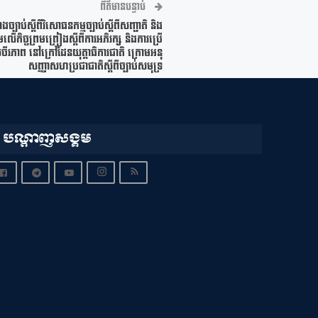
ព័ត៌មានបន្ទាប់
ងច្បាប់ស្ដីពីវិសោធនកម្មច្បាប់ស្តីពីសញ្ជាតិ និង
មលើកិច្ចព្រមព្រៀងស្តីពីការអភិរក្ស និងការប្រើ
ចីរភាព នៅក្រៅដែនយុត្តាធិការជាតិ ក្រោមអនុ
សញ្ញាសហប្រជាជាតិស្តីពីច្បាប់សមុទ្រ
បណ្តាញសង្គម