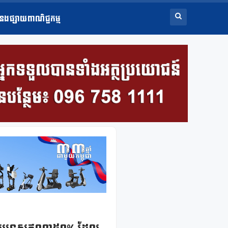
ំនងផ្សាយពាណិជ្ជកម្ម