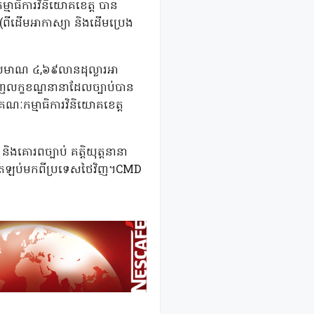
្មាធិការវិនិយោគខេត្ត បាន
ាំ (ពីដើមអាកាស្យា និងដើមប្រេង
ប្រមាណ ៤,៦៩លានដុល្លារអា
េញលក្ខខណ្ឌនានាដែលច្បាប់បាន
គណៈកម្មាធិការវិនិយោគខេត្ត
ងគោរពច្បាប់ គត្តិយុត្តនានា
ែលត្រឡប់មកពីប្រទេសថៃវិញ។CMD