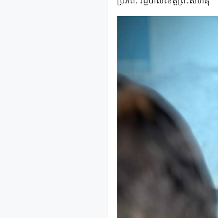
ប្រភពៈ រដ្ឋបាលខេត្តព្រះសីហនុ