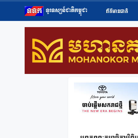
ព័ត៌មានជាតិ