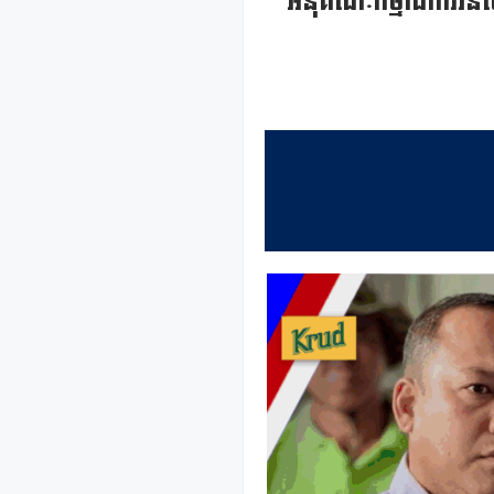
អនុគណៈកម្មាធិការវិនិយ