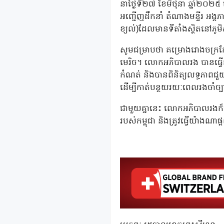
នាថ្ងៃទី២៧ ខែមិថុនា ឆ្នាំ២០២
អញ្ជើញដឹកនាំ តំណាងមន្ទីរ អង្គភា
ខ្យល់)ដែលមានទីតាំងស្ថិតនៅភូមិស
សូមជម្រាបថា គម្រោងរោងចក្រកែ
មេរិច។ លោកអភិបាលរង បានធ្វើកា
កំណត់ និងបានពិនិត្យលទ្ធភាពជួយ
ដើម្បីកាត់បន្ថយរយៈពេលរងចាំច្បា
ជាមួយគ្នានេះ លោកអភិបាលរងក៏បាន
របស់កម្ពុជា និងត្រូវធ្វើយ៉ា