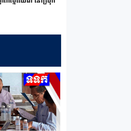
ក្រកែច្នៃឈើដាំ នៅស្រុក