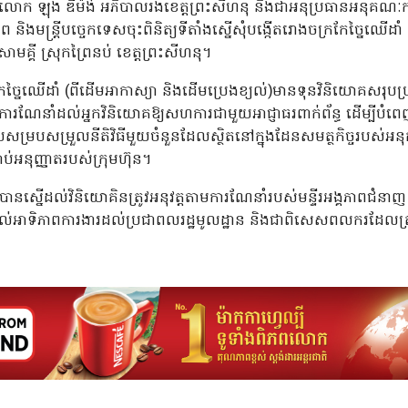
៥ លោក ឡុង ឌីម៉ង់ អភិបាលរងខេត្តព្រះសីហនុ និងជាអនុប្រធានអនុគណៈកម
ព និងមន្ត្រីបច្ចេកទេសចុះពិនិត្យទីតាំងស្នើសុំបង្កើតរោងចក្រកែច្នៃឈើដ
ាមគ្គី ស្រុកព្រៃនប់ ខេត្តព្រះសីហនុ។
ច្នៃឈើដាំ (ពីដើមអាកាស្យា និងដើមប្រេងខ្យល់)មានទុនវិនិយោគសរុប
រណែនាំដល់អ្នកវិនិយោគឱ្យសហការជាមួយអាជ្ញាធរពាក់ព័ន្ធ ដើម្បីបំព
សម្របសម្រួលនីតិវិធីមួយចំនួនដែលស្ថិតនៅក្នុងដែនសមត្ថកិច្ចរបស់អនុ
ប់អនុញ្ញាតរបស់ក្រុមហ៊ុន។
ស្នើដល់វិនិយោគិនត្រូវអនុវត្តតាមការណែនាំរបស់មន្ទីរអង្គភាពជំនាញ និ
ងណាផ្តល់អាទិភាពការងារដល់ប្រជាពលរដ្ឋមូលដ្ឋាន និងជាពិសេសពលករដ