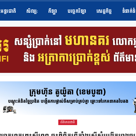
អន្តរជាតិ
សិល្ប​:
កីឡា
បច្ចេកវិទ្យា
សេដ្ឋកិច្ច
ទំនាក់ទ
ព័ត៌មានជាតិ