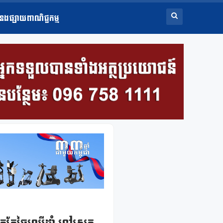
ំនងផ្សាយពាណិជ្ជកម្ម