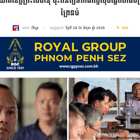
ោគខេត្តព្រះសីហនុ ចុះពិនិត្យទីតាំងស្នើសុំបង្កើតរោងច
ព្រៃនប់
ចេញផ្សាយ
ថ្ងៃទី 28 ខែ មិថុនា ឆ្នាំ 2025
860
ដោយ
វិចិត្រ