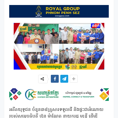
អតីតយុទ្ធជន ចំនួន៣៨គ្រួសារទទួលដី និងផ្ទះជាអំណោយ
របស់សម្តេចធិបតី ហ៊ុន ម៉ាណែត នាយករដ្ឋ មន្រ្តី ដើម្បី