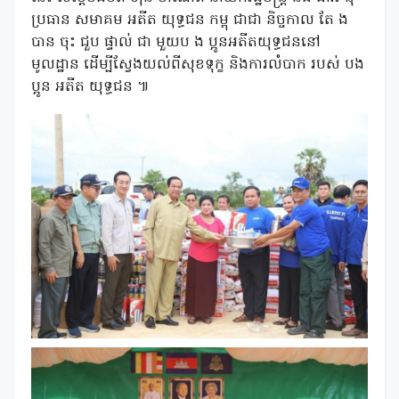
ប្រធាន សមាគម អតីត យុទ្ធជន កម្ពុ ជាជា និច្ចកាល តែ ង
បាន ចុះ ជួប ផ្ទាល់ ជា មួយប ង ប្អូនអតីតយុទ្ធជននៅ
មូលដ្ឋាន ដើម្បីស្វែងយល់ពីសុខទុក្ខ និងការលំបាក របស់ បង
ប្អូន អតីត យុទ្ធជន ៕