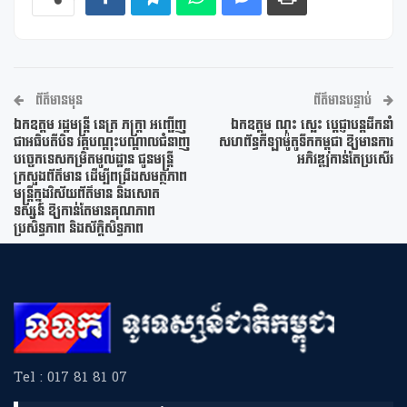
ព័ត៌មានមុន
ព័ត៌មានបន្ទាប់
ឯកឧត្តម រដ្ឋមន្ត្រី នេត្រ ភក្ត្រា អញ្ជើញ
ឯកឧត្តម ណុះ ស្លេះ ប្តេជ្ញាបន្តដឹកនាំ
ជាអធិបតីបិទ វគ្គបណ្តុះបណ្តាលជំនាញ
សហព័ន្ធកីឡាម៉ូតូទឹកកម្ពុជា ឱ្យមានការ
បច្ចេកទេសកម្រិតមូលដ្ឋាន ជូនមន្ត្រី
អភិវឌ្ឍកាន់តែប្រសើរ
ក្រសួងព័ត៌មាន ដើម្បីពង្រឹងសមត្ថភាព
មន្ត្រីក្នុងវិស័យព័ត៌មាន និងសោត
ទស្សន៍ ឱ្យកាន់តែមានគុណភាព
ប្រសិទ្ធភាព និងស័ក្តិសិទ្ធភាព
Tel : 017 81 81 07