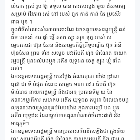
លំបាក គ្រប់ រូប ឱ្យ ទទួល បាន ការតបស្នង មូយ ដ៏សមរម្យ
សម្រាប់ ជីវភាព រស់ នៅ របស់ ពួក គាត់ កាន់ តែ ប្រសើរ
ជាង មុន ។
ក្នុងពិធីសំណេះសំណាលនោះដែរ ឯកឧត្តមទេសរដ្ឋមន្រ្តី គន់
គីម បាននាំ ការ ផ្តាំ ផ្ញើ សាក សួរ សុខ ទុក្ខ របស់ ស
ម្តេចតេជោ ហ៊ុន សែន និងសម្តេចកិត្តិព្រឹទ្ធបណ្ឌិត ប៊ុន រ៉ានី
ហ៊ុនសែន ព្រម ទាំង សម្តេច បវរធិបតី ហ៊ុន ម៉ាណែត នាយក
រដ្ឋមន្ត្រី ជូនដល់បងប្អូន អតីត យុទ្ធជន ខេត្ត ត្បូង ឃ្មុំ ទាំង
អស់។
ឯកឧត្តមទេសរដ្ឋមន្រ្តី បានថ្លែង អំណរគុណ យ៉ាង ជ្រាល
ជ្រៅ ជា ទី បំផុត ចំពោះ សម្ដេច មហា បវ រ ធិបតី ហ៊ុន
ម៉ាណែត នាយករដ្ឋមន្ត្រី និងជាអនុ ប្រធានទីមួ យ នៃ
គណៈកម្មាធិការ សមាគម អតីត យុទ្ធជន កម្ពុជា ដែលបានបង្ក
លក្ខណៈងាយស្រួលគ្រប់បែបយ៉ាង ក្នុងការបម្រើ បង ប្អូន
អតីត យុទ្ធជន ដែលធ្លាប់មានគុណបំណាច់ចំពោះជាតិ និង
មាតុភូមិ។
ឯកឧត្តមទេសរដ្ឋមន្ត្រី មានប្រសាសន៍លើកឡើងថា ក្នុងន័យ
នេះ សម្តេចធិបតី ហ៊ុន ម៉ាណែត នាយករដ្ឋមន្រ្តី និង ជាអ នុ