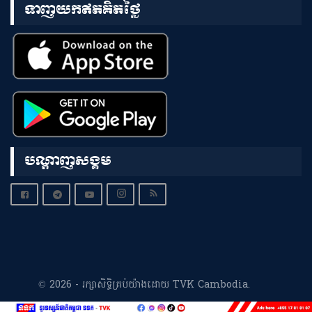
ទាញយកឥតគិតថ្លៃ
បណ្តាញសង្គម
© 2026 - រក្សាសិទ្ធិគ្រប់យ៉ាងដោយ TVK Cambodia.