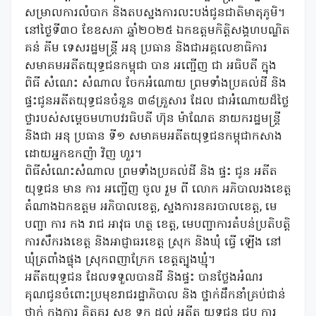
សម្រាលការលំបាក និងតបស្នងការលះបង់ជូនជាតិមាតុភូមិ។
នៅថ្ងៃទី៣០ ខែឧសភា ឆ្នាំ២០២៥ ឯកឧត្តមកិត្តិសង្គហបណ្ឌិត
គន់ គីម ទេសរដ្ឋមន្រ្តី អនុ ប្រធាន និងជាអគ្គលេខាធិការ
សមាគមអតីតយុទ្ធជនកម្ពុជា បាន អញ្ជើញ ជា អធិបតី ក្នុង
ពិធី សំណេះ សំណាល ចែកអំណោយ ព្រមទាំងប្រគល់ដី និង
ផ្ទះជូនអតីតយុទ្ធជនចំនួន ៣៨គ្រួសារ ដែល ជាអំណោយដ៏ថ្លៃ
ថ្លារបស់សម្តេចមហាបវរធិបតី ហ៊ុន ម៉ាណែត នាយករដ្ឋមន្រ្តី
និងជា អនុ ប្រធាន ទី១ សមាគមអតីតយុទ្ធជនកម្ពុជាកសាង
ដោយអ្នកឧកញ៉ា វិញ ហួរ។
ពិធីសំណេះសំណាល ព្រមទាំងប្រគល់ដី និង ផ្ទះ ជូន អតីត
យុទ្ធជន មាន ការ អញ្ជើញ ចូល រួម ពី លោក អភិបាលរងខេត្ត
តំណាងឯកឧត្តម អភិបាលខេត្ត, ស្នងការនគរបាលខេត្ត, មេ
បញ្ជា ការ កង រាជ អាវុធ ហត្ថ ខេត្ត, មេបញ្ជាការតំបន់ប្រតិបត្តិ
ការសឹករងខេត្ត និងអាជ្ញាធរខេត្ត ស្រុក និងឃុំ ធ្វើ ឡើង នៅ
ឃុំត្រពាំងផ្លុង ស្រុកពញាក្រែក ខេត្តត្បូងឃ្មុំ។
អតីតយុទ្ធជន ដែលទទួលបានដី និងផ្ទះ បានថ្លែងអំណរ
គុណជូនចំពោះប្រមុខរាជរដ្ឋាភិបាល និង ថ្នាក់ដឹកនាំគ្រប់ជាន់
ថ្នាក់ ក្នុងការ គិតគូរ សុខ ទុក្ខ ដល់ អតីត យុទ្ធជន ជួប ការ