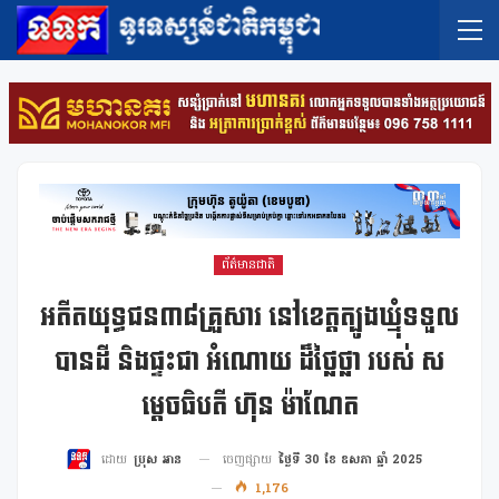
ព័ត៌មានជាតិ
អតីតយុទ្ធជន៣៨គ្រួសារ នៅខេត្តត្បូងឃ្មុំទទួល
បានដី និងផ្ទះជា អំណោយ ដ៏ថ្លៃថ្លា របស់ ស
ម្តេចធិបតី ហ៊ុន ម៉ាណែត
ចេញផ្សាយ
ថ្ងៃទី 30 ខែ ឧសភា ឆ្នាំ 2025
ដោយ
ប្រុស អាន
1,176