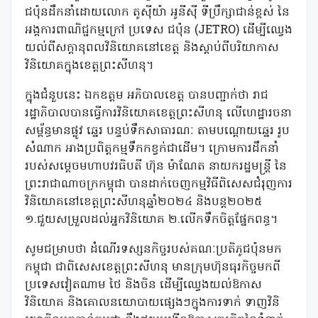
ជប៉ុនដឹកនាំដោយលោក តូស៊ីយ៉ា អូនីស៊ី ទីប្រឹក្សាជាន់ខ្ពស់ នៃ
អង្គការពាណិជ្ជកម្មក្រៅ ប្រទេស ជប៉ុន (JETRO) ដើម្បីឈ្វេង
យល់ពីសក្តានុពលវិនិយោគនៅខេត្ត និងស្តាប់ពីបរិយាកាស
វិនិយោគក្នុងខេត្តព្រះសីហនុ។
ក្នុងជំនួបនេះ ឯកឧត្តម អភិបាលខេត្ត បានបញ្ជាក់ថា រាជ
រដ្ឋាភិបាលបានធ្វើការវិនិយោគខេត្តព្រះសីហនុ លើហេដ្ឋារចនា
សម្ព័ន្ធមានផ្លូវ ឆ្នេរ បន្ទប់ទឹកសាធារណៈ តាមបណ្តោយឆ្នេរ រូប
សំណាក អាងប្រពិត្តកម្មទឹកកខ្វក់ជាដើម។ ក្រោមការដឹកនាំ
របស់សម្តេចមហាបវរធិបតី ហ៊ុន ម៉ាណែត នាយករដ្ឋមន្ត្រី នៃ
ព្រះរាជាណាចក្រកម្ពុជា បានដាក់ចេញកម្មវិធីពិសេសជំរុញការ
វិនិយោគនៅខេត្តព្រះសីហនុឆ្នាំ២០២៤ និងបន្ត២០២៥
១.ជួយសម្រួលដល់អ្នកវិនិយោគ ២.លើកទឹកចិត្តផ្នែកពន្ធ។
សូមជម្រាបថា ដំណើរទស្សនកិច្ចរបស់គណៈប្រតិភូជប៉ុនមក
កម្ពុជា ជាពិសេសខេត្តព្រះសីហនុ មានក្រុមហ៊ុនធុរកិច្ចមកពី
ប្រទេសវៀតណាម ថៃ និងចិន ដើម្បីឈ្វេងយល់ឱកាស
វិនិយោគ និងគោលនយោបាយផ្សេងៗក្នុងការទាក់ ទាញវិនិ