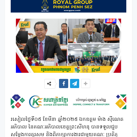
រសៀលថ្ងៃទី០៥ ខែមីនា ឆ្នាំ២០២៥ ឯកឧត្តម ម៉ាង ស៊ីណេត
អភិបាល នៃគណៈអភិបាលខេត្តព្រះសីហនុ បានទទួលជួប
សម្តែងការគួរសម និងពិភាក្សាការងារជាមួយគណៈ ប្រតិភូ