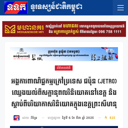
ព័ត៌មានជាតិ
អង្គការពាណិជ្ជកម្មក្រៅប្រទេស ជប៉ុន (JETRO)
ឈ្វេងយល់ពីសក្តានុពលវិនិយោគនៅខេត្ត និង
ស្តាប់ពីបរិយាកាសវិនិយោគក្នុងខេត្តព្រះសីហនុ
ចេញផ្សាយ
ថ្ងៃទី 6 ខែ មីនា ឆ្នាំ 2025
825
ដោយ
វិចិត្រ