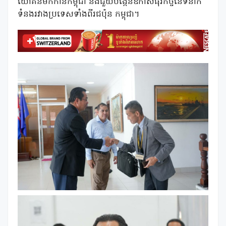
យោគិនមកកាន់កម្ពុជា នឹងជួយបង្កើនឱកាសធុរកិច្ចនៃទំនាក់
ទំនងរវាងប្រទេសទាំងពីរជប៉ុន កម្ពុជា។