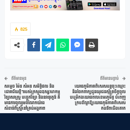
825
ព័ត៌មានមុន
ព័ត៌មានបន្ទាប់
សម្តេច ម៉ែន សំអន សមិទ្ធិផល និង
យោធភូមិភាគពិសេសបន្តចុះឈ្មោះ
ជោគជ័យថ្មីៗរបស់ក្រសួងឧស្សាហកម្ម
និងចែកពាក្យជូនយុវជនស្ម័គ្រចិត្តចូល
វិទ្យាសាស្ត្រ បច្ចេកវិទ្យា និងនវានុវត្តន៍ គឺ
បម្រើកងយោធពលខេមរភូមិន្ទ បំពេញ
មានការចូលរួមចំណែកយ៉ាង
ក្របខ័ណ្ឌឱ្យយោធភូមិភាគពិសេស
សំខាន់ពីស្រ្តីនៅគ្រប់អង្គភាព
កងទ័ពជើងគោក