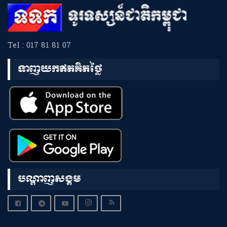
Tel : 017 81 81 07
ទាញយកឥតគិតថ្លៃ
បណ្តាញសង្គម