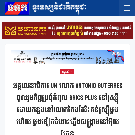
អន្តរជាតិ
អគ្គលេខាធិការ UN លោក Antonio Guterres
ចូលរួមកិច្ចប្រជុំកំពូល BRICS Plus នៅរុស្ស៊ី
ដោយកន្លងទៅលោកតែងតែរិះគន់រុស្ស៊ីម្តង
ហើយ ម្តងទៀតចំពោះភ្លើងសង្រ្គាមនៅអ៊ុយ
ក្រែន