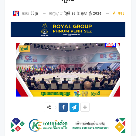
ចេញផ្សាយ
ថ្ងៃទី 25 ខែ តុលា ឆ្នាំ 2024
881
ដោយ
វិចិត្រ