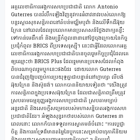
អគ្គលេខាធិការអង្គការសហប្រជាជាតិ លោក Antonio
Guterres បានរំលឹកឡើងវិញនូវការអំពាវនាវរបស់លោកឱ្យ
បន្តរស្តារសុខសន្តិភាពនៅតំបន់មជ្ឈិមបូព៌ា និងលើទឹកដីអ៊ុយ
ក្រែន នៅពេលដែលរូបលោកមានប្រសាសន៍ថ្លែងពាក្យគន្លឹះ
ទៅកាន់មេដឹកនាំ និងមន្ត្រីកំពូលនានានៅថ្ងៃចុងក្រោយនៃកិច្ច
ប្រជុំកំពូល BRICS ពីប្រទេសរុស្ស៊ី។ នេះជាអ្វីដែលលោកអគ្គ
លេខាធិការអង្គការសហប្រជាជាតិបានចូលរួមកិច្ចប្រជុំដែលគេ
ឲ្យឈ្មោះថា BRICS Plus ដែលរួមមានប្រទេសដែលកំពុង
ពិចារណាចូលរួមប្លុកនេះផងដែរ ដោយលោក Guterres
បានជំរុញឱ្យបញ្ចប់ការប្រយុទ្ធគ្នាជាបន្ទាន់នៅហ្គាហ្សា លីបង់
អ៊ុយក្រែន និងស៊ូដង់។ លោកបាននិយាយទៀតថា “យើងត្រូវ
ការសន្តិភាពក្នុងប្រទេសអ៊ុយក្រែន ដែលជាសន្តិភាពត្រឹមត្រូវ
ស្របតាមធម្មនុញ្ញអង្គការសហប្រជាជាតិ ស្របតាមច្បាប់
អន្តរជាតិ និងសេចក្តីសម្រេចរបស់មហាសន្និបាតអង្គការសហ
ប្រជាជាតិដែរ។ អំឡុងសុន្ទរកថារបស់លោក Guterres នា
ពេលនោះ លោកក៏បានទទួលការស្វាគមន៍ចំពោះ “ការប្តេជ្ញា
ចិត្ត និងការគាំទ្រដ៏មានតម្លៃនៃប្លុកនេះសម្រាប់ពហុភាគីនិយម