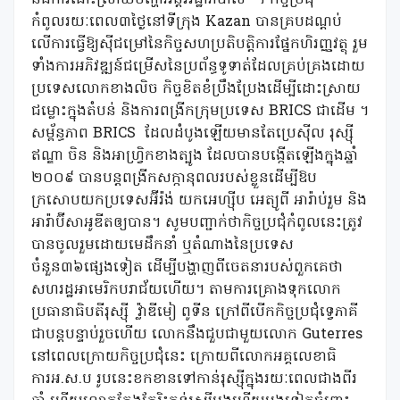
និងការដោះស្រាយបញ្ហាអន្តររដ្ឋាភិបាល” ។ កិច្ចប្រជុំ
កំពូលរយៈពេល៣ថ្ងៃនៅទីក្រុង Kazan បានគ្របដណ្តប់
លើការធ្វើឱ្យស៊ីជម្រៅនៃកិច្ចសហប្រតិបត្តិការផ្នែកហិរញ្ញវត្ថុ រួម
ទាំងការអភិវឌ្ឍន៍ជម្រើសនៃប្រព័ន្ធទូទាត់ដែលគ្រប់គ្រងដោយ
ប្រទេសលោកខាងលិច កិច្ចខិតខំប្រឹងប្រែងដើម្បីដោះស្រាយ
ជម្លោះក្នុងតំបន់ និងការពង្រីកក្រុមប្រទេស BRICS ជាដើម ។
សម្ព័ន្ធភាព BRICS ដែលដំបូងឡើយមានតែប្រេស៊ីល រុស្ស៊ី
ឥណ្ឌា ចិន និងអាហ្រ្វិកខាងត្បូង ដែលបានបង្កើតឡើងក្នុងឆ្នាំ
២០០៩ បានបន្តពង្រីកសក្កានុពលរបស់ខ្លួនដើម្បីឱប
ក្រសោបយកប្រទេសអ៊ីរ៉ង់ យកអេហ្ស៊ីប អេត្យូពី អារ៉ាប់រួម និង
អារ៉ាប៊ីសាអូឌីតឲ្យបាន។ សូមបញ្ជាក់ថាកិច្ចប្រជុំកំពូលនេះត្រូវ
បានចូលរួមដោយមេដឹកនាំ ឬតំណាងនៃប្រទេស
ចំនួន៣៦ផ្សេងទៀត ដើម្បីបង្ហាញពីចេតនារបស់ពួកគេថា
សហរដ្ឋអាមេរិកបរាជ័យហើយ។ តាមការគ្រោងទុកលោក
ប្រធានាធិបតីរុស្ស៊ី វ្ល៉ាឌីមៀ ពូទីន ក្រៅពីបើកកិច្ចប្រជុំទ្វេភាគី
ជាបន្តបន្ទាប់រួចហើយ លោកនឹងជួបជាមួយលោក Guterres
នៅពេលក្រោយកិច្ចប្រជុំនេះ ក្រោយពីលោកអគ្គលេខាធិ
ការអ.ស.ប រូបនេះខកខានទៅកាន់រុស្ស៊ីក្នុងរយៈពេលជាងពីរ