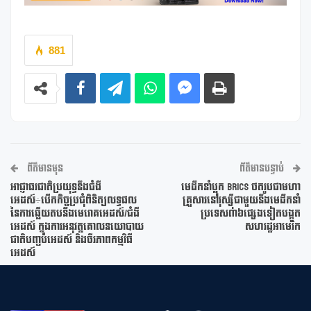
881
ព័ត៌មានមុន
ព័ត៌មានបន្ទាប់
អាជ្ញាធរជាតិប្រយុទ្ធនឹងជំងឺ
មេដឹកនាំប្លុក BRICS ថតរូបជាមហា
អេដស៍÷បើកកិច្ចប្រជុំពិនិត្យលទ្ធផល
គ្រួសារនៅរុស្ស៊ីជាមួយនឹងមេដឹកនាំ
នៃការឆ្លើយតបនឹងមេរោគអេដស៍/ជំងឺ
ប្រទេស៣៦ផ្សេងទៀតបង្អួត
អេដស៍ ក្នុងការអនុវត្តគោលនយោបាយ
សហរដ្ឋអាមេរិក
ជាតិបញ្ចប់អេដស៍ និងចីរភាពកម្មវិធី
អេដស៍