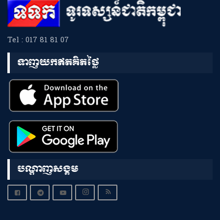
Tel : 017 81 81 07
ទាញយកឥតគិតថ្លៃ
បណ្តាញសង្គម