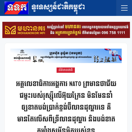
ព័ត៌មានជាតិ
អគ្គលេខាធិការអង្គការ NATO ព្រមានថាជ័យ
ជម្នះរបស់រុស្ស៊ីលើអ៊ុយក្រែន មិនមែននាំ
ឲ្យខាតបង់ប្រាក់ខ្ទង់ប៊ីលានដុល្លារទេ គឺ
មានតែលើសពីទ្រីលានដុល្លារ និងបង់ខាត
កម្លាំងសម្ព័ន្ធមិត្តរបស់ខ្លួន