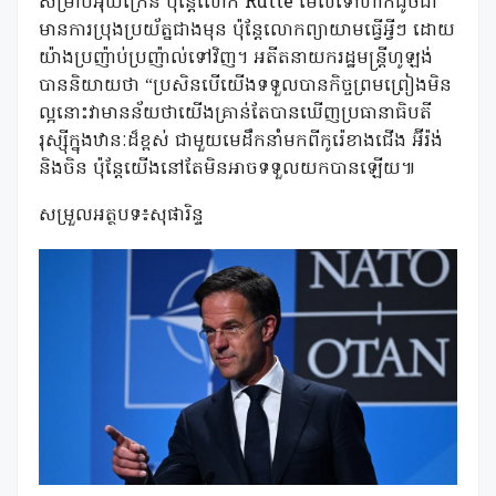
សម្រាប់អ៊ុយក្រែន ប៉ុន្តែលោក Rutte មើលទៅហាក់ដូចជា
មានការប្រុងប្រយ័ត្នជាងមុន ប៉ុន្តែលោកព្យាយាមធ្វើអ្វីៗ ដោយ
យ៉ាងប្រញ៉ាប់ប្រញ៉ាល់ទៅវិញ។ អតីតនាយករដ្ឋមន្ត្រីហូឡង់
បាននិយាយថា “ប្រសិនបើយើងទទួលបានកិច្ចព្រមព្រៀងមិន
ល្អនោះវាមានន័យថាយើងគ្រាន់តែបានឃើញប្រធានាធិបតី
រុស្ស៊ីក្នុងឋានៈដ៏ខ្ពស់ ជាមួយមេដឹកនាំមកពីកូរ៉េខាងជើង អ៊ីរ៉ង់
និងចិន ប៉ុន្តែយើងនៅតែមិនអាចទទួលយកបានឡើយ៕
សម្រួលអត្ថបទ៖​សុផារិន្ទ