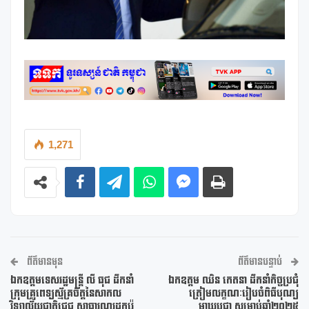
1,271
ព័ត៌មានមុន
ព័ត៌មានបន្ទាប់
ឯកឧត្តម​ទេសរដ្ឋមន្រ្តី លី ធុជ ដឹកនាំ
ឯកឧត្តម ឈិន កេតនា ដឹកនាំកិច្ចប្រជុំ
ក្រុមគ្រូពេទ្យស្ម័គ្រចិត្តនៃសាកល
ត្រៀមលក្ខណៈរៀបចំពិធីបុណ្យ
វិទ្យាល័យជាតិជេជូ សាធារណរដ្ឋកូរ៉េ
មាឃបូជា សម្រាប់ឆ្នាំ២០២៥