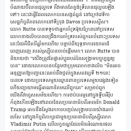
ផលិតកម្ម ឧស្សាហកម្មរបស់យើងផងដែរ ។ “វានឹងគ្មានខ្ទង់
ចំណាយប៊ីលានដុល្លាទេ គឺវាមានតែខ្ទង់ទ្រីលានដុល្លារឡើង
ទៅ។ នេះជាអ្វីដែលលោកបានសង្កត់ធ្ងន់ នៅក្រៅវេទិកា
សេដ្ឋកិច្ចពិភពលោកនៅទីក្រុង Davos ប្រទេសស្វីស។
លោក Rutte បានទទូចថាអ្នកគាំទ្រអ៊ុយក្រែននៅប្រទេស
លោកខាងលិចបានពង្រឹងការគាំទ្ររបស់ពួកគេចំពោះប្រទេស
នេះដែរគឺជិតបីឆ្នាំមកហើយ បន្ទាប់ពីយុទ្ធនាការយោធាដ៏
ពេញលេញ របស់រុស្ស៊ីបានចាប់ផ្តើមមក។ លោក Rutte បាន
និយាយថា “យើងត្រូវតែផ្លាស់ប្តូររបត់នៃសង្គ្រាមបច្ចុប្បន្នឲ្យ
បាន” ដោយលោកបានបន្ថែមថាក្រុមលោកខាងលិច “មិនអាច
អនុញ្ញាតឱ្យបញ្ហានេះឈប់នឹងថ្កល់ក្នុងសតវត្សទី ២១នេះ
បានទេ ដោយប្រទេសមួយឈ្លានពានប្រទេសមួយផ្សេងទៀត
ហើយព្យាយាមធ្វើអាណានិគមលើពួកគេ” សម្រាប់ពួក
យើងគឺវាហួសសម័យហើយ។ ការថប់បារម្ភនៅក្នុងទ្វីបអឺរ៉ុប
កំពុងកើនឡើងនៅពេលដែលប្រធានាធិបតីអាមេរិក Donald
Trump អាចនឹងស្វែងរកការបញ្ចប់សង្រ្គាមបានយ៉ាងឆាប់
រហ័ស នៅក្នុងកិច្ចពិភាក្សាជាមួយប្រធានាធិបតីរុស្ស៊ីលោក
Vladimir Putin លើលក្ខខណ្ឌដែលមិនអំណោយផល