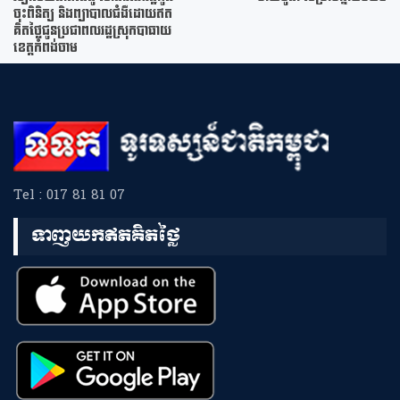
ចុះពិនិត្យ និងព្យាបាលជំងឺដោយឥត
គិតថ្លៃជូនប្រជាពលរដ្ឋស្រុកបាធាយ
ខេត្តកំពង់ចាម
Tel : 017 81 81 07
ទាញយកឥតគិតថ្លៃ