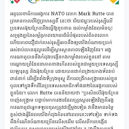
អគ្គលេខាធិការអង្គការ NATO លោក Mark Rutte បាន
ព្រមានកាលពីថ្ងៃព្រហស្បតិ៍ នេះថា ជ័យជម្នះរបស់រុស្ស៊ីលើ
ប្រទេសអ៊ុយក្រែននឹងធ្វើឱ្យខូចខាត ដល់កម្លាំងដែលមិនចុះ
សម្រុងគ្នានៃសម្ព័ន្ធភាពយោធាដ៏ធំបំផុតរបស់ពិភពលោក
ហើយភាពជឿជាក់របស់រុស្ស៊ីអាចនឹងឲ្យយើងចំណាយប្រាក់
អស់រាប់លានដុល្លារដើម្បីស្ដារស្ថានភាពឡើងវិញដែរ។ អង្គ
ការណាតូបាននឹងកំពុងបង្កើនកងកម្លាំងរបស់ខ្លួននៅ តាម
បណ្ដោយព្រំដែននាភាគខាងកើតរបស់ខ្លួនជាមួយប្រទេសរុស្ស៊ី
បេឡារុស្ស និងអ៊ុយក្រែន ដោយបានដាក់ពង្រាយកងទ័ពរាប់
ពាន់នាក់ ដើម្បីរារាំងទីក្រុងមូស្គូ ពីការពង្រីកសង្គ្រាមរបស់ខ្លួន
ចូលទៅក្នុងទឹកដីនៃប្រទេសសមាជិកទាំង៣២នៃអង្គការរបស់
ខ្លួនដែរ។ លោក Rutte បាននិយាយថា “ប្រសិនបើអ៊ុយក្រែន
ចាញ់សង្រ្គាម បន្ទាប់មកការងារដែលត្រូវស្តារឡើងវិញគឺអង្គ
ការណាតូជាអ្នកទទួលខុសត្រូវជាថ្មីម្តងទៀត វានឹងមានតម្លៃ
ខ្ពស់ជាងអ្វីដែលយើងកំពុងគិតនៅពេលនេះទៅទៀត ទាក់ទង
នឹងកំណើនចំណាយច្រើនលើសដើម លើសពីការបង្កើន