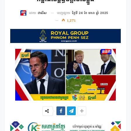
ចេញផ្សាយ
ថ្ងៃទី 24 ខែ មករា ឆ្នាំ 2025
ដោយ
ដាលីស
1,271