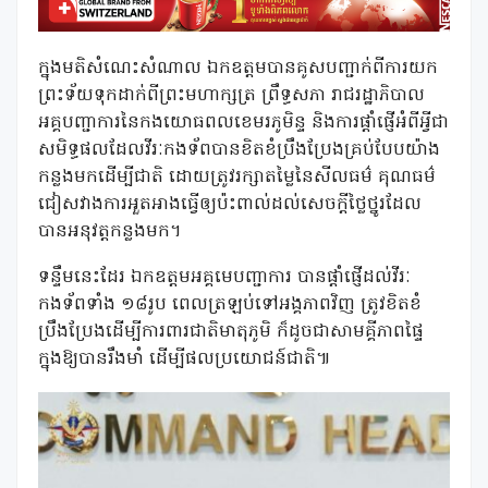
ក្នុងមតិសំណេះសំណាល ឯកឧត្តមបានគូសបញ្ជាក់ពីការយក
ព្រះទ័យទុកដាក់ពីព្រះមហាក្សត្រ ព្រឹទ្ធសភា រាជរដ្ឋាភិបាល
អគ្គបញ្ជាការនៃកងយោធពលខេមរភូមិន្ទ និងការផ្ដាំផ្ញើអំពីអ្វីជា
សមិទ្ធផលដែលវីរៈកងទ័ពបានខិតខំប្រឹងប្រែងគ្រប់បែបយ៉ាង
កន្លងមកដើម្បីជាតិ ដោយត្រូវរក្សាតម្លៃនៃសីលធម៌ គុណធម៌
ជៀសវាងការអួតអាងធ្វើឲ្យប៉ះពាល់ដល់សេចក្តីថ្លៃថ្នូរដែល
បានអនុវត្តកន្លងមក។
ទន្ទឹមនេះដែរ ឯកឧត្តមអគ្គមេបញ្ជាការ បានផ្ដាំផ្ញើដល់វីរៈ
កងទ័ពទាំង ១៨រូប ពេលត្រឡប់ទៅអង្គភាពវិញ ត្រូវខិតខំ
ប្រឹងប្រែងដើម្បីការពារជាតិមាតុភូមិ ក៏ដូចជាសាមគ្គីភាពផ្ទៃ
ក្នុងឱ្យបានរឹងមាំ ដើម្បីផលប្រយោជន៍ជាតិ៕