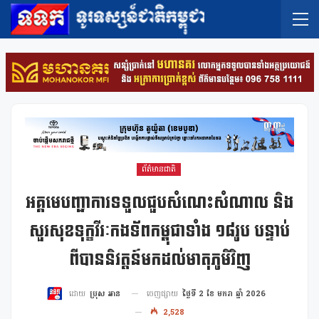
ព័ត៌មានជាតិ
អគ្គមេបញ្ជាការទទួលជួបសំណេះសំណាល និង
សួរសុខទុក្ខវីរៈកងទ័ពកម្ពុជាទាំង ១៨រូប បន្ទាប់
ពីបាននិវត្តន៍មកដល់មាតុភូមិវិញ
ចេញផ្សាយ
ថ្ងៃទី 2 ខែ មករា ឆ្នាំ 2026
ដោយ
ប្រុស អាន
2,528