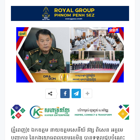
(ភ្នំពេញ)៖ ឯកឧត្តម នាយឧត្តមសេនីយ៍ វង្ស ពិសេន អគ្គមេ
បញ្ជាការ នៃកងយោធពលខេមរភូមិន្ទ បានទទួលជួបចំណេះ