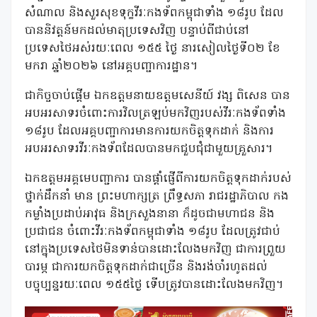
សំណាល និងសួរសុខទុក្ខវីរៈកងទ័ពកម្ពុជាទាំង ១៨រូប ដែល
បាននិវត្តន៍មកដល់មាតុប្រទេសវិញ បន្ទាប់ពីជាប់នៅ
ប្រទេសថៃអស់រយៈពេល ១៥៥ ថ្ងៃ នារសៀលថ្ងៃទី០២ ខែ
មករា ឆ្នាំ២០២៦ នៅអគ្គបញ្ជាការដ្ឋាន។
ជាកិច្ចចាប់ផ្ដើម ឯកឧត្តមនាយឧត្តមសេនីយ៍ វង្ស ពិសេន បាន
អបអរសាទរចំពោះការវិលត្រឡប់មកវិញរបស់វីរៈកងទ័ពទាំង
១៨រូប ដែលអគ្គបញ្ជាការមានការយកចិត្តទុកដាក់ និងការ
អបអរសាទរវីរៈកងទ័ពដែលបានមកជួបជុំជាមួយគ្រួសារ។
ឯកឧត្តមអគ្គមេបញ្ជាការ បានផ្ដាំផ្ញើពីការយកចិត្តទុកដាក់របស់
ថ្នាក់ដឹកនាំ មាន ព្រះមហាក្សត្រ ព្រឹទ្ធសភា រាជរដ្ឋាភិបាល កង
កម្លាំងប្រដាប់អាវុធ និងក្រសួងនានា ក៏ដូចជាមហាជន និង
ប្រជាជន ចំពោះវីរៈកងទ័ពកម្ពុជាទាំង ១៨រូប ដែលត្រូវជាប់
នៅក្នុងប្រទេសថៃមិនទាន់បានដោះលែងមកវិញ ជាការព្រួយ
បារម្ភ ជាការយកចិត្តទុកដាក់ជាច្រើន និងរង់ចាំរហូតដល់
បច្ចុប្បន្នរយៈពេល ១៥៥ថ្ងៃ ទើបត្រូវបានដោះលែងមកវិញ។