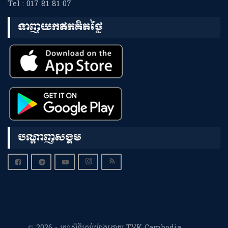
Tel : 017 81 81 07
ទាញយកឥតគិតថ្លៃ
បណ្តាញសង្គម