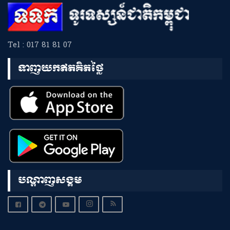
Tel : 017 81 81 07
ទាញយកឥតគិតថ្លៃ
បណ្តាញសង្គម