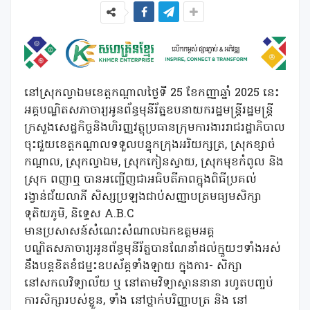
នៅស្រុកល្វាឯមខេត្តកណ្ដាលថ្ងៃទី 25 ខែកញ្ញាឆ្នាំ 2025 នេះ
អគ្គបណ្ឌិតសភាចារ្យអូនព័ន្ធមុនីរ័ត្នឧបនាយករដ្ឋមន្ត្រីរដ្ឋមន្ត្រី
ក្រសួងសេដ្ឋកិច្ចនិងហិរញ្ញវត្ថុប្រធានក្រុមការងាររាជរដ្ឋាភិបាល
ចុះជួយខេត្តកណ្ដាលទទួលបន្ទុកក្រុងអរិយក្សត្រ, ស្រុកខ្សាច់
កណ្តាល, ស្រុកល្វាឯម, ស្រុកកៀនស្វាយ, ស្រុកមុខកំពូល និង
ស្រុក ពញាឮ បានអញ្ជើញជាអធិបតីភាពក្នុងពិធីប្រគល់
រង្វាន់ជ័យលាភី សិស្សប្រឡងជាប់សញ្ញាបត្រមធ្យមសិក្សា
ទុតិយភូមិ, និទ្ទេស A.B.C
មានប្រសាសន៍សំណេះសំណាលឯកឧត្តមអគ្គ
បណ្ឌិតសភាចារ្យអូនព័ន្ធមុនីរ័ត្នបានណែនាំដល់ក្មួយៗទាំងអស់
នឹងបន្តខិតខំជម្នះឧបស័គ្គទាំងឡាយ ក្នុងការ- សិក្សា
នៅសកលវិទ្យាល័យ ឬ នៅតាមវិទ្យាស្ថាននានា រហូតបញ្ចប់
ការសិក្សារបស់ខ្លួន, ទាំង នៅថ្នាក់បរិញ្ញាបត្រ និង នៅ