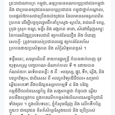
ព្រះរាជាណាចក្រ កម្ពុជា, អនុប្រធានគណបក្សប្រជាជនកម្ពុជា
និង ជាប្រធានយុវជនគណបក្សប្រជាជន កម្ពុជាថ្នាក់កណ្តាល,
បានផ្តល់ឱកាសជាច្រើនដល់យុវជន ដែលមានសមត្ថភាពពិត
ប្រាកដ ដើម្បីបន្តចូលរួមដឹកនាំក្រសួង-ស្ថាប័ន, រាជធានី-ខេត្ត,
ក្រុង-ស្រុក-ខណ្ឌ, មន្ទីរ និង អង្គភាព នានា, សំដៅជំរុញសម្ទុះ
នៃការអភិវឌ្ឍប្រទេសជាតិ ឲ្យកាន់តែលឿន និង បំពេញ
សេចក្តី- ត្រូវការរបស់ប្រជាពលរដ្ឋ ឲ្យកាន់តែរហ័ស
ប្រកបដោយប្រសិទ្ធភាព និង ស័ក្តិសិទ្ធភាពខ្ពស់ ។
ទន្ទឹមនេះ, សម្តេចធិបតី នាយករដ្ឋមន្រ្តី ក៏បានដាក់ចេញ នូវ
យុទ្ធសាស្រ្ត បញ្ចកោណ-ដំណាក់កាល ទី ១ ដោយបាន
កំណត់យក អាទិភាពគន្លឹះ ៥ គឺ : «មនុស្ស, ផ្លូវ, ទឹក, ភ្លើង, និង
បច្ចេកវិទ្យា», ជាពិសេស គឺ «បច្ចេកវិទ្យាឌីជីថល» សម្រាប់
ឆ្លើយតបទៅ នឹងបដិវត្តឧស្សាហកម្មទី ៤ និង បរិវត្ត
កម្មឌីជីថលនៃសេដ្ឋកិច្ច និង សង្គមកម្ពុជា ក៏ដូចជា ឆ្លើយ
តបនឹងតម្រូវការ ក្នុងការលើកកម្ពស់ផលិតភាពសេដ្ឋកិច្ចជាតិ
ទាំងមូល ។ ក្នុងបរិបទនេះ, ខ្ញុំក៏សូមជំរុញ និង លើកទឹកចិត្ត
ក្មួយៗ ជាយុវជន ខិតខំសិក្សាស្វែងយល់ និង ប្រើប្រាស់