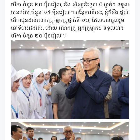
ថវិកា ចំនួន ២០ ម៉ឺនរៀល, និង សិស្សនិទ្ទេស C ម្នាក់ៗ ទទួល
បានថវិកា ចំនួន ១៥ ម៉ឺនរៀល ។ បន្ថែមលើនេះ, ខ្ញុំក៏នឹង ផ្តល់
ថវិកាជូនដល់លោកគ្រូ-អ្នកគ្រូថ្នាក់ទី ១២​, ដែលបានចូលរួម
នៅទីនេះផងដែរ, ដោយ លោកគ្រូ-អ្នកគ្រូម្នាក់ៗ ទទួលបាន
ថវិកា ចំនួន ២០ ម៉ឺនរៀល ។