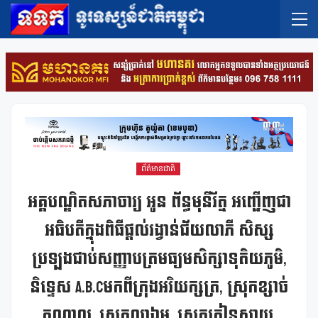
ព័ត៌មានជាតិ
អគ្គបណ្ឌិតសភាចារ្យ អូន ព័ន្ធមុនីរ័ត្ន អញ្ជើញជា
អធិបតីក្នុងពិធីផ្តល់រង្វាន់ជ័យលាភី សិស្ស
ប្រឡងជាប់សញ្ញាបត្រមធ្យមសិក្សាទុតិយភូមិ,
និទ្ទេស A.B.Cមកពីក្រុងអរិយក្សត្រ, ស្រុកខ្សាច់
កណ្តាល, ស្រុកល្វាឯម, ស្រុកកៀនស្វាយ,