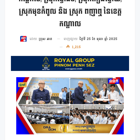
ស្រុកមុខកំពូល និង ស្រុក ពញាឮ នៃខេត្ត
កណ្តាល
ចេញផ្សាយ
ថ្ងៃទី 25 ខែ តុលា ឆ្នាំ 2025
ដោយ
ប្រុស អាន
1,215