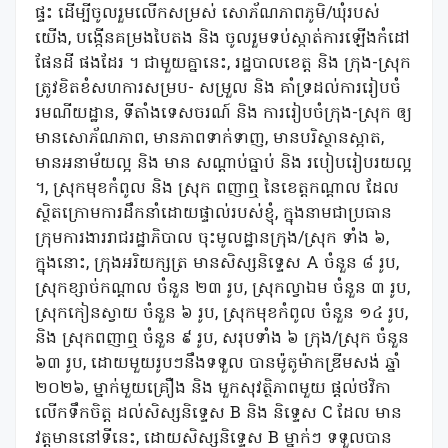
ផ្ទះ ដើម្បីចូលរួមលើកសម្រស់ សោភ័ណភាពភូមិ/ឃុំរបស់
យើង, បង្កើនគម្រងបៃតង និង ចូលរួមទប់ស្កាត់ការឡើងកំដៅ
ផែនដី ផងដែរ ។ ជាមួយគ្នានេះ, រដ្ឋបាលខេត្ត និង ក្រុង-ស្រុក
ត្រូវខិតខំសហការសម្រប- សម្រួល និង គាំទ្រដល់ការរៀបចំ
រមណីយដ្ឋាន, ទីតាំងទេសចរណ៍ និង ការរៀបចំក្រុង-ស្រុក ឲ្យ
មានសោភ័ណភាព, មានភាពទាក់ទាញ, មានបរិស្ថានស្អាត,
មានអនាម័យល្អ និង មាន សណ្តាប់ធ្នាប់ និង របៀបរៀបរយល្អ
។, ស្រុកមុខកំពូល និង ស្រុក ពញាឮ នៃខេត្តកណ្តាល ដែល
ស្ថិតក្រោមការដឹកនាំដោយផ្ទាល់របស់ខ្ញុំ, ក្នុងនាមជាប្រធាន
ក្រុមការងាររាជរដ្ឋាភិបាល ចុះមូលដ្ឋានក្រុង/ស្រុក ទាំង ៦,
ក្នុងនោះ, ក្រុងអរិយក្សត្រ មានសិស្សនិទ្ទេស A ចំនួន ៨ រូប,
ស្រុកខ្សាច់កណ្តាល ចំនួន ២៣ រូប, ស្រុកល្វាឯម ចំនួន ៣ រូប,
ស្រុកកៀនស្វាយ ចំនួន ៦ រូប, ស្រុកមុខកំពូល ចំនួន ១៤ រូប,
និង ស្រុកពញាឮ ចំនួន ៩ រូប, សរុបទាំង ៦ ក្រុង/ស្រុក ចំនួន
៦៣ រូប, ដោយមួយរូបៗនឹងទទួល បានម៉ូតូម៉ាកឌ្រីមសង់ ឆ្នាំ
២០២៦, ម្នាក់មួយគ្រឿង និង មួកសុវត្ថិភាពមួយ ផ្តល់ថវិកា
លើកទឹកចិត្ត ដល់សិស្សនិទ្ទេស B និង និទ្ទេស C ដែល មាន
វត្តមាននៅទីនេះ, ដោយសិស្សនិទ្ទេស B ម្នាក់ៗ ទទួលបាន