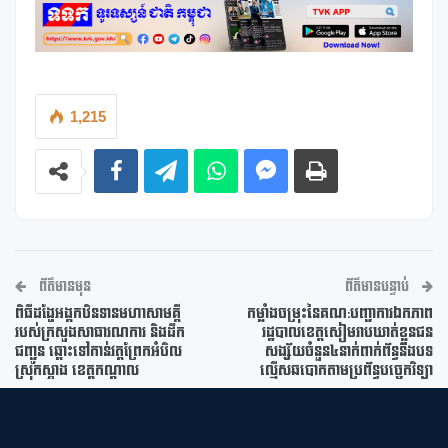
1,215
ព័ត៌មានមុន
ព័ត៌មានបន្ទាប់
ពិធីដង្ហែអង្គកឋិនទានមហាសាមគ្គី
កម្លាំងចម្រុះនៃគណ:បញ្ជាការឯកភាព
របស់ក្រសួងសាធារណការ និងដឹក
រដ្ឋបាលខេត្តសៀមរាបឃាត់ខ្លួនជន
ជញ្ជូន ឆ្ពោះទៅកាន់វត្តព្រែកអំបិល
សង្ស័យចំនួន៤នាក់ពាក់ព័ន្ធនឹងបទ
ស្រុកស្អាង ខេត្តកណ្តាល
ល្មើសឆបោកតាមប្រព័ន្ធបច្ចេកវិទ្យា