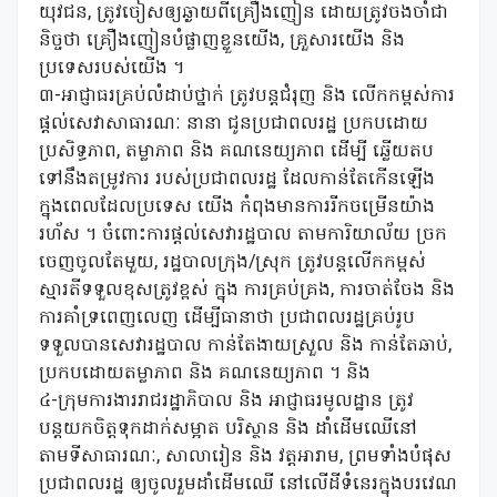
យុវជន, ត្រូវចៀសឲ្យឆ្ងាយពីគ្រឿងញៀន ដោយត្រូវចងចាំជា
និច្ចថា គ្រឿងញៀនបំផ្លាញខ្លួនយើង, គ្រួសារយើង និង
ប្រទេសរបស់យើង ។
៣-អាជ្ញាធរគ្រប់លំដាប់ថ្នាក់ ត្រូវបន្តជំរុញ និង លើកកម្ពស់ការ
ផ្តល់សេវាសាធារណៈ នានា ជូនប្រជាពលរដ្ឋ ប្រកបដោយ
ប្រសិទ្ធភាព, តម្លាភាព និង គណនេយ្យភាព ដើម្បី ឆ្លើយតប
ទៅនឹងតម្រូវការ របស់ប្រជាពលរដ្ឋ ដែល​កាន់តែកើនឡើង
ក្នុងពេលដែលប្រទេស យើង កំពុងមានការរីកចម្រើនយ៉ាង
រហ័ស ។ ចំពោះការផ្តល់សេវារដ្ឋបាល តាមការិយាល័យ ច្រក
ចេញចូលតែមួយ, រដ្ឋបាលក្រុង/ស្រុក ត្រូវបន្តលើកកម្ពស់
ស្មារតីទទួលខុសត្រូវខ្ពស់ ក្នុង ការគ្រប់គ្រង, ការចាត់ចែង និង
ការគាំទ្រពេញលេញ ដើម្បីធានាថា ប្រជាពលរដ្ឋគ្រប់រូប
ទទួលបានសេវារដ្ឋបាល កាន់តែងាយស្រួល និង កាន់តែឆាប់,
ប្រកបដោយតម្លាភាព និង គណនេយ្យភាព ។ និង
៤-ក្រុមការងាររាជរដ្ឋាភិបាល និង អាជ្ញាធរមូលដ្ឋាន ត្រូវ
បន្តយកចិត្តទុកដាក់សម្អាត បរិស្ថាន និង ដាំដើមឈើនៅ
តាមទីសាធារណៈ, សាលារៀន និង វត្តអារាម, ព្រមទាំងបំផុស
ប្រជាពលរដ្ឋ ឲ្យចូលរួមដាំដើមឈើ នៅលើដីទំនេរក្នុងបរវេណ