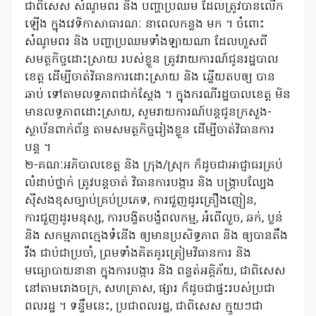
ជាពិសេស សំណូមពរ និង បញ្ហាប្រឈម ដែលត្រូវបានលើក
ឡើង ក្នុងវេទិកាសាធារណៈ នាពេលកន្លង មក ។ ចំពោះ
សំណូមពរ និង បញ្ហាប្រឈមទាំងឡាយណា ដែលហួសពី
សមត្ថកិច្ចដោះស្រាយ របស់ខ្លួន ត្រូវរាយការណ៍ជូនរដ្ឋបាល
ខេត្ត ដើម្បីចាត់វិធានការដោះស្រាយ និង ឆ្លើយតបឲ្យ បាន
ឆាប់ ទៅតាមលទ្ធភាពជាក់ស្តែង ។ ក្នុងករណីរដ្ឋបាលខេត្ត មិន
មានលទ្ធភាពដោះស្រាយ, សូមរាយការណ៍បន្តជូនក្រសួង-
ស្ថាប័នពាក់ព័ន្ធ តាមសមត្ថកិច្ចរៀងខ្លួន ដើម្បីចាត់វិធានការ
បន្ត ។
២-គណៈអភិបាលខេត្ត និង ក្រុង/ស្រុក ក៏ដូចជាអាជ្ញាធរគ្រប់
លំដាប់ថ្នាក់ ត្រូវបន្តចាត់ វិធានការបង្ការ និង បង្ក្រាបលែ្បង
ស៊ីសងខុសច្បាប់គ្រប់ប្រភេទ, ការជួញដូរគ្រឿងញៀន,
ការជួញដូរមនុស្ស, ការបង្ខិតបង្ខំពលកម្ម, អំពើលួច, ឆក់, ប្លន់
និង ​សកម្មភាព​ក្មេង​ទំនើង ឲ្យមានប្រសិទ្ធភាព និង ឲ្យបានតឹង
រឹង ជាប់ជាប្រចាំ,​ ព្រម​ទាំង​គិត​គូរ​ត្រៀម​វិធានការ​ និង ​
មធ្យោបាយ​នានា​ ក្នុង​ការ​បង្ការ​ និង ​ពន្លត់​អគ្គិភ័យ,​ ជាពិសេស ​
នៅ​តាមរោងចក្រ,​ សហគ្រាស​, ផ្សារ​ ក៏ដូចជា​ផ្ទះ​របស់​ប្រជា
ពលរដ្ឋ ។ ទន្ទឹមនេះ, ប្រជាពលរដ្ឋ, ជាពិសេស ក្មួយៗជា