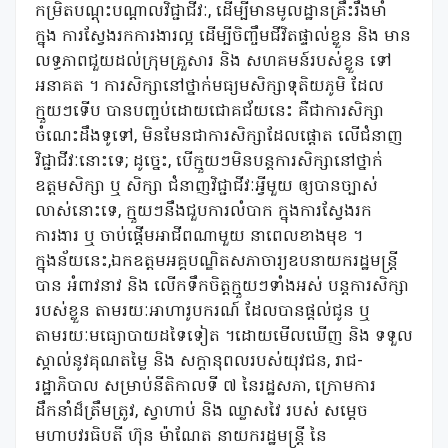
កម្រិតបណ្តុះបណ្តាលវិជ្ជាជីវៈ, ដើម្បីមានមូលដ្ឋានគ្រឹះរឹងមាំ
ក្នុង ការស្វែងរកការងារល្អ ដើម្បីចិញ្ចឹមជីវិតផ្ទាល់ខ្លួន និង មាន
លទ្ធភាពជួយដល់ក្រុមគ្រួសារ និង សហគមន៍របស់ខ្លួន ទៅ
អនាគត ។ ការសិក្សានៅថ្នាក់មធ្យមសិក្សាទុតិយភូមិ ដែល
ក្មួយៗទើប បានបញ្ចប់ដោយជោគជ័យនេះ គឺជាការសិក្សា
ចំណេះដឹងទូទៅ, មិនមែនជាការសិក្សាដែលផ្តោត លើជំនាញ
វិជ្ជាជីវៈនោះទេ; ដូច្នេះ, បើក្មួយៗមិនបន្តការសិក្សានៅថ្នាក់
ឧត្តមសិក្សា ឬ សិក្សា ជំនាញវិជ្ជាជីវៈអ្វីមួយ ឲ្យបានច្បាស់
លាស់នោះទេ, ក្មួយៗនឹងជួបការលំបាក ក្នុងការស្វែងរក
ការងារ ឬ ចាប់ផ្តើមអាជីពណាមួយ នាពេលខាងមុខ ។
ក្នុងន័យនេះ,ឯកឧត្តមអគ្គបណ្ឌិតសភាចារ្យឧបនាយករដ្ឋមន្ត្រី
បាន អំពាវនាវ និង លើកទឹកចិត្តក្មួយៗទាំងអស់ បន្តការសិក្សា
របស់ខ្លួន តាមរយៈអាហារូបករណ៍ ដែលបានផ្តល់ជូន ឬ
តាមរយៈមធ្យោបាយដទៃទៀត ។ដោយមើលឃើញ និង ទទួល
ស្គាល់នូវគុណតម្លៃ និង សក្តានុពលរបស់យុវជន, រាជ-
រដ្ឋាភិបាល សម្រាប់នីតិកាលទី ៧ នៃរដ្ឋសភា, ក្រោមការ
ដឹកនាំដ៏ត្រឹមត្រូវ, ស្វាហាប់ និង ឈ្លាសវៃ របស់ សម្ដេច
មហាបវរធិបតី ហ៊ុន ម៉ាណែត នាយករដ្ឋមន្ត្រី នៃ