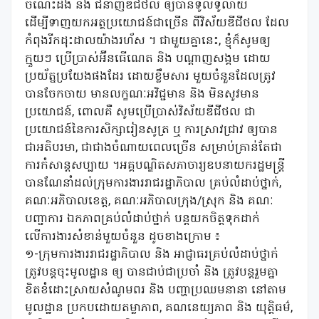
ចំណេះដឹង និង ជំនាញឌីជីថល ឲ្យបានទូលំទូលាយ
ដើម្បីទាញយកអត្ថប្រយោជន៍ជាច្រើន ពីវិស័យឌីជីថល ដែល
កំពុងរីកដុះដាលយ៉ាងរហ័ស ។ ជាមួយគ្នានេះ, ខ្ញុំក៏សូមឲ្យ
ក្មួយៗ ប្រើប្រាស់អ៊ីនធើណេត និង បណ្តាញសង្គម ដោយ
ប្រយ័ត្នប្រយែងផងដែរ ដោយខ្លឹមសារ មួយចំនួនដែលត្រូវ
បានចែកចាយ មានលក្ខណៈអវិជ្ជមាន និង មិនសូវមាន
ប្រយោជន៍, ពោលគឺ សូមប្រើប្រាស់វិស័យឌីជីថល ជា
ប្រយោជន៍នៃការសិក្សារៀនសូត្រ ឬ ការស្រាវជ្រាវ ឲ្យបាន
ជាអតិបរមា, ជាជាងចំណាយពេលច្រើន សម្រាប់គ្រាន់តែជា
ការកំសាន្តសប្បាយ ។អគ្គបណ្ឌិតសភាចារ្យឧបនាយករដ្ឋមន្ត្រី
បានណែនាំដល់ក្រុមការងាររាជរដ្ឋាភិបាល គ្រប់លំដាប់ថ្នាក់,
គណៈអភិបាលខេត្ត, គណៈអភិបាលក្រុង/ស្រុក និង គណៈ
បញ្ជាការ ឯកភាពគ្រប់លំដាប់ថ្នាក់ បន្តយកចិត្តទុកដាក់
លើការងារសំខាន់មួយចំនួន ដូចខាងក្រោម ៖
១-ក្រុមការងាររាជរដ្ឋាភិបាល និង អាជ្ញាធរគ្រប់លំដាប់ថ្នាក់
ត្រូវបន្តចុះមូលដ្ឋាន ឲ្យ បានជាប់ជាប្រចាំ និង ត្រូវបន្តរួមគ្នា
ខិតខំដោះស្រាយសំណូមពរ និង បញ្ហាប្រឈមនានា នៅតាម
មូលដ្ឋាន ប្រកបដោយតម្លាភាព, គណនេយ្យភាព និង យុត្តិធម៌,