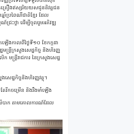
អភិវឌ្ឍប្រទេសឱ្យទទួលបានសុខ
ាក់គ្រឿងឥស្សរិយយសជូននិវត្តជន
នាំប្រពៃណីជាតិខ្មែរ ដែល
្រះថ្លា ដើម្បីចូលរួមអភិវឌ្ឍ
ង្កើតឡើងកាលពីថ្ងៃទី១០ ខែកក្កដា
ន្ត្រីក្រសួងសេដ្ឋកិច្ច និងហិរញ្ញ
ិក មន្ត្រីរាជការ នៃក្រសួងសេដ្ឋ
េដ្ឋកិច្ចនិងហិរញ្ញវត្ថុ។
ាន់តែរីកចម្រើន និងរឹងមាំឡើង
លជួបការលំបាក តាមគោលការណ៍ដែល