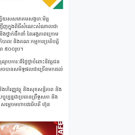
ធានកិត្តិយសសមាគមសង្គហៈមិត្ត
ានអញ្ជើញក្នុងពិធីសំណេះសំណាលជា
 និងថ្នាក់ដឹកនាំ នៃអង្គភាពក្រោម
ភិបាល និងគណៈកម្មការប្រតិបត្តិ
្រមាណ ៥០០រូប។
ុណូបការៈដ៏ថ្លៃថ្លាចំពោះនិវត្តជន
ចសម្រេចបានសមិទ្ធផលជាច្រើនមកដល់
ិងហិរញ្ញវត្ថុ និងសុខសន្តិភាព និង
ប្បន្នជាប្រធានព្រឹទ្ធសភា និង
់ សម្ដេចមហាបវរធិបតី ហ៊ុន