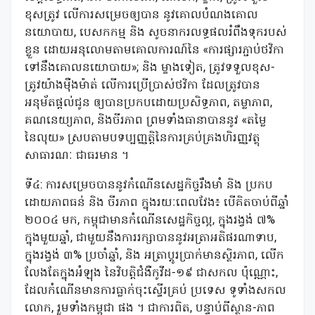
ខុសត្រូវ លើការសម្រេចឲ្យបាន នូវគោលបំណងគោល
នយោបាយ, បេសកកម្ម និង សូចនាករលទ្ធផលរំពឹងទុករបស់
ខ្លួន ដោយអនុលោមតាមគោលការណ៍នៃ «ការផ្សារភ្ជាប់ថវិកា
ទៅនឹងគោលនយោបាយ»; និង ម្ខាងទៀត, ត្រូវទទួលខុស-
ត្រូវយ៉ាងម៉ឺងម៉ាត់ លើការប្រើប្រាស់ថវិកា ដែលត្រូវបាន
អនុម័តផ្ដល់ជូន ឲ្យបានប្រកបដោយប្រសិទ្ធភាព, តម្លាភាព,
គណនេយ្យភាព, និងចីរភាព ព្រមទាំងធានាបាននូវ «តម្លៃ
នៃលុយ» ស្របតាមបទប្បញ្ញត្តិនៃការគ្រប់គ្រងហិរញ្ញវត្ថុ
សាធារណៈ ជាធរមាន ។
ទី៤: ការសម្រេចបាននូវកំណើនសេដ្ឋកិច្ចរឹងមាំ និង ប្រកប
ដោយភាពធន់ និង ចីរភាព ក្នុងរយៈពេលវែង៖ បើគិតចាប់ពីឆ្នាំ
២០០៤ មក, កម្ពុជាមានកំណើនសេដ្ឋកិច្ចល្អ, ក្នុងរង្វង់ ៧%
ក្នុងមួយឆ្នាំ, ជាមួយនឹងការរក្សាបាននូវអត្រាអតិផរណាទាប,
ក្នុងរង្វង់ ៣% ប្រចាំឆ្នាំ, និង អត្រាប្តូរប្រាក់មានស្ថិរភាព, លើក
លែងតែក្នុងអំឡុង នៃវិបត្តិជំងឺកូវីដ-១៩ ជាសកល ប៉ុណ្ណោះ,
ដែលកំណើនមានការធ្លាក់ចុះស្ទើរគ្រប់ ប្រទេស ទូទាំងសកល
លោក, រួមទាំងកម្ពុជា ផង ។ ជាការពិត, បន្ទាប់ពីស្ថាន-ភាព