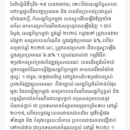
នៃវិបត្តិជំងឺកូវីដ-១៩ បានថមថយ, ទោះបីជាសេដ្ឋកិច្ចសកល
នៅបន្តជួបនឹងបញ្ហាប្រឈម និង ភាពមិនប្រាកដប្រជាខ្ពស់
យ៉ាងណាក្តី, ក៏សេដ្ឋកិច្ចកម្ពុជា បានស្ទុះងើបឡើងវិញយ៉ាង
រហ័ស មករកអត្រាកំណើនជាសក្តានុពលឡើងវិញ ។ ជាក់
ស្តែង, សេដ្ឋកិច្ចកម្ពុជា ក្នុងឆ្នាំ ២០២៤ កន្លងទៅ ត្រូវបានវាយ
តម្លៃថា សម្រេចបានកំណើន ក្នុងរង្វង់ប្រមាណ ៦%, ហើយ
សម្រាប់ឆ្នាំ ២០២៥ នេះ, ត្រូវបានព្យាករថា នឹងបន្តស្ទុះឡើង
ក្នុងអត្រាប្រមាណ ៦.៣% ។ ច្បាស់ណាស់ថា កម្មវិធីកែ
ទម្រង់ការគ្រប់គ្រងហិរញ្ញវត្ថុសាធារណៈ បានដើរតួដ៏សំខាន់
ក្នុងការរួមចំណែកធ្វើឱ្យសេដ្ឋកិច្ចកម្ពុជា មានភាពរឹងមាំយ៉ាង
ដូច្នេះ ។ ជារួម, លទ្ធផលដ៏ល្អ នៅក្នុងការកែទម្រង់ការគ្រប់
គ្រងហិរញ្ញវត្ថុសាធារណៈ គឺជាឃ្នាស់ សេដ្ឋកិច្ចដ៏សំខាន់បំផុត
មួយ ដែលធ្វើឲ្យកម្ពុជា សម្រេចបានកំណើនសេដ្ឋកិច្ចខ្ពស់ និង
បន្តស្ថិរភាពនៃកំណើនជាបន្តបន្ទាប់ រហូតសម្រេចបាននូវ
ចំណាត់ថ្នាក់ ជា ប្រទេសមានចំណូលមធ្យមកម្រិតទាប នៅឆ្នាំ
២០១៥, ហើយបន្តជម្នះបានដោយជោគជ័យ នូវវិបត្តិផង
ទាំងពួង និង កំពុងបន្តបោះជំហាន ប្រកបដោយភាពជឿជាក់
ទៅកាន់ឋានៈជាប្រទេសមានចំណូលខ្ពស់ នៅឆ្នាំ ២០៥០ ។