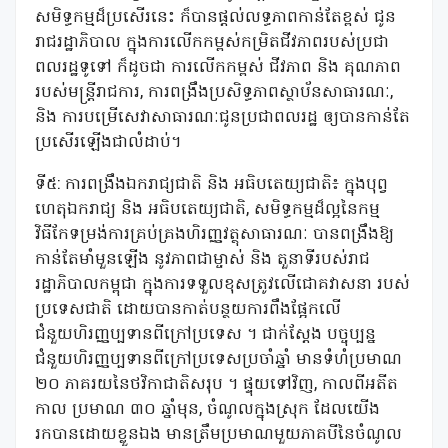
សមិទ្ធកម្មដ៏ប្រសើរនេះ ក៏បានផ្ដល់លទ្ធភាពកាន់តែខ្ពស់ ជូន
រាជរដ្ឋាភិបាល ក្នុងការលើកកម្ពស់កម្រិតជីវភាពរបស់ប្រជា
ពលរដ្ឋទូទៅ ក៏ដូចជា ការលើកកម្ពស់ ជីវភាព និង គុណភាព
របស់មន្ត្រីរាជការ, ការពង្រឹងប្រសិទ្ធភាពស្ថាប័នសាធារណៈ,
និង ការបម្រើសេវាសាធារណៈជូនប្រជាពលរដ្ឋ ឲ្យបានកាន់តែ
ប្រសើរឡើងជាលំដាប់។
ទី៥: ការពង្រឹងឯករាជ្យជាតិ និង អធិបតេយ្យជាតិ៖ ក្នុងបុព្វ
ហេតុឯករាជ្យ និង អធិបតេយ្យជាតិ, សមិទ្ធកម្មដ៏ល្អនៃកម្ម
វិធីកែទម្រង់ការគ្រប់គ្រងហិរញ្ញវត្ថុសាធារណៈ បានពង្រឹងឱ្យ
កាន់តែមាំមួនឡើង នូវភាពជាម្ចាស់ និង តួនាទីរបស់រាជ
រដ្ឋាភិបាលកម្ពុជា ក្នុងការទទួលខុសត្រូវលើជោគវាសនា របស់
ប្រទេសជាតិ ដោយបានកាត់បន្ថយការពឹងផ្អែកលើ
ជំនួយហិរញ្ញប្បទានពីក្រៅប្រទេស ។ ជាក់ស្តែង បច្ចុប្បន្ន
ជំនួយហិរញ្ញប្បទានពីក្រៅប្រទេសប្រចាំឆ្នាំ មានទំហំប្រមាណ
២០ ភាគរយនៃថវិកាជាតិសរុប ។ ផ្ទុយទៅវិញ, កាលពីអតីត
កាល ប្រមាណ ៣០ ឆ្នាំមុន, ចំណូលក្នុងស្រុក ដែលយើង
រកបានដោយខ្លួនឯង មានត្រឹមប្រមាណមួយភាគបីនៃចំណូល