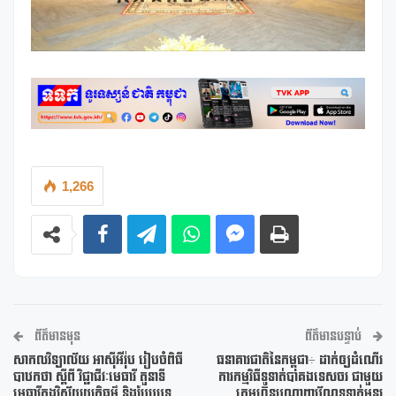
1,266
ព័ត៌មានមុន
ព័ត៌មានបន្ទាប់
សាកលវិទ្យាល័យ អាស៊ីអឺរ៉ុប រៀបចំពិធី
ធនាគារជាតិនៃកម្ពុជា÷ ដាក់ឲ្យដំណើរ
បាឋកថា ស្តីពី វិជ្ជាជីវៈមេធាវី តួនាទី
ការកម្មវិធីទូទាត់បាគងទេសចរ ជាមួយ
មេធាវីក្នុងវិស័យយុត្តិធម៌ និងបែបបទ
ក្រុមហ៊ុនបណ្ដាញប័ណ្ណទូទាត់អន្តរ