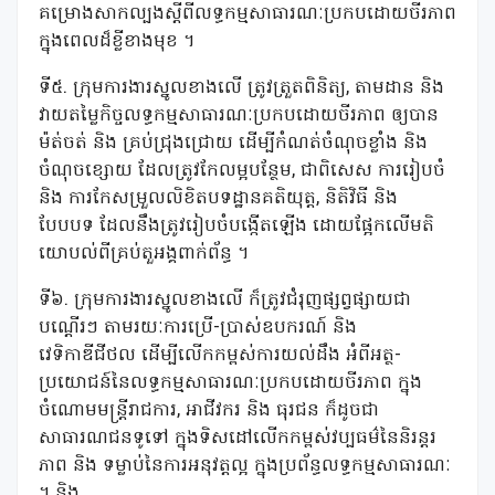
គម្រោងសាកល្បងស្តីពីលទ្ធកម្មសាធារណៈប្រកបដោយចីរភាព
ក្នុងពេលដ៏ខ្លីខាងមុខ ។
ទី៥. ក្រុមការងារស្នូលខាងលើ ត្រូវត្រួតពិនិត្យ, តាមដាន និង
វាយតម្លៃកិច្ចលទ្ធកម្មសាធារណៈប្រកបដោយចីរភាព ឲ្យបាន
ម៉ត់ចត់ និង គ្រប់ជ្រុងជ្រោយ ដើម្បីកំណត់ចំណុចខ្លាំង និង
ចំណុចខ្សោយ ដែលត្រូវកែលម្អបន្ថែម, ជាពិសេស ការរៀបចំ
និង ការកែសម្រួលលិខិតបទដ្ឋានគតិយុត្ត, និតិវិធី និង
បែបបទ ដែលនឹងត្រូវរៀបចំបង្កើតឡើង ដោយផ្អែកលើមតិ
យោបល់ពីគ្រប់តួអង្គពាក់ព័ន្ធ ។
ទី៦. ក្រុមការងារស្នូលខាងលើ ក៏ត្រូវជំរុញផ្សព្វផ្សាយជា
បណ្តើរៗ តាមរយៈការប្រើ-ប្រាស់ឧបករណ៍ និង
វេទិកាឌីជីថល ដើម្បីលើកកម្ពស់ការយល់ដឹង អំពីអត្ថ-
ប្រយោជន៍នៃលទ្ធកម្មសាធារណៈប្រកបដោយចីរភាព ក្នុង
ចំណោមមន្ត្រីរាជការ, អាជីវករ និង ធុរជន ក៏ដូចជា
សាធារណជនទូទៅ ក្នុងទិសដៅលើកកម្ពស់វប្បធម៌នៃនិរន្តរ
ភាព និង ទម្លាប់នៃការអនុវត្តល្អ ក្នុងប្រព័ន្ធលទ្ធកម្មសាធារណៈ
។ និង