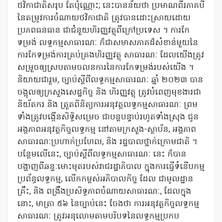
ថវិកាជាតិសរុប តែប៉ុណ្ណោះ; នេះបានន័យថា ប្រមាណពីរភាគបី
នៃតម្រូវការចំណាយថវិកាជាតិ ត្រូវបានដោះស្រាយដោយ
ប្រភពធនធាន ជាជំនួយហិរញ្ញវត្ថុពីក្រៅប្រទេស ។ ការកែ
ទម្រង់ លទ្ធកម្មសាធារណៈ ក៏ជាសមាសភាគដ៏សំខាន់មួយនៃ
ការកែទម្រង់ការគ្រប់គ្រងហិរញ្ញវត្ថុ សាធារណៈ ដែលយើងត្រូវ
សម្រួចឲ្យស្របតាមចលនការនៃការកែទម្រង់របស់យើង ។
និយាយជារួម, ច្បាប់ស្តីពីលទ្ធកម្មសាធារណៈ ឆ្នាំ ២០២៣ បាន
ចង្អុលឲ្យក្រសួងសេដ្ឋកិច្ច និង ហិរញ្ញវត្ថុ ត្រូវបំពេញមុខងារជា
និយ័តករ និង ត្រួតពិនិត្យការអនុវត្តលទ្ធកម្មសាធារណៈ ព្រម
ទាំងត្រូវបង្កើនសិទ្ធិសម្រេច ជាបន្តបន្ទាប់រហូតទាំងស្រុង ជូន
អង្គភាពអនុវត្តកិច្ចលទ្ធកម្ម នៅតាមក្រសួង-ស្ថាប័ន, អង្គភាព
សាធារណៈប្រហាក់ប្រហែល, និង រដ្ឋបាលថ្នាក់ក្រោមជាតិ ។
បន្ថែមលើនេះ, ច្បាប់ស្តីពីលទ្ធកម្មសាធារណៈ នេះ ក៏បាន
បង្ហាញពីឆន្ទៈមោះមុតរបស់រាជរដ្ឋាភិបាល ក្នុងការធ្វើទំនើបកម្ម
ប្រព័ន្ធលទ្ធកម្ម, លើកកម្ពស់អភិបាលកិច្ច ដែល ជាមូលដ្ឋាន
គ្រឹះ, និង ពង្រឹងប្រសិទ្ធភាពចំណាយសាធារណៈ, ដែលក្នុង
នោះ, មាត្រា ៥៦ នៃច្បាប់នេះ ចែងថា ការអនុវត្តកិច្ចលទ្ធកម្ម
សាធារណៈ ត្រូវអនុលោមតាមបរិបទនៃលទ្ធកម្មប្រកប