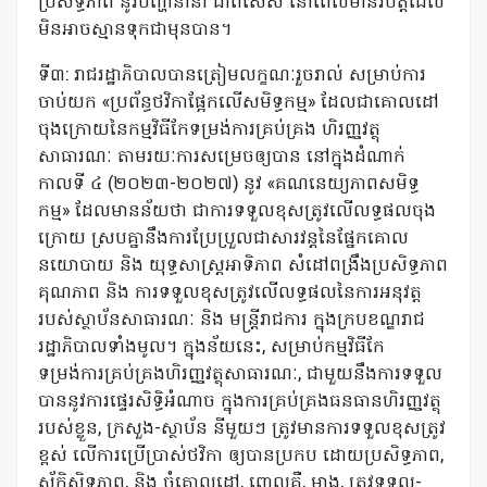
ប្រសិទ្ធភាព នូវបញ្ហានានា ជាពិសេស នៅពេលមានវិបត្តិដែល
មិនអាចស្មានទុកជាមុនបាន។
ទី៣: រាជរដ្ឋាភិបាលបានត្រៀមលក្ខណៈរួចរាល់ សម្រាប់ការ
ចាប់យក «ប្រព័ន្ធថវិកាផ្អែកលើសមិទ្ធកម្ម» ដែលជាគោលដៅ
ចុងក្រោយនៃកម្មវិធីកែទម្រង់ការគ្រប់គ្រង ហិរញ្ញវត្ថុ
សាធារណៈ តាមរយៈការសម្រេចឲ្យបាន នៅក្នុងដំណាក់
កាលទី ៤ (២០២៣-២០២៧) នូវ «គណនេយ្យភាពសមិទ្ធ
កម្ម» ដែលមានន័យថា ជាការទទួលខុសត្រូវលើលទ្ធផលចុង
ក្រោយ ស្របគ្នានឹងការប្រែប្រួលជាសារវន្តនៃផ្នែកគោល
នយោបាយ និង យុទ្ធសាស្ត្រអាទិភាព សំដៅពង្រឹងប្រសិទ្ធភាព
គុណភាព និង ការទទួលខុសត្រូវលើលទ្ធផលនៃការអនុវត្ត
របស់ស្ថាប័នសាធារណៈ និង មន្ត្រីរាជការ ក្នុងក្របខណ្ឌរាជ
រដ្ឋាភិបាលទាំងមូល។ ក្នុងន័យនេះ, សម្រាប់កម្មវិធីកែ
ទម្រង់ការគ្រប់គ្រងហិរញ្ញវត្ថុសាធារណៈ, ជាមួយនឹងការទទួល
បាននូវការផ្ទេរសិទ្ធិអំណាច ក្នុងការគ្រប់គ្រងធនធានហិរញ្ញវត្ថុ
របស់ខ្លួន, ក្រសួង-ស្ថាប័ន នីមួយៗ ត្រូវមានការទទួលខុសត្រូវ
ខ្ពស់ លើការប្រើប្រាស់ថវិកា ឲ្យបានប្រកប ដោយប្រសិទ្ធភាព,
ស័ក្តិសិទ្ធភាព, និង ចំគោលដៅ, ពោលគឺ, ម្ខាង, ត្រូវទទួល-