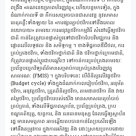
«ភាពជឿទុកចិត្ត»; បន្ទាប់មក, ក្នុងដំណាក់កាលទី ២ គឺការបន្ត
ពង្រឹង «គណនេយ្យភាពហិរញ្ញវត្ថុ»; ហើយបន្តមកទៀត, ក្នុង
ដំណាក់កាលទី ៣ គឺការសម្រេចបានជាសារវន្ត នូវសមាស
ធាតុគន្លឹះទាំងឡាយ នៃ «ការផ្សារភ្ជាប់ថវិកាទៅនឹងគោល
នយោបាយ» តាមរយៈការអនុវត្តថវិកាកម្មវិធី សំដៅធ្វើឲ្យថវិកា
ជាតិ កាន់តែត្រូវបានផ្លាស់ប្ដូរទៅជាថវិកាបែបវិមជ្ឈការ និង
ផ្ដោតលើលទ្ធផល និង សមិទ្ធកម្ម ។ ខាងទិដ្ឋភាពឌីជីថល, ការ
គ្រប់គ្រងថវិកា, ទាំងថវិកាថ្នាក់ជាតិ និង ថវិកាថ្នាក់ក្រោមជាតិ,
ក៏ត្រូវបានផ្លាស់ប្ដូរជាបណ្ដើរៗ ទៅកាន់ការគ្រប់គ្រងតាមរយៈ
ប្រព័ន្ធបច្ចេកវិទ្យាព័ត៌មានសម្រាប់ការគ្រប់គ្រងហិរញ្ញវត្ថុ
សាធារណៈ (FMIS) ។ ក្នុងបរិបទនេះ បើពិនិត្យលើវដ្ដថវិកា
(Budget cycle) ទាំងក្នុងដំណាក់កាលរៀបចំថវិកា, អនុម័ត
ថវិកា, អនុវត្តថវិកា, ត្រួតពិនិត្យថវិកា, តាមដានថវិកា និង វាយ
តម្លៃថវិកា, ប្រព័ន្ធថវិការបស់យើង មានសមាសធាតុចាំបាច់
គ្រប់គ្រាន់, ទាំងលើទិដ្ឋភាពស្ថាប័ន, ប្រព័ន្ធគ្រប់គ្រង, ក្រប
ខណ្ឌគតិយុត្ត, យន្តការ, និង ធនធានមនុស្ស ដែលធ្វើឲ្យស្ថាប័ន
រដ្ឋ មានសមត្ថភាព អាចឆ្លើយតបបានកាន់តែប្រសើរឡើង
ទៅនឹងតម្រូវការ ក្នុងការអភិវឌ្ឍ និង ដោះស្រាយប្រកបដោយ