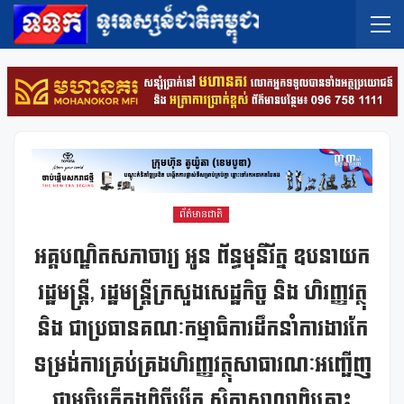
ព័ត៌មានជាតិ
អគ្គបណ្ឌិតសភាចារ្យ អូន ព័ន្ធមុនីរ័ត្ន ឧបនាយក
រដ្ឋមន្ត្រី, រដ្ឋមន្ត្រីក្រសួងសេដ្ឋកិច្ច និង ហិរញ្ញវត្ថុ
និង ជាប្រធានគណៈកម្មាធិការដឹកនាំការងារកែ
ទម្រង់ការគ្រប់គ្រងហិរញ្ញវត្ថុសាធារណៈអញ្ជើញ
ជាអធិបតីក្នុងពិធីបើក សិក្ខាសាលាពិគ្រោះ