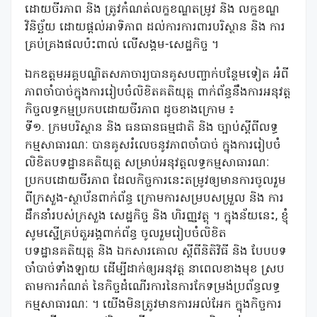
ដោយចីរភាព និង ត្រូវកំណត់លក្ខខណ្ឌតម្រូវ និង លក្ខខណ្ឌ
វិនិច្ឆ័យ ដោយផ្តល់អាទិភាព ដល់ការការពារបរិស្ថាន និង ការ
គ្រប់គ្រងផលប៉ះពាល់ លើសង្គម-សេដ្ឋកិច្ច ។
ឯកឧត្តមអគ្គបណ្ឌិតសភាចារ្យបានគូសបញ្ចាក់បន្ថែមទៀត អំពី
ភាពចាំបាច់ក្នុងការរៀបចំលិខិតគតិយុត្ត ពាក់ព័ន្ធនឹងការអនុវត្ត
កិច្ចលទ្ធកម្មប្រកបដោយចីរភាព ដូចខាងក្រោម ៖
ទី១. ក្រមបរិស្ថាន និង ធនធានធម្មជាតិ និង ច្បាប់ស្តីពីលទ្ធ
កម្មសាធារណៈ បានគូសរំលេចនូវភាពចាំបាច់ ក្នុងការរៀបចំ
លិខិតបទដ្ឋានគតិយុត្ត សម្រាប់អនុវត្តលទ្ធកម្មសាធារណៈ
ប្រកបដោយចីរភាព ដែលកិច្ចការនេះតម្រូវឲ្យមានការចូលរួម
ពីក្រសួង-ស្ថាប័នពាក់ព័ន្ធ ក្រោមការសម្របសម្រួល និង ការ
ដឹកនាំរបស់ក្រសួង សេដ្ឋកិច្ច និង ហិរញ្ញវត្ថុ ។ ក្នុងន័យនេះ, ខ្ញុំ
សូមស្នើគ្រប់តួអង្គពាក់ព័ន្ធ ចូលរួមរៀបចំលិខិត
បទដ្ឋានគតិយុត្ត និង ឯកសារគោល ស្តីពីនិតិវិធី និង បែបបទ
ចាំបាច់ទាំងឡាយ ដើម្បីដាក់ឲ្យអនុវត្ត នាពេលខាងមុខ ស្រប
តាមការកំណត់ នៃកិច្ចដំណើរការនៃការកែទម្រង់ប្រព័ន្ធលទ្ធ
កម្មសាធារណៈ ។ យើងមិនត្រូវមានការអល់អែក ក្នុងកិច្ចការ