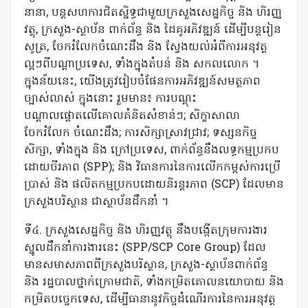
នានា, បន្តសហការជិតស្និទ្ធជាមួយក្រសួងសេដ្ឋកិច្ច និង ហិរញ្ញ
វត្ថុ, ក្រសួង-ស្ថាប័ន ពាក់ព័ន្ធ និង ដៃគូអភិវឌ្ឍន៍ ដើម្បីបន្តរៀន
សូត្រ, ចែករំលែកចំណេះដឹង និង ស្វែងយល់អំពីការអនុវត្ត
ល្អៗពីបណ្តាប្រទេស, ទាំងក្នុងតំបន់ និង សកលលោក ។
ក្នុងន័យនេះ, យើងត្រូវរៀបចំផែនការអភិវឌ្ឍន៍សមត្ថភាព
ច្បាស់លាស់ ក្នុងនោះ រួមមាន៖ ការបណ្តុះ
បណ្តាលផ្តោតលើគោលគំនិតសំខាន់ៗ; សិក្ខាសាលា
ចែករំលែក ចំណេះដឹង; ការសិក្សាស្រាវជ្រាវ; ទស្សនកិច្ច
សិក្សា, ទាំងក្នុង និង ក្រៅប្រទេស, ពាក់ព័ន្ធនឹងលទ្ធកម្មប្រកប
ដោយចីរភាព (SPP); និង វិធានការនៃការលើកកម្ពស់ការប្រើ
ប្រាស់ និង ផលិតកម្មប្រកបដោយនិរន្តរភាព (SCP) ដែលមាន
ក្រសួងបរិស្ថាន ជាស្ថាប័នដឹកនាំ ។
ទី៤. ក្រសួងសេដ្ឋកិច្ច និង ហិរញ្ញវត្ថុ នឹងបង្កើតក្រុមការងារ
ស្នូលដឹកនាំការងារនេះ (SPP/SCP Core Group) ដែល
មានសមាសភាពពីក្រសួងបរិស្ថាន, ក្រសួង-ស្ថាប័នពាក់ព័ន្ធ
និង រដ្ឋបាលថ្នាក់ក្រោមជាតិ, ទាំងកម្រិតគោលនយោបាយ និង
កម្រិតបច្ចេកទេស, ដើម្បីធានានូវកិច្ចដំណើរការនៃការអនុវត្ត