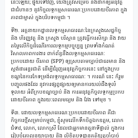
នេះឡើយ; ផ្ទុយទៅវិញ, យើងត្រូវសម្រេច និងដាក់ឲ្យអនុវត្ត
ជាជំហានៗ នូវកិច្ចលទ្ធកម្មសាធារណៈប្រកបដោយចីរភាព ក្នុង
ភាពជាម្ចាស់ ក្នុងបរិបទកម្ពុជា ។
ទី២. អគ្គនាយកដ្ឋានលទ្ធកម្មសាធារណៈនៃក្រសួងសេដ្ឋកិច្ច
និង ហិរញ្ញវត្ថុ និង ក្រសួង បរិស្ថាន ត្រូវធ្វើការសិក្សា និង វាយ
តម្លៃលើកិច្ចដំណើរការលទ្ធកម្មបច្ចុប្បន្ន ព្រមទាំងកំណត់
វិសាលភាពការងារ ពាក់ព័ន្ធនឹងលទ្ធកម្មសាធារណៈ
ប្រកបដោយ ចីរភាព (SPP) ឲ្យស្របតាមច្បាប់ជាធរមាន និង
ស្តង់ដាអន្តរជាតិ ដើម្បីជំរុញអនុវត្តកិច្ចការនេះ នៅក្នុងក្រប
ខណ្ឌនៃការកែទម្រង់លទ្ធកម្មសាធារណៈ ។ ការណ៍ នេះ ក៏រួម
បញ្ចូលផងដែរ នូវការផ្សព្វផ្សាយឲ្យមានការយល់ដឹងទូលំ
ទូលាយ អំពីក្របខណ្ឌច្បាប់ និង ការអនុវត្តកិច្ចលទ្ធកម្មប្រកប
ដោយចីរភាព ក្នុងរយៈពេលមធ្យម និង វែង ទៅមុខ ។
ទី៣. ដោយលទ្ធកម្មសាធារណៈប្រកបដោយចីរភាព គឺជា
កិច្ចការថ្មីសម្រាប់កម្ពុជា, ខ្ញុំសូមលើកទឹកចិត្តឯកឧត្តម, លោក
ជំទាវ, លោក, លោកស្រី ដែលជាអ្នកមានតួនាទីផ្ទាល់ ក្នុងការ
រៀបចំគោលនយាបាយ និង លិខិតបទដ្ឋានគតិយុត្តចាំបាច់