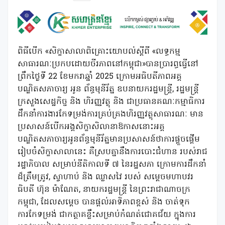
ពិធីបើក «សិក្ខាសាលាពិគ្រោះយោបល់ស្តីពី «លទ្ធកម្ម
សាធារណៈប្រកបដោយចីរភាពនៅកម្ពុជា»បានប្រារព្ធធ្វើនៅ
ព្រឹកថ្ងៃទី 22 ខែមករាឆ្នាំ 2025 ក្រោមអធិបតីភាពអគ្គ
បណ្ឌិតសភាចារ្យ អូន ព័ន្ធមុនីរ័ត្ន ឧបនាយករដ្ឋមន្ត្រី, រដ្ឋមន្ត្រី
ក្រសួងសេដ្ឋកិច្ច និង ហិរញ្ញវត្ថុ និង ជាប្រធានគណៈកម្មាធិការ
ដឹកនាំការងារកែទម្រង់ការគ្រប់គ្រងហិរញ្ញវត្ថុសាធារណៈ មាន
ប្រសាសន៍បើកអង្គសិក្ខាសិលានាឱកាសនោះអគ្គ
បណ្ឌិតសភាចារ្យអូនព័ន្ធមុនីរ័ត្នមានប្រសាសន៍ថាការផ្តួចផ្តើម
រៀបចំសិក្ខាសាលានេះ គឺស្របគ្នានឹងការបោះជំហាន របស់រាជ
រដ្ឋាភិបាល សម្រាប់នីតិកាលទី ៧ នៃរដ្ឋសភា ក្រោមការដឹកនាំ
ដ៏ត្រឹមត្រូវ, ស្វាហាប់ និង ឈ្លាសវៃ របស់ សម្តេចមហាបវរ
ធិបតី ហ៊ុន ម៉ាណែត, នាយករដ្ឋមន្ត្រី នៃព្រះរាជាណាចក្រ
កម្ពុជា, ដែលសម្តេច បានផ្តល់អាទិភាពខ្ពស់ និង ចាត់ទុក
ការកែទម្រង់ ជាកត្តាគន្លឹះសម្រាប់កំណត់ជោគជ័យ ក្នុងការ