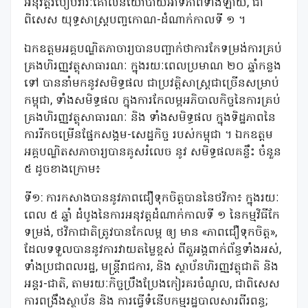
អនុវត្តរបៀបវារៈគោលនយោបាយអាទិភាពទាំងឡាយ, ជា
ពិសេស យុទ្ធសាស្ត្របញ្ចកោណ-ដំណាក់កាលទី ១ ។
ឯកឧត្តមអគ្គបណ្ឌិតភាចារ្យបានបញ្ជាក់ថាការកែទម្រង់ការគ្រប់
គ្រងហិរញ្ញវត្ថុសាធារណៈ ក្នុងរយៈពេលប្រមាណ ២០ ឆ្នាំកន្លង
ទៅ បាននាំមកនូវសមិទ្ធផល ជាប្រវត្តិសាស្ត្រជាច្រើនសម្រាប់
កម្ពុជា, ទាំងសមិទ្ធផល ក្នុងការកែលម្អអភិបាលកិច្ចនៃការគ្រប់
គ្រងហិរញ្ញវត្ថុសាធារណៈ និង ទាំងសមិទ្ធផល ក្នុងទិដ្ឋភាពនៃ
ការរីកចម្រើនផ្នែកសង្គម-សេដ្ឋកិច្ច របស់កម្ពុជា ។ ឯកឧត្តម
អគ្គបណ្ឌិតសភាចារ្យបានគូសរំលេច នូវ សមិទ្ធផលគន្លឹះ ចំនួន
៥ ដូចខាងក្រោម៖
ទី១: ការកសាងបាននូវភាពជឿទុកចិត្តបាននៃថវិកា៖ ក្នុងរយៈ
ពេល ៥ ឆ្នាំ ដំបូងនៃការអនុវត្តដំណាក់កាលទី ១ នៃកម្មវិធីកែ
ទម្រង់, ថវិកាជាតិត្រូវបានកែលម្អ ឲ្យ មាន «ភាពជឿទុកចិត្ត»,
ដែលទទួលបាននូវការវាយតម្លៃខ្ពស់ ពីតួអង្គពាក់ព័ន្ធទាំងអស់,
ទាំងប្រជាពលរដ្ឋ, មន្ត្រីរាជការ, និង ស្ថាប័នហិរញ្ញវត្ថុជាតិ និង
អន្តរ-ជាតិ, តាមរយៈកិច្ចប្រឹងប្រែងកៀរគរចំណូល, ជាពិសេស
ការពង្រឹងស្ថាប័ន និង ការធ្វើទំនើបកម្មរដ្ឋបាលសារពីរពន្ធ;