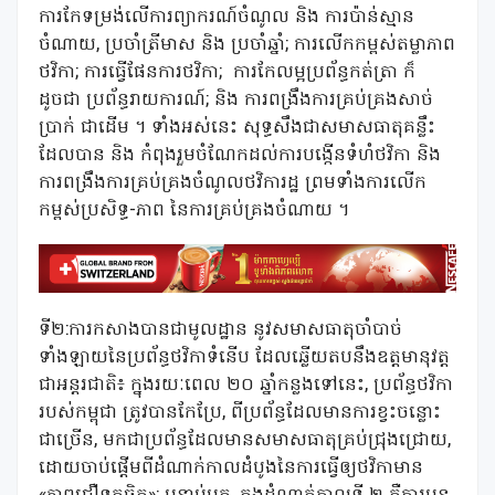
ការកែទម្រង់លើការព្យាករណ៍ចំណូល និង ការប៉ាន់ស្មាន
ចំណាយ, ប្រចាំត្រីមាស និង ប្រចាំឆ្នាំ; ការលើកកម្ពស់តម្លាភាព
ថវិកា; ការធ្វើផែនការថវិកា; ការកែលម្អប្រព័ន្ធកត់ត្រា ក៏
ដូចជា ប្រព័ន្ធរាយការណ៍; និង ការពង្រឹងការគ្រប់គ្រងសាច់
ប្រាក់ ជាដើម ។ ទាំងអស់នេះ សុទ្ធសឹងជាសមាសធាតុគន្លឹះ
ដែលបាន និង កំពុងរួមចំណែកដល់ការបង្កើនទំហំថវិកា និង
ការពង្រឹងការគ្រប់គ្រងចំណូលថវិការដ្ឋ ព្រមទាំងការលើក
កម្ពស់ប្រសិទ្ធ-ភាព នៃការគ្រប់គ្រងចំណាយ ។
ទី២:ការកសាងបានជាមូលដ្ឋាន នូវសមាសធាតុចាំបាច់
ទាំងឡាយនៃប្រព័ន្ធថវិកាទំនើប ដែលឆ្លើយតបនឹងឧត្តមានុវត្ត
ជាអន្តរជាតិ៖ ក្នុងរយៈពេល ២០ ឆ្នាំកន្លងទៅនេះ, ប្រព័ន្ធថវិកា
របស់កម្ពុជា ត្រូវបានកែប្រែ, ពីប្រព័ន្ធដែលមានការខ្វះចន្លោះ
ជាច្រើន, មកជាប្រព័ន្ធដែលមានសមាសធាតុគ្រប់ជ្រុងជ្រោយ,
ដោយចាប់ផ្តើមពីដំណាក់កាលដំបូងនៃការធ្វើឲ្យថវិកាមាន