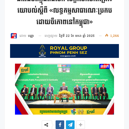
យោបល់ស្តីពី «លទ្ធកម្មសាធារណៈប្រកប
ដោយចីរភាពនៅកម្ពុជា»
ចេញផ្សាយ
ថ្ងៃទី 22 ខែ មករា ឆ្នាំ 2025
1,266
ដោយ
បញ្ញា