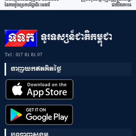
នៃការចូលប្រកបវិជ្ជាជីវៈមេធាវី
ជាតិវីសាVisa
Tel : 017 81 81 07
ទាញយកឥតគិតថ្លៃ
បណ្តាញសង្គម