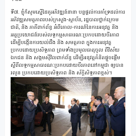
ទី៧. ខ្ញុំក៏សូមស្នើដៃគូអភិវឌ្ឍន៍នានា បន្តផ្តល់ការគាំទ្រដល់ការ
អភិវឌ្ឍសមត្ថភាពរបស់ក្រសួង-ស្ថាប័ន, រដ្ឋបាលថ្នាក់ក្រោម
ជាតិ, និង ភាគីពាក់ព័ន្ធ អំពីគោល-ការណ៍នៃការអនុវត្ត និង
អត្ថប្រយោជន៍របស់លទ្ធកម្មសាធារណៈប្រកបដោយចីរភាព
ដើម្បីបង្កើនការយល់ដឹង និង សមត្ថភាព ក្នុងការអនុវត្ត
ប្រកបដោយប្រសិទ្ធភាព ព្រមទាំងប្រមូលធាតុចូល ពីវិស័យ
ឯកជន និង សង្គមស៊ីវិលពាក់ព័ន្ធ ដើម្បីអនុវត្តគំនិតផ្តួចផ្តើម
ស្តីពីលទ្ធកម្មសាធារណៈប្រកបដោយចីរភាពនៅកម្ពុជា ឲ្យបាន
រលូន ប្រកបដោយប្រសិទ្ធភាព និង ស័ក្តិសិទ្ធភាពខ្ពស់។