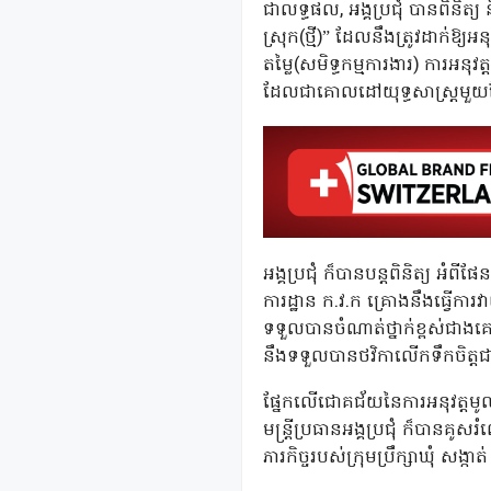
ជាលទ្ធផល, អង្គប្រជុំ បានពិនិត្យ
ស្រុក(ថ្មី)” ដែលនឹងត្រូវដាក់ឱ
តម្លៃ(សមិទ្ធកម្មការងារ) ការអនុ
ដែលជាគោលដៅយុទ្ធសាស្រ្តមួយដែ
អង្គប្រជុំ ក៏បានបន្តពិនិត្យ អំព
ការដ្ឋាន ក.វ.ក គ្រោងនឹងធ្វើការ
ទទួលបានចំណាត់ថ្នាក់ខ្ពស់ជាងគេ
នឹងទទួលបានថវិកាលើកទឹកចិត្
ផ្នែកលើជោគជ័យនៃការអនុវត្តមូលនិ
មន្ត្រីប្រធានអង្គប្រជុំ ក៏បានគ
ភារកិច្ចរបស់ក្រុមប្រឹក្សាឃុំ សង្ក