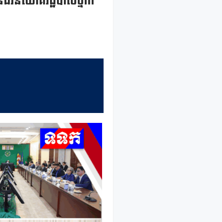
លនិធិវិនិយោគរដ្ឋបាលថ្នាក់