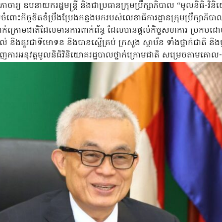
ភាចារ្យ​ ឧបនាយករដ្ឋមន្ត្រី និងជាប្រធានក្រុមប្រឹក្សាភិបាល “មូលនិធិ-វិ
ចំពោះ​កិច្ចខិតខំប្រឹងប្រែងកន្លងមករបស់លេខាធិការដ្ឋានក្រុមប្រឹក្សាភិបា
លថ្នាក់ក្រោមជាតិដែលមានការពាក់ព័ន្ធ ដែលបានផ្តល់កិច្ចសហការ ប្រកបដោ
 និងគួរជាទីមោទន និងបានស្នើគ្រប់ ក្រសួង ស្ថាប័ន ទាំងថ្នាក់ជាតិ និងថ្នា
ជំរុញការអនុវត្តមូលនិធិវិនិយោគរដ្ឋបាលថ្នាក់ក្រោមជាតិ សម្រេច​តាម​គោ