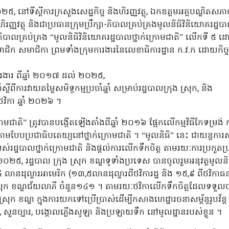
ំ ២០២៥, នៅទីស្តីការក្រសួងសេដ្ឋកិច្ច និងហិរញ្ញវត្ថុ, ឯកឧត្តមអគ្គបណ្ឌិតសភាច
ច និងហិរញ្ញវត្ថុ និងជាប្រធានក្រុមប្រឹក្សា-ភិបាលគ្រប់គ្រងមូលនិធិវិនិយោគរដ្
រឹក្សាភិបាលគ្រប់គ្រង “មូលនិធិវិនិយោគរដ្ឋបាលថ្នាក់ក្រោមជាតិ” លើកទី
ិក សមាជិកា ព្រមទាំងក្រុមការងារនៃលេខាធិការដ្ឋាន ក.វ.ក ដោយកិច្ចប
ារងារ ពីឆ្នាំ ២០១៧ ដល់ ២០២៥,
ីការវាយតម្លៃសមិទ្ធកម្មប្រចាំឆ្នាំ សម្រាប់រដ្ឋបាលក្រុង ស្រុក, និង
វិកា ឆ្នាំ ២០២៦ ។
ោមជាតិ” ត្រូវបានបង្កើតឡើងតាំងពីឆ្នាំ ២០១៦ ផ្អែកលើកម្មវិធីកែទម្រង់ ក
្ឍតាមបែបប្រជាធិបតេយ្យនៅថ្នាក់ក្រោមជាតិ ។ “មូលនិធិ” នេះ ជាយន្តការ
បស់រដ្ឋបាលថ្នាក់ក្រោមជាតិ និងផ្តល់ការលើកទឹកចិត្ត តាមរយៈការប្រកួតប្រជែ
២០២៥,​ រដ្ឋបាល ក្រុង ស្រុក ខណ្ឌទូទាំងប្រទេស បានចូលរួមអនុវត្តមូលនិ
 លានដុល្លារអាមេរិក (១៣,៥លានដុល្លារពីថវិការដ្ឋ និង ១៥,៩ ពីថវិកាធនា
្រុក ខណ្ឌជ័យលាភី ចំនួន១៤១ ។ តាមរយៈថវិកាលើកទឹកចិត្តដែលទទួលបា
រុក ខណ្ឌ ក្នុងការយកទៅប្រើប្រាស់ដើម្បីកសាងហេដ្ឋារចនាសម្ព័ន្ធរូបវ័ន្ត រួ
លូ, សួនច្បារ, បង្គោលភ្លើងសូឡា និងប្រឡាយទឹក នៅមូលដ្ឋានរបស់ខ្លួន ។