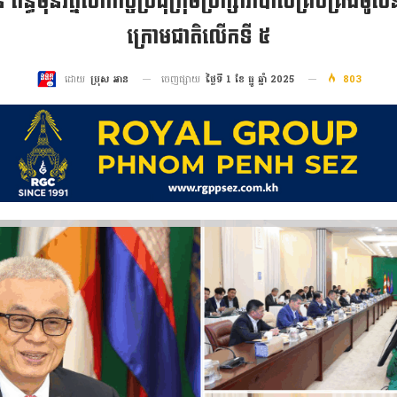
័ន្ធមុនីរ័ត្នបើកកិច្ចប្រជុំក្រុមប្រឹក្សាភិបាលគ្រប់គ្រងមូ
ក្រោមជាតិលើកទី ៥
ចេញផ្សាយ
ថ្ងៃទី 1 ខែ ធ្នូ ឆ្នាំ 2025
803
ដោយ
ប្រុស អាន