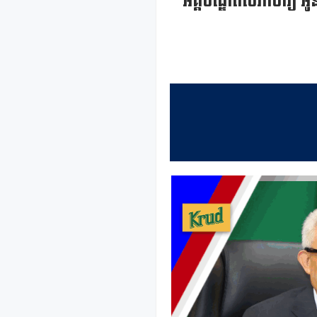
អគ្គបណ្ឌិតសភាចារ្យ អូន ព