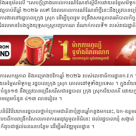
 និងអនុម័តលើ “សេចក្តីព្រាងគោលការណ៍ណែនាំស្តីពីការវាយតម្លៃសមិទ្ធកម្មប្
្យអនុវត្តចាប់ពីឆ្នាំ ២០២៦ តទៅ ដែលគោលការណ៍ណែនាំថ្មីនេះនឹងត្រូវបាន
វត្តការងារនៅរដ្ឋបាលក្រុង ស្រុក ដើម្បីចូលរួម ពង្រឹងសមត្ថភាពអភិបាលកិ
លមានចែងក្នុងយុទ្ធសាស្ត្របញ្ចកោណ ដំណាក់កាលទី១ របស់រាជរដ្ឋាភិ
ីផែនការសកម្មភាព និងគម្រោងថវិកាឆ្នាំ ២០២៦ របស់លេខាធិការដ្ឋានក.វ.ក ។ 
វាយតម្លៃសមិទ្ធកម្ម រដ្ឋបាលក្រុង ស្រុក គោលដៅទូទាំងប្រទេស ។ ក្នុងន័យ
ចំនួន១៥ នឹងត្រូវបានជ្រើសរើសជារដ្ឋបាល ក្រុង ស្រុកជ័យលាភី ដោយក្នុ
តជាមធ្យមចំនួន ៤១៣ លានរៀល ។
ធិវិនិយោគរដ្ឋបាលថ្នាក់ក្រោមជាតិនាប៉ុន្មានឆ្នាំកន្លងមកនេះ, ឯក-ឧត្ត
ូសរំលេចពីការពង្រីកវិសាលភាពការអនុវត្តមូលនិធិនេះ ដល់រដ្ឋបាលឃុំ សង្កាត
ាត់ ក៏ដូចជាផ្ដល់ធនធនបន្ថែម ដើម្បីអភិវឌ្ឍមូលដ្ឋាន ។