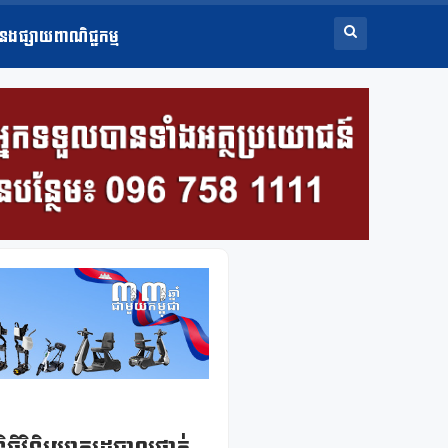
ំនងផ្សាយពាណិជ្ជកម្ម