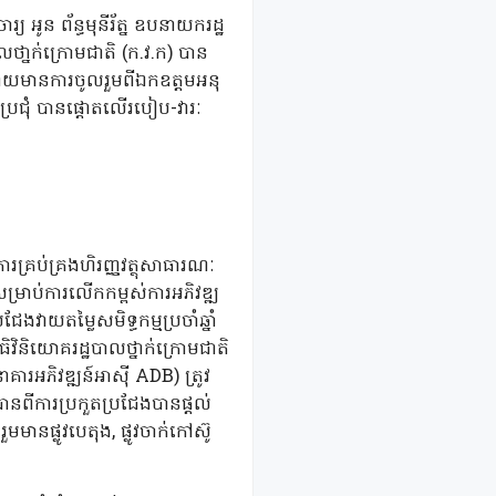
ារ្យ អូន ព័ន្ធមុនីរ័ត្ន ឧបនាយករដ្ឋ
ឋបាលថា្នក់ក្រោមជាតិ (ក.វ.ក) បាន
 ៥ ដោយមានការចូលរួមពីឯកឧត្តមអនុ
្រជុំ បានផ្តោតលើរបៀប-វារៈ
ារគ្រប់គ្រងហិរញ្ញវត្ថុសាធារណៈ
សម្រាប់ការលើកកម្ពស់ការអភិវឌ្ឍ
ងវាយតម្លៃសមិទ្ធកម្មប្រចាំឆ្នាំ
ធិវិនិយោគរដ្ឋបាលថ្នាក់ក្រោមជាតិ
គារអភិវឌ្ឍន៍អាស៊ី ADB) ត្រូវ
នពីការប្រកួតប្រជែងបានផ្តល់
មមានផ្លូវបេតុង, ផ្លូវចាក់កៅស៊ូ