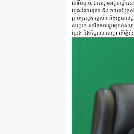
ជាទីបញ្ចប់, ឯកឧត្ដម​អគ្គបណ្ឌិតស
ថ្លែងអំណរគុណ និង វាយតម្លៃខ្ពស់​
គ្រប់ក្រសួង ស្ថាប័ន និងរដ្ឋបា
សម្រេច សមិទ្ធផលគួរឲ្យកត់សម្គាល់
ប្រែង និងកិច្ចសហការគ្នា ដើម្បី