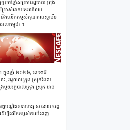
រចាំឆ្នាំសម្រាប់រដ្ឋបាល ក្រុង
ប្រើប្រាស់ជាឧបករណ៍វាយ
ច្ច និងលើកកម្ពស់គុណភាពស្ថាប័ន
បាលកម្ពុជា ។
​​ក្នុងឆ្នាំ ២០២៦, លេខាធិ
នេះ, រដ្ឋបាលក្រុង ស្រុកដែល
ងមួយរដ្ឋបាលក្រុង​ ស្រុក អាច
មអគ្គបណ្ឌិតសភាចារ្យ ឧបនាយករដ្ឋ
់ ដើម្បីលើកកម្ពស់ការបំពេញ