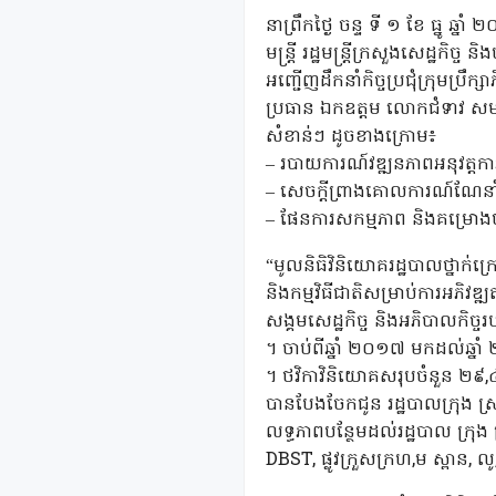
នាព្រឹកថ្ងៃ ចន្ទ ទី ១ ខែ ធ្នូ ឆ្នា
មន្ត្រី រដ្ឋមន្ត្រីក្រសួងសេដ្ឋកិច្
អញ្ជើញដឹកនាំកិច្ចប្រជុំក្រុមប្
ប្រធាន ឯកឧត្តម លោកជំទាវ សមាជ
សំខាន់ៗ ដូចខាងក្រោម៖
– របាយការណ៍វឌ្ឍនភាពអនុវត្តក
– សេចក្តីព្រាងគោលការណ៍ណែនាំស្តីព
– ផែនការសកម្មភាព និងគម្រោងថ
“មូលនិធិវិនិយោគរដ្ឋបាលថ្នាក់ក្រ
និងកម្មវិធីជាតិសម្រាប់ការអភិវឌ
សង្គមសេដ្ឋកិច្ច និងអភិបាលកិច្ចរ
។ ចាប់ពីឆ្នាំ ២០១៧ មកដល់ឆ្នាំ 
។ ថវិកា​វិនិយោគសរុបចំនួន​ ២៩,៤
បានបែងចែកជូន រដ្ឋបាលក្រុង ស
លទ្ធភាពបន្ថែមដល់រដ្ឋបាល ក្រុង ស្
DBST, ផ្លូវក្រួសក្រហ,ម ស្ពាន, 