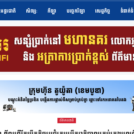
អន្តរជាតិ
សិល្ប​:
កីឡា
បច្ចេកវិទ្យា
សេដ្ឋកិច្ច
ទំនាក់ទ
ព័ត៌មានជាតិ