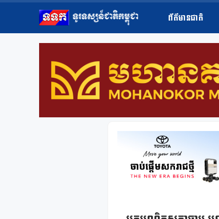
ព័ត៌មានជាតិ