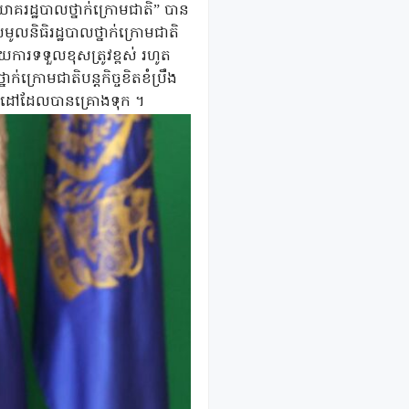
និយោគរដ្ឋបាលថ្នាក់ក្រោមជាតិ” បាន
លមូលនិធិរដ្ឋបាលថ្នាក់ក្រោមជាតិ
យការទទួលខុស​ត្រូវខ្ពស់ រហូត
ក់ក្រោមជាតិបន្តកិច្ចខិតខំប្រឹង
ល-ដៅ​ដែលបាន​គ្រោងទុក ​។