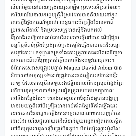
សំខាន់មួយនៅជាយក្រុងយេរូសាឡឹម ប្រទេសអ៊ីស្រាអែល។
ការិយាល័យនាយករដ្ឋមន្ត្រីអ៊ីស្រាអែលបាននិយាយនៅក្នុង
សេចក្តីថ្លែងការណ៍មួយថា យន្តហោះបីគ្រឿងដែលមកពី
ប្រទេសអ៊ីតាលី និងប្រទេសក្រូអាតស៊ីនឹងមកដល់
អ៊ីស្រាអែលឱ្យបានឆាប់តាមដែលអាចធ្វើទៅបាន ដើម្បីជួយ
បន្តកិច្ចខិតខំប្រឹងប្រែងគ្រប់គ្រងកម្លាំងភ្លើងឆាបឆេះដ៏សន្ធោ
សន្ធៅនោះ។ ឧទ្ធម្ភាគចក្រទាំងនោះត្រូវបានគេមើលឃើញថា
បានហោះពីលើព្រៃក្រាស់ឆ្លើយតបនឹងឧបទ្ទវហេតុនោះ។
ចំណែកសេវាសង្គ្រោះបន្ទាន់ Magen David Adom បាន
និយាយថាមនុស្ស១២នាក់ត្រូវបានគេជម្លៀសទៅកាន់មន្ទីរ
ពេទ្យ ដែលភាគច្រើនទទួលរងឥទ្ធិលពលពីការស្រូបផ្សែងព្រៃ
ហើយមនុស្ស១០នាក់ផ្សេងទៀតត្រូវគេយកមកព្យាបាល
នៅនឹងកន្លែងដែរ។ យោងតាមរូបភាពខ្សែវីដេអូបានបង្ហាញ
មានរថយន្តពីទៅបីគ្រឿងបានជាប់គាំងក្បែរទីតាំងភ្លើងឆេះ
ដោយសារតែអណ្តាតភ្លើងបានបន្តរាលដាលពាសពេញតំបន់
នោះដែរ ហើយផ្លូវហាយវេដ៏សំខាន់មួយផ្សេងទៀតដែលស្ថិត
នៅជិតក្រុងយេរូសាឡឹមត្រូវបិទខ្ទប់។ មិនតែប៉ុណ្ណោះប៉ូលិស