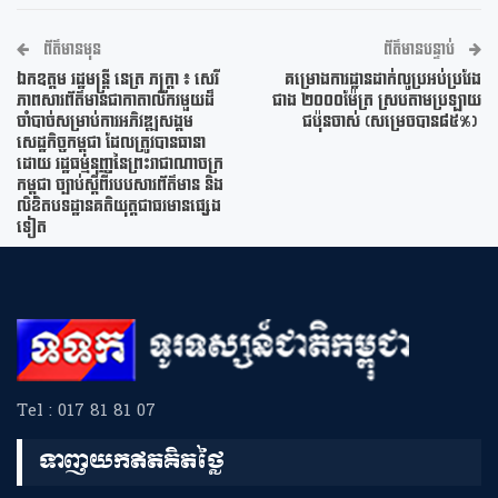
ព័ត៌មានមុន
ព័ត៌មានបន្ទាប់
ឯកឧត្តម រដ្ឋមន្ត្រី នេត្រ ភក្រ្តា ៖ សេរី
គម្រោងការដ្ឋានដាក់លូប្រអប់ប្រវែង
ភាពសារព័ត៌មានជាកាតាលីករមួយដ៏
ជាង ២០០០ម៉ែត្រ ស្របតាមប្រឡាយ
ចាំបាច់សម្រាប់ការអភិវឌ្ឍសង្គម
ជប៉ុនចាស់ (សម្រេចបាន៨៥%)
សេដ្ឋកិច្ចកម្ពុជា ដែលត្រូវបានធានា
ដោយ រដ្ឋធម្មនុញ្ញនៃព្រះរាជាណាចក្រ
កម្ពុជា ច្បាប់ស្តីពីរបបសារព័ត៌មាន និង
លិខិតបទដ្ឋានគតិយុត្តជាធរមានផ្សេង
ទៀត
Tel : 017 81 81 07
ទាញយកឥតគិតថ្លៃ