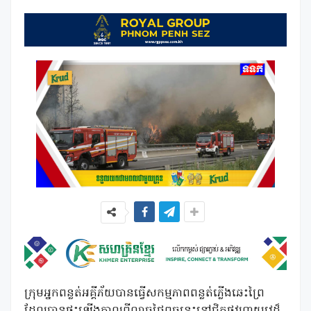
ក្រុមអ្នកពន្លត់អគ្គីភ័យបានធ្វើសកម្មភាពពន្លត់ភ្លើងឆេះព្រៃ
ដែលបានផ្ទុះឡើងកាលពីល្ងាចថ្ងៃពុធនេះនៅជិតផ្លូវហាយវេដ៏