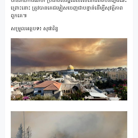
បានរាយការណ៍ថា ប្រជាពលរដ្ឋដែលរស់នៅជិតតំបន់ភ្លើងឆេះ
ព្រោះនោះ ត្រូវបានគេជម្លៀសចេញជាបន្ទាន់ដើម្បីសុវត្ថិភាព
ពួកគេ៕
សម្រួលអត្ថបទ៖ សុផារិន្ទ