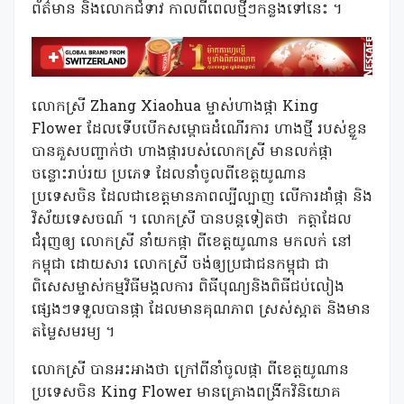
ព័ត៌មាន និងលោកជំទាវ កាលពីពេលថ្មីៗកន្លងទៅនេះ ។
លោកស្រី Zhang Xiaohua ម្ចាស់ហាងផ្កា King
Flower ដែលទើបបើកសម្ពោធដំណើរការ ហាងថ្មី របស់ខ្លួន
បានគួសបញ្ចាក់ថា ហាងផ្ការបស់លោកស្រី មានលក់ផ្កា
ចន្លោះរាប់រយ ប្រភេទ ដែលនាំចូលពីខេត្តយូណាន
ប្រទេសចិន ដែលជាខេត្តមានភាពល្បីល្បាញ លើការដាំផ្កា និង
វិស័យទេសចណ៍ ។ លោកស្រី បានបន្តទៀតថា
កត្តាដែល
ជំរុញឲ្យ លោកស្រី នាំយកផ្កា ពីខេត្តយូណាន មកលក់ នៅ
កម្ពុជា ដោយសារ លោកស្រី ចង់ឲ្យប្រជាជនកម្ពុជា ជា
ពិសេសម្ចាស់កម្មវិធីមង្គលការ ពិធីបុណ្យនិងពិធីជប់លៀង
ផ្សេងៗទទួលបានផ្កា ដែលមានគុណភាព ស្រស់ស្អាត និងមាន
តម្លៃសមរម្យ ។
លោកស្រី បានអះអាងថា ក្រៅពីនាំចូលផ្កា ពីខេត្តយូណាន
ប្រទេសចិន King Flower មានគ្រោងពង្រីកវិនិយោគ