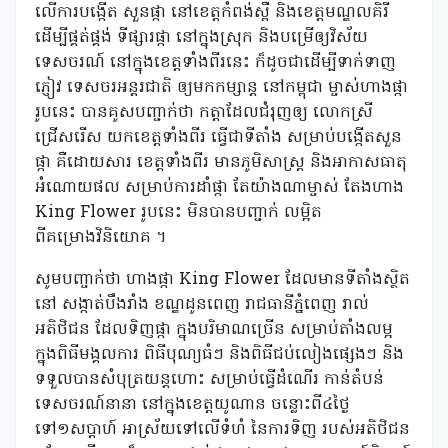
លើការបង្កើត សួនផ្កា នៅខេត្តកំពង់ស្ពឺ និងខេត្តមណ្ឌលគិរី
ដើម្បីផ្គត់ផ្គង់ ទីផ្សារផ្កា នៅក្នុងស្រុក និងបម្រើឲ្យវិស័យ
ទេសចរណ៍ នៅក្នុងខេត្តទាំងពីរនេះ ក៏ដូចជាដើម្បីទាក់ទាញ
ភ្ញៀវ ទេសចរអន្តរជាតិ ឲ្យមកកម្សាន្ត នៅកម្ពុជា ម្ចាស់ហាងផ្កា
រូបនេះ បានគូសបញ្ជាក់ថា កត្តាដែលជំរុញឲ្យ លោកស្រី
ជ្រើសរើស យកខេត្តទាំងពីរ ធ្វើជាទីតាំង សម្រាប់បង្កើតសួន
ផ្កា គឺដោយសារ ខេត្តទាំងពីរ មានភូមិសាស្ត្រ និងអាកាសធាតុ
អំណោយផល សម្រាប់ការដាំផ្កា តែយ៉ាងណាម្ចាស់ តែងហាង
King Flower រូបនេះ មិនបានបញ្ជាក់ លម្អិត
ពីគម្រោងវិនិយោគ ។
សូមបញ្ចាក់ថា ហាងផ្កា King Flower ដែលមានទីតាំងស្ថិត
នៅ សង្កាត់បឹងរាំង ខណ្ឌដូនពេញ រាជធានីភ្នំពេញ រាល់
អតិថិជន ដែលទិញផ្កា ក្នុងបរិមាណច្រើន សម្រាប់តាំងលម្អ
ក្នុងពិធីមង្គលការ ពិធីបុណ្យធំៗ និងពិធីជប់លៀងផ្សេងៗ និង
ទទួលបានសំបុត្រយន្តហោះ សម្រាប់ធ្វើដំណើរ កាន់តំបន់
ទេសចរណ៍នានា នៅក្នុងខេត្តយូណាន ចន្លោះពី៤ថ្ងៃ
ទៅ១សប្ដាហ៍ អាស្រ័យទៅលើទំហំ នៃការទិញ របស់អតិថិជន