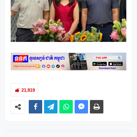
21,919