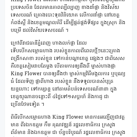
ប្រទេសចិន ដែលមានភាពល្បីល្បាញ ខាងដាំផ្កា និងវិស័យ
ទេសចរណ៍ គ្រោងបោះទុនវិនិយោគ លើការដាំផ្កា នៅខេត្ត
កំពង់ស្ពឺ និងខេត្តមណ្ឌលគិរី ដើម្បីផ្គត់ផ្គង់ទីផ្សារ ក្នុងស្រុក និង
បម្រើ ដល់វិស័យទេសចរណ៍ ។
ក្រៅពីរាជធានីភ្នំពេញ ហាងលក់ផ្កា ដែល
ទើបបើកសម្ពោធហាង របស់ខ្លួនកាលពីពេលថ្មីៗនេះគ្រោង
ពង្រីកសាខា របស់ខ្លួន ទៅកាន់បណ្ដាខេត្ត ផ្សេងៗ ជាពិសេស
គឺខេត្តសៀមរាបតែម្តង បើតាមការឲ្យដឹងពី ម្ចាស់ហាងផ្កា
King Flower បានឲ្យដឹងថា ម្ចាស់កម្មវិធីមង្គលការ ឬបុណ្យ
ធំ ដែលទិញ ផ្កាពីហាង របស់ខ្លួន នឹងទទួលបានសំបុត្រ
យន្តហោះ ទៅកម្សាន្ត នៅតាមតំបន់ទេសចរណ៍នានា ក្នុង
ខេត្តយូណានចន្លោះពី ៤ថ្ងៃទៅ១សប្ដាហ៍ និងកាដូ ជា
ច្រើនថែមទៀត ។
ពិធីបើកសម្ពោធហាង King Flower មានការអញ្ជើញជាវត្ត
មាន ពីរឯកឧត្តម កឹម គុណវឌ្ឍន៍ រដ្ឋលេខាធិការ ក្រសួង
ព័ត៌មាន និងឯកឧត្តម ជា ច័ន្ទបរិបូរណ៍ រដ្ឋលេខាធិការ ក្រសួង