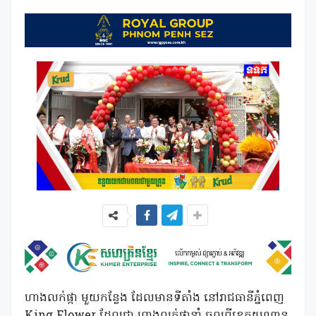
ហាងលក់ផ្កា មួយកន្លែង ដែលមានទីតាំង នៅរាជធានីភ្នំពេញ
King Flower ដែលជា ហាងលក់ផ្កានាំ ចូលពីខេត្តយូណាន