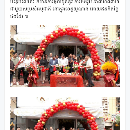
បន្ថែមលើនេះ ក៏មានការផ្តល់ជូននូវ ការថតរូប អាពាហ៍ពិពាហ៍
ជាមួយសម្រស់ធម្មជាតិ នៅក្នុងខេត្តយូណាន ដោយឥតគិតថ្លៃ
ផងដែរ ៕