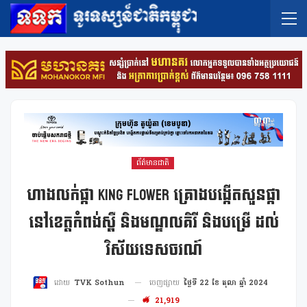
ព័ត៌មានជាតិ
ហាងលក់ផ្កា King Flower គ្រោងបង្កើតសួនផ្កា
នៅខេត្តកំពង់ស្ពឺ និងមណ្ឌលគិរី និងបម្រើ ដល់
វិស័យទេសចរណ៍
ចេញផ្សាយ
ថ្ងៃទី 22 ខែ តុលា ឆ្នាំ 2024
ដោយ
TVK Sothun
21,919