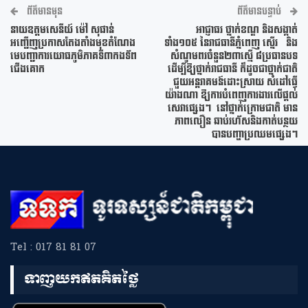
ព័ត៌មានមុន
ព័ត៌មានបន្ទាប់
នាយឧត្តមសេនីយ៍ ម៉ៅ សុផាន់
អាជ្ញាធរ ថ្នាក់ខណ្ឌ និងសង្កាត់
អញ្ជើញប្រកាសតែងតាំងមុខតំណែង
ទាំង១០៥ នៃរាជធានីភ្នំពេញ ស្នេីរ និង
មេបញ្ជាការយោធភូមិភាគទី៣កងទ័ព
សំណូមពរចំនួន២៣ស្មើ ៨ប្រធានបទ
ជើងគោក
ដើម្បីឱ្យថ្នាក់រាជធានី ក៏ដូចជាថ្នាក់ជាតិ
ជួយអន្តរាគមន៍ដោះស្រាយ សំដៅធ្វើ
យ៉ាងណា ឱ្យការបំពេញការងារលើផ្តល់
សេវាផ្សេងៗ នៅថ្នាក់ក្រោមជាតិ មាន
ភាពលឿន ឆាប់រហ័សនិងកាត់បន្ថយ
បានបញ្ហាប្រឈមផ្សេងៗ
Tel : 017 81 81 07
ទាញយកឥតគិតថ្លៃ