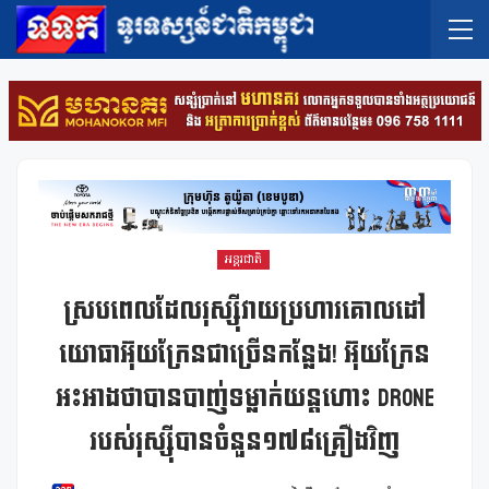
អន្តរជាតិ
ស្របពេលដែលរុស្ស៊ីវាយប្រហារគោលដៅ
យោធាអ៊ុយក្រែនជាច្រើនកន្លែង! អ៊ុយក្រែន
អះអាងថាបានបាញ់ទម្លាក់យន្តហោះ Drone
របស់រុស្ស៊ីបានចំនួន១៧៨គ្រឿងវិញ