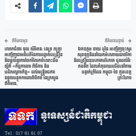
ព័ត៌មានមុន
ព័ត៌មានបន្ទាប់
លោកជំទាវ ទុយ សិរីរតន: នេត្រ ភក្រ្តា
ឯកឧត្តម ចាយ បូរិន អញ្ជើញចុះសួរ
អញ្ជើញជាអធិបតីនៃការបង្ហាត់បង្រៀន
សុខទុក្ខនិងនាំយកអំណោយជាថវិកា
និងផ្តល់នូវការចែករំលែកចំណេះដឹង
និងគ្រឿងឧបភោគបរិភោគ ជូនដល់វីរៈ
ស្តីពី «កិច្ចការងារ ពិធីការ និង
កងទ័ព ដែលកំពុងឈរជើងនៅតាម
បដិសណ្ឋារកិច្ច» ដល់មន្ត្រីរាជការ
បន្ទាត់ព្រំដែន កម្ពុជា-ថៃ ក្នុងខេត្ត
ទទួលបន្ទុកការងារពិធីការ នៃក្រសួង
ព្រះវិហារ
ព័ត៌មាន,
Tel : 017 81 81 07