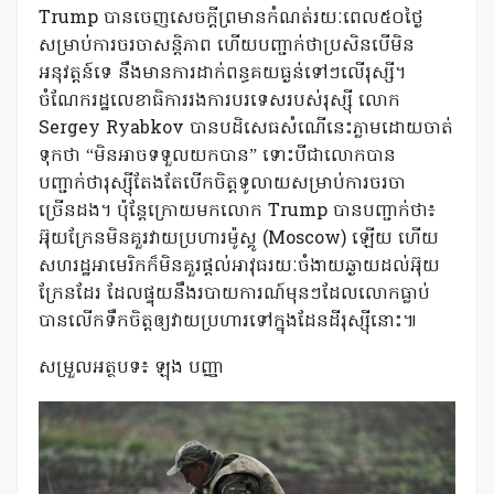
Trump បានចេញសេចក្តីព្រមានកំណត់រយៈពេល៥០ថ្ងៃ
សម្រាប់ការចរចាសន្តិភាព ហើយបញ្ជាក់ថាប្រសិនបើមិន
អនុវត្តន៍ទេ នឹងមានការដាក់ពន្ធគយធ្ងន់ទៅៗលើរុស្សី។
ចំណែករដ្ឋលេខាធិការរងការបរទេសរបស់រុស្ស៊ី លោក
Sergey Ryabkov បានបដិសេធសំណើនេះភ្លាមដោយចាត់
ទុកថា “មិនអាចទទួលយកបាន” ទោះបីជាលោកបាន
បញ្ជាក់ថារុស្ស៊ីតែងតែបើកចិត្តទូលាយសម្រាប់ការចរចា
ច្រើនដង។ ប៉ុន្តែក្រោយមកលោក Trump បានបញ្ជាក់ថា៖
អ៊ុយក្រែនមិនគួរវាយប្រហារម៉ូស្គូ (Moscow) ឡើយ ហើយ
សហរដ្ឋអាមេរិកក៏មិនគួរផ្ដល់អាវុធរយៈចំងាយឆ្ងាយដល់អ៊ុយ
ក្រែនដែរ ដែលផ្ទុយនឹងរបាយការណ៍មុនៗដែលលោកធ្លាប់
បានលើកទឹកចិត្តឲ្យវាយប្រហារទៅក្នុងដែនដីរុស្ស៊ីនោះ៕
សម្រួលអត្ថបទ៖ ឡុង បញ្ញា