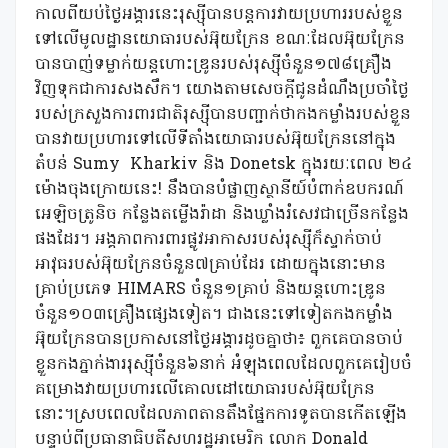
កាលពីយប់ថ្ងៃអង្គារនេះរុស្ស៊ីបានបន្តការវាយប្រហាររបស់ខ្លួន
ទៅលើមូលដ្ឋានយោធារបស់អ៊ុយក្រែន ខណៈដែលអ៊ុយក្រែន
បានបាញ់ទម្លាក់យន្តហោះឌ្រូនរបស់រុស្ស៊ីចំនួន១៧៨គ្រឿង
វិញទុកជាការសងសឹក។ យោងតាមសេចក្តីជូនដំណឹងប្រចាំថ្ងៃ
របស់ក្រសួងការពារជាតិរុស្ស៊ីបានបញ្ជាក់ថាកងកម្លាំងរបស់ខ្លួន
បានវាយប្រហារទៅលើទីតាំងយោធារបស់អ៊ុយក្រែននៅក្នុង
តំបន់ Sumy
Kharkiv និង Donetsk ក្នុងរយៈពេល ២៤
ម៉ោងចុងក្រោយនេះ! នឹងបានបំផ្លាញស្ថានីយ៍បំពាក់ឧបករណ៍
អេឡិចត្រូនិច កន្លែងតម្លើងរ៉ាដា និងឃ្លាំងរំសេវជាច្រើនកន្លែង
ផងដែរ។ អង្គភាពការពារផ្លូវអាកាសរបស់រុស្ស៊ីក៏ស្ទាក់ចាប់
អាវុធរបស់អ៊ុយក្រែនចំនួន៧គ្រាប់ដែរ ដោយក្នុងនោះមាន
គ្រាប់ប្រភេទ HIMARS ចំនួន១គ្រាប់ និងយន្តហោះឌ្រូន
ចំនួន១០៣គ្រឿងផ្សេងទៀត។ ជាងនេះទៅទៀតកងកម្លាំង
អ៊ុយក្រែនបានប្រកាសនៅថ្ងៃអង្គារដូចគ្នាថា៖ ពួកគេបានចាប់
ខ្លួនកងភ្នាក់ងាររុស្ស៊ីចំនួន៦នាក់ អំឡុងពេលដែលពួកគេរៀបចំ
គម្រោងវាយប្រហារលើគោលដៅយោធារបស់អ៊ុយក្រែន
នោះ។ស្របពេលដែលភាពតានតឹងផ្នែកការទូតបានកើតឡើង
បន្ទាប់ពីប្រធានាធិបតីសហរដ្ឋអាមេរិក លោក Donald