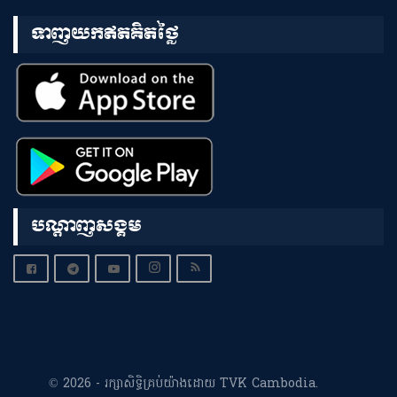
ទាញយកឥតគិតថ្លៃ
បណ្តាញសង្គម
© 2026 - រក្សាសិទ្ធិគ្រប់យ៉ាងដោយ TVK Cambodia.