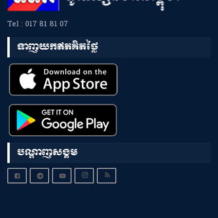
Tel : 017 81 81 07
ទាញយកឥតគិតថ្លៃ
បណ្តាញសង្គម