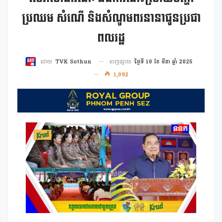
ប្រឈម សំណើ និងសំណូមពរនានាជូនប្រជា
ពលរដ្ឋ
ចេញផ្សាយ
ថ្ងៃទី 10 ខែ មីនា ឆ្នាំ 2025
ដោយ
TVK Sothun
1,092