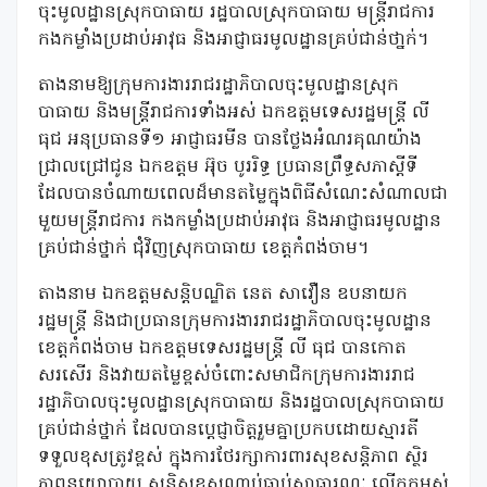
ចុះមូលដ្ឋានស្រុកបាធាយ រដ្ឋបាលស្រុកបាធាយ មន្រ្តីរាជការ
កងកម្លាំងប្រដាប់អាវុធ និងអាជ្ញាធរមូលដ្ឋានគ្រប់ជាន់ថា្នក់។
តាងនាមឱ្យក្រុមការងាររាជរដ្ឋាភិបាលចុះមូលដ្ឋានស្រុក
បាធាយ និងមន្រ្តីរាជការទាំងអស់ ឯកឧត្តមទេសរដ្ឋមន្រ្តី លី
ធុជ អនុប្រធានទី១ អាជ្ញាធរមីន បានថ្លែងអំណរគុណយ៉ាង
ជ្រាលជ្រៅជូន ឯកឧត្តម អ៊ុច បូររិទ្ធ ប្រធានព្រឹទ្ធសភាស្តីទី
ដែលបានចំណាយពេលដ៏មានតម្លៃក្នុងពិធីសំណេះសំណាលជា
មួយមន្រ្តីរាជការ កងកម្លាំងប្រដាប់អាវុធ និងអាជ្ញាធរមូលដ្ឋាន
គ្រប់ជាន់ថ្នាក់ ជុំវិញស្រុកបាធាយ ខេត្តកំពង់ចាម។
តាងនាម ឯកឧត្តមសន្តិបណ្ឌិត នេត សាវឿន ឧបនាយក
រដ្ឋមន្រ្តី និងជាប្រធានក្រុមការងាររាជរដ្ឋាភិបាលចុះមូលដ្ឋាន
ខេត្តកំពង់ចាម ឯកឧត្តមទេសរដ្ឋមន្រ្តី លី ធុជ បានកោត
សរសើរ និងវាយតម្លៃខ្ពស់ចំពោះសមាជិកក្រុមការងាររាជ
រដ្ឋាភិបាលចុះមូលដ្ឋានស្រុកបាធាយ និងរដ្ឋបាលស្រុកបាធាយ
គ្រប់ជាន់ថ្នាក់ ដែលបានប្តេជ្ញាចិត្តរួមគ្នាប្រកបដោយស្មារតី
ទទួលខុសត្រូវខ្ពស់ ក្នុងការថែរក្សាការពារសុខសន្តិភាព ស្ថិរ
ភាពនយោបាយ សន្តិសុខសណ្តាប់ធ្នាប់សាធារណៈ លើកកម្ពស់