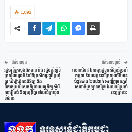
1,092
ព័ត៌មានមុន
ព័ត៌មានបន្ទាប់
រដ្ឋមន្ត្រីក្រសួងព័ត៌មាន និង រដ្ឋមន្ត្រីស្តីទី
លោកជំទាវ ឯកអគ្គរដ្ឋទូតសឹង្ហបុរីប្រចាំ
ក្រសួងវប្បធម៌និងវិចិត្រសិល្បៈជួបប្រជុំ
កម្ពុជា និងបងប្អូននារីក្រសួងព័ត៌មាន
គ្នា ដើម្បីធ្វើការពិនិត្យ និង
ចំនួនជាង ២០០នាក់ អញ្ចើញមកភ្លក់
ពិភាក្សាលើសេចក្តីព្រាងអនុក្រឹត្យស្តីពី
រសជាតិក្រឡានថ្មគ្រែ ដែលល្បីប្រចាំ
ការរៀបចំ និងប្រព្រឹត្តទៅរបស់ក្រសួង
ខេត្តក្រចេះ
ទាំងពីរ