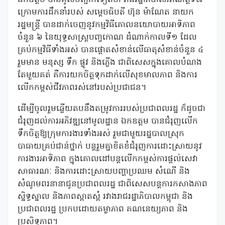
ឯកឧត្តម បានគូសបញ្ជាក់ទៀតថា រាជរដ្ឋាភិបាលអាណត្តិទី៧
ក្រោមការដឹកនាំរបស់ សម្តេចធិបតី ហ៊ុន ម៉ាណែត នាយក
រដ្ឋមន្រ្តី បានដាក់ចេញនូវកម្មវិធីគោលនយោបាយអាទិភាព
ចំនួន ៦ នៃយុទ្ធសាស្ត្របញ្ចកោណ ដំណាក់កាលទី១ ដែល
គ្រប់កម្មវិធីទាំងអស់ បានផ្តោតសំខាន់លើធាតុសំខាន់ចំនួន ៤
រួមមាន មនុស្ស ទឹក ផ្លូវ និងភ្លើង ជាពិសេសក្នុងគោលបំណង
តែមួយគត់ គឺការយកចិត្តទុកដាក់លើសុខមាលភាព និងការ
លើកកម្ពស់ជីវភាពរស់នៅរបស់ប្រជាជន។
ដើម្បីចូលរួមឆ្លើយតបនឹងតម្រូវការរបស់ប្រជាពលរដ្ឋ ក៏ដូចជា
ជំរុញដល់ការអភិវឌ្ឍនៅមូលដ្ឋាន ឯកឧត្តម បានជំរុញលើក
ទឹកចិត្តឱ្យក្រុមការងារទាំងអស់ រួមជាមួយរដ្ឋបាលស្រុក
បាធាយគ្រប់ជាន់ថ្នាក់ បន្តរួមគ្នាខិតខំជំរុញការដោះស្រាយនូវ
ការងារអាទិភាព ក្នុងគោលដៅបន្តលើកកម្ពស់ការផ្តល់សេវា
សាធារណៈ និងការដោះស្រាយបញ្ហាប្រឈម សំណើ និង
សំណូមពរនានាជូនប្រជាពលរដ្ឋ ជាពិសេសបន្តការកសាងភាព
ស្និទ្ធស្នាល និងភាពស្អាតស្អំ រវាងរាជរដ្ឋាភិបាលកម្ពុជា និង
ប្រជាពលរដ្ឋ ប្រកបដោយតម្លាភាព គណនេយ្យភាព និង
ប្រសិទ្ធភាព។