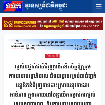
ព័ត៌មានជាតិ
ស្ថាប័នថ្នាក់ជាតិជំរុញលើកទឹកចិត្តឱ្យក្រុម
ការងាររាជរដ្ឋាភិបាល និងអាជ្ញាធរគ្រប់ជាន់ថា្នក់
បន្តខិតខំជំរុញការដោះស្រាយនូវការងារ
អាទិភាព ក្នុងគោលដៅបន្តលើកកម្ពស់ការផ្តល់
សេវាសាធារណៈ និងការដោះស្រាយបញ្ហា