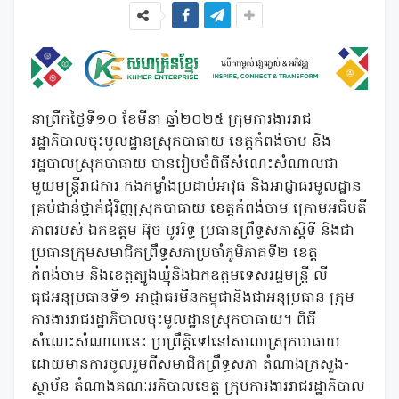
នាព្រឹកថ្ងៃទី១០ ខែមីនា ឆ្នាំ២០២៥ ក្រុមការងាររាជ
រដ្ឋាភិបាលចុះមូលដ្ឋានស្រុកបាធាយ ខេត្តកំពង់ចាម និង
រដ្ឋបាលស្រុកបាធាយ បានរៀបចំពិធីសំណេះសំណាលជា
មួយមន្រ្តីរាជការ កងកម្លាំងប្រដាប់អាវុធ និងអាជ្ញាធរមូលដ្ឋាន
គ្រប់ជាន់ថ្នាក់ជុំវិញស្រុកបាធាយ ខេត្តកំពង់ចាម ក្រោមអធិបតី
ភាពរបស់ ឯកឧត្តម អ៊ុច បូររិទ្ធ ប្រធានព្រឹទ្ធសភាស្តីទី និងជា
ប្រធានក្រុមសមាជិកព្រឹទ្ធសភាប្រចាំភូមិភាគទី២ ខេត្ត
កំពង់ចាម និងខេត្តត្បូងឃ្មុំនិងឯកឧត្តមទេសរដ្ឋមន្រ្តី លី
ធុជអនុប្រធានទី១ អាជ្ញាធរមីនកម្ពុជានិងជាអនុប្រធាន ក្រុម
ការងាររាជរដ្ឋាភិបាលចុះមូលដ្ឋានស្រុកបាធាយ។ ពិធី
សំណេះសំណាលនេះ ប្រព្រឹត្តិទៅនៅសាលាស្រុកបាធាយ
ដោយមានការចូលរួមពីសមាជិកព្រឹទ្ធសភា តំណាងក្រសួង-
ស្ថាប័ន តំណាងគណៈអភិបាលខេត្ត ក្រុមការងាររាជរដ្ឋាភិបាល