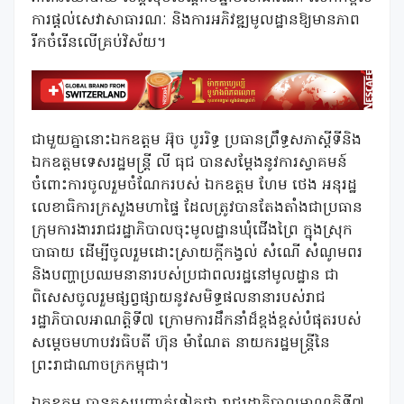
ការផ្តល់សេវាសាធារណៈ និងការអភិវឌ្ឍមូលដ្ឋានឱ្យមានភាព
រីកចំរើនលើគ្រប់វិស័យ។
ជាមួយគ្នានោះឯកឧត្តម អ៊ុច បូររិទ្ធ ប្រធានព្រឹទ្ធសភាស្តីទីនិង
ឯកឧត្តមទេសរដ្ឋមន្រ្តី លី ធុជ បានសម្តែងនូវការស្វាគមន៍
ចំពោះការចូលរួមចំណែករបស់ ឯកឧត្តម ហែម ថេង អនុរដ្ឋ
លេខាធិការក្រសួងមហាផ្ទៃ ដែលត្រូវបានតែងតាំងជាប្រធាន
ក្រុមការងាររាជរដ្ឋាភិបាលចុះមូលដ្ឋានឃុំជើងព្រៃ ក្នុងស្រុក
បាធាយ ដើម្បីចូលរួមដោះស្រាយក្តីកង្វល់ សំណើ សំណូមពរ
និងបញ្ហាប្រឈមនានារបស់ប្រជាពលរដ្ឋនៅមូលដ្ឋាន ជា
ពិសេសចូលរួមផ្សព្វផ្សាយនូវសមិទ្ធផលនានារបស់រាជ
រដ្ឋាភិបាលអាណត្តិទី៧ ក្រោមការដឹកនាំដ៏ខ្ពង់ខ្ពស់បំផុតរបស់
សម្តេចមហាបវរធិបតី ហ៊ុន ម៉ាណែត នាយករដ្ឋមន្រ្តីនៃ
ព្រះរាជាណាចក្រកម្ពុជា។