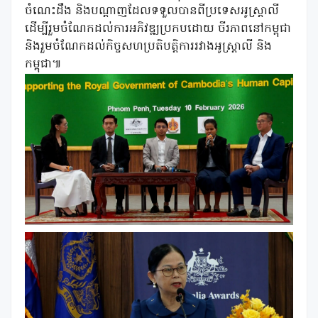
ចំណេះដឹង និងបណ្តាញដែលទទួលបានពីប្រទេសអូស្ត្រាលី
ដើម្បីរួមចំណែកដល់ការអភិវឌ្ឍប្រកបដោយ ចីរភាពនៅកម្ពុជា
និងរួមចំណែកដល់កិច្ចសហប្រតិបត្តិការរវាងអូស្ត្រាលី និង
កម្ពុជា៕