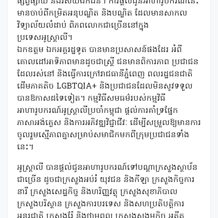
ផ្សព្វផ្សាយ និងវិស័យឯកជន។ ការផ្ដល់ជូនអាហារូបករណ៍នេះ
មានចាប់ពីកម្រិតអនុបណ្ឌិត និងបណ្ឌិត ដែលមានសាកល
វិទ្យាល័យលំដាប់ ពិភពលោកជាច្រើននៅក្នុង
ប្រទេសអូស្ត្រាលី។
ឯកឧត្តម ឯកអគ្គរដ្ឋទូត បានមានប្រសាសន៍ផងដែរ អំពី
គោលដៅអាទិភាពមានដូចជាស្ត្រី ជនមានពិការភាព ប្រជាជន
ដែលរស់នៅ និងធ្វើការក្រៅរាជធានីភ្នំពេញ ពលរដ្ឋជនជាតិ
ដើមភាគតិច LGBTQIA+ និងប្រជាជនដែលមិនសូវទទួល
បានឱកាសដទៃទៀត។ កម្មវិធីសមធម៌របស់កម្មវិធី
អាហារូបករណ៍អូស្ត្រាលីប្រចាំកម្ពុជា ផ្តល់ការគាំទ្រផ្នែក
ភាសាអង់គ្លេស និងការអភិវឌ្ឍវិជ្ជាជីវៈ ដើម្បីសម្រួលឱ្យមានការ
ចូលរួមស្មើភាពគ្នាសម្រាប់សមាជិកមកពីក្រុមប្រជាជនទាំង
នេះ។
អូស្ត្រាលី បានផ្ដល់ជូនអាហារូបករណ៍ទៅបណ្តាក្រសួងស្ថាប័ន
ជាច្រើន ដូចជាក្រសួងអប់រំ យុវជន និងកីឡា ក្រសួងកិច្ចការ
នារី ក្រសួងសេដ្ឋកិច្ច និងហរិញ្ញវត្ថុ ក្រសួងសុខាភិបាល
ក្រសួងបរិស្ថាន ក្រសួងការបរទេស និងសហប្រតិបត្តិការ
អន្តរជាតិ ក្រសួងរ៉ែ និងថាមពល ក្រសួងសង្គមកិច្ច អតីត