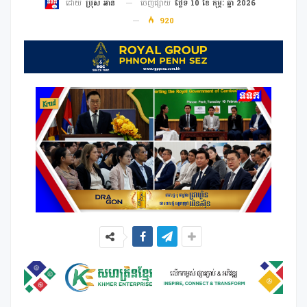
ចេញផ្សាយ
ថ្ងៃទី 10 ខែ កុម្ភៈ ឆ្នាំ 2026
ដោយ
ប្រុស អាន
920