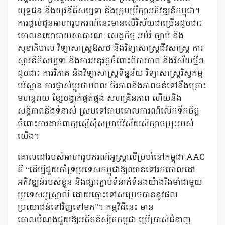
យុទ្ធជន និងយុវនីតិសម្បទា និងក្រុមប្រឹក្សាអភិវឌ្ឍន៍កម្ពុជា។
ការផ្ដល់ជូនអាហារូបករណ៍នេះមានលើវិស័យជាច្រើនដូចជា៖
គោលនយោបាយសាធារណ: សេដ្ឋកិច្ច អប់រំ ច្បាប់ និង
សុខាភិបាល វិទ្យាសាស្រ្តឱសថ និងវិទ្យាសាស្រ្តជីវសាស្រ្ត ការ
ស្តារនីតិសម្បទា និងការអនុវត្តចំពោះពិការភាព និងវិស័យថ្មីៗ
ដូចជា៖ ការវិភាគ និងវិទ្យាសាស្រ្តទិន្នន័យ វិទ្យាសាស្រ្តវិស្វកម្ម
បរិស្ថាន ការផ្លាស់ប្តូរថាមពល ចីរភាពនិងភាពធន់ទៅនឹងគ្រោះ
មហន្តរាយ ខ្សែចង្វាក់ផ្គត់ផ្គង់ សហគ្រិនភាព ហើយនិង
សន្តិភាពនិងទំនាស់ ស្របទៅតាមគោលការណ៍លើកទឹកចិត្ត
ចំពោះការដាក់ពាក្យសើ្នសុំសម្រាប់វិស័យសិក្សាចម្រុះរបស់
យើង។
គោលដៅរបស់អាហារូបករណ៍អូស្ត្រាលីប្រចាំនៅកម្ពុជា AAC
គឺ “ដើម្បីជួយគាំទ្រប្រទេសកម្ពុជាឱ្យឈានទៅរកគោលដៅ
អភិវឌ្ឍន៍របស់ខ្លួន និងផ្សារភ្ជាប់ទំនាក់ទំនងយ៉ាងរឹងមាំជាមួយ
ប្រទេសអូស្ត្រាលី ដោយឆ្ពោះទៅសម្រេចបាននូវផល
ប្រយោជន៍ទៅវិញទៅមក”។ កម្មវិធីនេះ មាន
គោលបំណងជួយឱ្យអតីតនិស្សិតកម្ពុជា ប្រើប្រាស់ជំនាញ