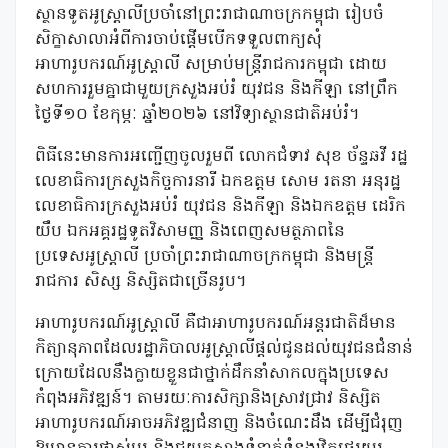
ស្ថានទូតអូស្ត្រាលីប្រចាំនៅព្រះរាជាណាចក្រកម្ពុជា រៀបចំ
សិក្ខាសាលាអំពីការចាប់ផ្តើមបើកទទួលពាក្យសុំ
អាហារូបករណ៍អូស្ត្រាលី សម្រាប់មន្ត្រីរាជការកម្ពុជា ដោយ
សហការរួមគ្នាជាមួយក្រសួងអប់រំ យុវជន និងកីឡា នៅព្រឹក
ថ្ងៃទី១០ ខែកុម្ភៈ ឆ្នាំ២០២៦ នៅវិទ្យាស្ថានជាតិអប់រំ។
ពិធីនេះមានការអញ្ជើញចូលរួមពី លោកជំទាវ សុខ ច័ន្ទឆវី រដ្ឋ
លេខាធិការក្រសួងកិច្ចការនារី ឯកឧត្តម សោម រតនា អនុរដ្ឋ
លេខាធិការក្រសួងអប់រំ យុវជន និងកីឡា និងឯកឧត្តម ដេរិក
យឹប ឯកអគ្គរដ្ឋទូតវិសាមញ្ញ និងពេញសមត្ថភាពនៃ
ប្រទេសអូស្ត្រាលី ប្រចាំព្រះរាជាណាចក្រកម្ពុជា និងមន្ត្រី
រាជការ សិស្ស និស្សិតជាច្រើនរូប។
អាហារូបករណ៍អូស្ត្រាលី គឺជាអាហារូបករណ៍អន្តរជាតិដ៏មាន
កិត្យានុភាពដែលរដ្ឋាភិបាលអូស្ត្រាលីផ្តល់ជូនដល់យុវជនជំនាន់
ក្រោយដែលនឹងក្លាយខ្លួនជាថ្នាក់ដឹកនាំសាកលក្នុងប្រទេស
កំពុងអភិវឌ្ឍន៍។ តាមរយៈការសិក្សានិងស្រាវជ្រាវ និស្សិត
អាហារូបករណ៍អាចអភិវឌ្ឍជំនាញ និងចំណេះដឹង ដើម្បីជំរុញ