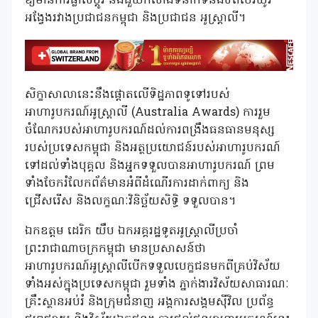
ឱ្យមានការផ្លាស់ប្តូរ និងជួយកសាងទំនាក់ទំនងឋិតថេរយូរ
អង្វែងរវាងប្រជាជនកម្ពុជា និងប្រជាជន អូស្ត្រាលី។
សិក្ខាសាលានេះនឹងផ្តោតលើទិដ្ឋភាពទូទៅរបស់
អាហារូបករណ៍អូស្ត្រាលី (Australia Awards) ការរួម
ចំណែករបស់អាហារូបករណ៍ដល់ការពង្រឹងធនធានមនុស្ស
របស់ប្រទេសកម្ពុជា និងអត្ថប្រយោជន៍របស់អាហារូបករណ៍
ទៅដល់ទាំងបុគ្គល និងអ្នកទទួលបានអាហារូបករណ៍ ព្រម
ទាំងចែករំលែកព័ត៌មានអំពីដំណើរការដាក់ពាក្យ និង
ជ្រើសរើស និងលក្ខណៈវិនិច្ឆ័យសិទ្ធិ ទទួលបាន។
ឯកឧត្តម ដេរិក យឹប ឯកអគ្គរដ្ឋទូតអូស្ត្រាលីប្រចាំ
ព្រះរាជាណាចក្រកម្ពុជា មានប្រសាសន៍ថា
អាហារូបករណ៍អូស្ត្រាលីបើកទទួលបេក្ខជនមកពីគ្រប់វិស័យ
ទាំងអស់ក្នុងប្រទេសកម្ពុជា រួមទាំង ភ្នាក់ងារវិស័យសាធារណៈ
គ្រឹះស្ថានអប់រំ និងក្រុមជំនាញ អង្គការសង្គមស៊ីវិល ប្រព័ន្ធ