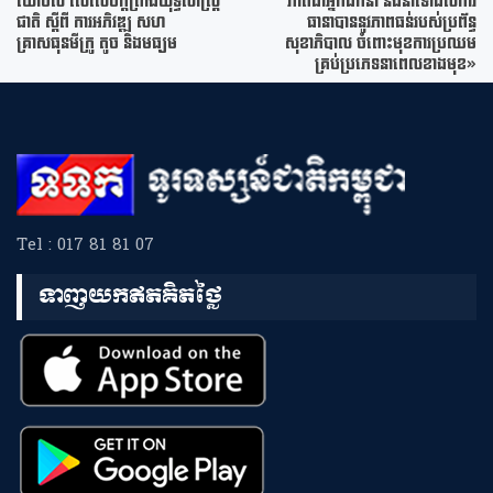
យោបល់ លើសេចក្តីព្រាងយុទ្ធសាស្ត្រ
ភាពជាអ្នកដឹកនាំ នឹងនាំទៅដល់ការ
ជាតិ ស្តីពី ការអភិវឌ្ឍ សហ
ធានាបាននូវភាពធន់របស់ប្រព័ន្ធ
គ្រាសធុនមីក្រូ តូច និងមធ្យម
សុខាភិបាល ចំពោះមុខការប្រឈម
គ្រប់ប្រភេទនាពេលខាងមុខ»
Tel : 017 81 81 07
ទាញយកឥតគិតថ្លៃ