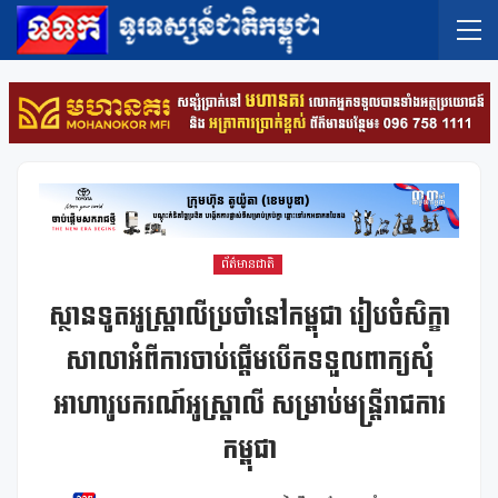
ព័ត៌មានជាតិ
ស្ថានទូតអូស្ត្រាលីប្រចាំនៅកម្ពុជា រៀបចំសិក្ខា
សាលាអំពីការចាប់ផ្តើមបើកទទួលពាក្យសុំ
អាហារូបករណ៍អូស្ត្រាលី សម្រាប់មន្ត្រីរាជការ
កម្ពុជា