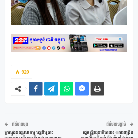
920
ព័ត៌មានមុន
ព័ត៌មានបន្ទាប់
ក្រសួងឧស្សាហកម្ម បន្តពិគ្រោះ
រដ្ឋមន្រ្តីសុខាភិបាល៖ «ការពង្រឹង