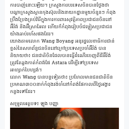
ការបាញ់នោះឡើយ។ ក្រសួងការបរទេសចិនបានថ្លែងថា
បណ្ដាក្រសួងស្ថានកុងស៊ុលនិងនាយកដ្ឋានមួយចំនួនៗ កំពុង
ប្រឹងប្រែងគ្រប់វិធីក្នុងការការពារសុវត្ថិភាពប្រជាជនចិននៅ
អ៊ីរ៉ង់ និងអ៊ីស្រាអែល ហើយក៏កំពុងរៀបចំជម្លៀសប្រជាជន
យ៉ាងឆាប់រហ័សផងដែរ។
យោងតាមលោក Wang Boyang អនុរដ្ឋលេខាធិការជាន់
ខ្ពស់នៃសហព័ន្ធជនចិននៅក្រៅប្រទេសប្រចាំអ៊ីរ៉ង់ បាន
និយាយថា៖ ជនជាតិចិនដែលបានធ្វើដំណើរចេញពីដីអ៊ីរ៉ង់
ត្រូវតែឆ្លងកាត់កំពង់ផែ Astara ដើម្បីទៅប្រទេស
អាហ្សាក់បៃហ្សង់។
លោក Wang បានបន្តទៀតថា៖ ប្រហែលមានជនជាតិចិន
ប្រមាណ៣០០នាក់កំពុងរង់ចាំនៅកំពង់ផែកាលពីថ្ងៃអង្គារ
កន្លងទៅដែរ។
សម្រួលអត្ថបទ៖ ឡុង បញ្ញា