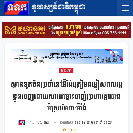
អន្តរជាតិ
ស្ថានទូតចិនប្រចាំនៅអ៊ីរ៉ង់ត្រៀមជម្លៀសពលរដ្ឋ
ខ្លួនចេញដោយសារជម្លោះបាញ់ប្រហារគ្នារវាង
អ៊ីស្រាអែល-អ៊ីរ៉ង់
ចេញផ្សាយ
ថ្ងៃទី 19 ខែ មិថុនា ឆ្នាំ 2025
ដោយ
ប្រុស អាន
1,188