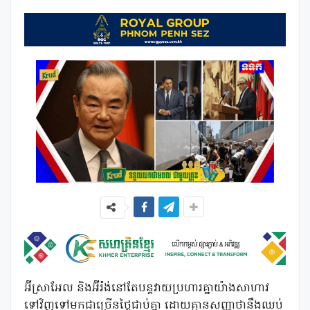
អ៊ីស្រាអែល និងអ៊ីរ៉ង់នៅតែបន្តវាយប្រហារគ្នាយ៉ាងសាហាវ
ទៅវិញទៅមកជាច្រើនថ្ងៃជាប់គ្នា ដោយគ្មានសញ្ញាថានឹងឈប់