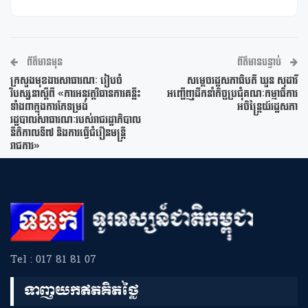
ព័ត៌មានមុន
ព័ត៌មានបន្ទាប់
ក្រសួងមុខងារសាធារណៈ រៀបចំ
សម្តេចរដ្ឋសភាធិបតី ឃួន សុដារី
វិបស្សនាស្តីពី «ការអនុវត្តវិធានការគន្លឹះ
អញ្ជើញដឹកនាំកិច្ចប្រជុំគណៈកម្មាធិការ
ទាំង៣ក្នុងការកែទម្រង់
អចិន្រ្តៃយ៍រដ្ឋសភា
រដ្ឋបាលសាធារណៈរបស់រាជរដ្ឋាភិបាល
នីតិកាលទី៧ និងការធ្វើជំរឿនមន្រ្តី
រាជការ»
Tel : 017 81 81 07
ទាញយកឥតគិតថ្លៃ