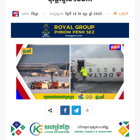
ចេញផ្សាយ
ថ្ងៃទី 18 ខែ កុម្ភៈ ឆ្នាំ 2025
1,527
ដោយ
វិចិត្រ