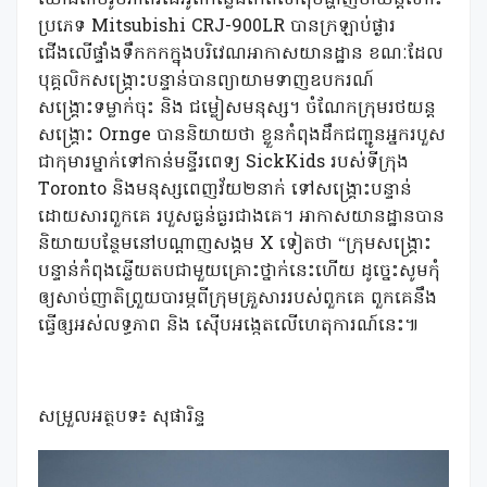
យោងតាមរូបភាពវីដេអូពីកន្លែងកើតហេតុបង្ហាញថាយន្តហោះ
ប្រភេទ Mitsubishi CRJ-900LR បានក្រឡាប់ផ្ងារ
ជើងលើផ្ទាំងទឹកកកក្នុងបរិវេណអាកាសយានដ្ឋាន ខណៈដែល
បុគ្គលិកសង្គ្រោះបន្ទាន់បានព្យាយាមទាញឧបករណ៍
សង្រ្គោះទម្លាក់ចុះ និង ជម្លៀសមនុស្ស។ ចំណែកក្រុមរថយន្ត
សង្គ្រោះ Ornge បាននិយាយថា ខ្លួនកំពុងដឹកជញ្ជូនអ្នករបួស
ជាកុមារម្នាក់ទៅកាន់មន្ទីរពេទ្យ SickKids របស់ទីក្រុង
Toronto និងមនុស្សពេញវ័យ២នាក់ ទៅសង្រ្គោះបន្ទាន់
ដោយសារពួកគេ របួសធ្ងន់ធ្ងរជាងគេ។ អាកាសយានដ្ឋានបាន
និយាយបន្ថែមនៅបណ្តាញសង្គម X ទៀតថា “ក្រុមសង្គ្រោះ
បន្ទាន់កំពុងឆ្លើយតបជាមួយគ្រោះថ្នាក់នេះហើយ ដូច្នេះសូមកុំ
ឲ្យសាច់ញាតិព្រួយបារម្ភពីក្រុមគ្រួសាររបស់ពួកគេ ពួកគេនឹង
ធ្វើឲ្សអស់លទ្ធភាព និង ស៊ើបអង្កេតលើហេតុការណ៍នេះ៕
សម្រួលអត្ថបទ៖ សុផារិន្ទ