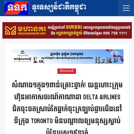
ព័ត៌មានជាតិ
សំណាង១ក្នុង១ពាន់គ្រោះថ្នាក់! យន្តហោះក្រុម
ហ៊ុនអាកាសចរណ៍កាណាដា Delta Airlines
ជិតចុះចតស្រាប់តែធ្លាក់ចុះក្រឡាប់ផ្ងារជើងនៅ
ទីក្រុង Toronto មិនបណ្តាលឲ្យមនុស្សស្លាប់
ប៉ុន្តែរបួស១៩នាក់