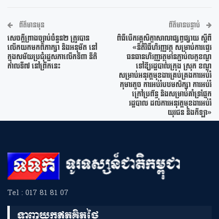
ព័ត៌មានមុន
ព័ត៌មានបន្ទាប់
សេចក្តីព្រាងច្បាប់ចំនួន២ ត្រូវបាន
ពិធីបើកវគ្គសិក្ខាសាលាផ្សព្វផ្សាយ ស្ដីពី
លើកយកមកពិភាក្សា និងអនុម័ត នៅ
«នីតិវិធីហិរញ្ញវត្ថុ សម្រាប់ការផ្ទេរ
ក្នុងសម័យប្រជុំរដ្ឋសភាលើកទី៣ នីតិ
ធនធានហិរញ្ញវត្ថុមានភ្ជាប់លក្ខខណ្ឌ
កាលទី៧ នៅព្រឹកនេះ
ទៅឱ្យរដ្ឋបាលក្រុង ស្រុក ខណ្ឌ
សម្រាប់អនុវត្តមុខងារគ្រប់គ្រងការអប់រំ
កុមារតូច ការអប់រំបឋមសិក្សា ការអប់រំ
ក្រៅប្រព័ន្ធ និងសម្រាប់គាំទ្រផ្នែក
រដ្ឋបាល ដល់ការអនុវត្តមុខងារអប់រំ
យុវជន និងកីឡា»
Tel : 017 81 81 07
ទាញយកឥតគិតថ្លៃ