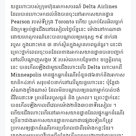
យន្តហោះរបស់ក្រុមហ៊ុនអាកាសចរណ៍ Delta Airlines
ដែលបានហោះមកដល់និងបានចុះនៅអាកាសយានដ្ឋាន
Pearson របស់ទីក្រុង Toronto ហើយ ស្រាប់តែរអិលធ្លាក់
និងក្រឡាប់ផ្ងាជើងនៅរសៀលថ្ងៃច័ន្ទនេះ ម៉ោងនៅកាណាដា
ដោយហេតុការណ៍នេះបានបណ្តាលឲ្យមនុស្ស ១៩ នាក់រង
របួស ក្នុងនោះមាន ៣ នាក់ស្ថិតក្នុងស្ថានភាពធ្ងន់ធ្ងរ។ នេះជា
គ្រោះថ្នាក់ពេលចុះចតដែលខាងអាកាសយានដ្ឋានបានបញ្ជាក់
នៅលើបណ្តាញសង្គម X របស់លោកបន្ថែមថា៖ ឧប្បត្តិហេតុ
នេះ បានកើតឡើងជាមួយជើងហោះហើរ Delta ហោះមកពី
Minneapolis មានផ្ទុកអ្នកដំណើរចំនួន៧៦នាក់និងអាកាស
យានិក៤នាក់ សរុប៨០នាក់នៅលើតួយន្តហោះនេះ ប៉ុន្តែជា
សំណាងខ្លាំងណាស់ ដែលមិនបណ្តាលឲ្យនណាម្នាក់បាត់បង់
ជីវិតនោះទេ គ្រាន់តែរបួសធ្ងន់ និង ស្រាល។ គ្រោះថ្នាក់នេះ
បានកើតឡើងកាលពីវេលាម៉ោង២និង៣០នាទីរសៀល ។
ហើយជើងហោះហើរនៅអាកាសយានដ្ឋានដែលផ្ទុកអ្នកដំណើរ
ច្រើនៗជាងអាកាសយានដ្ឋានកាណាដាផ្សេងទៀតក៏ត្រូវ
ប្រកាសឲ្យផ្អាកដំណើរការប្រហែលជាពីរម៉ោងកន្លះដែរ។