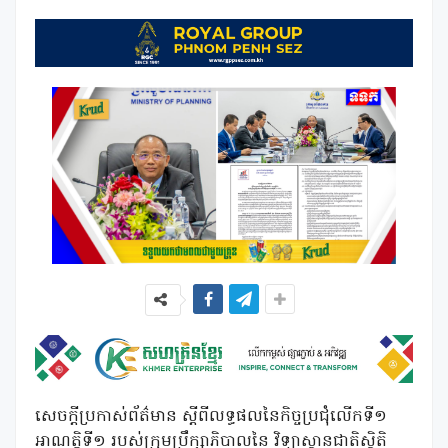
សេចក្តីប្រកាស់ព័ត៌មាន ស្តីពីលទ្ធផលនៃកិច្ចប្រជុំលើកទី១
អាណត្តិទី១ របស់ក្រុមប្រឹក្សាភិបាលនៃ វិទ្យាស្ថានជាតិស្ថិតិ