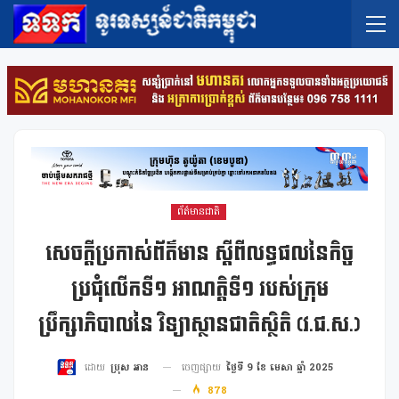
ព័ត៌មានជាតិ
សេចក្តីប្រកាស់ព័ត៌មាន ស្តីពីលទ្ធផលនៃកិច្ច
ប្រជុំលើកទី១ អាណត្តិទី១ របស់ក្រុម
ប្រឹក្សាភិបាលនៃ វិទ្យាស្ថានជាតិស្ថិតិ (វ.ជ.ស.)
ចេញផ្សាយ
ថ្ងៃទី 9 ខែ មេសា ឆ្នាំ 2025
ដោយ
ប្រុស អាន
878