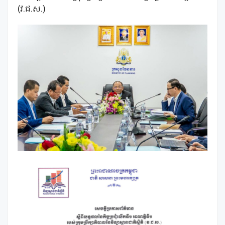
(វ.ជ.ស.)