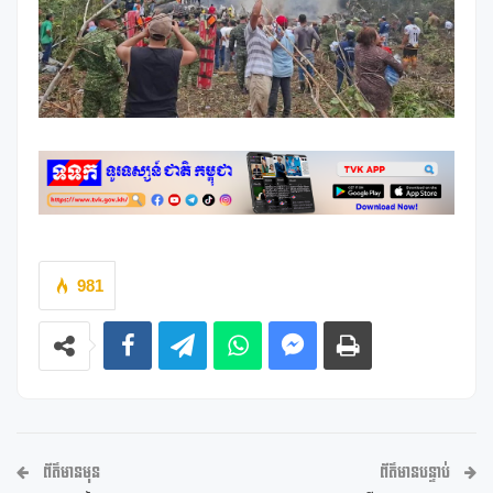
981
ព័ត៌មានមុន
ព័ត៌មានបន្ទាប់