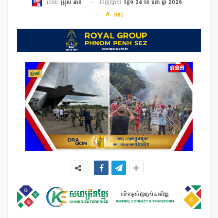
ចេញផ្សាយ
ថ្ងៃទី 24 ខែ មីនា ឆ្នាំ 2026
ដោយ
ប្រុស អាន
981