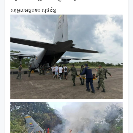
សម្រួលអត្ថបទ៖ សុផារិន្ទ