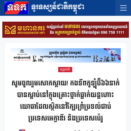
អន្តរជាតិ
សូមចូលរួមសោកស្តាយ! កងទ័ពកូឡុំប៊ី៦៦នាក់
បានស្លាប់នៅក្នុងគ្រោះថ្នាក់ធ្លាក់យន្តហោះ
យោធាដែលស្ថិតនៅក្បែរព្រំប្រទល់ជាប់
ប្រទេសអេក្វាឌ័រ និងប្រទេសប៉េរូ