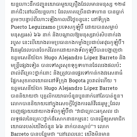
យន្តហោះដឹកជញ្ជូនយោធាមួយគ្រឿងដែលមានមនុស្ស ១២៨
នាក់ជិះនៅលើយន្តហោះ ដែលភាគច្រើនជាទាហាន បានធ្លាក់
ភ្លាមៗបន្ទាប់ពីហោះឡើងកាលពីថ្ងៃចន្ទនេះ នៅទីក្រុង
Puerto Leguizamo ប្រទេសកូឡុំប៊ី ដោយបានសម្លាប់
មនុស្សអស់ ៦៦ នាក់ និងបណ្តាលឱ្យមនុស្សរាប់សិបនាក់រង
របួស នេះបើយោងតាមប្រធានកងកម្លាំងប្រដាប់អាវុធកូឡុំប៊ី។
វីដេអូដែលបានចែករំលែកដោយកងទ័ពកូឡុំប៊ីបានបង្ហាញថា
ឧត្តមសេនីយ៍ឯក Hugo Alejandro López Barreto និង
មន្ត្រីផ្សេងទៀត បានទៅសួរសុខទុក្ខទាហានដែលរងផលប៉ះ
ពាល់ពីគ្រោះថ្នាក់នោះ និងត្រូវបានផ្ទេរទៅកាន់កងវរសេនាធំ
ផ្នែកសុខភាពយោធានៅទីក្រុង Bogota រួចរាល់ហើយ ។
ឧត្តមសេនីយ៍ឯក Hugo Alejandro López Barreto
បាននិយាយថា បុគ្គលិកយោធាចំនួនបួននាក់នៅតែបាត់ខ្លួន។
លោកបាននិយាយនៅក្នុងសេចក្តីថ្លែងការណ៍វីដេអូមួួដែល
ចេញផ្សាយដោយកងទ័ពកូឡុំប៊ីថា “វាជាគ្រោះអកុសល ជា
លទ្ធផលនៃគ្រោះថ្នាក់ដ៏សោកនាដកម្មនេះ បានធ្វើឲ្យសមាជិក
យោធារបស់យើងចំនួន ៦៦ នាក់បានស្លាប់”។ លោក
Barreto បានបន្ថែមថា “នៅពេលនេះ យើងមិនមាន