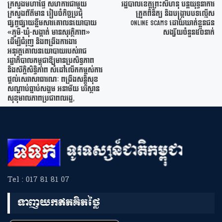
ក្រសួងមហាផ្ទៃ សហការជាមួយ
រដ្ឋបាលខេត្តព្រះសីហនុ បន្តយុទ្ធនាការ
ក្រសួងព័ត៌មាន រៀបចំកិច្ចប្រជុំ
ត្រួតពិនិត្យ និងបង្ក្រាបបទល្មើស
ផ្សព្វផ្សាយខ្លឹមសារគោលនយោបាយ
Online Scams ដោយឃាត់ខ្លួនជន
«ភូមិ-ឃុំ-សង្កាត់ មានសុវត្ថិភាព»
សង្ស័យចំនួន៥០នាក់
ដើម្បីជំរុញ និងពង្រឹងការងារ
អនុវត្តគោលនយោបាយរបស់រាជ
រដ្ឋាភិបាលកម្ពុជាឱ្យមានប្រសិទ្ធភាព
និងស័ក្តិសិទ្ធិភាព សំដៅលើកកម្ពស់ការ
ផ្តល់សេវាសាធារណៈ ពង្រឹងសន្តិសុខ
សណ្តាប់ធ្នាប់សង្គម អនាម័យ បរិស្ថាន
សុខុមាលភាពប្រជាពលរដ្ឋ,
Tel : 017 81 81 07
ទាញយកឥតគិតថ្លៃ