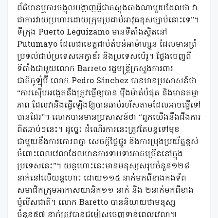
ព័ត៌មានឬការចង្អុលបង្ហាញអ្វីជាភស្តុងតាងណាមួយដែលថា វា
ជាការវាយប្រហារដោយក្រុមប្រដាប់អាវុធខុសច្បាប់នោះទេ”។
ទីក្រុង Puerto Leguizamo មានទីតាំងស្ថិតនៅ
Putumayo ដែលជាខេត្តជាប់តំបន់អាម៉ាហ្សូន ដែលមានព្រំ
ប្រទល់ជាប់ប្រទេសអេក្វាឌ័រ និងប្រទេសប៉េរូ។ ថ្លែងចេញពី
ទីតាំងជាមួយលោក Barreto រដ្ឋមន្ត្រីក្រសួងការពារ
ជាតិកូឡុំប៊ី លោក Pedro Sánchez បានមានប្រសាសន៍ថា
“ការស៊ើបអង្កេតនឹងត្រូវធ្វើឲ្យបាន ម៉ឺងម៉ាត់បំផុត និងមានតម្លា
ភាព ដែលវានឹងធ្វើឡើងឱ្យបានឆាប់រហ័សតាមដែលអាចធ្វើទៅ
បានដែរ”។ លោកបានមានប្រសាសន៍ថា “ពួកយើងនឹងដឹងការ
ពិតឆាប់ៗនេះ។ ដូច្នេះ ដំណើរការនេះត្រូវតែបន្តទៅមុខ
ជាមួយនឹងការគោរពគ្នា សេចក្តីថ្លៃថ្នូរ និងការប្រុងប្រយ័ត្នខ្ពស់
ចំពោះពេលវេលាដែលមានការទាមទារភាគច្រើននៅក្នុង
ប្រទេសនេះ”។ យន្តហោះនេះមានមនុស្សសរុបចំនួន១២៨
នាក់នៅលើយន្តហោះ ដោយ១១៥ នាក់មកពីខាងកងទ័ព
សមាជិកក្រុមអាកាសយានិក១១ នាក់ និង ២នាក់មកពីខាង
ប៉ូលីសជាតិ។ លោក Baretto បាននិយាយថាមនុស្ស
ចំនួន៥៧ នាក់ត្រូវបានជម្លៀសចេញទាន់ពេលវេលា៕