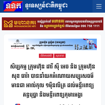
ព័ត៌មានជាតិ
សុខភាព
សិប្បកម្ម ក្រុមហ៊ុន ដាវី ស៉ី អេច និង ក្រុមហ៊ុន
សុខ ធារ៉ា បាននាំយកអំណោយសប្បុរសធម៌
មានជា អាល់កុល ១ម៉ឺនលីត្រ ដល់មន្ទីរពេទ្យ
គន្ធបុប្ផា និងមន្ទីរពេទ្យកុមារអង្គរ