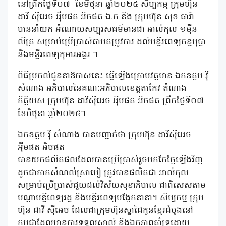
នៅព្រឹកថ្ងៃទី០៧ ខែមិថុនា ឆ្នាំ២០២៥ សិប្បកម្ម ក្រុមហ៊ុន
ដាវី ស៊ីអេច អ៉ឹមផត អិចផត ឯ.ក និង ក្រុមហ៊ុន សុខ ធារ៉ា
បាននាំយក អំណោយសប្បុរសធម៍មានជា អាល់កុល ១ម៉ឺន
លីត្រ សម្រាប់ប្រើប្រាស់តាមតម្រូវការ ដល់មន្ទីរពេទ្យគន្ធបុប្ផា
និងមន្ទីរពេទ្យកុមារអង្គរ ។
ពិធីប្រគល់ជូននាឱកាសនេះ ធ្វើឡើងក្រោមវត្តមាន ឯកឧត្តម វ៉ី
សំណាង អភិបាលនៃគណៈអភិបាលខេត្តតាកែវ តំណាង
កិត្តិយស ក្រុមហ៊ុន ដាវីសុីអេច អុីមផត អិចផត ព្រឹកថ្ងៃទី០៧
ខែមិថុនា ឆ្នាំ២០២៥។
ឯកឧត្តម វ៉ី សំណាង បានបញ្ជាក់ថា ក្រុមហ៊ុន ដាវីសុីអេច
អុីមផត អិចផត
បានយកផលិតផលដែលបានប្រើប្រាស់រួចមកកែច្នៃឡើងវិញ
ដូចជាកាកសំណល់ស្រាបៀ ត្រូវបានផលិតជា អាល់កុល
សម្រាប់ប្រើប្រាស់ជួយដល់វិស័យសុខាភិបាល ជាពិសេសតាម
បណ្ដាមន្ទីពេទ្យរដ្ឋ និងមន្ទីរពេទ្យបង្អែកនានា។ សិប្បកម្ម ក្រុម
ហ៊ុន ដាវី ស៊ីអេច ដែលជាក្រុមហ៊ុនស្នាដៃកូនខ្មែរដំបូងនៅ
កម្ពុជាដែលមានការទទួលស្គាល់ និងឯកភាពគាំទ្រដោយ