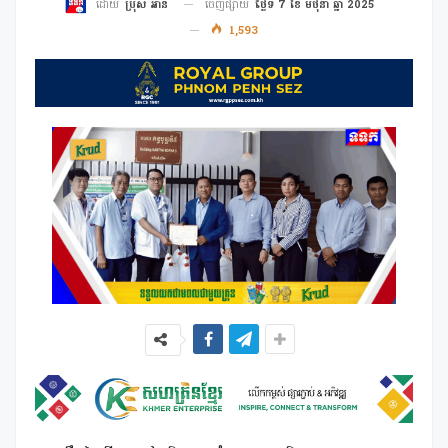
ចេញផ្សាយ
ថ្ងៃទី 7 ខែ មិថុនា ឆ្នាំ 2025
ដោយ
ប្រុស អាន
1,593