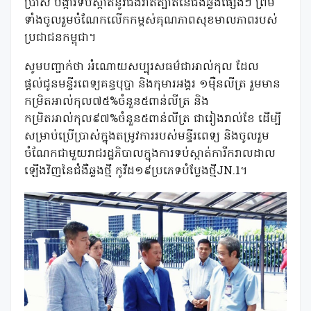
ប្រាស់ បង្ការទប់ស្កាត់នូវជំងឺរាតត្បាតនៃជំងឺឆ្លងផ្សេងៗ ព្រម
ទាំងចូលរួមចំណែកលើកកម្ពស់គុណភាពសុខមាលភាពរបស់
ប្រជាជនកម្ពុជា។
សូមបញ្ជាក់ថា អំណោយសប្បុរសធម៌ជាអាល់កុល ដែល
ផ្តល់ជូនមន្ទីរពេទ្យគន្ធបុប្ផា និងកុមារអង្គរ ១ម៉ឺនលីត្រ រួមមាន
កម្រិតអាល់កុល៧៥%ចំនួន៥ពាន់លីត្រ និង
កម្រិតអាល់កុល៩៧%ចំនួន៥ពាន់លីត្រ ជារៀងរាល់ខែ ដើម្បី
សម្រាប់ប្រើប្រាស់ក្នុងតម្រូវការរបស់មន្ទីរពេទ្យ និងចូលរួម
ចំណែកជាមួយរាជរដ្ឋភិបាលក្នុងការទប់ស្កាត់ការីករាលដាល
ឡើងវិញនៃជំងឺឆ្លងថ្មី កូវីដ១៩ប្រភេទបំប្លែងថ្មីJN.1។