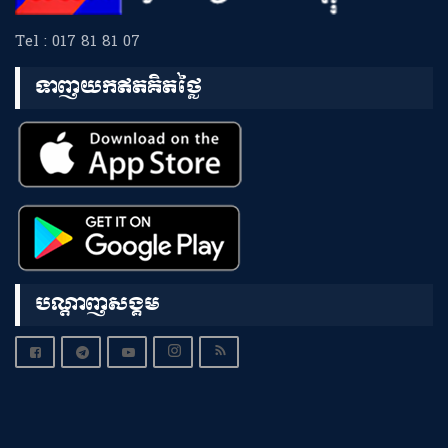
Tel : 017 81 81 07
ទាញយកឥតគិតថ្លៃ
បណ្តាញសង្គម