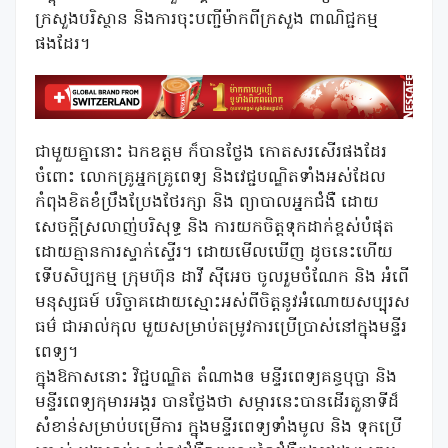
ក្រសួងបរិស្ថាន និងការចុះបញ្ជីម៉ាកពីក្រសួង ពាណិជ្ជកម្ម
ផងដែរ។
ជាមួយគ្នានោះ ឯកឧត្តម ក៏បានថ្លែង កោតសរសើរផងដែរ
ចំពោះ លោកគ្រូអ្នកគ្រូពេទ្យ និងវេជ្ជបណ្ឌិតទាំងអស់ដែល
កំពុងខិតខំប្រឹងប្រែងថែរក្សា និង ព្យាបាលអ្នកជំងឺ ដោយ
សេចក្តីស្រលាញ់បរិសុទ្ធ និង ការយកចិត្តទុកដាក់ខ្ពស់បំផុត
ដោយគ្មានការស្ទាក់ស្ទើរ។ ដោយមើលឃើញ ដូចនេះហើយ
ទើបសិប្បកម្ម ក្រុមហ៊ុន ដាវី ស៊ីអេច ចូលរួមចំណែក និង អំពើ
មនុស្សធម៍ បរិច្ចាគដោយស្មោះអស់ពីចិត្តនូវអំណោយសប្បុរស
ធម៌ ជាអាល់កុល មួយសម្រាប់តម្រូវការប្រើប្រាស់នៅក្នុងមន្ទីរ
ពេទ្យ។
ក្នុងឱកាសនោះ វិជ្ជបណ្ឌិត តំណាងឲ មន្ទីរពេទ្យគន្ធបុប្ផា និង
មន្ទីរពេទ្យកុមារអង្គរ បានថ្លែងថា សម្ភារនេះបានដើរតួនាទីដ៏
សំខាន់សម្រាប់បម្រើការ ក្នុងមន្ទីរពេទ្យទាំងមូល និង ទុកប្រើ