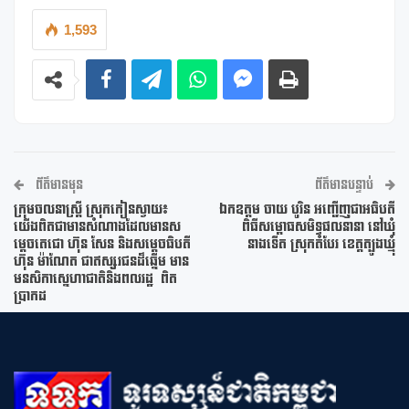
1,593
ព័ត៌មានមុន
ព័ត៌មានបន្ទាប់
ក្រុមចលនាស្ត្រី ស្រុកកៀនស្វាយ៖
ឯកឧត្តម ចាយ បូរិន អញ្ជើញជាអធិបតី
យើងពិតជាមានសំណាងដែលមានស
ពិធីសម្ពោធសមិទ្ធផលនានា នៅឃុំ
ម្តេចតេជោ ហ៊ុន សែន និងសម្តេចធិបតី
នាងទើត ស្រុកតំបែរ ខេត្តត្បូងឃ្មុំ
ហ៊ុន ម៉ាណែត ជាឥស្សរជនដ៏ឆ្នើម មាន
មនសិកាសេ្នហាជាតិនិងពលរដ្ឋ ពិត
ប្រាកដ