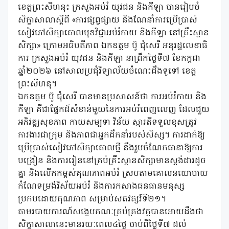
ខេត្តព្រះសីហនុ៖ ក្រសួងអប់រំ យុវជន និងកីឡា បានរៀបចំ
សិក្ខាសាលាស្តីពី «ការផ្សព្វផ្សាយ និងណែនាំការប្រើប្រាស់
សៀវភៅសិក្សាគោលមុខវិជ្ជាអប់រំកាយ និងកីឡា នៅគ្រឹះស្ថាន
សិក្សា» ក្រោមអធិបតីភាព ឯកឧត្តម ប៊ូ ជុំសេរី អនុរដ្ឋលេខាធិ
ការ ក្រសួងអប់រំ យុវជន និងកីឡា នាព្រឹកថ្ងៃទី៧ ខែកក្កដា
ឆ្នាំ២០២៦ នៅសាលប្រជុំវិទ្យាល័យចំណេះដឹងទូទៅ ខេត្ត
ព្រះសីហនុ។
ឯកឧត្តម ប៊ូ ជុំសេរី បានមានប្រសាសន៍ថា ការអប់រំកាយ និង
កីឡា គឺជាផ្នែកដ៍សំខាន់មួយនៃការអប់រំពេញលេញ ដែលជួយ
អភិវឌ្ឍសុខភាព កាយសម្បទា វិន័យ ស្មារតីទទួលខុសត្រូវ
ការងារជាក្រុម និងភាពជាអ្នកដឹកនាំរបស់សិស្ស។ ការដាក់ឱ្យ
ប្រើប្រាស់សៀវភៅសិក្សាគោលថ្មី នឹងរួមចំណែកធានាឱ្យការ
បង្រៀន និងការរៀននៅគ្រប់គ្រឹះស្ថានសិក្សាមានស្តង់ដារដូច
គ្នា និងលើកកម្ពស់គុណភាពអប់រំ ស្របតាមគោលនយោបាយ
កំណែទម្រង់វិស័យអប់រំ និងការកសាងធនធានមនុស្ស
ប្រកបដោយគុណភាព សម្រាប់សតវត្សរ៍ទី២១។
តាមរបាយការណ៍សង្ខេបគណៈគ្រប់គ្រងវគ្គបានអោយដឹងថា
សិក្ខាសាលានេះមានរយៈពេល៤ថ្ងៃ ចាប់ពីថ្ងៃទី៧ ដល់