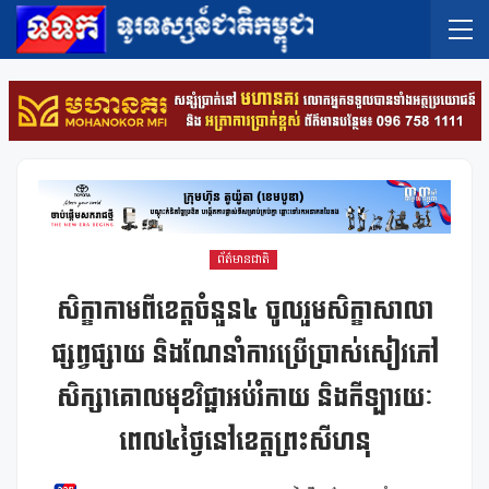
ព័ត៌មានជាតិ
សិក្ខាកាមពីខេត្តចំនួន៤ ចូលរួមសិក្ខាសាលា
ផ្សព្វផ្សាយ និងណែនាំការប្រើប្រាស់សៀវភៅ
សិក្សាគោលមុខវិជ្ជាអប់រំកាយ និងកីឡារយៈ
ពេល៤ថ្ងៃនៅខេត្តព្រះសីហនុ