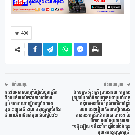
400
ព័ត៌មានមុន
ព័ត៌មានបន្ទាប់
កងទ័ពអាកាសកូឡុំប៊ីផ្លាស់ប្តូរពង្រីក
ឯកឧត្តម អ៊ុំ រាត្រី ប្រធានគណៈកម្មការ
ជំនួយកើនដល់២៦តោនទៅកាន់
ទ្រទ្រង់មូលនិធិគន្ធបុប្ផាកម្ពុជាប្រចាំខេត្ត
ប្រទេសវេណេហ្ស៊ូអេឡាដែលរង
បន្ទាយមានជ័យ ប្រគល់ថវិកាចំនួន
គ្រោះរញ្ជួយដី ខណៈមនុស្សស្លាប់កើន
១០០ លានរៀល ដែលកៀរគរបាន
ដល់៣.៥៣៥នាក់ចូលដល់ថ្ងៃទី១២
តាមរយៈកម្មវិធីជិះកង់រយៈពេល១ ខែ
មិថុនា ក្នុងអំឡុងយុទ្ធនាការ
“១ម៉ឺនរៀល ១ម៉ឺននាក់” ឆ្នាំ២០២៦ ជូន
មូលនិធិគន្ធបុប្ផាកម្ពុជា