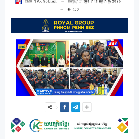
ចេញផ្សាយ
ថ្ងៃទី 7 ខែ កក្កដា ឆ្នាំ 2026
ដោយ
TVK Sothun
400