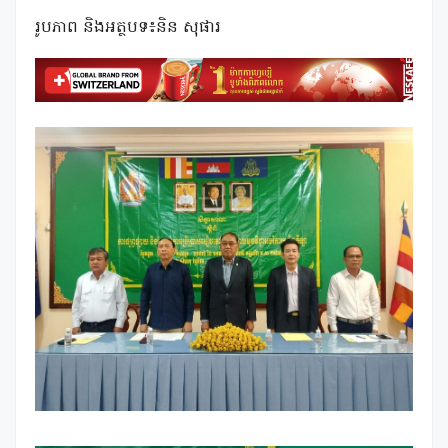
រូបភាព និងអត្ថបទ៖និន សុផារ