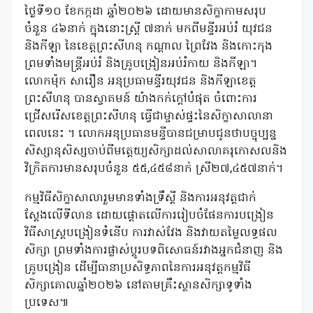
ថ្ងៃទី១០ ខែកក្កដា ឆ្នាំ២០២៦ ដោយមានសិក្ខាកាមសរុប
ចំនួន ៤៦នាក់ ក្នុងនោះស្ត្រី ៧នាក់ មកពីមន្ទីរអប់រំ យុវជន
និងកីឡា នៃខេត្តព្រះសីហនុ កណ្តាល ព្រៃវែង និងកោះកុង
ព្រមទាំងមន្ត្រីអប់រំ និងគ្រូបង្រៀនអប់រំកាយ និងកីឡា។
លោកម៉ុក សារឿន អនុប្រធាមន្ទីរយុវជន និងកីឡាខេត្ត
ព្រះសីហនុ បានស្វាគមន៍ យ៉ាងកក់ក្តៅបំផុត ចំពោះការ
ជ្រើសរើសខេត្តព្រះសីហនុ ធ្វើជាម្ចាស់ផ្ទះនៃសិក្ខាសាលានា
ពេលនេះ ។ លោកអនុប្រធានមន្ទីបានជម្រាបជូនថាបច្ចុប្បន្ន
សិស្សានុសិស្សចាប់ពី​មតេ្តយ្យសិក្សាដល់សាលាគរុកោសលនិង
វិក្រិតការមានសរុបចំនួន ៥៥,៤៥៨នាក់ ស្រី២៧,៤៥៧នាក់។
កម្មវិធីសិក្ខាសាលារួមមានទាំងទ្រឹស្តី និងការអនុវត្តជាក់
ស្តែងលើទីលាន ដោយផ្តោតលើការរៀបចំផែនការបង្រៀន
វិធីសាស្ត្របង្រៀនទំនើប ការវាស់វែង និងវាយតម្លៃលទ្ធផល
សិក្សា ព្រមទាំងការផ្លាស់ប្តូរបទពិសោធន៍រវាងអ្នកជំនាញ និង
គ្រូបង្រៀន ដើម្បីធានាប្រសិទ្ធភាពនៃការអនុវត្តកម្មវិធី
សិក្សាគោលឆ្នាំ២០២៦ នៅតាមគ្រឹះស្ថានសិក្សាទូទាំង
ប្រទេស៕