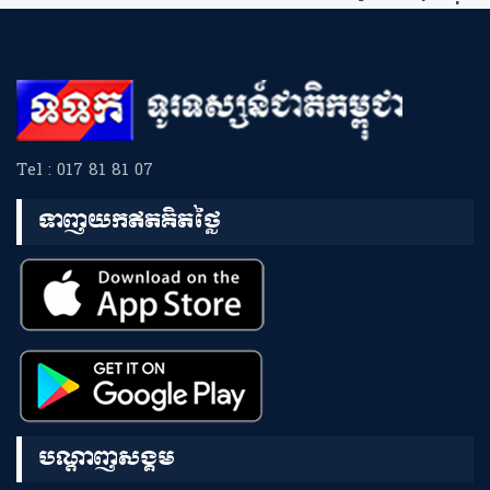
Tel : 017 81 81 07
ទាញយកឥតគិតថ្លៃ
បណ្តាញសង្គម