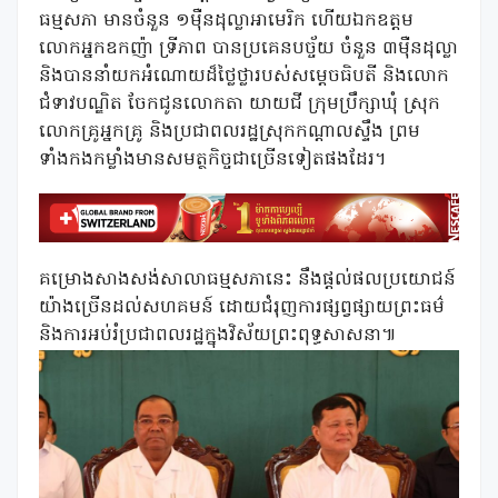
ធម្មសភា មានចំនួន ១ម៉ឺនដុល្លាអាមេរិក ហើយឯកឧត្តម
លោកអ្នកឧកញ៉ា ទ្រីភាព បានប្រគេនបច្ច័យ ចំនួន ៣ម៉ឺនដុល្លា
និងបាននាំយកអំណោយដ៏ថ្លៃថ្លារបស់សម្ដេចធិបតី និងលោក
ជំទាវបណ្ឌិត ចែកជូនលោកតា យាយជី ក្រុមប្រឹក្សាឃុំ ស្រុក
លោកគ្រូអ្នកគ្រូ និងប្រជាពលរដ្ឋស្រុកកណ្តាលស្ទឹង ព្រម
ទាំងកងកម្លាំងមានសមត្ថកិច្ចជាច្រើនទៀតផងដែរ។
គម្រោងសាងសង់សាលាធម្មសភានេះ នឹងផ្ដល់ផលប្រយោជន៍
យ៉ាងច្រើនដល់សហគមន៍ ដោយជំរុញការផ្សព្វផ្សាយព្រះធម៌
និងការអប់រំប្រជាពលរដ្ឋក្នុងវិស័យព្រះពុទ្ធសាសនា៕