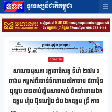
ព័ត៌មានជាតិ
សាលាធម្មសភា វត្តពោធិសត្វ ទំហំ ២៧ម X
៣៦ម កម្ពស់ពីរជាន់ចំណាយថវិកាជាង ៨៣ម៉ឺន
ដុល្លារ បានចាប់ផ្ដើមសាងសង់ ដឹកនាំដោយឯក
ឧត្តម ហុីង ប៊ុនហៀង និង ឯកឧត្តម ទ្រី ភាព