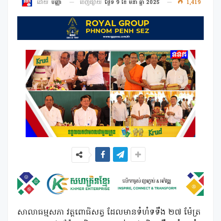
ចេញផ្សាយ
ថ្ងៃទី 9 ខែ មីនា ឆ្នាំ 2025
1,419
ដោយ
បញ្ញា
សាលាធម្មសភា វត្តពោធិសត្វ ដែលមានទំហំទទឹង ២៧ ម៉ែត្រ