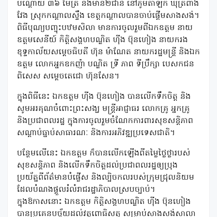
បណ្តោយ ៣៦ ម៉ែត្រ និងមាន២ជាន់ នៅភូមិតាឡឹក ឃុំត្រពាំង
វែង ស្រុកកណ្តាលស្ទឹង ខេត្តកណ្តាលបានចាប់ផ្ដើមសាងសង់។
ពិធីបុណ្យបញ្ចុះបឋមសិលា មានការចូលរួមពីឯកឧត្តម នាយ
ឧត្តមសេនីយ៍ កិត្តិសង្គហបណ្ឌិត ហុីង ប៊ុនហៀង នាយករង
ខុទ្ទកាល័យសម្តេចធិបតី ហ៊ុន ម៉ាណែត នាយករដ្ឋមន្ត្រី និងឯក
ឧត្តម លោកអ្នកឧកញ៉ា បណ្ឌិត ទ្រី ភាព ទីប្រឹក្សា បេសកជន
ពិសេស សម្តេចតេជោ ហ៊ុនសែន។
ក្នុងពិធីនេះ ឯកឧត្តម ហុីង ប៊ុនហៀង បានលើកទឹកចិត្ត និង
សូមអរគុណចំពោះព្រះសង្ឃ មន្ត្រីអាជ្ញាធរ លោកគ្រូ អ្នកគ្រូ
និងប្រជាពលរដ្ឋ ក្នុងការចូលរួមចំណែកការពារសុខសន្តិភាព
សណ្តាប់ធ្នាប់សាធារណៈ និងការអភិវឌ្ឍប្រទេសជាតិ។
បន្ថែមលើនេះ ឯកឧត្តម ក៏បានលើកឡើងពីតម្លៃថ្លៃថ្លារបស់
សុខសន្តិភាព និងលើកទឹកចិត្តដល់ប្រជាពលរដ្ឋឲ្យប្រុង
ប្រយ័ត្នពីព័ត៌មានបំផ្លើស និងល្បិចកលរបស់ក្រុមជ្រុលនិយម
ដែលបំណងផ្ដួលរំលំរាជរដ្ឋាភិបាលស្របច្បាប់។
ក្នុងឱកាសនោះ ឯកឧត្តម កិត្តិសង្គហបណ្ឌិត ហ៊ីង ប៊ុនហៀង
បានប្រគេនបច្ច័យដល់វត្តពោធិសត្វ សម្រាប់សាងសង់សាលា