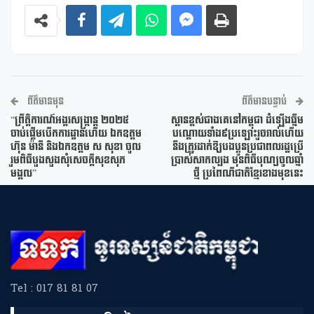
ព័ត៌មានមុន
ព័ត៌មានបន្ទាប់
“ព្រឹត្តិការណ៍អង្គរសង្ក្រាន្ត ២០២៥
ស្ពានខ្ពស់ជាងគេនៅកម្ពុជា ដំឡើងធ្នឹម
ចាប់ផ្តើមបើកការដ្ឋានហើយ ឯកឧត្តម
បណ្តោយទាំង៩ប្រឡោះរួចរាល់ហើយ
ហ៊ុន ម៉ានី និងឯកឧត្តម ស សុខា ចូល
នឹងត្រូវដាក់ឱ្យបងប្អូនប្រជាពលរដ្ឋប្រើ
រួមពិធីបួងសួងសុំសេចក្តីសុខសុភ
ប្រាស់សាកល្បង មុនពិធីបុណ្យចូលឆ្នាំ
មង្គល”
ថ្មី ប្រពៃណីជាតិខ្មែរខាងមុខនេះ
Tel : 017 81 81 07