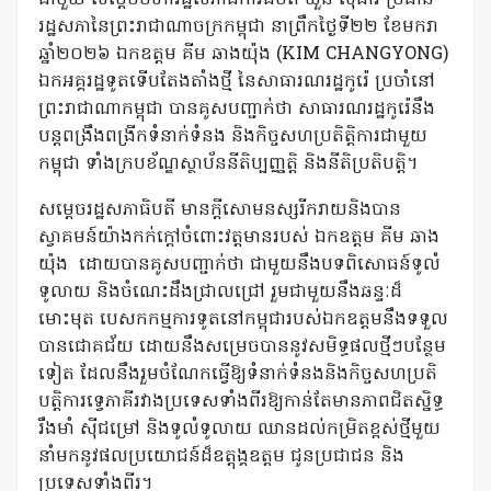
រដ្ឋសភានៃព្រះរាជាណាចក្រកម្ពុជា នាព្រឹកថ្ងៃទី២២ ខែមករា
ឆ្នាំ២០២៦ ឯកឧត្តម គីម ឆាងយ៉ុង (KIM CHANGYONG)
ឯកអគ្គរដ្ឋទូតទើបតែងតាំងថ្មី នៃសាធារណរដ្ឋកូរ៉េ ប្រចាំនៅ
ព្រះរាជាណាកម្ពុជា បានគូសបញ្ជាក់ថា សាធារណរដ្ឋកូរ៉េនឹង
បន្តពង្រឹងពង្រីកទំនាក់ទំនង និងកិច្ចសហប្រតិត្តិការជាមួយ
កម្ពុជា ទាំងក្របខ័ណ្ឌស្ថាប័ននីតិប្បញ្ញត្តិ និងនីតិប្រតិបត្តិ។
សម្តេចរដ្ឋសភាធិបតី មានក្តីសោមនស្សរីករាយនិងបាន
ស្វាគមន៍យ៉ាងកក់ក្តៅចំពោះវត្តមានរបស់ ឯកឧត្តម គីម ឆាង
យ៉ុង
ដោយបានគូសបញ្ជាក់ថា ជាមួយនឹងបទពិសោធន៍ទូលំ
ទូលាយ និងចំណេះដឹងជ្រាលជ្រៅ រួមជាមួយនឹងឆន្ទៈដ៏
មោះមុត បេសកកម្មការទូតនៅកម្ពុជារបស់ឯកឧត្តមនឹងទទួល
បានជោគជ័យ ដោយនឹងសម្រេចបាននូវសមិទ្ធផលថ្មីៗបន្ថែម
ទៀត ដែលនឹងរួមចំណែកធ្វើឱ្យទំនាក់ទំនងនិងកិច្ចសហប្រតិ
បត្តិការទ្វេភាគីរវាងប្រទេសទាំងពីរឱ្យកាន់តែមានភាពជិតស្និទ្ធ
រឹងមាំ ស៊ីជម្រៅ និងទូលំទូលាយ ឈានដល់កម្រិតខ្ពស់ថ្មីមួយ
នាំមកនូវផលប្រយោជន៍ដ៏ឧត្តុង្គឧត្តម ជូនប្រជាជន និង
ប្រទេសទាំងពីរ។