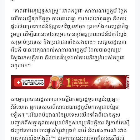
“ភាពជាដៃគូយុទ្ធសាស្រ្ត” រវាងកម្ពុជា-សាធារណរដ្ឋកូរ៉េ ផ្អែក
លើការជឿទុកចិត្តគ្នា ការគោរពគ្នា ការយល់យោគគ្នា និងការ
ផ្តល់ផលប្រយោជន៍ឱ្យគ្នាទៅវិញទៅមក ព្រមទាំងការប្តេជ្ញាចិត្ត
រួមគ្នា ដើម្បីឈានទៅសម្រេចបាននូវអត្ថប្រយោជន៍ជាក់ស្តែង
សម្រាប់ប្រទេស និងប្រជាជនទាំងសងខាង។ សម្តេចរដ្ឋសភា
ធិបតី បានអរគុណដល់សាធារណរដ្ឋកូរ៉េ ដែលបានចូលរួម
ស្វែងរកសន្តិភាព និងបានគំាទ្រដល់ការអភិវឌ្ឍន៍របស់កម្ពុជា
រហូតមក។
សម្តេចប្រធានរដ្ឋសភាបានស្នើឯកអគ្គរដ្ឋទូតបន្តជំរុញអ្នក
វិនិយោគ អ្នកទេសចរពីសាធារណរដ្ឋកូរ៉េមកកម្ពុជាបន្ថែម
ទៀត។ “អរិយធម៌បុរាណនៃប្រទេសយើងទាំងពីរបានគូស
បញ្ជាក់ពីសក្តានុពលសម្រាប់កិច្ចសហប្រតិបត្តិការ ឱ្យកាន់តែស៊ី
ជម្រៅតាមរយៈការផ្លាស់ប្តូរវប្បធម៌ អប់រំ និងទេសចរណ៍ រវាង
ប្រទេសយើងទាំងពីរ”។ ជាមួយគ្នានេះសម្តេចក៏បានស្នើដល់