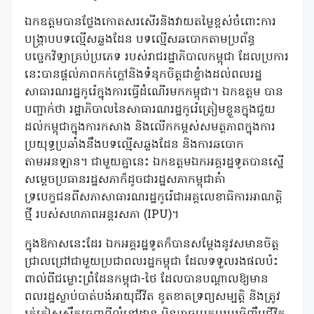
ឯកឧត្តមបានថ្លែងកោតសរសើរនិងវាយតម្លៃខ្ពស់ចំពោះការ
បង្រ្កាបបទល្មើសឆ្លងដែន បទល្មើសឆបោកតាមប្រព័ន្ធ
បច្ចេកវិទ្យាគ្រប់ប្រភេទ របស់រាជរដ្ឋាភិបាលកម្ពុជា ដែលប្រការ
នេះបានផ្តល់ភាពកក់ក្តៅនិងទំនុកចិត្តជាខ្លំាងដល់ពលរដ្ឋ
សាធារណរដ្ឋកូរ៉េក្នុងការធ្វើដំណើរមកកម្ពុជា។ ឯកឧត្តម បាន
បញ្ជាក់ថា រដ្ឋាភិបាលនៃសាធារណរដ្ឋកូរ៉េត្រៀមខ្លួនក្នុងជួយ
ដល់កម្ពុជាក្នុងការកសាង និងលើកកម្ពស់សមត្ថភាពក្នុងការ
ប្រយុទ្ធប្រឆាំងនឹងបទល្មើសឆ្លងដែន និងការឆបោក
តាមអនឡាន។ ជាមួយគ្នានេះ ឯកឧត្តមឯកអគ្គរដ្ឋទូតបានស្នើ
សម្តេចប្រធានរដ្ឋសភាក៏ដូចជារដ្ឋសភាកម្ពុជាគំា
ទ្របេក្ខជនពីសភាសាធារណរដ្ឋកូរ៉េជាអគ្គលេខាធិការអាណត្តិ
ថ្មី របស់សហភាពអន្តរសភា (IPU)។
ក្នុងឱកាសនេះដែរ ឯកអគ្គរដ្ឋទូតក៏បានសម្តែងនូវសមានចិត្ត
ជ្រាលជ្រៅជាមួយប្រជាពលរដ្ឋកម្ពុជា ដែលទទួលរងផលប៉ះ
ពាល់ពីជម្លោះព្រំដែនកម្ពុជា-ថៃ ដែលបានបណ្តាលឱ្យមាន
ពលរដ្ឋស្លាប់បាត់បង់អាយុជីវិត ខូតខាតទ្រព្យសម្បត្តិ និងត្រូវ