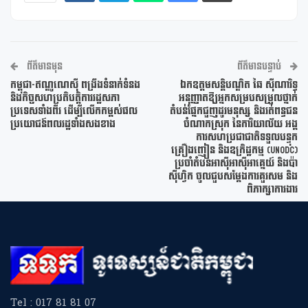
ព័ត៌មានមុន
ព័ត៌មានបន្ទាប់
កម្ពុជា-ឥណ្ឌូណេស៊ី ពង្រឹងទំនាក់ទំនង
ឯកឧត្តមសន្តិបណ្ឌិត ឆៃ ស៊ីណារិទ្ធ
និងកិច្ចសហប្រតិបត្តិការរដ្ឋសភា
អនុញ្ញាតឱ្យអ្នកសម្របសម្រួលថ្នាក់
ប្រទេសទាំងពីរ ដើម្បីលើកកម្ពស់ផល
តំបន់ផ្នែកជួញដូរមនុស្ស និងរត់ពន្ធជន
ប្រយោជន៍ពលរដ្ឋទាំងសងខាង
ចំណាកស្រុក នៃការិយាល័យ អង្គ
ការសហប្រជាជាតិទទួលបន្ទុក
គ្រឿងញៀន និងឧក្រិដ្ឋកម្ម (UNODC)
ប្រចាំតំបន់អាស៊ីអាស៊ីអាគ្នេយ៍ និងប៉ា
ស៊ីហ្វិក ចូលជួបសម្តែងការគួរសម និង
ពិភាក្សាការងារ
Tel : 017 81 81 07