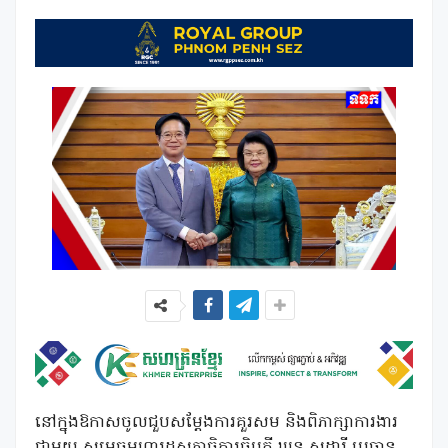
នៅក្នុងឱកាសចូលជួបសម្តែងការគួរសម និងពិភាក្សាការងារ
ជាមួយ សម្តេចមហារដ្ឋសភាធិការធិបតី ឃួន សុដារី ប្រធាន