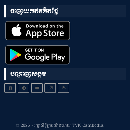
ទាញយកឥតគិតថ្លៃ
បណ្តាញសង្គម
© 2026 - រក្សាសិទ្ធិគ្រប់យ៉ាងដោយ TVK Cambodia.