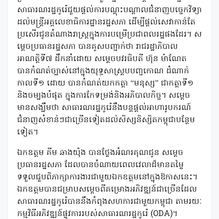
សាធារណរដ្ឋកូរ៉េជួយផ្តល់ការបណ្តុះបណ្តាលជំនាញបច្ចេកវិទ្យា
ដល់មន្រ្តីអគ្គលេខាធិការដ្ឋានរដ្ឋសភា ដើម្បីផ្តល់សេវាកាន់តែ
ប្រសើរជូនតំណាងរាស្រ្តក្នុងការបម្រើប្រជាពលរដ្ឋផងដែរ។ ស
ម្តេចប្រធានរដ្ឋសភា បានគូសបញ្ជាក់ថា រាជរដ្ឋាភិបាល
អាណត្តិទី៧ ដឹកនាំដោយ សម្តេចបវរធិបតី ហ៊ុន ម៉ាណែត
បានកំណត់ច្បាស់នៅក្នុងយុទ្ធសាស្រ្តបបញ្ចកោណ ដំណាក់
កាលទី១ ដោយ បានកំណត់យកកត្តា “មនុស្ស” ជាកត្តាទី១
និងចម្បងបំផុត ក្នុងការកែទម្រង់និងអភិបាលកិច្ច។ សម្តេច
មានសង្ឃឹមថា សាធារណរដ្ឋកូរ៉េនឹងបន្តផ្តល់អាហារូបករណ៍
ជំនាញសំខាន់ៗជាច្រើនទៀតដល់សិស្សនិស្សិតកម្ពុជាបន្ថែម
ទៀត។
ឯកឧត្តម គីម ឆាងយ៉ុង បានថ្លែងអំណរគុណជូន សម្តេច
ប្រធានរដ្ឋសភា ដែលបានចំណាយពេលវេលាដ៏មានតម្លៃ
ទទួលជួបពិភាក្សាការងារជាមួយឯកឧត្តមនៅក្នុងឱកាសនេះ។
ឯកឧត្តមបានជម្រាបសម្តេចពីគម្រោងអភិវឌ្ឍន៍ជាច្រើនដែល
សាធារណរដ្ឋកូរ៉េបាននឹងកំពុងសហការជាមួយកម្ពុជា តាមរយៈ
កម្មវិធីអភិវឌ្ឍន៍ផ្លូវការរបស់សាធារណរដ្ឋកូរ៉េ (ODA)។