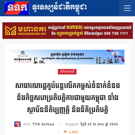
ព័ត៌មានជាតិ
សាធារណរដ្ឋកូរ៉េបន្តលើកកម្ពស់ទំនាក់ទំនង
និងកិច្ចសហប្រតិបត្តិការជាមួយកម្ពុជា ទាំង
ស្ថាប័ននីតិប្បញ្ញត្តិ និងនីតិប្រតិបត្តិ
ចេញផ្សាយ
ថ្ងៃទី 22 ខែ មករា ឆ្នាំ 2026
ដោយ
TVK Sothun
1,082