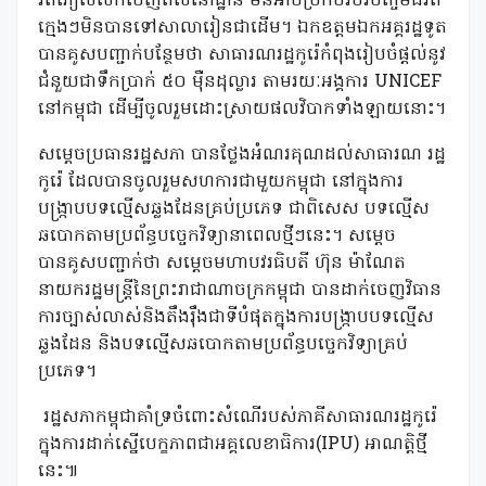
រត់ភៀសសឹកចេញពីលំនៅដ្ឋាន មិនអាចប្រកបរបរចិញ្ចឹមជីវិត
ក្មេងៗមិនបានទៅសាលារៀនជាដើម។ ឯកឧត្តមឯកអគ្គរដ្ឋទូត
បានគូសបញ្ជាក់បន្ថែមថា សាធារណរដ្ឋកូរ៉េកំពុងរៀបចំផ្តល់នូវ
ជំនួយជាទឹកប្រាក់ ៥០ ម៉ឺនដុល្លារ តាមរយៈអង្គការ UNICEF
នៅកម្ពុជា ដើម្បីចូលរួមដោះស្រាយផលវិបាកទាំងឡាយនោះ។
សម្តេចប្រធានរដ្ឋសភា បានថ្លែងអំណរគុណដល់សាធារណ រដ្ឋ
កូរ៉េ ដែលបានចូលរួមសហការជាមួយកម្ពុជា នៅក្នុងការ
បង្រ្កាបបទល្មើសឆ្លងដែនគ្រប់ប្រភេទ ជាពិសេស បទល្មើស
ឆបោកតាមប្រព័ន្ធបច្ចេកវិទ្យានាពេលថ្មីៗនេះ។ សម្តេច
បានគូសបញ្ជាក់ថា សម្តេចមហាបវរធិបតី ហ៊ុន ម៉ាណែត
នាយករដ្ឋមន្រ្តីនៃព្រះរាជាណាចក្រកម្ពុជា បានដាក់ចេញវិធាន
ការច្បាស់លាស់និងតឹងរ៉ឹងជាទីបំផុតក្នុងការបង្រ្កាបបទល្មើស
ឆ្លងដែន និងបទល្មើសឆបោកតាមប្រព័ន្ធបច្ចេកវិទ្យាគ្រប់
ប្រភេទ។
រដ្ឋសភាកម្ពុជាគាំទ្រចំពោះសំណើរបស់ភាគីសាធារណរដ្ឋកូរ៉េ
ក្នុងការដាក់ស្នើបេក្ខភាពជាអគ្គលេខាធិការ(IPU) អាណត្តិថ្មី
នេះ៕