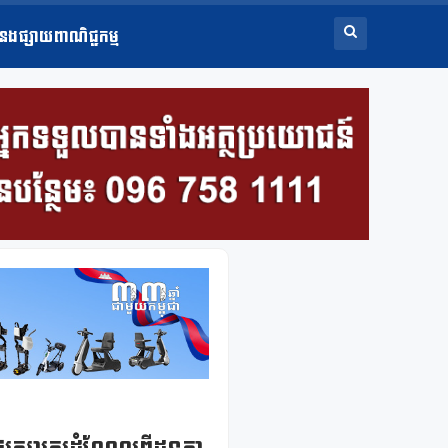
ំនងផ្សាយពាណិជ្ជកម្ម