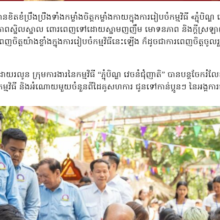
ំប្រឹងប្រឺងទាំងកម្លាំងចិត្តកម្លាំងកាយក្នុងការរៀបចំកម្មវិធី «ភ្ជុំបិណ្
ភាពស្និលស្នាល ពោរពេញទៅដោយស្នាមញញឹម មោទនភាព និងក្តីស្រឡាញ់។
េញចិត្តយ៉ាងខ្លាំងក្នុងការរៀបចំកម្មវិធីនេះឡើង ក៏ដូចជាការពេញចិត្តចូ
ទៅដោយរលូន ក្រុមការងារនៃកម្មវិធី “ភ្ជុំបិណ្ឌ វេចនំជុំញាតិ” បានបន្តចែក
វិធី និងអំណោយមួយចំនួនពីដៃគូសហការ ជូនទៅកាន់ប្អូនៗ នៃអង្គការផ្