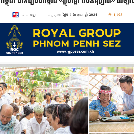
ជា បានរៀបចំកម្មវិធី «ភ្ជុំបិណ្ឌ វេចនំជុំញាតិ» ដើម្ប
ចេញផ្សាយ
ថ្ងៃទី 4 ខែ តុលា ឆ្នាំ 2024
1,192
ដោយ
បញ្ញា