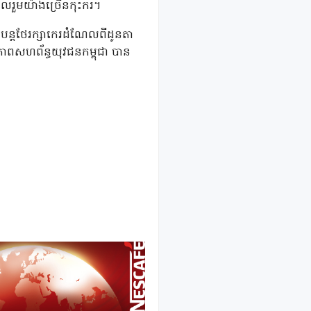
ចូលរួមយ៉ាងច្រើនកុះករ។
ួមបន្តថែរក្សាកេរដំណែលពីដូនតា
សហភាពសហព័ន្ធយុវជនកម្ពុជា បាន