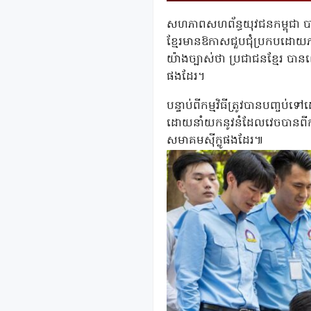
សហភាពសហព័ន្ធយុវជនកម្ពុជា បានខិតខ
ខ្មែរមានឱកាសជួបជុំប្រកបដោយ
យ៉ាងច្បាស់ថា ប្រជាជនខ្មែរ បានព
ផងដែរ។
បន្ទាប់ពីកម្មវិធីត្រូវបានបញ្ចប់
ដោយនាំយកនូវនំដែលវេចបានពីកម្ម
សមាគមស៊ីក្លូផងដែរ៕