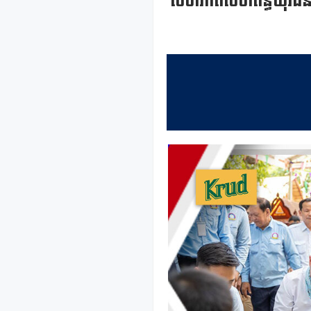
សហភាពសហព័ន្ធយុវជនកម្ពុ