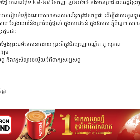
្ងៃ កាលពីថ្ងៃទី ២៨-២៩ ខែកញ្ញា ឆ្នាំ២០២៤ និងមានប្រជាពលរដ្ឋខ្មែរ
ញាតិ» ត្រូវបានរៀបចំឡើងដោយសហភាពសហព័ន្ធយុវជនកម្ពុជា ដើម្បីជាការចូលរ
ោយ ស្វែងយល់និងប្រតិបត្តិផ្ទាល់ ក្នុងការវេចនំ ក្នុងឱកាស ភ្ជុំបិណ្ឌ។ 
ែរដូចជា:
្តែងព្រះធម៌ទេសនាដោយ ព្រះភិក្ខុវជិរប្បញ្ញោបណ្ឌិត គូ សុភាព
អន្សម
ព្ទ និងវគ្គសំណួរចម្លើយអំពីពាក្យសង្ឃសព្ទ
ផ្កា