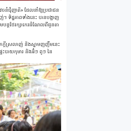
ឌ វេចនំជុំញាតិ» ដែលនាំឱ្យប្រជាជន
 ទិដ្ឋភាពទាំងនេះ បានបង្ហាញ
លរួមបន្តថែរក្សាកេរដំណែលពីដូនតា
រំលែកក្ដីស្រលាញ់ និងស្នាមញញឹមនេះ
ទះបាយកុមារ និងអ៊ំៗ ពូៗ នៃ