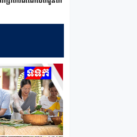
ីថែរក្សាកេរដំណែលពីដូនតា