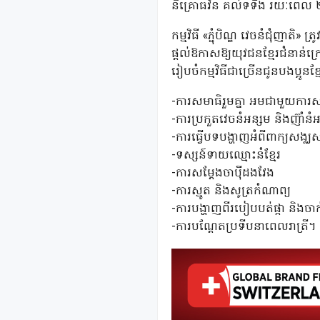
និគ្រោធវ័ន គល់ទទឹង រយៈពេល ២ថ
កម្មវិធី «ភ្ជុំបិណ្ឌ វេចនំជុំ
ផ្តល់ឱកាសឱ្យយុវជនខ្មែរជំនាន់ក្រ
រៀបចំកម្មវិធីជាច្រើនជូនបងប្អូនខ្ម
-ការសមាធិរួមគ្នា អមជាមួយការសម
-ការប្រកួតវេចនំអន្សម និងញ៊ាំនំ
-ការធ្វើបទបង្ហាញអំពីពាក្យសង្ឈស
-ទស្សន៍ទាយឈ្មោះនំខ្មែរ
-ការសម្តែងចាបុីដងវែង
-ការស្មូត និងសូត្រកំណាព្យ
-ការបង្ហាញពីរបៀបបត់ផ្កា និងចាក់
-ការបណ្តែតប្រទីបនាពេលរាត្រី។