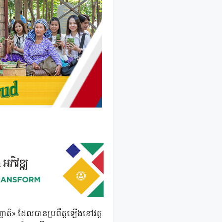
ុំញាតិ» ដែលបានប្រពឹត្តឡើងនៅវត្ត