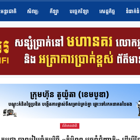
អន្តរជាតិ
សិល្ប​:
កីឡា
បច្ចេកវិទ្យា
សេដ្ឋកិច្ច
ទំនាក់ទ
ព័ត៌មានជាតិ