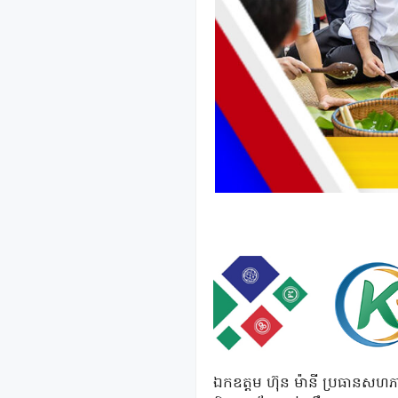
ឯកឧត្តម ហ៊ុន ម៉ានី ប្រធានសហភាព