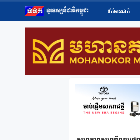
ព័ត៌មានជាតិ