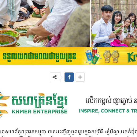
សហព័ន្ធយុវជនកម្ពុជា បានអញ្ជើញចូលរួមក្នុងកម្មវិធី «ភ្ជុំបិណ្ឌ វេចនំជ