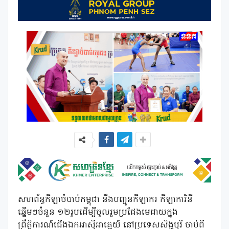
សហព័ន្ធកីឡាចំបាប់កម្ពុជា នឹងបញ្ជូនកីឡាករ កីឡាការិនី
ឆ្នើមៗចំនួន ១២រូបដើម្បីចូលរួមប្រជែងមេដាយក្នុង
ព្រឹត្តិការណ៍ជើងឯកអាស៊ីអាគ្នេយ៍ នៅប្រទេសសិង្ហបុរី ចាប់ពី