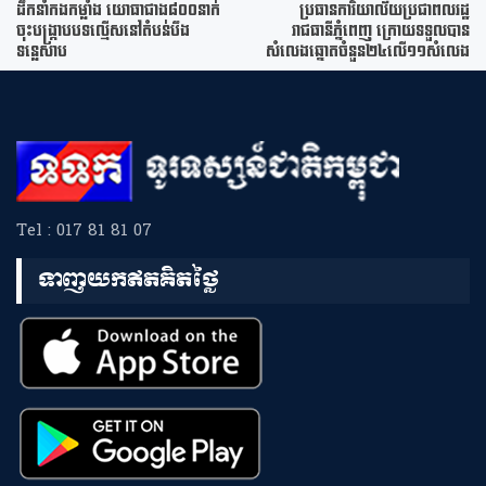
ដឹកនាំកងកម្លាំង យោធាជាង៨០០នាក់
ប្រធានការិយាល័យប្រជាពលរដ្ឋ
ចុះបង្ក្រាបបទល្មើសនៅតំបន់បឹង
រាជធានីភ្នំពេញ ក្រោយទទួលបាន
ទន្លេសាប
សំលេងឆ្នោតចំនួន២៤លើ១១សំលេង
Tel : 017 81 81 07
ទាញយកឥតគិតថ្លៃ