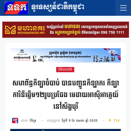
ព័ត៌មានជាតិ
សហព័ន្ធកីឡាចំបាប់ បានបញ្ជូនកីឡាករ កីឡា
ការិនីឆ្នើម១២រូបប្រជែង មេដាយអាស៊ីអាគ្នេយ៍
នៅសិង្ហបុរី
ចេញផ្សាយ
ថ្ងៃទី 9 ខែ ឧសភា ឆ្នាំ 2025
710
ដោយ
វិចិត្រ