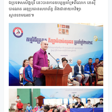
ឯប្រទេសសិង្ហបុរី នេះបានការឧបត្ថម្ភគាំទ្រពីលោក ខេស៊ី
បាណេត អនុប្រធានសហព័ន្ធ និងជានាយកវិទ្យា
ស្ថានខេមអេដ៕