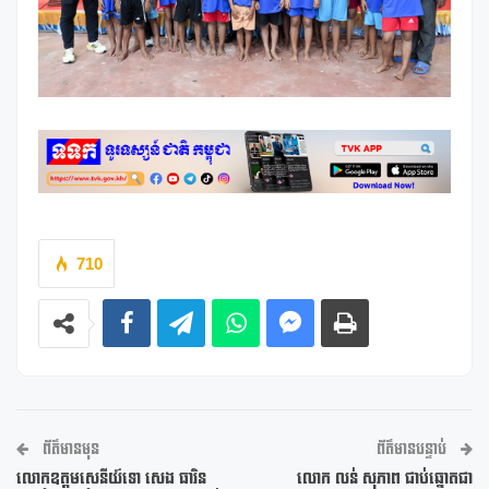
710
ព័ត៌មានមុន
ព័ត៌មានបន្ទាប់
លោកឧត្តមសេនីយ៍ទោ សេង ធារិន
លោក លន់ សុភាព ជាប់ឆ្នោតជា