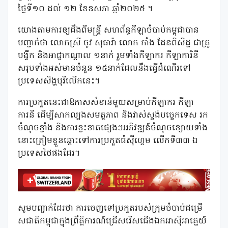
ថ្ងៃទី១០ ដល់ ១២ ខែឧសភា ឆ្នាំ២០២៥ ។
យោងតាមការឲ្យដឹងពីមន្ត្រី សហព័ន្ធកីឡាចំបាប់កម្ពុជាបាន
បញ្ជាក់ថា លោកស្រី ចូវ សុធារ៉ា លោក កាំង ដែនពិសិដ្ឋ ជាគ្រូ
បង្វឹក និងអាជ្ញាកណ្ដាល ១នាក់ រួមទាំងកីឡាករ កីឡាការិនី
សរុបទាំងអស់មានចំនួន ១៥នាក់ដែលនឹងធ្វើដំណើរទៅ
ប្រទេសសិង្ហបុរីលើកនេះ។
ការប្រកួតនេះជាឱកាសសំខាន់មួយសម្រាប់កីឡាករ កីឡា
ការនី ដើម្បីសាកល្បងសមត្ថភាព និងវាស់ស្ទង់បច្ចេកទេស រក
ចំណុចខ្លាំង និងការខ្វះខាតផ្សេងៗអភិវឌ្ឍន៍ចំណុចខ្សោយទាំង
នោះត្រៀមខ្លួនឆ្ពោះទៅការប្រកួតធំស៊ីហ្គេម លើកទី៣៣ ឯ
ប្រទេសថៃផងដែរ។
សូមបញ្ជាក់ដែរថា ការចេញទៅប្រកួតរបស់ក្រុមចំបាប់ជម្រើ
សជាតិកម្ពុជាក្នុងព្រឹត្តិការណ៍ជ្រើសរើសជើងឯកអាស៊ីអាគ្នេយ៍