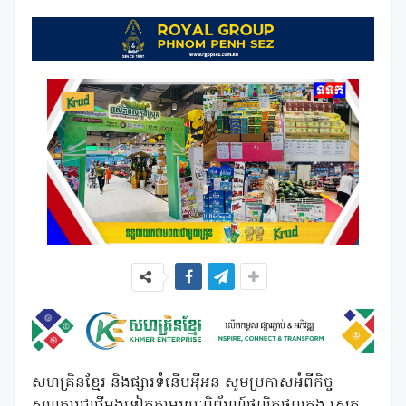
សហគ្រិនខ្មែរ និងផ្សារទំនើបអុីអន សូមប្រកាសអំពីកិច្ច
សហការជាថ្មីម្តងទៀតតាមរយៈពិព័រណ៍ផលិតផលក្នុង ស្រុក