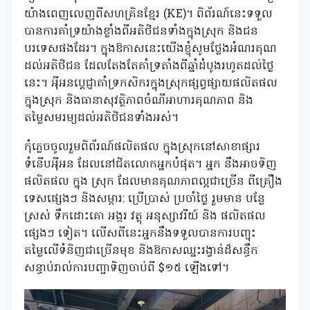
យ៉ាងពេញលេញពីសហគ្រិនខ្មែរ (KE)។ ពិព័រណ៍នេះទទួល
បានការគាំទ្រយ៉ាងខ្លាំងពីអតិថិជនទាំងក្នុងស្រុក និងជន
បរទេសផងដែរ។ ក្នុងឱកាសនេះយើងខ្ញុំសូមថ្លែងអំណរគុណ
ដល់អតិថិជន ដែលតែងតែគាំទ្រតាំងពីឆ្នាំដំបូងរហូតដល់ថ្ងៃ
នេះ។ អុីអនប្តេជ្ញាគាំទ្រកសិករក្នុងស្រុកផ្សព្វផ្សាយផលិតផល
ក្នុងស្រុក និងធានាសុវត្ថិភាពចំណីអាហារគុណភាព និង
តម្លៃសមរម្យដល់អតិថិជនទាំងអស់។
កុំភ្លេចចូលរួមពិព័រណ៍ផលិតផល ក្នុងស្រុកនៅសាខាផ្សារ
ទំនើបអុីអន ដែលនៅជិតលោកអ្នកបំផុត។ អ្នក នឹងអាចទិញ
ផលិតផល ក្នុង ស្រុក ដែលមានគុណភាពល្អជាច្រើន ពីគ្រឿង
ទេសផ្សេងៗ និងសម្ភារ: ប្រើប្រាស់ ប្រចាំថ្ងៃ រួមមាន បន្លែ
ស្រស់ ទឹកដោះគោ អង្ករ វត្ថុ អនុស្សាវរីយ៍ និង ផលិតផល
ផ្សេងៗ ទៀត។ លើសពីនេះអ្នកនឹងទទួលបានការបញ្ចុះ
តម្លៃលើទំនិញជាច្រើនមុខ និងឱកាសឈ្នះរង្វាន់ដ៏សន្ធឹក
សន្ធាប់រាល់ការបញ្ជាទិញចាប់ពី $១៥ ឡើងទៅ។