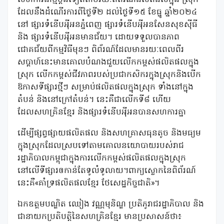
ដែលនឹងដំណើរការពីថ្ងៃទី២ ដល់ថ្ងៃទី១៥ ខែធ្នូ ឆ្នាំ២០២៤
នៅ ផ្សារទំនើបអុីអនភ្នំពេញ ផ្សារទំនើបអុីអនសែនសុខស៊ីធី
និង ផ្សារទំនើបអុីអនមានជ័យ។ ដោយទទួលបានភាព
ជោគជ័យពីកម្មវិធីមុនៗ ពិព័រណ៍ដែលមានរយៈពេលពីរ
សប្តាហ៍នេះមានគោលបំណងជួយលើកកម្ពស់ផលិតផលក្នុង
ស្រុក លើកកម្ពស់ជីវភាពរបស់ប្រជាកសិករក្នុងស្រុកនិងបើក
ឱកាសទីផ្សារថ្មីៗ សម្រាប់ផលិតផលក្នុងស្រុក ទាំងនៅក្នុង
តំបន់ និងនៅក្រៅតំបន់។ នេះគឺជាលើកទី៨ ហើយ
ដែលសហគ្រិនខ្មែរ និងផ្សារទំនើបអុីអនបានសហការគ្នា
ដើម្បីផ្សព្វផ្សាយផលិតផល និងសហគ្រាសធុនតូច និងមធ្យម
ក្នុងស្រុកដែលស្របទៅតាមគោលនយោបាយរបស់រាជ
រដ្ឋាភិបាលកម្ពុជាក្នុងការលើកកម្ពស់ផលិតផលក្នុងស្រុក
នៅលើទីផ្សារឲកាន់តែទូលំទូលាយ។ពាក្យស្លោកនៃពិព័រណ៍
នេះគឺ«គាំទ្រផលិតផលខ្មែរ ថែសេដ្ឋកិច្ចជាតិ»។
ឯកឧត្តមបណ្ឌិត ឈៀង វណ្ណមុនិណ្ឌ ប្រតិភូរាជរដ្ឋាភិបាល និង
ជានាយកប្រតិបត្តិនៃសហគ្រិនខ្មែរ មានប្រសាសន៍ថា៖