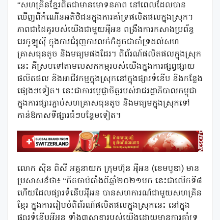
“សហគ្រិនខ្មែរពិតជាមានមោទនភាព នៅពេលដែលបាន
ឃើញពីកំណើនអតិថិជនក្នុងការគាំទ្រផលិតផលក្នុងស្រុក។
ភាពជាដៃគូរបស់យើងជាមួយអុីអន ពង្រឹងការកសាងប្រព័ន្ធ
អេកូឡូសុី ក្នុងការជំរុញការលក់ក៏ដូចជាគាំទ្រដល់សហ
គ្រាសធុនតូច និងមធ្យមផងដែរ។ ពិព័រណ៍ផលិតផលក្នុងស្រុក
នេះ គឺស្របទៅតាមបេសកកម្មរបស់យើងក្នុងការផ្សព្វផ្សាយ
ផលិតផល និងអាជីវកម្មក្នុងស្រុកនៅក្នុងផ្សារទំនើប និងកន្លែង
ផ្សេងៗទៀត។ នេះជាការប្តេជ្ញាចិត្តរបស់រាជរដ្ឋាភិបាលកម្ពុជា
ក្នុងការផ្សារភ្ជាប់សហគ្រាសធុនតូច និងមធ្យមក្នុងស្រុកទៅ
កាន់ឱកាសទីផ្សារធំៗបន្ថែមទៀត។
លោក ស៊ិន ពិសី អគ្គនាយក ក្រុមហ៊ុន អុីអន (ខេមបូឌា) មាន
ប្រសាសន៌ថា៖ “គិតចាប់តាំងពីឆ្នាំ២០២១មក នេះជាលើកទី៨
ហើយដែលផ្សារទំនើបអុីអន បានសហការណ៌ជាមួយសហគ្រិន
ខ្មែរ ក្នុងការរៀបចំពិព័រណ៍ផលិតផលក្នុងស្រុកនេះ នៅក្នុង
ផ្សារទំនើបអុីអន ទាំង៣សាខារបស់យើងដោយមានការគាំទ្រ