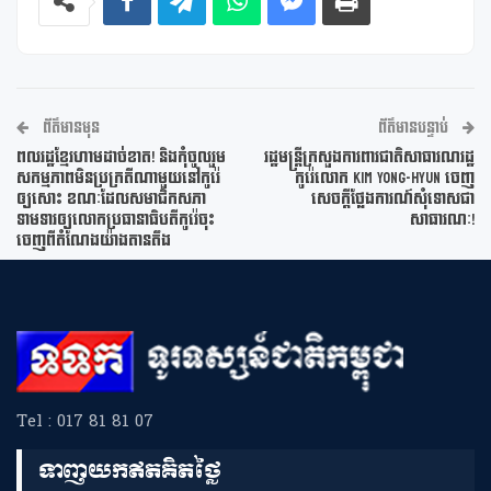
ព័ត៌មានមុន
ព័ត៌មានបន្ទាប់
ពលរដ្ឋខ្មែរហាមដាច់ខាត! និងកុំចូលរួម
រដ្ឋមន្ត្រីក្រសួងការពារជាតិសាធារណរដ្ឋ
សកម្មភាពមិនប្រក្រតីណាមួយនៅកូរ៉េ
កូរ៉េលោក Kim Yong-Hyun ចេញ
ឲ្យសោះ ខណៈដែលសមាជិកសភា
សេចក្តីថ្លែងការណ៍សុំទោសជា
ទាមទារឲ្យលោកប្រធានាធិបតីកូរ៉េចុះ
សាធារណៈ!
ចេញពីតំណែងយ៉ាងតានតឹង
Tel : 017 81 81 07
ទាញយកឥតគិតថ្លៃ