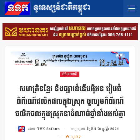
ព័ត៌មានជាតិ
សហគ្រិនខ្មែរ និងផ្សារទំនើបអុីអន រៀបចំ
ពិព័រណ៍ផលិតផលក្នុងស្រុក ចូលរួមពិព័រណ៍
ផលិតផលក្នុងស្រុកនាដំណាច់ឆ្នាំទាំងអស់គ្នា
ចេញផ្សាយ
ថ្ងៃទី 4 ខែ ធ្នូ ឆ្នាំ 2024
ដោយ
TVK Sothun
1,177