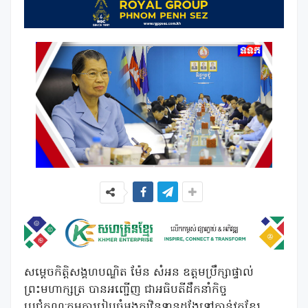
សម្តេចកិត្តិសង្គហបណ្ឌិត ម៉ែន សំអន ឧត្តមប្រឹក្សាផ្ទាល់
ព្រះមហាក្សត្រ បានអញ្ជើញ ជាអធិបតីដឹកនាំកិច្ច
ប្រជុំគណ:កម្មការរៀបចំអង្គកឋិនទានដង្ហែទៅកាន់វត្តខ្មែរ