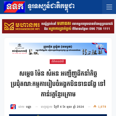
ព័ត៌មានជាតិ
សម្តេច ម៉ែន សំអន អញ្ជើញដឹកនាំកិច្ច
ប្រជុំគណ:កម្មការរៀបចំអង្គកឋិនទានដង្ហែ ទៅ
កាន់វត្តខ្មែរក្រោម
ចេញផ្សាយ
ថ្ងៃទី 4 ខែ តុលា ឆ្នាំ 2024
1,078
ដោយ
បញ្ញា