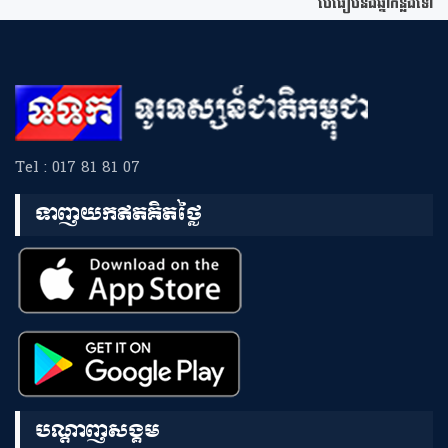
បើធៀបនឹងឆ្នាំកន្លងទៅ
Tel : 017 81 81 07
ទាញយកឥតគិតថ្លៃ
បណ្តាញសង្គម