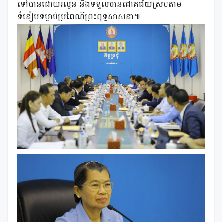
ទៅបានដោយរលូន និងទទួលបានជោគជ័យស្របតាម
ទំនៀមទម្លាប់ប្រពៃណីព្រះពុទ្ធសាសនា៕