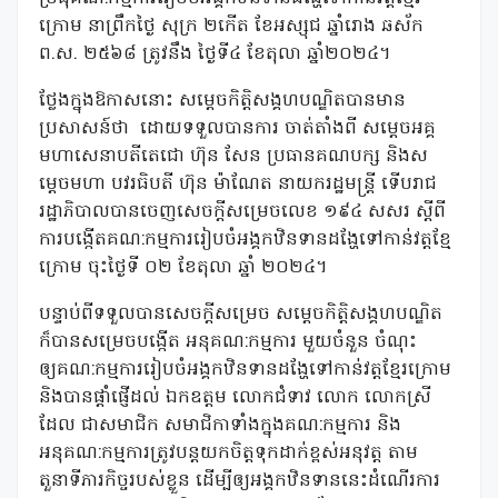
ក្រោម នាព្រឹកថ្ងៃ សុក្រ ២កើត ខែអស្សុជ ឆ្នាំរោង ឆស័ក
ព.ស. ២៥៦៨ ត្រូវនឹង ថ្ងៃទី៤ ខែតុលា ឆ្នាំ២០២៤។
ថ្លែងក្នុងឱកាសនោះ សម្តេចកិត្តិសង្គហបណ្ឌិតបានមាន
ប្រសាសន៍ថា ដោយទទួលបានការ ចាត់តាំងពី សម្តេចអគ្គ
មហាសេនាបតីតេជោ ហ៊ុន សែន ប្រធានគណបក្ស និងស
ម្តេចមហា បវរធិបតី ហ៊ុន ម៉ាណែត នាយករដ្ឋមន្ត្រី ទើបរាជ
រដ្ឋាភិបាលបានចេញសេចក្តីសម្រេចលេខ ១៩៤ សសរ ស្តីពី
ការបង្កើតគណ:កម្មការរៀបចំអង្គកឋិនទានដង្ហែទៅកាន់វត្តខ្មែ
ក្រោម ចុះថ្ងៃទី ០២ ខែតុលា ឆ្នាំ ២០២៤។
បន្ទាប់ពីទទួលបានសេចក្តីសម្រេច សម្តេចកិត្តិសង្គហបណ្ឌិត
ក៏បានសម្រេចបង្កើត អនុគណ:កម្មការ មួយចំនួន ចំណុះ
ឲ្យគណ:កម្មការរៀបចំអង្គកឋិនទានដង្ហែទៅកាន់វត្តខ្មែរក្រោម
និងបានផ្តាំផ្ញើដល់ ឯកឧត្តម លោកជំទាវ លោក លោកស្រី
ដែល ជាសមាជិក សមាជិកាទាំងក្នុងគណ:កម្មការ និង
អនុគណ:កម្មការត្រូវបន្តយកចិត្តទុកដាក់ខ្ពស់អនុវត្ត តាម
តួនាទីភារកិច្ចរបស់ខ្លួន ដើម្បីឲ្យអង្គកឋិនទាននេះដំណើរការ