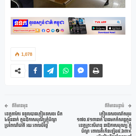
1,078
ព័ត៌មានមុន
ព័ត៌មានបន្ទាប់
ខេត្តតាកែវ ទទួលបានភ្ញៀវទេសចរ ជិត
ភ្ញៀវទេសចរណ៍សរុប
៤ម៉ឺននាក់ ក្នុងឱកាសបុណ្យភ្ជុំបិណ្ឌ
១៧០.៥១៣នាក់ បានមកកំសាន្តក្នុង
ប្រពៃណីជាតិ រយៈពេលបីថ្ងៃ
ខេត្តព្រះសីហនុ នាឱកាសបុណ្យ ភ្ជុំ
បិណ្ឌ ពោលគឺកើនឡើង៥,៦៣%