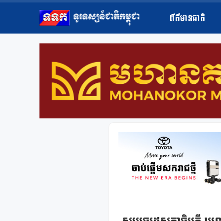
ព័ត៌មានជាតិ