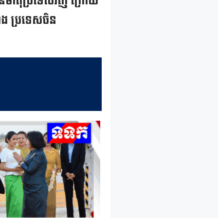
កាន់មាតុប្រទេសវិញ ក្រោយ
េកំាង ប្រទេសចិន