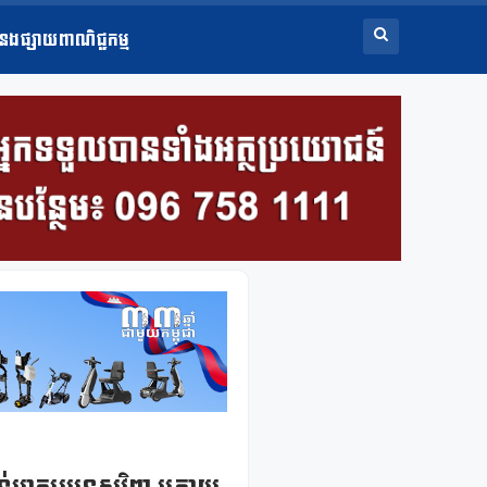
ំនងផ្សាយពាណិជ្ជកម្ម