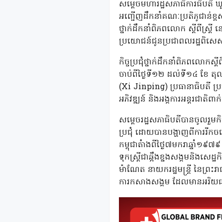
សម្តេចមហារដ្ឋសភាធិការធិបតី ឃ
អញ្ជើញដឹកនាំគណៈប្រតិភូជាន់ខ្ពស
ថ្នាក់ដឹកនាំពិភពលោក ស្តីពីស្រ
ប្រយោជន៍ជូនប្រជាពលរដ្ឋពិសេសស្
កិច្ចប្រជុំថ្នាក់ដឹកនាំពិភពលោកស
ចាប់ពីថ្ងៃទី១២ ដល់ទី១៤ ខែ តុលា 
(Xi Jinping) ប្រធានាធិបតី ប្រទេស
អភិវឌ្ឍន៍ និងអង្គការអន្តរជាត
សម្តេចរដ្ឋសភាធិបតីបានចូលរួមក
ប្រជុំ ដោយបានបង្ហាញពីការរីកច
កម្ពុជាតំាងពីថ្ងៃ៧មករាឆ្នាំ១
ទុកស្រ្តីជាឆ្អឹងខ្នងសង្គមនិងសេ
ម៉ាណែត នាយករដ្ឋមន្ត្រី នៃព្រះរ
ការកសាងសង្គម ដែលមានអរិយធ