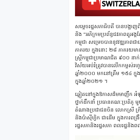
សម្តេចរដ្ឋសភាធិបតី បានបង្ហាញពី
និង “អភិក្រមប្រព័ន្ធជវភាពតួអង្គ
កម្ពុជា សម្រេចបាននូវវឌ្ឍភាពជា
ភាគរយ ក្នុងនោះ ២៨ ភាគរយមានមុ
ស្រ្តីកម្ពុជាប្រមាណជិត ៩០០ ន
វិស័យអប់រំត្រូវបានលើកកម្ពស់រហ
ឆ្នាំ២០០០ មកនៅត្រឹម ១៥៤ ក្នុង
ក្នុងឆ្នាំ២០២១ ។
ឆ្លៀតនៅក្នុងឱកាសដ៏មមាញឹក អំឡ
ថ្នាក់ដឹកនាំ ប្រធានគណៈប្រតិភូ
តំណាងប្រជាជនចិន លោកស្រី គ្រីស
និងប៉ាស៊ីហ្វិក ជាដើម ក្នុងការពង្
រដ្ឋសភានិងរដ្ឋសភា ពលរដ្ឋនិងព