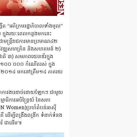
្កើត “អភិក្រមរដ្ឋាភិបាលទាំងមូល”
គម”។ ក្នុងរយៈពេលកន្លងមកនេះ
ីជាមន្ត្រីរាជការមានប្រមាណ៤២
រអភិវឌ្ឍសហគ្រិន និងសហគមន៍ ២)
ាជាតិ ៣) សមភាពយេនឌ័រក្នុង
នុង ១០០ ០០០ កំណើតរស់ ក្នុង
ុងឆ្នាំ២០១៤ មកនៅត្រឹម១៤ ភាគរយ
ាក្សាការងារដាច់ដោយឡែកៗ ជាមួយ
មាធិការអចិន្រ្តៃយ៍ នៃសភា
(UN Women)ប្រចាំតំបន់អាស៊ី
គី ដើម្បីពង្រឹងពង្រីក ទំនាក់ទំនង
់រំ ជាដើម៕