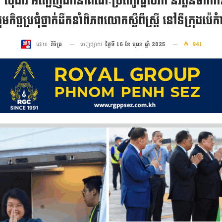
 សុដារី អញ្ជើញដឹកនាំគណៈប្រតិភូរដ្ឋសភា និវត្តន៍មក
មកិច្ចប្រជុំថ្នាក់ដឹកនាំពិភពលោកស្តីពីស្រ្តី នៅទីក្រុងប៉
ចេញផ្សាយ
ថ្ងៃទី 16 ខែ តុលា ឆ្នាំ 2025
941
ដោយ
វិចិត្រ