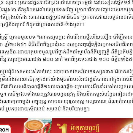
ួន សុដារី ប្រធានរដ្ឋសភានៃព្រះរាជាណាចក្រកម្ពុជា នៅរសៀលថ្ងៃទី១៥
់រដ្ឋសភា និវត្តន៍មកដល់មាតុប្រទេសវិញ ក្រោយពីបានបញ្ចប់បេសកកម្មការទ
្តី នៅទីក្រុងប៉េកំាង សាធារណរដ្ឋប្រជាមានិតចិន ប្រកបកដោយលទ្ធផលជា
រ្តីនិងកុមារី ក៏ដូចជាប្រទេសជាតិ ទំាងមូល។
្តីពីស្រ្តី ក្រោមមូលបទ “អនាគតរួមគ្នា៖ ដំណើរការថ្មីហើយលឿន ដើម្បីការអភិ
ឆ្នាំ២០២៥។ ពិធីបើកកិច្ចប្រជុំនេះ បានប្រារព្ធធ្វើឡើងក្រោមអធិបតីភាពដ៏
ចិន ដោយវត្តមានចូលរួមពីថ្នាក់ដឹកនាំស្ថាប័ននីតិប្បញ្ញត្តិ នីតិប្រតិបត្ត
ិពាក់ព័ន្ធ សរុបប្រមាណជាង ៨០០ នាក់ មកពីប្រទេសជាង ១០០ ពីទ្វីបទា
ិច្ចប្រជុំដ៏មានសារៈសំខាន់នេះ ដោយបានចែករំលែកទស្សនទាន ដ៏មានតម្ល
ម្រើននិងការយកចិត្តទុកដាក់យ៉ាងមុតមាំរបស់រាជរដ្ឋាភិបាលនៅក្នុងក
៩៧៩ ពិជាពិសេសពីអាណត្តិទី១ដល់អាណត្តី៦ ក្រោមការដឹកនាំរបស់សម្តេ
ដ្ឋកិច្ច។ សមិទ្ធផលទាំងនេះត្រូវបានបន្តអនុវត្ត និងលើកកម្ពស់បន្ថែមទៀ
ាជាណាចក្រកម្ពុជា បច្ចុប្បន្ន តាមរយៈយុទ្ធសាស្ត្រ បញ្ចកោណ ដំណាក់កាលទ
ម៌ ប្រកបដោយសីលធម៌ សមធម៌ និងបរិយាបន្ន។