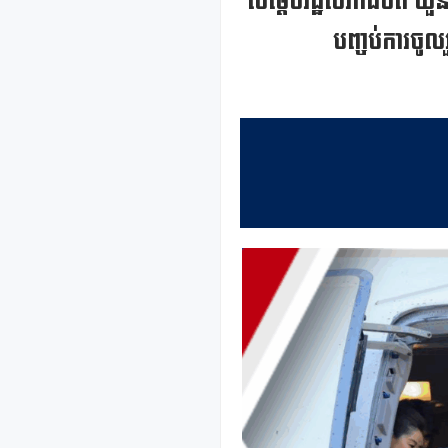
សម្តេចរដ្ឋសភាធិបតី ឃួន
បញ្ចប់ការចូលរួ