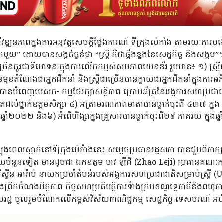
វឌ្ឍនភាពក្នុងការអនុវត្តសេចក្តីថ្លែងការណ៍ ទីក្រុងប៉េកាំង តាមរយៈការបង
តែមួយ” ដោយបានសង្កត់ធ្ងន់ថា “ស្រ្តី គឺជាឆ្អឹងខ្នងនៃសេដ្ឋកិច្ច និងសង្
ច្រើនគួរជាទីមោទនៈក្នុងការលើកកម្ពស់សមភាពយេនឌ័រ រួមមាន៖ ១) ស្រ្ត
ខតំណែងជាអ្នកដឹកនាំ និងស្រ្តីជាច្រើនបានក្លាយជាអ្នកដឹកនាំក្នុងកា
ាក់បានបំពេញបេសក- កម្មថែរក្សាសន្តិភាព ក្រោមឆ័ត្រនៃអង្គការសហប្រជ
ូតដល់ថ្នាក់ឧត្តមសិក្សា ៤) អត្រាមរណភាពមាតាបានធ្លាក់ចុះពី ៤៣៧ ក្
ឆ្នាំ២០២២ និង៦) អំពើហិង្សាក្នុងគ្រួសារបានធ្លាក់ចុះពី២៩ ភាគរយ ក្ន
ុងពេលស្នាក់នៅទីក្រុងប៉េកំាងនេះ សម្តេចប្រធានរដ្ឋសភា បានជួបពិភ
 មួយចំនួនទៀត មានដូចជា ឯកឧត្តម ចាវ ឡឹជី (Zhao Leji) ប្រធានគណៈកម្
្ទីន អារ៉ាប់ នាយកប្រចាំតំបន់របស់អង្គការសហប្រជាជាតិសម្រាប់ស្រ្តី 
រឹងព្រីកចំណងមិត្តភាព កិច្ចសហប្រតិបត្តិការទំាងក្របខណ្ឌទ្វេភាគីនិងពហុភា
លរដ្ឋ ចូលរួមចំណែកលើកម្ពស់វិស័យពាណិជ្ជកម្ម សេដ្ឋកិច្ច ទេសចរណ៍ អប