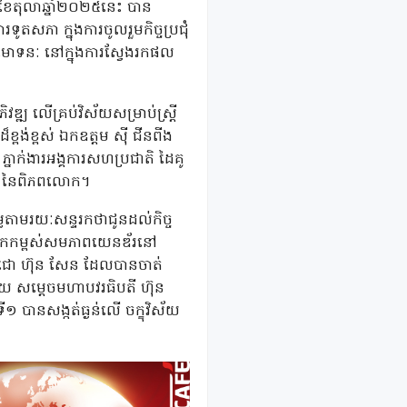
 ខែតុលាឆ្នាំ២០២៥នេះ បាន
ូតសភា ក្នុងការចូលរួមកិច្ចប្រជុំ
ទីមោទនៈ នៅក្នុងការស្វែងរកផល
វឌ្ឍ លើគ្រប់វិស័យសម្រាប់ស្រ្តី
ខ្ពង់ខ្ពស់ ឯកឧត្តម ស៊ី ជីនពីង
ិ ភ្នាក់ងារអង្គការសហប្រជាតិ ដៃគូ
ំង៥ នៃពិភពលោក។
ៃតាមរយៈសន្ទរកថាជូនដល់កិច្ច
ារលើកកម្ពស់សមភាពយេនឌ័រនៅ
ចតេជោ ហ៊ុន សែន ដែលបានចាត់
តដោយ សម្តេចមហាបវរធិបតី ហ៊ុន
ី១ បានសង្កត់ធ្ងន់លើ ចក្ខុវិស័យ