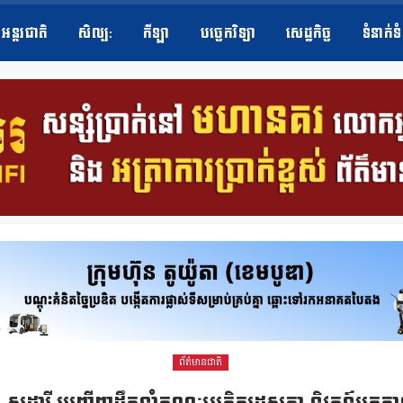
អន្តរជាតិ
សិល្ប​:
កីឡា
បច្ចេកវិទ្យា
សេដ្ឋកិច្ច
ទំនាក់ទ
ព័ត៌មានជាតិ