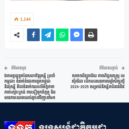
1,144
ព័ត៌មានមុន
ព័ត៌មានបន្ទាប់
ឯកអគ្គរដ្ឋទូតនៃសហព័ន្ធរុស្ស៊ី ប្រចាំ
សាកលវិទ្យាល័យ ពាណិជ្ជសាស្ត្រ អេ
កម្ពុជា៖ ទំនាក់ទំនងការទូតកម្ពុជា
ស៊ីលីដា បើកបវេសនកាលឆ្នាំសិក្សាថ្មី
និងរុស្ស៊ី គឺជាទំនាក់ឈរលើមិត្តភាព
2024-2025 សម្រាប់និស្សិតជំនាន់ទី៩
ភាពស្មោះត្រង់ ការជឿទុកចិត្តគ្ន និង
មានការយោគយល់គ្នាទៅវិញទៅមក