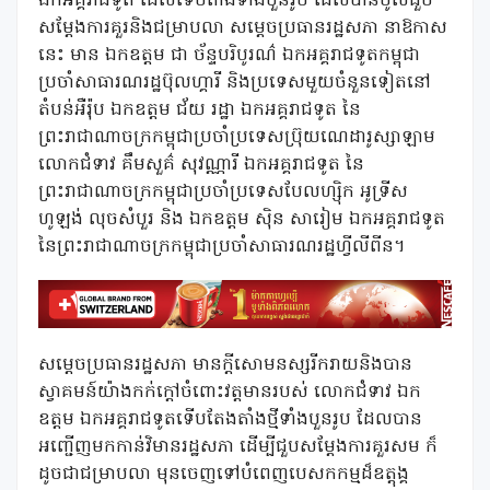
ឯកអគ្គរាជទូត ដែលទើបតំាងទំាងបួនរូប ដែលបានចូលជួប
សម្តែងការគួរនិងជម្រាបលា សម្តេចប្រធានរដ្ឋសភា នាឱកាស
នេះ មាន ឯកឧត្តម ជា ច័ន្ទបរិបូរណ៌ ឯកអគ្គរាជទូតកម្ពុជា
ប្រចាំសាធារណរដ្ឋប៊ុលហ្គារី និងប្រទេសមួយចំនួនទៀតនៅ
តំបន់អឺរ៉ុប ឯកឧត្តម ជ័យ រដ្ឋា ឯកអគ្គរាជទូត នៃ
ព្រះរាជាណាចក្រកម្ពុជាប្រចាំប្រទេសប្រ៊ុយណេដារូស្សាឡាម
លោកជំទាវ គឹមសួគ៌ សុវណ្ណារី ឯកអគ្គរាជទូត នៃ
ព្រះរាជាណាចក្រកម្ពុជាប្រចាំប្រទេសបែលហ្ស៊ិក អូទ្រីស
ហូឡង់ លុចសំបួរ និង ឯកឧត្តម ស៊ិន សារៀម ឯកអគ្គរាជទូត
នៃព្រះរាជាណាចក្រកម្ពុជាប្រចាំសាធារណរដ្ឋហ្វីលីពីន។
សម្តេចប្រធានរដ្ឋសភា មានក្តីសោមនស្សរីករាយនិងបាន
ស្វាគមន៍យ៉ាងកក់ក្តៅចំពោះវត្តមានរបស់ លោកជំទាវ ឯក
ឧត្តម ឯកអគ្គរាជទូតទើបតែងតាំងថ្មីទាំងបួនរូប ដែលបាន
អញ្ជើញមកកាន់វិមានរដ្ឋសភា ដើម្បីជួបសម្តែងការគួរសម ក៏
ដូចជាជម្រាបលា មុនចេញទៅបំពេញបេសកកម្មដ៏ឧត្តុង្គ