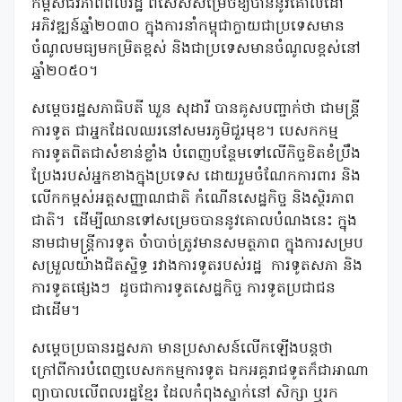
កម្ពស់ជីវភាពពលរដ្ឋ ពិសេសសម្រេចឱ្យបាននូវគោលដៅ
អភិវឌ្ឍន៍ឆ្នាំ២០៣០ ក្នុងការនាំកម្ពុជាក្លាយជាប្រទេសមាន
ចំណូលមធ្យមកម្រិតខ្ពស់ និងជាប្រទេសមានចំណូលខ្ពស់នៅ
ឆ្នាំ២០៥០។
សម្តេចរដ្ឋសភាធិបតី ឃួន សុដារី បានគូសបញ្ជាក់ថា ជាមន្រ្តី
ការទូត ជាអ្នកដែលឈរនៅសមរភូមិជួរមុខ។ បេសកកម្ម
ការទូតពិតជាសំខាន់ខ្លាំង បំពេញបន្ថែមទៅលើកិច្ចខិតខំប្រឹង
ប្រែងរបស់អ្នកខាងក្នុងប្រទេស ដោយរួមចំណែកការពារ និង
លើកកម្ពស់អត្តសញ្ញាណជាតិ កំណើនសេដ្ឋកិច្ច និងស្ថិរភាព
ជាតិ។
ដើម្បីឈានទៅសម្រេចបាននូវគោលបំណងនេះ ក្នុង
នាមជាមន្រ្តីការទូត ចំាបាច់ត្រូវមានសមត្ថភាព ក្នុងការសម្រប
សម្រួលយ៉ាងជិតស្និទ្ធ រវាងការទូតរបស់រដ្ឋ
ការទូតសភា និង
ការទូតផ្សេងៗ
ដូចជាការទូតសេដ្ឋកិច្ច ការទូតប្រជាជន
ជាដើម។
សម្តេចប្រធានរដ្ឋសភា មានប្រសាសន៍លើកឡើងបន្តថា
ក្រៅពីការបំពេញបេសកកម្មការទូត ឯកអគ្គរាជទូតក៏ជាអាណា
ព្យាបាលលើពលរដ្ឋខ្មែរ ដែលកំពុងស្នាក់នៅ សិក្សា ឬរក