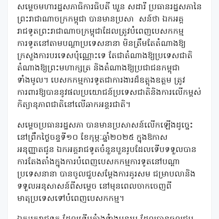
សម្តេចមហារដ្ឋសភាធិការធិបតី ឃួន សដារី ប្រធានរដ្ឋសភានៃ
ព្រះរាជាណាចក្រកម្ពុជា បានមានប្រសា
សន៍ថា ឯកអគ្គ
រាជទូតព្រះរាជាណាចក្រម្ពុជាដែលត្រូវបំពេញបេសកកម្ម
ការទូតនៅតាមបណ្តាប្រទេសនានា មិនត្រឹមតែតំណាងឱ្យ
ក្រសួងការបរទេសប៉ុណ្ណោះទេ តែជាតំណាងឱ្យប្រទេសជាតិ
តំណាងឱ្យព្រះមហាក្សត្រ និងតំណាងឱ្យប្រជាជនកម្ពុជា
ទាំងមូល។ បេសកកម្មការទូតជាការងារដ៏ឧត្តុងឧត្តម ត្រូវ
ការពារឱ្យបាននូវផលប្រយោជន៍ប្រទេសជាតិនិងការលើកម្ពស់
កិត្យានុភាពជាតិនៅលើឆាកអន្តរជាតិ។
សម្តេចប្រធានរដ្ឋសភា បានមានប្រសាសន៍លើកឡើងដូច្នេះ
នៅព្រឹកថ្ងៃចន្ទទី១០ ខែកុម្ភៈឆ្នាំ២០២៥ ក្នុងឱកាស
អនុញ្ញាតជូន ឯកអគ្គរាជទូតចំនួនបួនរូបដែលទើបទទួលបាន
ការតែងតាំងក្នុងការបំពេញបេសកកម្មការទូតនៅបណ្តា
ប្រទេសនានា បានចូលជួបសម្តែងការគូរសម ជម្រាបលានិង
ទទួលអនុសាសន៍ពីសម្តេច នៅមុនពេលចាកចេញពី
មាតុប្រទេសទៅបំពេញបេសកកម្ម។