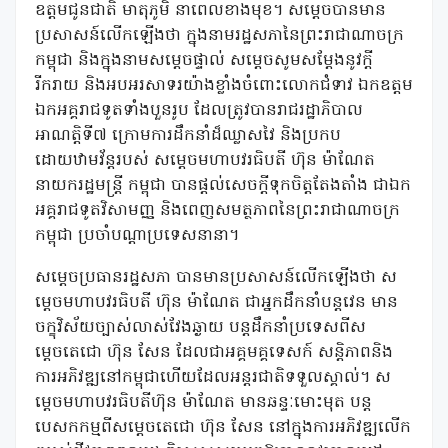
ឧត្តមជូនជាតិ មាតុភូមិ នាពេលខាងមុខ។ សម្តេចបានមាន
ប្រសាសន៍លើកឡើងថា ក្នុងនាមរដ្ឋសភានៃព្រះរាជាណាចក្រ
កម្ពុជា និងក្នុងនាមសម្តេចផ្ទាល់ សម្តេចសូមសម្តែងនូវក្តី
រីករាយ និងអបអរសាទរយ៉ាងខ្លាំងចំពោះលោកជំទាវ ឯកឧត្តម
ឯកអគ្គរាជទូតទាំងបួនរូប ដែលត្រូវបានរាជរដ្ឋាភិបាល
អាណត្តិទី៧ ក្រោមការដឹកនាំដ៏ឈ្លាសវៃ និងប្រកប
ដោយឋាមវ័ន្តរបស់ សម្តេចមហាបវរធិបតី ហ៊ុន ម៉ាណែត
នាយករដ្ឋមន្រ្តី កម្ពុជា បានផ្តល់សេចក្តីទុកចិត្តតែងតាំង ជាឯក
អគ្គរាជទូតវិសាមញ្ញ និងពេញសមត្ថភាពនៃព្រះរាជាណាចក្រ
កម្ពុជា ប្រចាំបណ្តាប្រទេសនានា។
សម្តេចប្រធានរដ្ឋសភា បានមានប្រសាសន៍លើកឡើងថា ស
ម្តេចមហាបវរធិបតី ហ៊ុន ម៉ាណែត ជាអ្នកដឹកនាំបន្តវេន មាន
ចក្ខុវិស័យច្បាស់លាស់វែងឆ្ងាយ បន្តដឹកនាំប្រទេសពីស
ម្តេចតេជោ ហ៊ុន សែន ដែលជាអគ្គមគ្គទេសក៍ សន្តិភាពនិង
ការអភិវឌ្ឍនៅកម្ពុជាហើយដែលអន្តរជាតិទទួលស្គាល់។ ស
ម្តេចមហាបវរធិបតីហ៊ុន ម៉ាណែត មានឆន្ទៈមោះមុត បន្ត
បេសកកម្មពីសម្តេចតេជោ ហ៊ុន សែន នៅក្នុងការអភិវឌ្ឍលើក