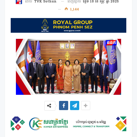
ចេញផ្សាយ
ថ្ងៃទី 10 ខែ កុម្ភៈ ឆ្នាំ 2025
ដោយ
TVK Sothun
1,144