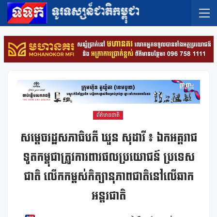
ព័ត៌មានជាតិ
សម្តេចរដ្ឋសភាធិបតី ឃួន សុដារី ៖ ឯកអគ្គរាជ
ទូតកម្ពុជាត្រូវការពារផលប្រយោជន៍ ប្រទេស
ជាតិ លើកកម្ពស់កិត្យានុភាពជាតិនៅលើឆាក
អន្តរជាតិ