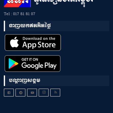
Tel : 017 81 81 07
ទាញយកឥតគិតថ្លៃ
បណ្តាញសង្គម