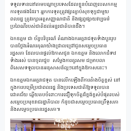
ទទួលទាននៅតាមបណ្តាប្រទេសដែលខ្លួនបំពេញបេសកកម្ម
ការទូតផងដែរ។ អ្នកការទូតត្រូវផ្សារភ្ជាប់សុខទុក្ខជាមួយ
ពលរដ្ឋ ត្រូវរក្សាអត្តសញ្ញាណជាតិ និងផ្សព្វផ្សាយវប្បធម៌
ប្រពៃណីរបស់ជាតិដល់អន្តរជាតិបានដឹង។
ឯកឧត្តម ជា ច័ន្ទបរិបូរណ៌ តំណាងឯកអគ្គរាជទូតទំាងបួនរូប
បានថ្លែងអំណរគុណយ៉ាងជ្រាលជ្រៅជូនសម្តេចប្រធាន
រដ្ឋសភា ដែលបានផ្តល់ឱកាសជូន ឯកឧត្តម និងលោកជំទាវ
ទំាងអស់ បានចូលជួប
សម្តែងការគួរសម ជម្រាបលា
ពិសេសទទួលបានអនុសាសន៍ល្អៗនៅក្នុងឱកាសនេះ។
ឯកឧត្តមឯកអគ្គរាជទូត បានលើកឡើងពីការតំាងចិត្តខ្ពស់ នៅ
ក្នុងការបម្រើប្រជាពលរដ្ឋ និងប្រទេសជាតិឱ្យទទួលបាន
ជោគជ័យ ឆ្លើយតបចំពោះការជឿទុកចិត្តដ៏ខ្ពង់ខ្ពស់បំផុតរបស់
សម្តេចប្រមុខរាជរដ្ឋាភិបាល ក៏ដូចជាសម្តេចប្រធានព្រឹទ្ធសភា
និងសម្តេចប្រធានរដ្ឋសភា៕