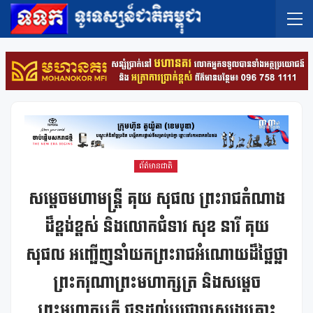
ព័ត៌មានជាតិ
សម្តេចមហាមន្ត្រី គុយ សុផល ព្រះរាជតំណាង
ដ៏ខ្ពង់ខ្ពស់ និងលោកជំទាវ សុខ នារី គុយ
សុផល អញ្ជើញនាំយកព្រះរាជអំណោយដ៏ថ្លៃថ្លា
ព្រះករុណាព្រះមហាក្សត្រ និងសម្តេច
ព្រះមហាក្សត្រី ជូនដល់ប្រជារាស្រ្តរងគ្រោះ