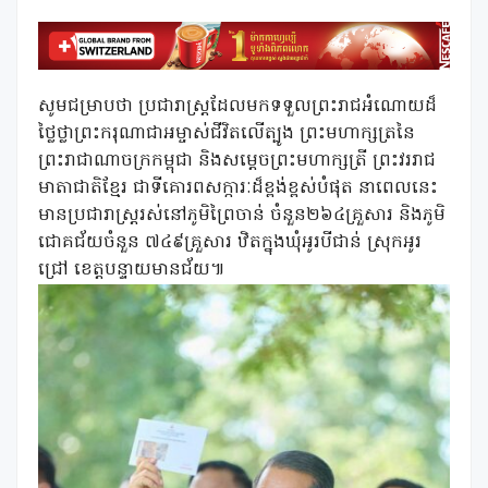
សូមជម្រាបថា ប្រជារាស្រ្តដែលមកទទួលព្រះរាជអំណោយដ៏
ថ្លៃថ្លាព្រះករុណាជាអម្ចាស់ជីវិតលើត្បូង ព្រះមហាក្សត្រនៃ
ព្រះរាជាណាចក្រកម្ពុជា និងសម្តេចព្រះមហាក្សត្រី ព្រះវររាជ
មាតាជាតិខ្មែរ ជាទីគោរពសក្ការៈដ៏ខ្ពង់ខ្ពស់បំផុត នាពេលនេះ
មានប្រជារាស្ត្ររស់នៅភូមិព្រៃចាន់ ចំនួន២៦៤គ្រួសារ និងភូមិ
ជោគជ័យចំនួន ៧៤៩គ្រួសារ ឋិតក្នុងឃុំអូរបីជាន់ ស្រុកអូរ
ជ្រៅ ខេត្តបន្ទាយមានជ័យ៕