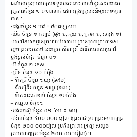
ដល់បងប្អូនប្រជារាស្ត្រទទួលរងគ្រោះ មានចំនួនសរុបជាមេ
គ្រួសារចំនួន ១ ០១៣នាក់ ដោយក្នុងគ្រួសារនីមួយៗទទួល
បាន ៖
-អង្ករចំនួន ១ បាវ = ៥០គីឡូក្រាម
-ឃីត ចំនួន ១ កញ្ចប់ (មុង ១, ភួយ ១, ក្រមា ១, សារុង ១)
-អាវយឺតមានផ្លាកព្រះរាជអំណោយ ព្រះករុណាព្រះបាទស
ម្តេចព្រះបរមនាថ នរោត្តម សីហមុនី ជាទីគោរពសក្ការៈដ៏
ខ្ពង់ខ្ពស់បំផុត ចំនួន ០១
-មី ចំនួន ២ កេស
-ត្រីខ ចំនួន ១០ កំប៉ុង
– ទឹកត្រី ចំនួន ១យួរ (៦ដប)
– ទឹកស៊ីអ៊ីវ ចំនួន ១យួរ (៦ដប)
– ទឹកដោះគោខាប់ ចំនួន ១០កំប៉ុង
– កន្ទេល ចំនួន១
-តង់កៅស៊ូ ចំនួន ០១ (៤ម X ៦ម)
-ថវិកាចំនួន ៤០០ ០០០ រៀល (ព្រះរាជទ្រព្យព្រះមហាក្សត្រ
ចំនួន ២០០ ០០០រៀល រួមនឹងព្រះរាជទ្រព្យ សម្តេច
ព្រះមហាក្សត្រី ចំនួន ២០០ ០០០រៀល) ។