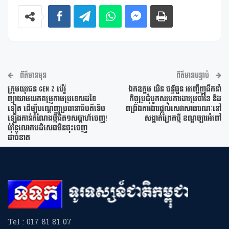
ព័ត៌មានមុន
ព័ត៌មានបន្ទាប់
ក្រុមយុវជន Gen Z ប៉េរ៉ូ
ឯកឧត្តម យិន ចន្ទ័ធួន អញ្ជើញដឹកនាំ
ព្យាយាមយកគម្រូតាមប្រទេសដទៃ
កិច្ចប្រជុំបូកសរុបការងារប្រចាំខែ និង
ទៀត ដើម្បីបណ្តេញប្រធានាធិបតីទើប
ពង្រឹងការងារផ្តល់សេវាសាធារណៈនៅ
ឡើងកាន់តំណែងថ្មីជិត១សប្តាហ៍ចេញ!
សង្កាត់ព្រែកថ្មី ខណ្ឌច្បារអំពៅ
ប៉ុន្តែលោកបដិសេធមិនចុះចេញ
ដាច់ខាត
Tel : 017 81 81 07