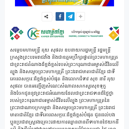
សម្តេចមហាមន្ត្រី គុយ សុផល ឧបនាយករដ្ឋមន្ត្រី រដ្ឋមន្ត្រី
ក្រសួងព្រះបរមរាជវាំង និងជាឧត្តមប្រឹក្សាផ្ទាល់ព្រះមហាក្សត្រ
ជាព្រះរាជតំណាងដ៏ខ្ពង់ខ្ពស់របស់ព្រះករុណាជាអម្ចាស់ជីវិតលើ
ត្បូង និងសម្តេចព្រះមហាក្សត្រី ព្រះវររាជមាតាជាតិខ្មែរ ជាទី
គោរពសក្ការៈដ៏ខ្ពង់ខ្ពស់បំផុត និងលោកជំទាវ សុខ នារី គុយ
សុផល បានអញ្ជើញសំណេះសំណាលសាកសួរសុខទុក្ខ
និងចែកជូននូវព្រះរាជអំណោយដែលជាព្រះរាជទានដ៏ថ្លៃថ្លា
របស់ព្រះករុណាជាអម្ចាស់ជីវិតលើត្បូង ព្រះមហាក្សត្រនៃ
ព្រះរាជាណាចក្រកម្ពុជា និងសម្តេចព្រះមហាក្សត្រី ព្រះវររាជ
មាតាជាតិខ្មែរ ជាទីគោរពសក្ការៈដ៏ខ្ពង់ខ្ពស់បំផុត ជូនដល់បង
ប្អូនប្រជារាស្រ្តរងគ្រោះដោយការឈ្លានពានពីទាហានថៃយកដី