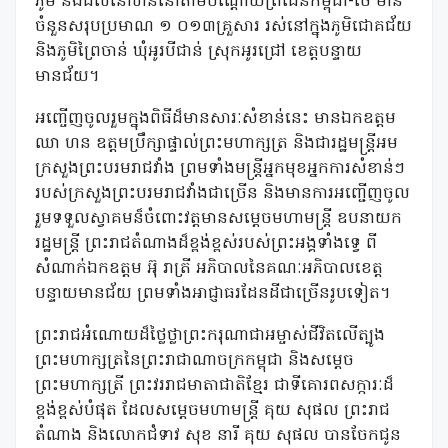
ភូមិ និងដីលំនៅឋាននៅតាមបណ្តោយព្រំដែនកម្ពុជា-ថៃ មាន
ចំនួនសរុបប្រមាណ ១ ០១៣គ្រួសារ រស់នៅក្នុងភូមិជោគជ័យ
និងភូមិព្រៃចាន់ ឃុំអូរបីជាន់ ស្រុកអូរជ្រៅ ខេត្តបន្ទាយ
មានជ័យ។
អញ្ចើញចូលរួមក្នុងពិធីដ៏មានសារៈសំខាន់នេះ មានឯកឧត្តម
ឈា ហន ឧត្តមប្រឹក្សាផ្ទាល់ព្រះមហាក្សត្រ និងជារដ្ឋមន្ត្រីអម
ក្រសួងព្រះបរមរាជវាំង ព្រមទាំងមន្ត្រីអ្នកមុខអ្នកការសំខាន់ៗ
របស់ក្រសួងព្រះបរមរាជវាំងជាច្រើន និងមានការអញ្ជើញចូល
រួមទទួលស្វាគមន៏ចំពោះវត្តមានសម្តេចមហាមន្ត្រី ឧបនាយក
រដ្ឋមន្ត្រី ព្រះរាជតំណាងដ៏ខ្ពង់ខ្ពស់របស់ព្រះអង្គទាំងទ្វេ ពី
សំណាក់ឯកឧត្តម អ៊ុ រាត្រី អភិបាលនៃគណៈអភិបាលខេត្ត
បន្ទាយមានជ័យ ព្រមទាំងអាជ្ញាធរដែនដីជាច្រើនរូបទៀត។
ព្រះរាជអំណោយដ៏ថ្លៃថ្លាព្រះករុណាជាអម្ចាស់ជីវិតលើត្បូង
ព្រះមហាក្សត្រនៃព្រះរាជាណាចក្រកម្ពុជា និងសម្តេច
ព្រះមហាក្សត្រី ព្រះវររាជមាតាជាតិខ្មែរ ជាទីគោរពសក្ការៈដ៏
ខ្ពង់ខ្ពស់បំផុត ដែលសម្តេចមហាមន្ត្រី គុយ សុផល ព្រះរាជ
តំណាង និងលោកជំទាវ សុខ នារី គុយ សុផល បានចែកជូន