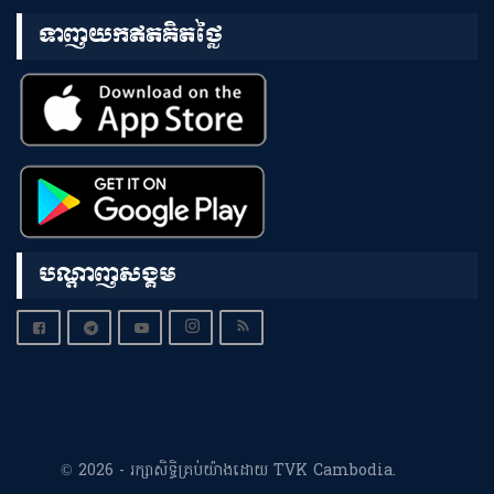
ទាញយកឥតគិតថ្លៃ
បណ្តាញសង្គម
© 2026 - រក្សាសិទ្ធិគ្រប់យ៉ាងដោយ TVK Cambodia.