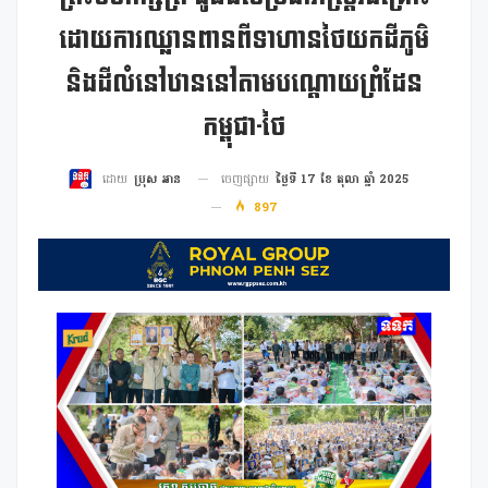
ដោយការឈ្លានពានពីទាហានថៃយកដីភូមិ
និងដីលំនៅឋាននៅតាមបណ្តោយព្រំដែន
កម្ពុជា-ថៃ
ចេញផ្សាយ
ថ្ងៃទី 17 ខែ តុលា ឆ្នាំ 2025
ដោយ
ប្រុស អាន
897