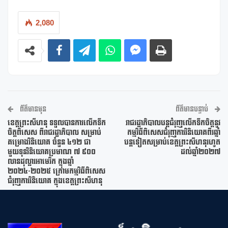
2,080
ព័ត៌មានមុន
ព័ត៌មានបន្ទាប់
ខេត្តព្រះសីហនុ ទទួលបានការលើកទឹក
រាជរដ្ឋាភិបាលបន្តជំរុញលើកទឹកចិត្តនូវ
ចិត្តពិសេស ពីរាជរដ្ឋាភិបាល សម្រាប់
កម្មវិធីពិសេសជំរុញការវិនិយោគពីរឆ្នាំ
គម្រោងវិនិយោគ ចំនួន ៤១២ ជា
បន្តទៀតសម្រាប់ខេត្តព្រះសីហនុរហូត
មួយទុនវិនិយោគប្រមាណ ៧ ៩០០
ដល់ឆ្នាំ២០២៧
លានដុល្លារអាមេរិក ក្នុងឆ្នាំ
២០២៤-២០២៥ ក្រោមកម្មវិធីពិសេស
ជំរុញការវិនិយោគ ក្នុងខេត្តព្រះសីហនុ