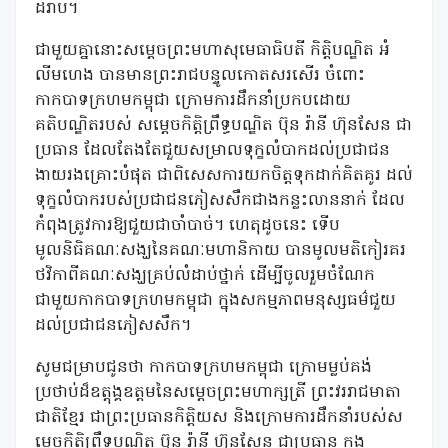
ដរាប។
ជាមួយគ្នានោះសម្តេចព្រះមហាសុមេធាធិបតី កិត្តិបណ្ឌិត អំ
លីមហេង បានមានព្រះរាជបន្ទូលកោតសរសើរ ចំពោះ
កាកបាទក្រហមកម្ពុជា ក្រោមការដឹកនាំប្រកបដោយ
គតិបណ្ឌិតរបស់ សម្តេចកិត្តិព្រឹទ្ធបណ្ឌិត ប៊ុន រ៉ានី ហ៊ុនសែន ជា
ប្រធាន ដែលតែងតែជួយសម្រាលទុក្ខលំបាកដល់ប្រជាជន
ងាយរងគ្រោះបំផុត ជាពិសេសការយកចិត្តទុកដាក់គិតគូរ ដល់
ទុក្ខលំបាករបស់ប្រជាជនភៀសសឹកជាងកន្លះលាននាក់ ដែល
កំពុងត្រូវការឱ្យជួយជាចាំបាច់។ ហេតុដូចនេះ ទើប
មូលនិធិគណៈសង្ឃនៃគណៈមហានិកាយ បានមូលមតិកៀរគរ
ថវិកាពីគណៈសង្ឃគ្រប់លំដាប់ថ្នាក់ ដើម្បីចូលរួមចំណែក
ជាមួយកាកបាទក្រហមកម្ពុជា ក្នុងសកម្មភាពមនុស្សធម៌ជួយ
ដល់ប្រជាជនភៀសសឹក។
សូមជម្រាបជូនថា កាកបាទក្រហមកម្ពុជា ក្រោមម្លប់គង់
ប្រថាប់ដ៏ឧត្តុង្គឧត្តមនៃសម្តេចព្រះមហាក្សត្រី ព្រះវររាជមាតា
ជាតិខ្មែរ ជាព្រះប្រធានកិត្តិយស និងក្រោមការដឹកនាំរបស់ស
ម្តេចកិត្តិព្រឹទ្ធបណ្ឌិត ប៊ុន រ៉ានី ហ៊ុនសែន ជាប្រធាន ក្នុង