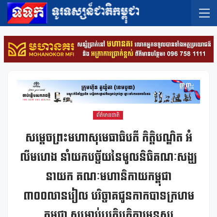
ព័ត៌មានជាតិ
សម្តេចព្រះមហាសុមេធាធិបតី កិត្តិបណ្ឌិត អំ
លីមហេង នាំយកបច្ច័យនៃមូលនិធិគណៈសង្ឃ
នាយក គណៈមហានិកាយកម្ពុជា
៣០០លានរៀល បរិច្ចាគជូនកាកបាទក្រហម
កម្ពុជា សម្រាប់ប្រតិបត្តិការមនុស្ស