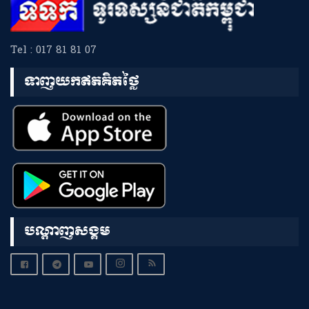
Tel : 017 81 81 07
ទាញយកឥតគិតថ្លៃ
បណ្តាញសង្គម