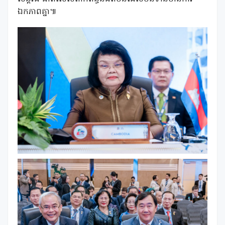
ឯកភាពគ្នា៕