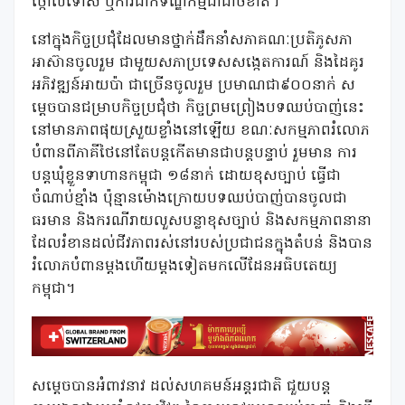
ថ្កោលទោស ឬការដាក់ទណ្ឌកម្មជាដាច់ខាត។
នៅក្នុងកិច្ចប្រជុំដែលមានថ្នាក់ដឹកនាំសភាគណៈប្រតិភូសភា
អាស៊ានចូលរួម ជាមួយសភាប្រទេសសង្កេតការណ៍ និងដៃគូរ
អភិវឌ្ឍន៍អាយប៉ា ជាច្រើនចូលរួម ប្រមាណជា៩០០នាក់ ស
ម្តេចបានជម្រាបកិច្ចប្រជុំថា កិច្ចព្រមព្រៀងបទឈប់បាញ់នេះ
នៅមានភាពផុយស្រួយខ្លាំងនៅឡើយ ខណៈសកម្មភាពរំលោភ
បំពានពីភាគីថៃនៅតែបន្តកើតមានជាបន្តបន្ទាប់ រួមមាន ការ
បន្តឃុំខ្លួនទាហានកម្ពុជា ១៨នាក់ ដោយខុសច្បាប់ ធ្វើជា
ចំណាប់ខ្មាំង ប៉ុន្មានម៉ោងក្រោយបទឈប់បាញ់បានចូលជា
ធរមាន និងករណីរាយលួសបន្លាខុសច្បាប់ និងសកម្មភាពនានា
ដែលរំខានដល់ជីវភាពរស់នៅរបស់ប្រជាជនក្នុងតំបន់ និងបាន
រំលោភបំពានម្តងហើយម្តងទៀតមកលើដែនអធិបតេយ្យ
កម្ពុជា។
សម្តេចបានអំពាវនាវ ដល់សហគមន៍អន្តរជាតិ ជួយបន្ត