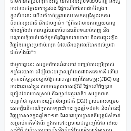
តាមដានជាប្រចាំនូវការវិវត្ត នៃការអនុវត្តបទឈប់បាញ់ និងធ្វើ
ការវាយតម្លៃដោយខ្លួនឯង ផ្អែកលើតថភាពជាក់ស្តែង។
ក្នុងន័យនេះ យើងចាំបាច់ត្រូវមានបេសកកម្មស្វែងរកការ
ពិតជាអន្តរជាតិ និងជាបន្ទាន់។ “ខ្ញុំពិតជាមានការព្រួយបារម្ភ
យ៉ាងខ្លាំងថា ការបន្តរំលោភបំពានលើបទឈប់បាញ់ នឹង
បណ្តាលឱ្យបាត់បង់ទំនុកចិត្តផ្នែកនយោបាយ និងការផ្ទុះឡើង
វិញនៃជម្លោះប្រដាប់អាវុធ ដែលនឹងបង្កផលវិបាកដល់ប្រជា
ជាតិទាំងពីរ”។
ជាមួយគ្នានេះ សម្តេចក៏បានអំពាវនាវ បញ្ឈប់ការប្រើប្រាស់
កម្លាំងយោធា ដើម្បីបោះបង្គោលព្រំដែនជាឯកតោភាគី ហើយ
ទុកភារកិច្ចស្របច្បាប់ឱ្យគណៈកម្មការព្រំដែនចម្រុះ(JBC) បន្ត
ការងាររបស់ខ្លួន តាមមធ្យោបាយសន្តិវិធី ផ្អែកលើកិច្ចព្រម
ព្រៀងដែលមានស្រាប់ និងច្បាប់អន្តរជាតិ។ សម្តេចបាន
បញ្ជាក់ថា តុលាការយុត្តិធម៌អន្តរជាតិ (ICJ) ធ្លាប់បានសម្រេច
សេចក្តីលើករណីប្រាសាទព្រះវិហារ ក្នុងឆ្នាំ១៩៦២ និងតំបន់ជុំ
វិញប្រាសាទក្នុងឆ្នាំ២០១៣ ដែលជាមូលដ្ឋានគតិយុត្តដ៏សំខាន់
សម្រាប់ភាគីទាំងពីរ ក្នុងការដោះស្រាយជម្លោះព្រំដែន ដោយ
សន្តិវិធី ជាពិសេសពាក់ព័ន្ធនឹងតំបន់ដែលមិនទាន់មានការ