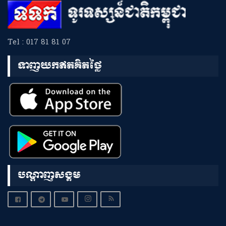
Tel : 017 81 81 07
ទាញយកឥតគិតថ្លៃ
បណ្តាញសង្គម