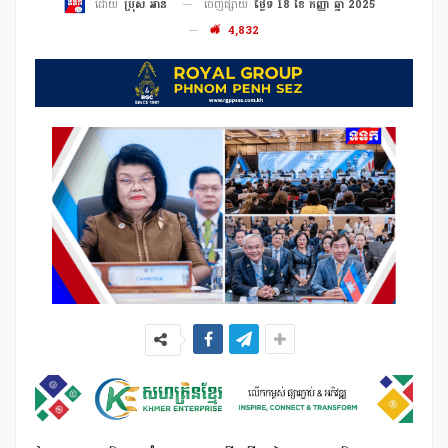
ចេញផ្សាយ
ថ្ងៃទី 18 ខែ កញ្ញា ឆ្នាំ 2025
ដោយ
ប្រុស អាន
4,832