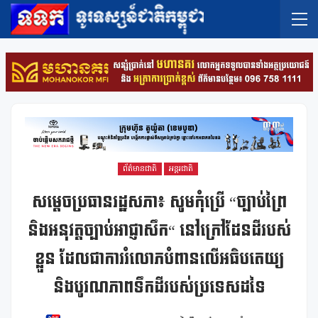
ព័ត៌មានជាតិ
អន្តរជាតិ
សម្តេចប្រធានរដ្ឋសភា៖ សូមកុំប្រើ “ច្បាប់ព្រៃ
និងអនុវត្តច្បាប់អាជ្ញាសឹក“ នៅក្រៅដែនដីរបស់
ខ្លួន ដែលជាការរំលោភបំពានលើអធិបតេយ្យ
និងបូរណភាពទឹកដីរបស់ប្រទេសដទៃ