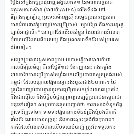
ថ្លែងនៅក្នុងកិច្ចប្រជុំពេញអង្គលើកទី១ នៃមហាសន្និបាត
អន្តរសភាអាស៊ាន (អាយប៉ា/AIPA) លើកទី៤៦ នៅ
ទីក្រុងគូឡាឡំាពួ ប្រទេសម៉ាឡេស៊ី សម្តេចប្រធានរដ្ឋសភា
បានអំពាវទាវឱ្យបញ្ឈប់ការប្រើប្រាស់ “ច្បាប់ព្រៃ និងការអនុវត្ត
ច្បាប់អាជ្ញាសឹក“ នៅក្រៅដែនដីរបស់ខ្លួន ដែលជាការរំលោភ
បំពានលើដែនអធិបតេយ្យ និងបូរណភាពទឹកដីរបស់ប្រទេស
ដទៃទៀត។
សម្តេចប្រធានរដ្ឋសភាជម្រាប មហាសន្និបាតអាយប៉ាថា
កាលពីម្សិលមិញ គឺនៅថ្ងៃទី១៧ ខែកញ្ញានេះ កងកម្លាំង
យោធាថៃបានប្រើប្រាស់កម្លាំងមកលើប្រជាជនស្លូតត្រង់របស់
កម្ពុជា ដែលបណ្តាលឱ្យមានអ្នករងរបួសជាង២០នាក់។ ថៃ
ត្រូវតែបញ្ឈប់ជាបន្ទាន់នូវការប្រើប្រាស់កម្លាំងយោធាប្រឆាំង
នឹងជនស៊ីវិល និងបំផ្លិចបំផ្លាញទ្រព្យសម្បត្តិប្រជាជនកម្ពុជាជា
បន្តទៅទៀត។ សម្តេចបានគូសបញ្ជាក់ថា ការកសាងទំនុកចិត្ត
គ្នាទៅវិញទៅមក ទាមទារឱ្យមានការខិតខំប្រឹងប្រែងពីភាគី
ទាំងពីរ ដោយមានសុច្ឆន្ទៈ និងភាពស្មោះត្រង់ពិតប្រាកដ។
ភាគីដែលរំលោភបំពានលើបទឈប់បាញ់ ត្រូវតែទទួលការ