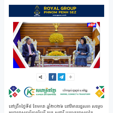
នៅព្រឹកថ្ងៃទី៨ ខែមករា ឆ្នាំ២០២៦ នៅវិមានរដ្ឋសភា សម្តេច
មហារដ្ឋសភាធិការធិបតី ឃួន សុដារី ប្រធានរដ្ឋសភានៃ