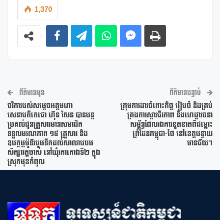
1,370
ព័ត៌មានមុន
ព័ត៌មានបន្ទាប់
ថវិការបស់សម្តេចអគ្គមហា
ក្រុមការងារចំពោះកិច្ច រៀបចំ និងគ្រប់
សេនាបតីតេជោ ហ៊ុន សែន បានបន្ត
គ្រងការស្តារជីវភាព និងហេដ្ឋារចនា
ប្រគល់ជូនគ្រួសារមានសមាជិក
សម្ព័ន្ធដែលរងការខូតខាតពីជម្លោះ
ទទួលមរណភាព ១៥ គ្រួសារ និង
ព្រំដែនកម្ពុជា-ថៃ នៅខេត្តបន្ទាយ
ឧបត្ថម្ភម៉ូទ័របូមទឹកដល់សាលាបឋម
មានជ័យ។
សិក្សាវត្តចាស់ នៅឃុំរកាកោងទី២ ក្នុង
ស្រុកមុខកំពូល