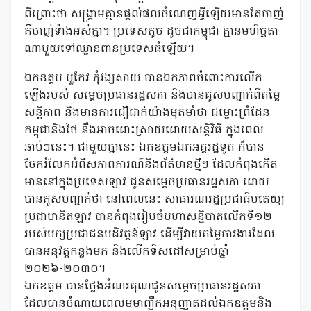
ពីព្រោះថា សង្រ្គាមគ្មានផ្តល់ផលចំណេញអ្វីឡើយមានតែចាញ់
គឺចាញ់ទំាងអស់គ្នា។ ប្រទេសតូច ដូចជាកម្ពុជា គ្មានមហិច្ឆតា
ណាមួយទៅឈ្លានពានប្រទេសធំឡើយ។
ឯកឧត្តម បួកែវ ភុំវង្សសាយ បានឯកភាពចំពោះការលើក
ឡើងរបស់ សម្តេចប្រធានរដ្ឋសភា និងបានគូសបញ្ជាក់ពីតម្លៃ
សន្តិភាព និងមានការជឿជាក់យ៉ាងមុតមាំថា ជម្លោះព្រំដែន
កម្ពុជានិងថៃ នឹងអាចដោះស្រាយដោយសន្តិវិធី ក្នុងពេល
ឆាប់ៗនេះ។ ជាមួយគ្នានេះ ឯកឧត្តមឯកអគ្គរដ្ឋទូត ក៏បាន
ចែករំលែកអំពីសភាពការណ៍និងព័ត៌មានថ្មីៗ ដែលកំពុងកើត
មាននៅក្នុងប្រទេសឡាវ ជូនសម្តេចប្រធានរដ្ឋសភា ដោយ
បានគូសបញ្ជាក់ថា នៅពេលនេះ សាធារណរដ្ឋប្រជាធិបតេយ្យ
ប្រជាមានិតឡាវ បានកំពុងរៀបចំមហាសន្និបាតលើកទី១២
របស់បក្សប្រជាជនបដិវត្តន៍ឡាវ ដើម្បីវាយតម្លៃការងារដែល
បានអនុវត្តកន្លងមក និងលើកទិសដៅសម្រាប់ឆ្នាំ
២០២៦-២០៣០។
ឯកឧត្តម បានថ្លែងអំណរគុណជូនសម្តេចប្រធានរដ្ឋសភា
ដែលបានចំណាយពេលមមាញឹកអនុញ្ញាតដល់ឯកឧត្តមនិង