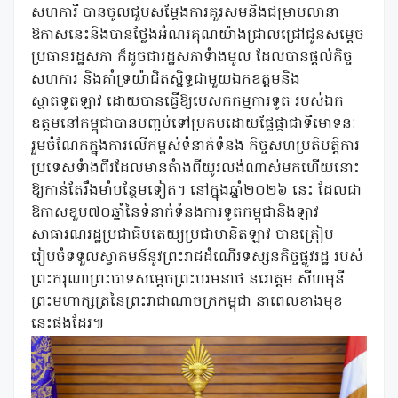
សហការី បានចូលជួបសម្តែងការគួរសមនិងជម្រាបលានា
ឱកាសនេះនិងបានថ្លែងអំណរគុណយ៉ាងជ្រាលជ្រៅជូនសម្តេច
ប្រធានរដ្ឋសភា ក៏ដូចជារដ្ឋសភាទំាងមូល ដែលបានផ្តល់កិច្ច
សហការ និងគាំទ្រយ៉ាជិតស្និទ្ធជាមួយឯកឧត្តមនិង
ស្ថាតទូតឡាវ ដោយបានធ្វើឱ្យបេសកកម្មការទូត របស់ឯក
ឧត្តមនៅកម្ពុជាបានបញ្ចប់ទៅប្រកបដោយផ្លែផ្កាជាទីមោទនៈ
រួមចំណែកក្នុងការលើកម្ពស់ទំនាក់ទំនង កិច្ចសហប្រតិបត្តិការ
ប្រទេសទំាងពីរដែលមានតំាងពីយូរលង់ណាស់មកហើយនោះ
ឱ្យកាន់តែរឹងមាំបន្ថែមទៀត។ នៅក្នុងឆ្នាំ២០២៦ នេះ ដែលជា
ឱកាសខួប៧០ឆ្នាំនៃទំនាក់ទំនងការទូតកម្ពុជានិងឡាវ
សាធារណរដ្ឋប្រជាធិបតេយ្យប្រជាមានិតឡាវ បានត្រៀម
រៀបចំទទួលស្វាគមន៍នូវព្រះរាជដំណើរទស្សនកិច្ចផ្លូវរដ្ឋ របស់
ព្រះករុណាព្រះបាទសម្តេចព្រះបរមនាថ នរោត្តម សីហមុនី
ព្រះមហាក្សត្រនៃព្រះរាជាណាចក្រកម្ពុជា នាពេលខាងមុខ
នេះផងដែរ៕