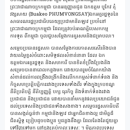
ព្រះរាជាណាចក្រកម្ពុជា បានអនុញ្ញាតជូន ឯកឧត្តម បួកែវ ភុំ
វង្សសាយ (Buakeo PHUMVONGSAY)ឯកអគ្គរដ្ឋទូតនៃ
សាធារណរដ្ឋប្រជាធិបតេយ្យប្រជាមានិតឡាវ ប្រចាំនៅ
ព្រះរាជាណាចក្រកម្ពុជា ដែលត្រូវចប់អាណត្តិបេសកកម្ម
ការទូត ពីកម្ពុជា ចូលជួបសម្តែងការគួរសមនិងជម្រាបលា។
សម្តេចប្រធានរដ្ឋសភា បានសម្តែងការកោតសរសើរនិងបាន
វាយតម្លៃខ្ពស់ចំពោះសមិទ្ធផលសំខាន់នានា ដែល ឯក
ឧត្តមឯកអគ្គរដ្ឋទូត និងសហការី បានខិតខំប្រឹងប្រែងនិង
សម្រេចបាននាពេលកន្លងមក ដោយបានរួមចំណែកយ៉ាង
សំខាន់ដល់ការពង្រឹងពង្រីកនិងលើកកកម្ពស់ទំនាក់ទំនង និង
កិច្ចសហប្រត្តិបត្តិការរវាងប្រទេសទាំងពីរ ទាំងក្នុងក្របខណ្ឌ
នីតិប្រតិបត្តិ នីតិប្បញ្ញត្តិ បក្ស ធុរកិច្ច និងទំនាក់ទំនងរវាង
ប្រជាជន និងប្រជាជន ដោយបាននាំមកនូវផលប្រយោជន៍ជូន
ដល់ប្រទេសនិងប្រជាជនទាំងសងខាង។ សម្តេចរដ្ឋសភាធិបតី
បានសង្កត់ធ្ងន់ថា កម្ពុជានិងឡាវ ជាអ្នកជិតខាងល្អ ជាមិត្តដ៏
ជិតសិ្នទ្ធ ប្រៀបដូចបងប្អូន ឬដន្លងនឹងគ្នា ដែលតែងតែជួយគ្នា
ទៅវិញទៅមក នៅក្នុងគ្រប់កាលៈទេសៈ ។ មិត្តភាពប្រទេស