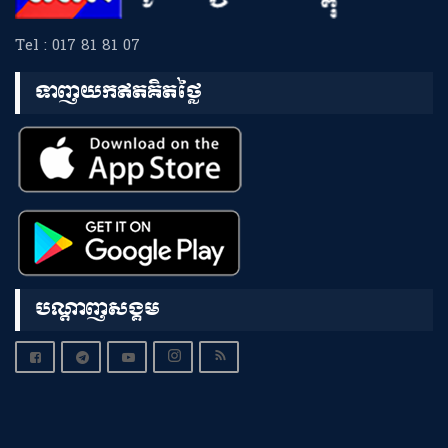
Tel : 017 81 81 07
ទាញយកឥតគិតថ្លៃ
បណ្តាញសង្គម