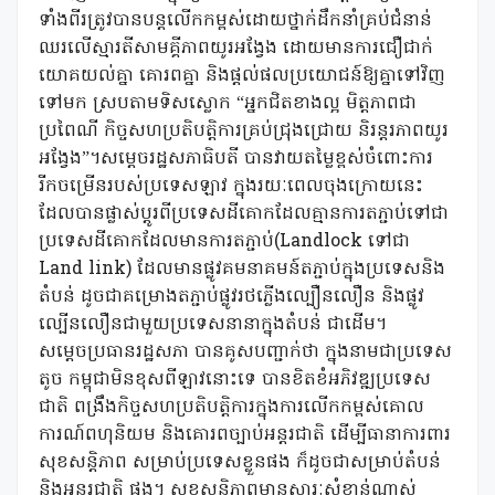
ទាំងពីរត្រូវបានបន្តលើកកម្ពស់ដោយថ្នាក់ដឹកនាំគ្រប់ជំនាន់
ឈរលើស្មារតីសាមគ្គីភាពយូរអង្វែង ដោយមានការជឿជាក់
យោគយល់គ្នា គោរពគ្នា និងផ្តល់ផលប្រយោជន៍ឱ្យគ្នាទៅវិញ
ទៅមក ស្របតាមទិសស្លោក “អ្នកជិតខាងល្អ មិត្តភាពជា
ប្រពៃណី កិច្ចសហប្រតិបត្តិការគ្រប់ជ្រុងជ្រោយ និរន្តរភាពយូរ
អង្វែង”។សម្តេចរដ្ឋសភាធិបតី បានវាយតម្លៃខ្ពស់ចំពោះការ
រីកចម្រើនរបស់ប្រទេសឡាវ ក្នុងរយៈពេលចុងក្រោយនេះ
ដែលបានផ្លាស់ប្តូរពីប្រទេសដីគោកដែលគ្មានការតភ្ជាប់ទៅជា
ប្រទេសដីគោកដែលមានការតភ្ជាប់(Landlock ទៅជា
Land link) ដែលមានផ្លូវគមនាគមន៍តភ្ជាប់ក្នុងប្រទេសនិង
តំបន់ ដូចជាគម្រោងតភ្ជាប់ផ្លូវរថភ្លើងល្បឿនលឿន និងផ្លូវ
ល្បើនលឿនជាមួយប្រទេសនានាក្នុងតំបន់ ជាដើម។
សម្តេចប្រធានរដ្ឋសភា បានគូសបញ្ជាក់ថា ក្នុងនាមជាប្រទេស
តូច កម្ពុជាមិនខុសពីឡាវនោះទេ បានខិតខំអភិវឌ្ឍប្រទេស
ជាតិ ពង្រឹងកិច្ចសហប្រតិបត្តិការក្នុងការលើកកម្ពស់គោល
ការណ៍ពហុនិយម និងគោរពច្បាប់អន្តរជាតិ ដើម្បីធានាការពារ
សុខសន្តិភាព សម្រាប់ប្រទេសខ្លួនផង ក៏ដូចជាសម្រាប់តំបន់
និងអន្តរជាតិ ផង។ សុខសន្តិភាពមានសារៈសំខាន់ណាស់