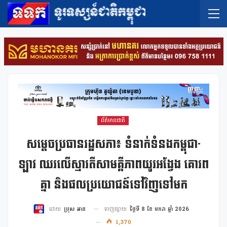
ព័ត៌មានជាតិ
សម្តេចប្រធានរដ្ឋសភា៖ ទំនាក់ទំនងកម្ពុជា-
ឡាវ ឈរលើស្មារតីសាមគ្គីភាពយូរអង្វែង គោរព
គ្នា និងផលប្រយោជន៍ទៅវិញទៅមក
ចេញផ្សាយ
ថ្ងៃទី 8 ខែ មករា ឆ្នាំ 2026
ដោយ
ប្រុស អាន
1,370