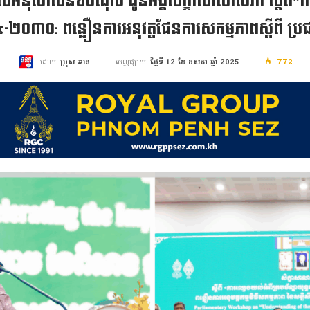
្តល់អនុសាសន៍៦ចំណុច ជូនអង្គសិក្ខាសាលាសភា ស្តីពី“ក
៤-២០៣០: ពន្លឿនការអនុវត្តផែនការសកម្មភាពស្តីពី ប្រជ
ចេញផ្សាយ
ថ្ងៃទី 12 ខែ ឧសភា ឆ្នាំ 2025
772
ដោយ
ប្រុស អាន