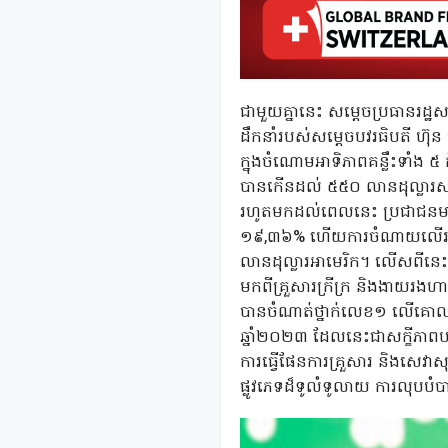
ជាមួយគ្នានេះ សម្តេចប្រធានរដ្ឋ
ដឹកនាំរបស់សម្តេចបវរធិបតី ហ
ក្នុងចំណោមអាទិភាពគន្លឹះទាំង ៥ គឺ
បានកើនដល់ ៥៥០ លានដុល្លារសហរ
រហូតមកដល់ពេលនេះ ប្រជាជនមា
១៩,៣៦% ហើយការចំណាយលើរបប សន
លានដុល្លារអាមេរិក។ លើសពីនេះ
មកពីគ្រួសារក្រីក្រ និងងាយរ
បានចំណាត់ថ្នាក់លេខ១ លើគោលន
ឆ្នាំ២០២៣ ដែលនេះជាសក្ខីភាពបង
ការធ្វើផែនការគ្រួសារ និងសេវាស
ផ្លូវភេទដ៏ទូលំទូលាយ ការលុបបំប