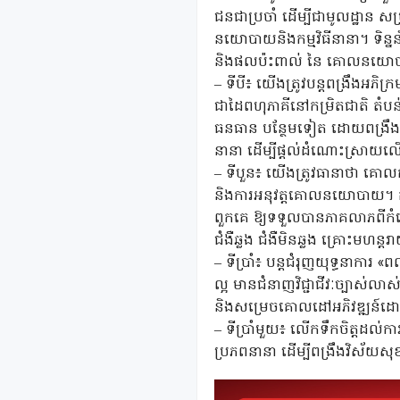
ជនជាប្រចាំ ដើម្បីជាមូលដ្ឋាន 
នយោបាយនិងកម្មវិធីនានា។ ទិន្នន័
និងផលប៉ះពាល់ នៃ គោលនយោបាយ 
– ទីបី៖ យើងត្រូវបន្តពង្រឹងអភិក
ជាដៃពហុភាគីនៅកម្រិតជាតិ តំប
ធនធាន បន្ថែមទៀត ដោយពង្រឹងកិច្ចស
នានា ដើម្បីផ្តល់ដំណោះស្រាយល
– ទីបួន៖ យើងត្រូវធានាថា គោលការណ
និងការអនុវត្តគោលនយោបាយ។ ក្ន
ពួកគេ ឱ្យទទួលបានភាគលាភពីកំណ
ជំងឺឆ្លង ជំងឺមិនឆ្លង គ្រោះមហន
– ទីប្រាំ៖ បន្តជំរុញយុទ្ធនាការ
ល្អ មានជំនាញវិជ្ជាជីវៈច្បាស់លា
និងសម្រេចគោលដៅអភិវឌ្ឍន៍ដោយ
– ទីប្រាំមួយ៖ លើកទឹកចិត្តដល់ក
ប្រភពនានា ដើម្បីពង្រឹងវិស័យ