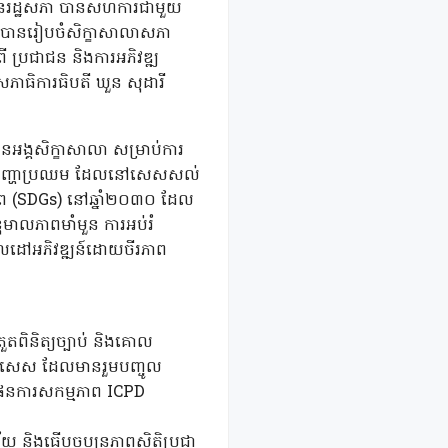
រី នៃរដ្ឋសភា បានសហការជាមួយ
) បានរៀបចំសិក្ខាសាលាសភា
ី ប្រជាជន និងការអភិវឌ្ឍ
សភាធិការធិបតី ឃួន សុដារី
អង្គសិក្ខាសាលា សម្រាប់ការ
ស្រាយបញ្ហាប្រឈម ដែលនៅសេសសល់
ាព (SDGs) នៅឆ្នាំ២០៣០ ដែល
ុមាលភាពមាំមួន ការអប់រំ
លដៅអភិវឌ្ឍន៍ដោយចីរភាព
ួតពិនិត្យច្បាប់ និងគោល
ពិសេស ដែលមានរួមបញ្ចូល
ត្តផែនការសកម្មភាព ICPD
ធ្វើបច្ចុប្បន្នភាពស្ថិតិប្រជា