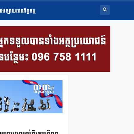
ំនងផ្សាយពាណិជ្ជកម្ម