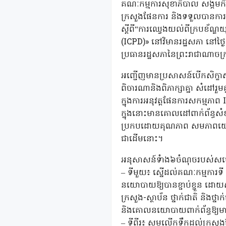
គណៈកម្មការសុខាភិបាល សង្គមកិច្
ក្រសួងផែនការ និងទទួលបានការគ
ស្តីពី“ការឈ្វេងយល់ពីក្របខ័ណ្ឌ
(ICPD)» នៅវិមានរដ្ឋសភា នៅថ្ងៃ
ប្រធានរដ្ឋសភានៃព្រះរាជាណាចក្រ
អញ្ជើញមានប្រសាសន៍បើកសិក្ខាសា
ពិចារណានិងពិភាក្សាគ្នា សំដៅ
ក្នុងការអនុវត្តផែនការសកម្ម
ក្នុងនោះមានគោលដៅពាក់ព័ន្ធសំខា
ប្រកបដោយគុណភាព សមភាពយេនឌ័រ
ជាដើមនោះ។
អនុសាសន៍ទំាង៦ចំណុចរបស់សម្ត
– ទីមួយ៖ ស្នើដល់គណៈកម្មការទី 
នយោបាយឱ្យបានខ្ជាប់ខ្ជួន ដោយ
ក្រសួង-ស្ថាប័ន ថ្នាក់ជាតិ និងថ
និងគោលនយោបាយពាក់ព័ន្ធឱ្យមាន
– ទីពីរ៖ សូមលើកទឹកដល់ក្រសួងផែន