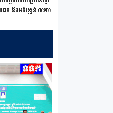
ារឈ្វេងយល់ពីក្របខ័ណ្ឌ
ាជន និងអភិវឌ្ឍន៍ (ICPD)