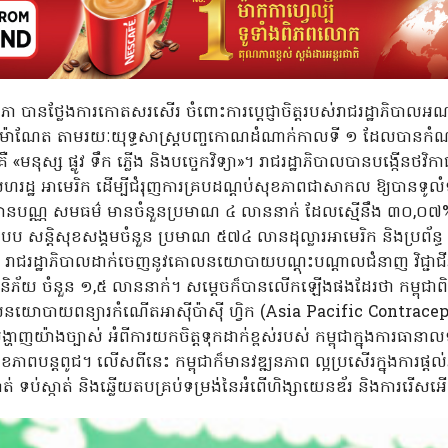
សភា បានថ្លែងការកោតសរសើរ ចំពោះការប្តេជ្ញាចិត្តរបស់រាជរដ្ឋាភិបាលអណត
៊ុន ម៉ាណែត តាមរយៈយុទ្ធសាស្ត្របញ្ចកោណដំណាក់កាលទី ១ ដែលបានកំ
 «មនុស្ស ផ្លូវ ទឹក ភ្លើង និងបច្ចេកវិទ្យា»។ រាជរដ្ឋាភិបាលបានបង្កើនថវិកា
ដ្ឋ អាមេរិក ដើម្បីជំរុញការគ្របដណ្តប់សុខភាពជាសាកល ឱ្យបានទូលំទ
នបណ្ណ សមធម៌ មានចំនួនប្រមាណ ៤ លាននាក់ ដែលស្មើនឹង ៣០,០៧%
្តិសុខសង្គមចំនួន ប្រមាណ ៥៧៤ លានដុល្លារអាមេរិក និងប្រព័ន្ធ
 រាជរដ្ឋាភិបាលដាក់ចេញនូវគោលនយោបាយបណ្តុះបណ្តាលជំនាញ វិជ្ជាជី
ងហានិភ័យ ចំនួន ១,៥ លាននាក់។ សម្តេចក៏បានលើកឡើងផងដែរថា កម្ព
យោបាយពន្យារកំណើតអាស៊ីប៉ាស៊ី ហ្វិក (Asia Pacific Contrace
្ហាញយ៉ាងច្បាស់ អំពីការយកចិត្តទុកដាក់ខ្ពស់របស់ កម្ពុជាក្នុងការធ
ុខភាពបន្តពូជ។ លើសពីនេះ កម្ពុជាក៏មានវឌ្ឍនភាព ល្អប្រសើរក្នុងការផ
ាត់ ទប់ស្កាត់ និងឆ្លើយតបគ្រប់ទម្រង់នៃអំពើហិង្សាយេនឌ័រ និងការរើស