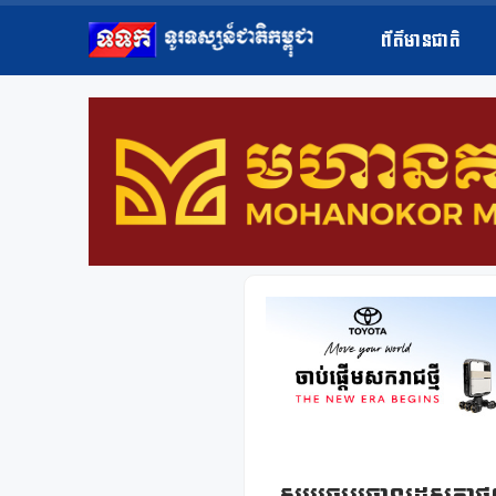
ព័ត៌មានជាតិ