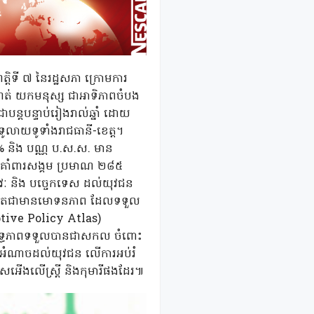
្តិទី ៧ នៃរដ្ឋសភា ក្រោមការ
ណត់ យកមនុស្ស ជាអាទិភាពចំបង
ជាបន្តបន្ទាប់រៀងរាល់ឆ្នាំ ដោយ
ូលាយទូទាំងរាជធានី-ខេត្ត។
 និង បណ្ណ ប.ស.ស. មាន
 គាំពារសង្គម ប្រមាណ ២៨៥
វៈ និង បច្ចេកទេស ដល់យុវជន
ុជាពិតជាមានមោទនភាព ដែលទទួល
ptive Policy Atlas)
ានាលទ្ធភាពទទួលបានជាសកល ចំពោះ
្តល់អំណាចដល់យុវជន លើការអប់រំ
អើសអើងលើស្ត្រី និងកុមារីផងដែរ៕