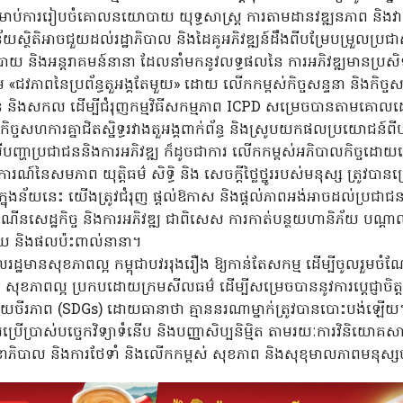
សម្រាប់ការរៀបចំគោលនយោបាយ យុទ្ធសាស្ត្រ ការតាមដានវឌ្ឍនភាព និងវ
យស្ថិតិអាចជួយដល់រដ្ឋាភិបាល និងដៃគូអភិវឌ្ឍន៍ដឹងពីបម្រែបម្រួលប្រជា
និងអន្តរាគមន៍នានា ដែលនាំមកនូវលទ្ធផលនៃ ការអភិវឌ្ឍមានប្រសិ
្រម «ជវភាពនៃប្រព័ន្ធតួអង្គតែមួយ» ដោយ លើកកម្ពស់កិច្ចសន្ទនា និងកិច្ចស
ន់ និងសកល ដើម្បីជំរុញកម្មវិធីសកម្មភាព ICPD សម្រេចបានតាមគោលដ
ហការគ្នាជិតស្និទ្ធរវាងតួអង្គពាក់ព័ន្ធ និងស្រូបយកផលប្រយោជន៍ពីបច្ចេក
ើបញ្ហាប្រជាជននិងការអភិវឌ្ឍ ក៏ដូចជាការ លើកកម្ពស់អភិបាលកិច្ចដោ
៍នៃសមភាព យុត្តិធម៌ សិទ្ធិ និង សេចក្តីថ្លៃថ្នូររបស់មនុស្ស ត្រូវបានប្រើ
ុងន័យនេះ យើងត្រូវជំរុញ ផ្តល់ឱកាស និងផ្តល់ភាពអង់អាចដល់ប្រជា
ើនសេដ្ឋកិច្ច និងការអភិវឌ្ឍ ជាពិសេស ការកាត់បន្ថយហានិភ័យ បណ្តា
្តរាយ និងផលប៉ះពាល់នានា។
 «ពលរដ្ឋមានសុខភាពល្អ កម្ពុជាបវររុងរឿង ឱ្យកាន់តែសកម្ម ដើម្បីចូលរួម
ស់ សុខភាពល្អ ប្រកបដោយក្រមសីលធម៌ ដើម្បីសម្រេចបាននូវការប្តេជ្ញាចិត្តរ
ចីរភាព (SDGs) ដោយធានាថា គ្មាននរណាម្នាក់ត្រូវបានបោះបង់ឡើយ
ារប្រើប្រាស់បច្ចេកវិទ្យាទំនើប និងបញ្ញាសិប្បនិម្មិត តាមរយៈការវិន
សុខាភិបាល និងការថែទាំ និងលើកកម្ពស់ សុខភាព និងសុខុមាលភាពមនុស្ស