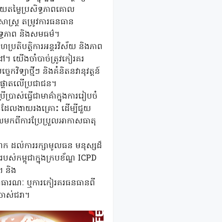
ាយតម្លៃប្រសិទ្ធភាពគោល
សាស្ត្រ តម្រូវការធនធាន
ទ្ធភាព និងសមធម៌។
ហប្រតិបត្តិការអន្តរវិស័យ និងភាព
ៅ។ យើងចាំបាច់ត្រូវកៀរគរ
វិទ្យាថ្មីៗ និងគំនិតនវានុវត្តន៍
យផ្តោតលើប្រជាជន។
ប្រាស់ធ្វើជាមាគ៌ាក្នុងការរៀបចំ
ជនដែលងាយរងគ្រោះ ដើម្បីជួយ
លមកពីការប្រែប្រួលអាកាសធាតុ
ចំណែក ដល់ការរក្សាមូលធន មនុស្សដ៏
បស់កម្ពុជាក្នុងក្របខ័ណ្ឌ ICPD
។ និង
ិយោគសាធារណៈ ឬការកៀរគរធនធានពី
ចាស់ជរា។