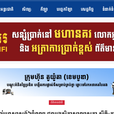
អន្តរជាតិ
សិល្ប​:
កីឡា
បច្ចេកវិទ្យា
សេដ្ឋកិច្ច
ទំនាក់ទ
ព័ត៌មានជាតិ