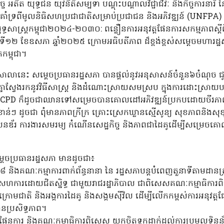
ច អតីត យុទ្ធជន យុវនីតិសម្បទា បណ្តុះបណ្តាលវិជ្ជាជីវៈ និងកិច្ចការនា
ាំទ្រពីមូលនិធិសហប្រជាជាតិសម្រាប់ប្រជាជន និងអភិវឌ្ឍន៍ (UNFPA
យុទ្ធសាស្ត្រកម្ពុជា២០២៤-២០៣០: ពន្លឿនការអនុវត្តផែនការសកម្មភាពស្តីព
ទី១២ ខែឧសភា ឆ្នាំ២០២៥ ក្រោមអធិបតីភាព ដ៏ខ្ពង់ខ្ពស់សម្តេចមហារដ្ឋ
កម្ពុជា។
លានេះ សម្តេចប្រធានរដ្ឋសភា បានផ្តល់នូវអនុសាសន៍ចំនួន៦ចំណុច ជូន
រួមគ្នាស្វែងរកនូវវិធីសាស្ត្រ និងដំណោះស្រាយសមស្រប ក្នុងការដោះ
ភាព ICPD ក៏ដូចជាឈានទៅសម្រេចបានគោលដៅអភិវឌ្ឍន៍ប្រកបដោយចីរភ
ន់ៗ ដូចជា ពុំមានភាពក្រីក្រ គ្រោះស្រេកឃ្លានស្មើសូន្យ សុខភាពនិងសុខ
 ការងារសមរម្យ កំណើនសេដ្ឋកិច្ច និងភាពជាដៃគូដើម្បីសម្រេចគោ
េចប្រធានរដ្ឋសភា មានដូចជា៖
៨ និងគណៈកម្មាការពាក់ព័ន្ធនានា នៃ រដ្ឋសភាបន្តបំពេញតួនាទីតាមដានត្រ
សហការដោយជិតស្និទ្ធ ជាមួយរាជរដ្ឋាភិបាល ជាពិសេសគណៈកម្មាធិការ
្នាក់ក្រោមជាតិ និងអង្គការដៃគូ និងសង្គមស៊ីវិល ដើម្បីលើកកម្ពស់ការអនុវ
ប្រសិទ្ធភាព។
ការ និងគណៈកម្មាធិការពិសេស យកចិត្តទុកដាក់ដល់ការប្រមូលទិន្នន័យ និង