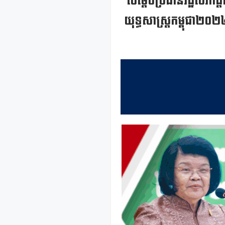
សម្តេចប្រធានរដ្ឋសភាផ
យុទ្ធសាស្ត្រកម្ពុជា២០២