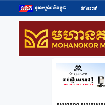
ព័ត៌មានជាតិ