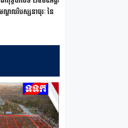
ជាពុទ្ធបរិស័ទ ២៥៦៩អង្គ/
ទ្ធមណ្ឌលវិបស្សនាធុរៈ នៃ