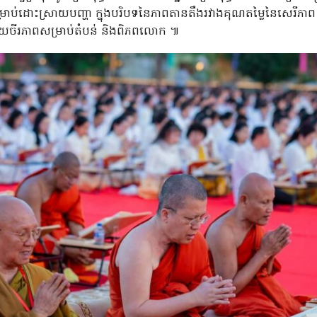
ាប់ដោះស្រាយបញ្ហា ក្នុងបរិបទនៃភាពតានតឹងរវាងគុណតម្លៃនៃសេរីភាព និ
ោយចីរភាពសម្រាប់តំបន់ និងពិភពលោក ៕