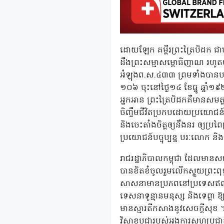
ដោយឡែក គម្ពីរព្រះត្រៃបិដក ជាឃ្ល
ដឹងព្រះសម្មាសម្ពោធិញាណ រហូតមកដ
អំឡុងព.ស.៤៣៣ ព្រមទាំងបានបង្កើ
១០៦ ចុះនៅថ្ងៃ១៤ ខែធ្នូ ឆ្នាំ១
អ្នកអាន ព្រះត្រៃបិដកគឺមានសមត្
ចិញ្ចឹមជីវិតប្រកបដោយប្រយោជន៍ត
និងចេះតាំងចិត្តឲ្យនឹងនរ ឲ្យប្រ
ប្រយោជន៍បច្ចុប្បន្ន បរៈលោក និងលោ
រាជរដ្ឋាភិបាលកម្ពុជា ដែលមានស
បានខិតខំចូលរួមលើកស្ទួយព្រះព
សាសនាមានប្រភពនៅប្រទេសឥណ្ឌា
ទេសនាទូន្មានមនុស្ស និងទេព្តា ឱ
មានស្មារតីកសាងនូវសេចក្តីសុខ 
វិសាខបូជារបស់អង្គការសហប្រជាត