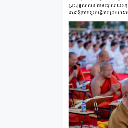
ព្រះពុទ្ធសាសនាជាមធ្យោបាយសម្រ
ធានាឱ្យបាននូវសន្តិភាពប្រកបដ