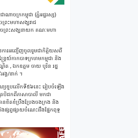
ជាណាចក្រកម្ពុជា (ភ្នំអដ្ឋរស្ស)
ដេចព្រះមហាសង្ឃរាជ
សម្តេចព្រះសង្ឃនាយក គណៈមហា
 មានការអញ្ជើញចូលរួមជាកិត្តិយសពី
្ត្រៃយ៍កាកបាទក្រហមកម្ពុជា និង
្ឌិត , ឯកឧត្តម ចាយ បូរិន រដ្ឋ
អង្គ/នាក់ ។
ធីបុណ្យខួបលើកទី៥៦នេះ រៀបចំឡើង
ត្រៃបិដកពីភាសាបាលី មកជា
លបានខិតខំប្រឹងប្រែងចងក្រង និង
ងផ្សព្វផ្សាយចំណេះដឹងផ្នែកពុទ្ធ