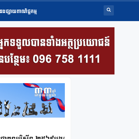
ំនងផ្សាយពាណិជ្ជកម្ម