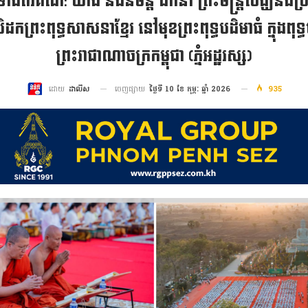
ីរគណ: យាង និងនិមន្ត ដឹកនាំ ព្រះមន្រ្តីសង្ឃនិងប្រ
រៃបិដកព្រះពុទ្ធសាសនាខ្មែរ នៅមុខព្រះពុទ្ធបដិមាធំ ក្នុងពុ
ព្រះរាជាណាចក្រកម្ពុជា (ភ្នំអដ្ឋរស្ស)
ចេញផ្សាយ
ថ្ងៃទី 10 ខែ កុម្ភៈ ឆ្នាំ 2026
935
ដោយ
ដាលីស