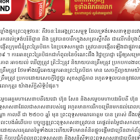
ាំងផ្ទុកព្រះពុទ្ធវចនៈ គឺវចនៈនៃអង្គព្រះសម្ពុទ្ធ ដែលទ្រង់ទេសនាទូន្មានរ
ល់ទ្រង់បរិនិព្វាន និង ត្រូវបានចារឹកក្នុងសាត្រាស្លឹករឹត ជាលើកដំបូងប
តក្រុមជំនុំព្រះត្រៃបិដក នៃប្រទេសកម្ពុជា ត្រូវបានបង្កើតឡើងជាផ្ល
៩២៩ ។ ការអានព្រះត្រៃបិដកជាកំពូលនៃចំណេះដឹង វិជ្ជាប្រាជ្ញា ធ្វើឲ
ថភាព អាចយល់ ឃើញត្រូវ ត្រិះរិះត្រូវ និយាយបានត្រឹមត្រូវ ប្រកបការងា
្រឹមត្រូវ ថែមទាំងធ្វើអោយអ្នកអានព្រះត្រៃបិដក មាន សេចក្តីព្យាយាមយ៉
ពៃត្រឹមត្រូវ ប្រកបដោយសេចក្តីថ្លៃថ្នូរ សុខសុវត្ថិភាព រហូតទទួលបានន
កុត្តរ យ៉ាងស័ក្តិសិទ្ធិបំផុត។
ម្តេចអគ្គមហាសេនាបតីយេជោ ហ៊ុន សែន និងសម្តេចមហាបវរធិបតី ហ៊ុន ម៉ា
ុទ្ធសាសនាដែលជាសាសនារបស់រដ្ឋ រហូតមានការរីកចម្រើនមកដល់ពេលបច្ចុ
 កាលពី ជា ២៥០០ ឆ្នាំ មុន ព្រះពុទ្ធសមណគោត្តម បាន ត្រាស់ ដឹ
្យលះបង់អំពើបាប បច្ចុប្បន្នព្រះពុទ្ធសាសនាត្រូវបាន គេផ្តល់តម្លៃជាស
។ដោយសារគុណតម្លៃទាំងនេះហើយទើបមានគំនិតផ្តួចផ្តើមជាច្រើនពាក់ព័ន្ធ
ិ កិច្ចប្រជុំកំពូលព្រះពុទ្ធសាសនា និងសន្និសីទព្រះពុទ្ធសាសនាជាច