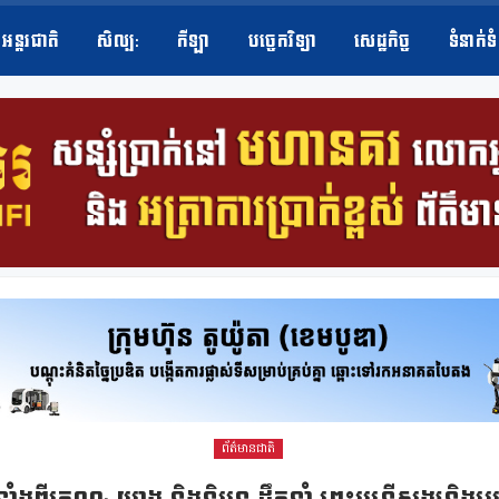
អន្តរជាតិ
សិល្ប​:
កីឡា
បច្ចេកវិទ្យា
សេដ្ឋកិច្ច
ទំនាក់ទ
ព័ត៌មានជាតិ