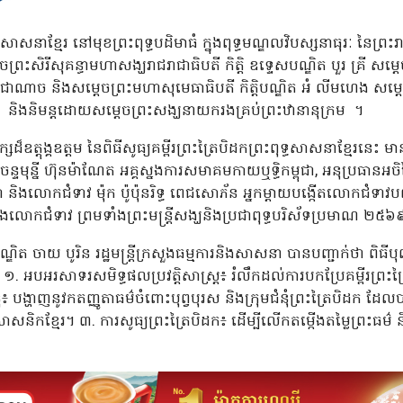
ទ្ធសាសនាខ្មែរ នៅមុខព្រះពុទ្ធបដិមាធំ ក្នុងពុទ្ធមណ្ឌលវិបស្សនាធុរៈ នៃព្រះរា
រះសិរីសុគន្ធាមហាសង្ឃរាជរាជាធិបតី កិត្តិ ឧទ្ទេសបណ្ឌិត បួរ គ្រី សម្
រាជាណាច និងសម្តេចព្រះមហាសុមេធាធិបតី កិត្តិបណ្ឌិត អំ លីមហេង 
ា និងនិមន្តដោយសម្តេចព្រះសង្ឃនាយករងគ្រប់ព្រះឋានានុក្រម ។
៏ឧត្តុង្គឧត្តម នៃពិធីសូធ្យគម្ពីរព្រះត្រៃបិដកព្រះពុទ្ធសាសនាខ្មែរនេះ
ទមុន្នី ហ៊ុនម៉ាណែត អគ្គស្នងការសមាគមកាយឬទ្ធិកម្ពុជា, អនុប្រធានអចិន
ុជា និងលោកជំទាវ ម៉ុក ប៉ូប៉ុនរិទ្ធ ពេជសោភ័ន អ្នកម្ដាយបង្កើតលោកជំទាវបណ
ិងលោកជំទាវ ព្រមទាំងព្រះមន្រ្តីសង្ឃនិងប្រជាពុទ្ធបរិស័ទប្រមាណ ២៥៦៩
្ឌិត ចាយ បូរិន រដ្ឋមន្រ្តីក្រសួងធម្មការនិងសាសនា បានបញ្ជាក់ថា ពិ
១. អបអរសាទរសមិទ្ធផលប្រវត្តិសាស្ត្រ៖ រំលឹកដល់ការបកប្រែគម្ពីរព្រះ
ំ៖ បង្ហាញនូវកតញ្ញូតាធម៌ចំពោះបុព្វបុរស និងក្រុមជំនុំព្រះត្រៃបិដក ដែ
សនិកខ្មែរ។ ៣. ការសូធ្យព្រះត្រៃបិដក៖ ដើម្បីលើកតម្កើងតម្លៃព្រះធម៌ និ