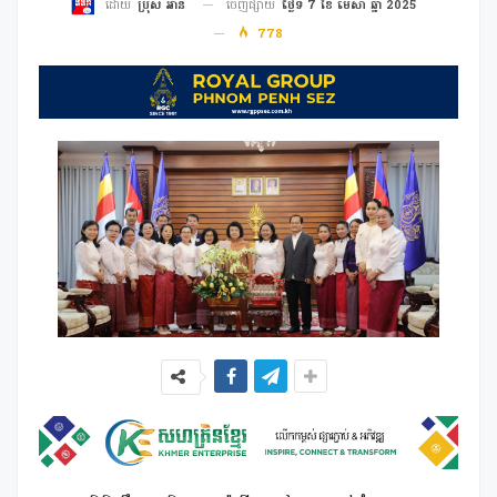
ចេញផ្សាយ
ថ្ងៃទី 7 ខែ មេសា ឆ្នាំ 2025
ដោយ
ប្រុស អាន
778