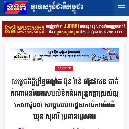
ព័ត៌មានជាតិ
សម្តេចកិត្តិព្រឹទ្ធបណ្ឌិត ប៊ុន រ៉ានី ហ៊ុនសែន ចាត់
តំណាងនាំយកសារលិខិតនិងកន្ត្រកផ្កាស្រស់ល្អ
គោរពជូនពរ សម្តេចមហារដ្ឋសភាធិការធិបតី
ឃួន សុដារី ប្រធានរដ្ឋសភា