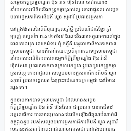
សម្តេចកិត្តិព្រឹទ្ធបណ្ឌិត ប៊ុន រ៉ានី ហ៊ុនសែន ចាត់តំណាង
នាំយកសារលិខិតនិងកន្ត្រកផ្កាស្រស់ល្អ គោរពជូនពរ សម្តេច
មហារដ្ឋសភាធិការធិបតី ឃួន សុដារី ប្រធានរដ្ឋសភា
នៅក្នុងឱកាសនៃពិធីបុណ្យចូលឆ្នាំថ្មី ប្រពៃណីជាតិខ្មែរ ឆ្នាំ
ម្សាញ់ សប្តស័ក ព.ស.២៥៦៩ ដែលនឹងឈានចូលមកដល់ក្នុង
ពេលខាងមុខ លោកជំទាវ ពុំ ចន្ទីនី អគ្គលេខាធិការកាកបាទ
ក្រហមកម្ពុជា
បានដឹកនាំគណៈប្រតិភូកាកបាទក្រហមកម្ពុជា
នាំយកសារលិខិតរបស់សម្តេចកិត្តិព្រឹទ្ធបណ្ឌិត ប៊ុន រ៉ានី
ហ៊ុនសែន ប្រធានកាកបាទក្រហមកម្ពុជា រួមជាមួយកន្ត្រកផ្កា
ស្រស់ល្អ គោរពជូនពរ សម្តេចមហារដ្ឋសភាធិការធិបតី ឃួន
សុដារី ប្រធានរដ្ឋសភា នៃព្រះរាជាណាចក្រកម្ពុជា នៅវិមាន
រដ្ឋសភា។
ក្នុងនាមកាកបាទក្រហមកម្ពុជា ដែលមានសម្តេច
កិត្តិព្រឹទ្ធបណ្ឌិត ប៊ុន រ៉ានី ហ៊ុនសែន ជាប្រធាន លោកជំទាវ
អគ្គលេធិការ បានមានប្រសាសន៍លើកឡើងពីគុណបំណាច់ដ៏
ឧត្តុង្គឧត្តម របស់សម្តេចមហារដ្ឋសភាធិការធិបតី ឃួន សុដារី
ប្រធានរដ្ឋសភា នៃព្រះរាជាណាចក្រកម្ពុជា នៅក្នុងបុព្វហេតុ