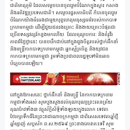
ជាតិមាតុភូមិ ដែលសម្ដេចបានចូលរួមចំណែកក្នុងស្ដារ កសាង
និងអភិវឌ្ឍប្រទេសជាតិ។ សម្តេចរដ្ឋសភាធិបតី ក៏បានចូលរួម
ចំណែកយ៉ាងធំធេងជាមួយបុព្វហេតុមនុស្សធម៌របស់កាកបាទ
ក្រហមកម្ពុជា ដើម្បីជួយជនរងគ្រោះ និងងាយគ្រោះបំផុតជា
ច្រើនទស្សវត្សរ៍កន្លងមកហើយ
ដែលគុណូបការៈ និងគំរូវីរ
ភាពដ៏ថ្លៃថ្លានេះ បានចារឹកជាប់នៅក្នុងដួងចិត្តរបស់ថ្នាក់ដឹកនាំ
និងមន្ត្រីកាកបាទក្រហមកម្ពុជា អ្នកស្ម័គ្រចិត្ត និងយុវជន
កាកបាទក្រហមកម្ពុជា រួមទាំងប្រជាពលរដ្ឋទូទៅមិនអាច
បំភ្លេចបានឡើយ។
នៅក្នុងឱកាសនេះ ថ្នាក់ដឹកនាំ និងមន្ត្រី នៃកាកបាទក្រហម
កម្ពុជាទាំងអស់ សូមបួងសួងដល់គុណបុណ្យព្រះរតនត្រ័យ
គុណកែវទាំង៣ វត្ថុស័ក្តិសិទ្ធិទាំងឡាយក្នុងលោក ទេវតា
ថែរក្សាទឹកដីនៃព្រះរាជាណាចក្រកម្ពុជា ជាពិសេសទេវតាឆ្នាំថ្មី
ឆ្នាំម្សាញ់ សប្តស័ក ព.ស.២៥៦៩ ព្រះនាងគោរាគ:ទេវី សូម