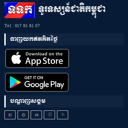
Tel : 017 81 81 07
ទាញយកឥតគិតថ្លៃ
បណ្តាញសង្គម