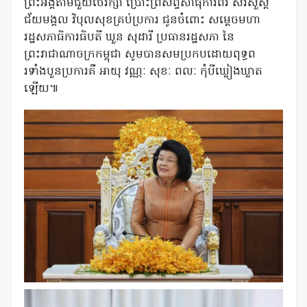
ព្រះអង្គតាមជួយថែរក្សា ប្រោះព្រំសព្ទសាធុការពរ សិរីសួស្តី
ជ័យមង្គល វិបុលសុខគ្រប់ប្រការ ជូនចំពោះ សម្តេចមហា
រដ្ឋសភាធិការធិបតី ឃួន សុដារី ប្រធានរដ្ឋសភា នៃ
ព្រះរាជាណាចក្រកម្ពុជា សូមបានសមប្រកបដោយពុទ្ធព
រទាំងបួនប្រការគឺ អាយុ វណ្ណៈ សុខៈ ពលៈ កុំបីឃ្លៀងឃ្លាត
ឡើយ៕