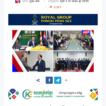
ចេញផ្សាយ
ថ្ងៃទី 2 ខែ មេសា ឆ្នាំ 2026
ដោយ
ប្រុស អាន
2,317