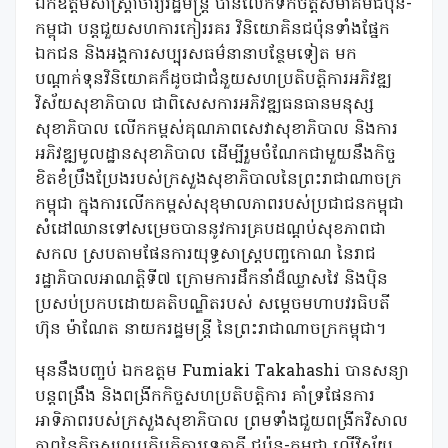
ឯកឧត្តមសាស្ត្រាចារ្យរដ្ឋមន្ត្រី បានលើកទឹកចិត្តសមាគមជប៉ុន-
កម្ពុជា បន្តជួយសហការកៀររគរ វិនិយោគិនជប៉ុនទាំងផ្នែក
ឯកជន និងអង្គការសប្បុរសធម៌នានាបន្ថែមទៀត មក
បណ្តាក់ទុនវិនិយោគក៏ដូចជាជំនួយសហប្រតិបត្តិការអភិវឌ្ឍ
វិស័យសុខាភិបាល ជាពិសេសការអភិវឌ្ឍធនធានមនុស្ស
សុខាភិបាល លើកកម្ពស់គុណភាពសេវាសុខាភិបាល និងការ
អភិវឌ្ឍមូលដ្ឋានសុខាភិបាល ដើម្បីរួមចំណែកជាមួយនឹងកិច្ច
ខិតខំប្រឹងប្រែងរបស់ក្រសួងសុខាភិបាលនៃព្រះរាជាណាចក្រ
កម្ពុជា ក្នុងការលើកកម្ពស់សុខុមាលភាពរបស់ប្រជាជនកម្ពុជា
សំដៅឈានទៅសម្រេចបាននូវការគ្របដណ្តប់សុខភាពជា
សកល ស្របតាមផែនការយុទ្ធសាស្រ្តបញ្ចកោណ នៃរាជ
រដ្ឋាភិបាលអាណត្តិទី៧ ក្រោមការដឹកនាំដ៏ឈ្លាសវៃ និងប៉ិន
ប្រសប់ប្រកបដោយគតិបណ្ឌិតរបស់ សម្តេចមហាបវរធិបតី
ហ៊ុន ម៉ាណែត នាយករដ្ឋមន្ត្រី នៃព្រះរាជាណាចក្រកម្ពុជា។
មុននឹងបញ្ចប់ ឯកឧត្តម Fumiaki Takahashi បានសន្យា
បន្តពង្រឹង និងពង្រីកកិច្ចសហប្រតិបត្តិការ គាំទ្រផែនការ
អាទិភាពរបស់ក្រសួងសុខាភិបាល ព្រមទាំងជួយពង្រីកវិសាល
ភាពនៃកិច្ចសហប្រតិបត្តិការទ្វេភាគី ជប៉ុន-កម្ពុជា លើវិស័យ