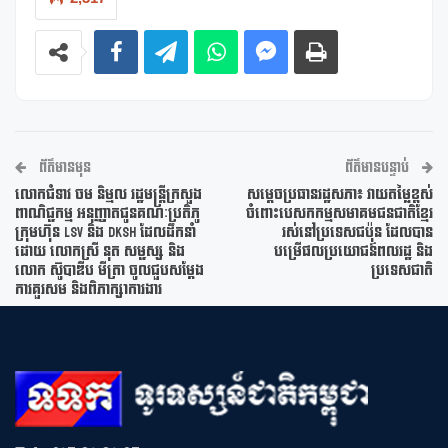
ព័ត៌មានមុន
ព័ត៌មានបន្ទាប់
លោកជំទាវ ចម និម្មល រដ្ឋមន្រ្តីក្រសួង
សម្តេចប្រធានរដ្ឋសភា៖ វាយតម្លៃខ្ពស់
ពាណិជ្ជកម្ម អនុញ្ញាតជូនគណៈប្រតិភូ
ចំពោះបេសកកម្មសមាគមជនជាតិខ្មែរ
ក្រុមហ៊ុន LSV និង DKSH ដែលដឹកនាំ
រស់នៅប្រទេសជប៉ុន ដែលបាន
ដោយ លោកស្រី នុត សម្ជស្ស និង
បម្រើផលប្រយោជន៍ពលរដ្ឋ និង
លោក ស៊ូបាឌីប មីត្រា ចូលជួបសម្តែង
ប្រទេសជាតិ
ការគួរសម និងពិភាក្សាការងារ