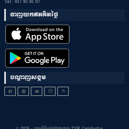
Tel : 017 81 81 07
ទាញយកឥតគិតថ្លៃ
បណ្តាញសង្គម
© 2026 - រក្សាសិទ្ធិគ្រប់យ៉ាងដោយ TVK Cambodia.