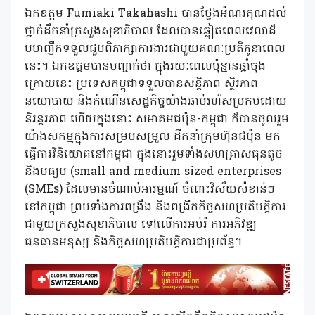
ឯកឧត្តម Fumiaki Takahashi បានថ្លែងអំណរគុណដល់
ថ្នាក់ដឹកនាំក្រសួងសុខាភិបាល ដែលបានឆ្លៀតពេលវេលាដ៏
មមាញឹកទទួលជួបពិភាក្សាការងារជាមួយគណៈប្រតិភូនាពេល
នេះ។ ឯកឧត្តមបានបញ្ជាក់ថា ក្នុងរយៈពេលប៉ុន្មានឆ្នាំចុង
ក្រោយនេះ ប្រទេសកម្ពុជាទទួលបានសន្តិភាព ស្ថិរភាព
នយោបាយ និងកំណើនសេដ្ឋកិច្ចយ៉ាងឆាប់រហ័សប្រកបដោយ
និរន្តរភាព ហើយក្នុងនោះ សមាគមជប៉ុន-កម្ពុជា ក៏បានចូលរួម
យ៉ាងសកម្មក្នុងការសម្របសម្រួល ដឹកនាំក្រុមហ៊ុនជប៉ុន មក
ធ្វើការវិនិយោគនៅកម្ពុជា ក្នុងនោះរួមទាំងសហគ្រាសធុនតូច
និងមធ្យម (small and medium sized enterprises
(SMEs) ដែលមានចំណាប់អារម្មណ៍ ចំពោះវិស័យសំខាន់ៗ
នៅកម្ពុជា ព្រមទាំងការពង្រឹង និងពង្រីកកិច្ចសហប្រតិបត្តិការ
ជាមួយក្រសួងសុខាភិបាល ទៅលើការអប់រំ ការអភិវឌ្ឍ
ធនធានមនុស្ស និងកិច្ចសហប្រតិបត្តិការជាប្រព័ន្ធ។