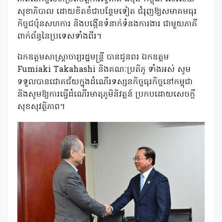
សុខាភិបាល ដោយខិតខំជាបន្ថែមទៀត ជំរុញឱ្យសមាគមធុរ
កិច្ចជប៉ុនសហការ និងបង្កើនទំនាក់ទំនងការងារ ជាមួយភាគី
ពាក់ព័ន្ធនៃប្រទេសទាំងពីរ។
ឯកឧត្តមសាស្ត្រាចារ្យរដ្ឋមន្ត្រី បានជូនពរ ឯកឧត្តម
Fumiaki Takahashi និងគណៈប្រតិភូ ទាំងអស់ សូម
ទទួលបានជោគជ័យក្នុងដំណើរទស្សនកិច្ចធុរកិច្ចនៅកម្ពុជា
និងសូមឱ្យការធ្វើដំណើរមាតុភូមិនិវត្តន៍ ប្រកបដោយសេចក្តី
សុខសុវត្ថិភាព។