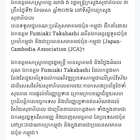
ឯកឧត្តមសាស្ត្រាចារ្យ ឈាង រ៉ា រដ្ឋមន្ត្រីក្រសួងសុខាភិបាល នា
ព្រឹកថ្ងៃទី២ ខែមេសា ឆ្នាំ២០២៦ នៅទីស្តីការក្រសួង
សុខាភិបាល
បានទទួលជួបគណៈប្រតិភូសមាគមជប៉ុន-កម្ពុជា ដឹកនាំដោយ
ឯកឧត្តម Fumiaki Takahashi អតីតឯកអគ្គរដ្ឋទូតជប៉ុន
ប្រចាំកម្ពុជា និងជាប្រធានសមាគមជប៉ុន-កម្ពុជា (Japan-
Cambodia Association (JCA)។
ឯកឧត្តមសាស្ត្រាចារ្យរដ្ឋមន្ត្រី បានស្វាគមន៍ និងថ្លែងអំណរ
គុណ ឯកឧត្តម Fumiaki Takahashi ដែលកន្លងមក
តែងតែជួយគាំទ្រដល់ការអភិវឌ្ឍប្រទេសកម្ពុជាលើគ្រប់វិស័យ
ជាពិសេសវិស័យសុខាភិបាលតាមរយៈការកសាងប្រព័ន្ធថែទាំ
សុខភាព ការផ្តល់ហិរញ្ញប្បទាន ក្រោមក្របខណ្ឌជំនួយសហ
ប្រតិបត្តិការបច្ចេកទេស និងហិរញ្ញប្បទានឥតសំណងដល់
វិស័យសុខាភិបាល ជាច្រើននាពេលកន្លងមក ទាំងក្នុងនាមជា
ឯកអគ្គរដ្ឋទូតវិសាមញ្ញ និងពេញសមត្ថភាព នៃប្រទេសជប៉ុន
នៅព្រះរាជាណាចក្រកម្ពុជា និងក្នុងនាមជាប្រធានសមាគម
ជប៉ុន-កម្ពុជា។