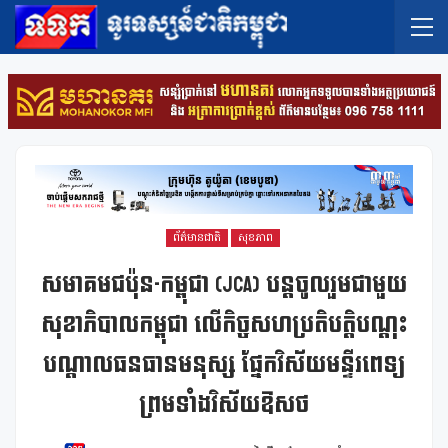
ព័ត៌មានជាតិ
សុខភាព
សមាគមជប៉ុន-កម្ពុជា (JCA) បន្តចូលរួមជាមួយ
សុខាភិបាលកម្ពុជា លើកិច្ចសហប្រតិបត្តិបណ្តុះ
បណ្តាលធនធានមនុស្ស ផ្នែកវិស័យមន្ទីរពេទ្យ
ព្រមទាំងវិស័យឱសថ