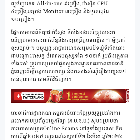
ព្យូទ័រប្រភេទ All-in-one ៩គ្រឿង, ម៉ាស៊ីន CPU
៤គ្រឿង,អេក្រង់ Monitor ៣គ្រឿង និងទូរសព្ទដៃ
១០គ្រឿង។
ផ្អែកតាមការពិនិត្យជាក់ស្តែង ទីតាំងខាងលើត្រូវបានរក
ឃើញថាមានការពាក់ព័ន្ធនឹងការប្រព្រឹត្តបទល្មើស “កម្ចីប្រាក់
ខុសច្បាប់”។ បច្ចុប្បន្ន អាជ្ញាធរបានសម្រេចបិទឃ្លុំទីតាំងនោះ
ជាបណ្ដោះអាសន្ន ចំណែកមនុស្សទាំង ១០នាក់ រួមនិងវត្ថុតាង
ទាំងអស់ ត្រូវបានប្រគល់ជូនស្នងការដ្ឋាននគរបាលរាជធានី
ភ្នំពេញដើម្បីបន្តការសាកសួរ និងកសាងសំណុំរឿងបញ្ជូនទៅ
កាន់តុលាការ តាមនីតិវិធីច្បាប់។
‎លេខាធិការដ្ឋានគណៈកម្មការចំពោះកិច្ចប្រយុទ្ធប្រឆាំងការ
ឆបោកតាមប្រព័ន្ធបច្ចេកវិទ្យា (គ.ប.ឆ.ប.) សូមជម្រាបថា
ការបោសសម្អាតOnline Scams នៅទូទាំងប្រទេស គិត
ចាប់ពីឆ្នាំ២០២៥ រហូតដល់សប្តាហ៍ទី២ ខែមីនា ឆ្នាំ២០២៦