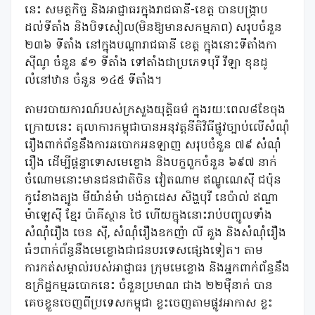
នេះ សមត្ថកិច្ច និងអាជ្ញាធរក្នុងរាជធានី-ខេត្ត បានបង្ក្រាប
ដល់ទីតាំង និងបិទសៀល(មិនឱ្យមានសកម្មភាព) សរុបចំនួន
២៣៦ ទីតាំង នៅក្នុងបណ្តារាជធានី ខេត្ត ក្នុងនោះទីតាំងកា
ស៊ីណូ ចំនួន ៩១ ទីតាំង ទៅតាំងជាប្រភេទបុរី វីឡា ខុនដូ
លំនៅឋាន ចំនួន ១៤៥ ទីតាំង។
‎តាមរបាយការណ៍របស់ក្រសួងយុត្តិធម៌ ក្នុងរយៈពេល៨ខែចុង
ក្រោយនេះ តុលាការកម្ពុជាបានអនុវត្តនីតិវិធីផ្លូវច្បាប់លើសំណុំ
រឿងពាក់ព័ន្ធនឹងការឆបោកអនឡាញ សរុបចំនួន ៧៩ សំណុំ
រឿង ដើម្បីផ្តន្ទាទោសមេខ្លោង និងបក្ខពួកចំនួន ៦៩៧ នាក់
ចំណោមនោះមានជនជាតិចិន វៀតណាម ឥណ្ឌូណេស៊ី ជប៉ុន
កូរ៉េខាងត្បូង មីយ៉ាន់ម៉ា បង់ក្លាដេស សិង្ហបុរី នេប៉ាល់ ឥណ្ឌា
ម៉ាឡេស៊ី ខ្មែរ ប៉ាគីស្ថាន ថៃ ហើយក្នុងនោះរាប់បញ្ចូលទាំង
សំណុំរឿង ចេន ស៊ី, សំណុំរឿងឧកញ៉ា លី គួង និងសំណុំរឿង
ធំៗពាក់ព័ន្ធនឹងមេខ្លោងជាជនបរទេសផ្សេងទៀត។ តាម
ការកត់សម្គាល់របស់អាជ្ញាធរ ក្រុមមេខ្លោង និងអ្នកពាក់ព័ន្ធនឹង
ឧក្រិដ្ឋកម្មឆបោកនេះ ចំនួនប្រមាណ ជាង ២២ម៉ឺនាក់ បាន
គេចខ្លួនចេញពីប្រទេសកម្ពុជា ខ្លះចេញតាមផ្លូវអាកាស ខ្លះ