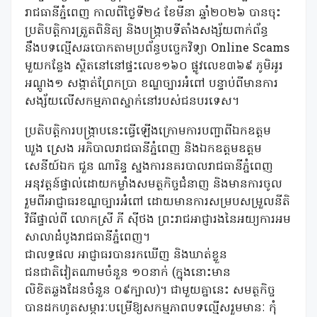
រាជធានីភ្នំពេញ កាលពីថ្ងៃទី២៤ ខែមីនា ឆ្នាំ២០២៦ បានចុះ
ប្រតិបត្តិការត្រួតពិនិត្យ និងបង្ក្រាបទីតាំងសង្ស័យពាក់ព័ន្ធ
នឹងបទល្មើសឆបោកតាមប្រព័ន្ធបច្ចេកវិទ្យា Online Scams
មួយកន្លែង ស្ថិតនៅនៅផ្ទះលេខ១៦០ ផ្លូវលេខ៣៦៩ ភូមិអូរ
អណ្ដូង១ សង្កាត់ព្រែកប្រា ខណ្ឌច្បារអំពៅ បន្ទាប់ពីមានការ
សង្ស័យលើសកម្មភាពស្នាក់នៅរបស់ជនបរទេស។
ប្រតិបត្តិការបង្ក្រាបនេះធ្វើឡើងក្រោមការបញ្ជាពីឯកឧត្តម
ឃួង ស្រេង អភិបាលរាជធានីភ្នំពេញ និងឯកឧត្តមឧត្តម
សេនីយ៍ឯក ជួន ណារិន្ទ ស្នងការនគរបាលរាជធានីភ្នំពេញ
អនុវត្តន៍ផ្ទាល់ដោយកម្លាំងសមត្ថកិច្ចជំនាញ និងមានការចូល
រួមពីអាជ្ញាធរខណ្ឌច្បារអំពៅ ដោយមានការសម្របសម្រួលនីតិ
វិធីផ្ទាល់ពី លោកស្រី ភី ស៊ីថង ព្រះរាជអាជ្ញារងនៃអយ្យការអម
សាលាដំបូងរាជធានីភ្នំពេញ។
ជាលទ្ធផល អាជ្ញាធរបានរកឃើញ និងឃាត់ខ្លួន
ជនជាតិវៀតណាមចំនួន ១០នាក់ (ក្នុងនោះមាន
លិខិតឆ្លងដែនចំនួន ០៩ក្បាល)។ ជាមួយគ្នានេះ សមត្ថកិច្ច
បានដកហូតសម្ភារៈបម្រើឱ្យសកម្មភាពបទល្មើសរួមមានៈ កុំ