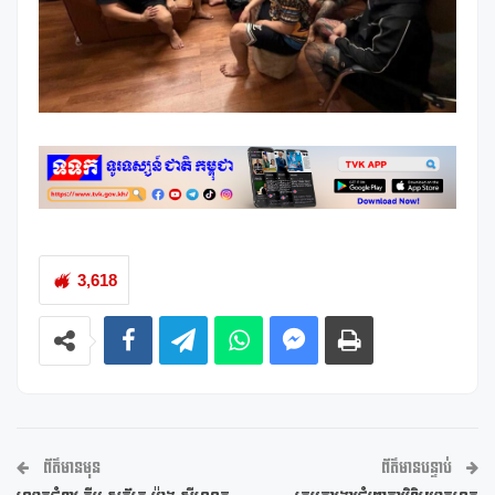
3,618
ព័ត៌មានមុន
ព័ត៌មានបន្ទាប់