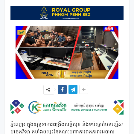
ភ្នំពេញ៖ ក្នុងយុទ្ធនាការពង្រឹងសន្តិសុខ និងទប់ស្កាត់បទល្មើស
បច្ចេកវិទ្យា កម្លាំងចម្រុះនៃគណៈបញ្ជាការឯកភាពរដ្ឋបាល