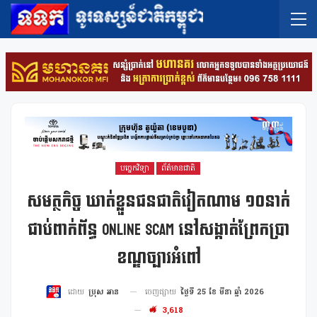
បច្ចេកវិទ្យា
ព័ត៌មានជាតិ
សមត្ថកិច្ច ឃាត់ខ្លួនជនជាតិវៀតណាម ១០នាក់
ជាប់ពាក់ព័ន្ធ Online Scam នៅសង្កាត់ព្រែកប្រា
ខណ្ឌច្បារអំពៅ
ចេញផ្សាយ
ថ្ងៃទី 25 ខែ មីនា ឆ្នាំ 2026
ដោយ
ប្រុស អាន
3,618