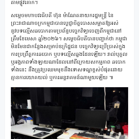
តាមផ្លូវគោក។
‎សម្ដេចមហាបវរធិបតី ហ៊ុន ម៉ាណែតនាយករដ្ឋមន្ត្រី នៃ
ព្រះរាជាណាចក្រកម្ពុជាបានប្ដេជ្ញាចិត្តបោសសម្អាតឱ្យអស់
នូវបទល្មើសឆបោកតាមប្រព័ន្ធបច្ចេកវិទ្យាចេញពីកម្ពុជានៅ
ត្រឹមខែមេសា ឆ្នាំ២០២៦។ សម្តេចធិបតីបានបញ្ជាក់ថា កម្ពុជា
មិនមែនជាកន្លែងសម្រាប់ឧក្រិដ្ឋជន បច្ចេកវិទ្យាប្រើប្រាស់ក្នុង
ការប្រព្រឹត្តការឆបោក ឬបទល្មើសឆ្លងដែនឡើយ។ រាល់បុគ្គល
ឬអង្គភាពទាំងឡាយណាដែលនៅពីក្រោយសកម្មភាព ឆបោក
ទាំងនេះ នឹងត្រូវប្រឈមមុខនឹងទោសទណ្ឌខ្ពស់បំផុតដោយ
គ្មានការយោគយល់ ឬការអន្តរាគមន៍ណាមួយឡើយ ៕