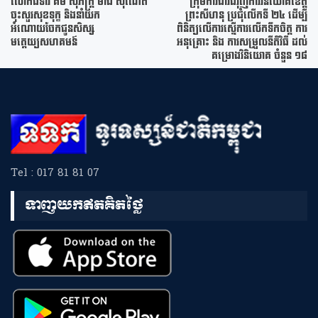
លោកជំទាវ គីម សុភ័ក្ត្រ ម៉ាង ស៊ីណេត
ក្រុមការងារជំរុញការវិនិយោគខេត្ត
ចុះសួរសុខទុក្ខ និងនាំយក
ព្រះសីហនុ ប្រជុំលើកទី ២៤ ដើម្បី
អំណោយចែកជូនសិស្ស
ពិនិត្យលើការស្នើការលើកទឹកចិត្ត ការ
មត្តេយ្យសហគមន៍
អនុគ្រោះ និង ការសម្រួលនីតិវិធី ដល់
គម្រោងវិនិយោគ ចំនួន ១៨
Tel : 017 81 81 07
ទាញយកឥតគិតថ្លៃ